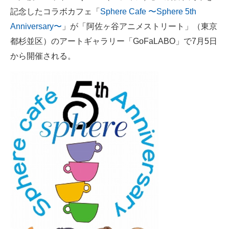
記念したコラボカフェ「
Sphere Cafe 〜Sphere 5th
ITの今と未来を見通す
Anniversary〜
」が「阿佐ヶ谷アニメストリート」（東京
都杉並区）のアートギャラリー「GoFaLABO」で7月5日
スマホと通信の最新トレンド
から開催される。
進化するPCとデバイスの未来
好きが集まる 比べて選べる
ビジネスと働き方のヒント
AI活用のいまが分かる
企業ITのトレンドを詳説
経営リーダーのコミュニティ
マーケ×ITの今がよく分かる
ITエンジニア向け専門サイト