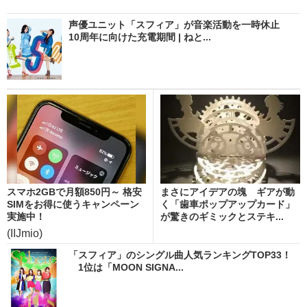
声優ユニット「スフィア」が音楽活動を一時休止
10周年に向けた充電期間 | ねと...
スマホ2GBで月額850円～ 格安
まさにアイデアの塊 ギアが動
SIMをお得に使うキャンペーン
く「歯車ポップアップカード」
実施中！
が驚きのギミックとステキ...
(IIJmio)
「スフィア」のシングル曲人気ランキングTOP33！
1位は「MOON SIGNA...