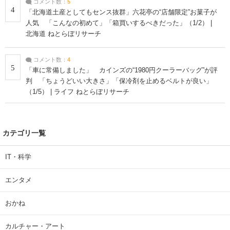
コメント数：
5
4
「北海道土産としてもセンス抜群」六花亭の“店舗限定”お菓子が
人気 「こんなの初めて」「箱買いするべきだった」（1/2） |
北海道 ねとらぼリサーチ
コメント数：
4
5
「車に常備しました」 カインズの“1980円クーラーバッグ”が評
判 「ちょうどいい大きさ」「保冷剤を止めるベルトが良い」
（1/5） | ライフ ねとらぼリサーチ
カテゴリ一覧
IT・科学
エンタメ
おかね
カルチャー・アート