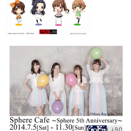
企業向けIT製品の総合サイト
IT製品の技術・比較・事例
製造業のIT導入・活用を支援
モノづくり技術者専門サイト
エレクトロニクス専門サイト
電子設計の基本と応用
エネルギーの専門メディア
建設×テクノロジーの最前線
ちょっと気になるネットの話題