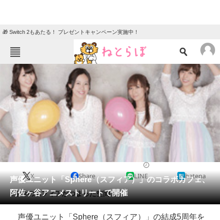
🎁 Switch 2もあたる！ プレゼントキャンペーン実施中！
ねとらぼメニュー
TOP
ニュース
エンタメ
クイズ
グルメ
地域
住まい
教育・育児
動物
リサーチ
2014/07/03 13:05（公開）
X
Share
LINE
hatena
会員記事
声優ユニット「Sphere（スフィア）」のコラボカフェ、
阿佐ヶ谷アニメストリートで開催
5年分のスフィアがつまった空間！
メディア
声優ユニット「Sphere（スフィア）」の結成5周年を
注目記事を集めた総合ページ