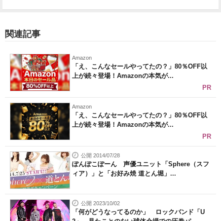
関連記事
Amazon
「え、こんなセールやってたの？」80％OFF以
上が続々登場！Amazonの本気が...
PR
Amazon
「え、こんなセールやってたの？」80％OFF以
上が続々登場！Amazonの本気が...
PR
公開 2014/07/28
ぽんぽこぽーん 声優ユニット「Sphere（スフ
ィア）」と「お好み焼 道とん堀」...
公開 2023/10/02
「何がどうなってるのか」 ロックバンド「U