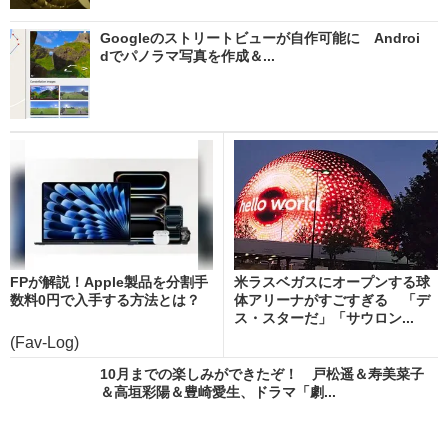
Googleのストリートビューが自作可能に Androi
dでパノラマ写真を作成＆...
FPが解説！Apple製品を分割手
米ラスベガスにオープンする球
数料0円で入手する方法とは？
体アリーナがすごすぎる 「デ
ス・スターだ」「サウロン...
(Fav-Log)
10月までの楽しみができたぞ！ 戸松遥＆寿美菜子
＆高垣彩陽＆豊崎愛生、ドラマ「劇...