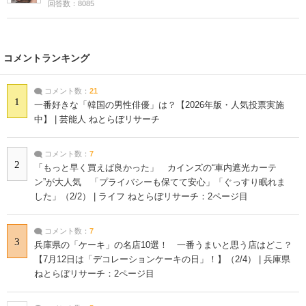
回答数：8085
コメントランキング
コメント数：
21
1
一番好きな「韓国の男性俳優」は？【2026年版・人気投票実施
中】 | 芸能人 ねとらぼリサーチ
コメント数：
7
2
「もっと早く買えば良かった」 カインズの“車内遮光カーテ
ン”が大人気 「プライバシーも保てて安心」「ぐっすり眠れま
した」（2/2） | ライフ ねとらぼリサーチ：2ページ目
コメント数：
7
3
兵庫県の「ケーキ」の名店10選！ 一番うまいと思う店はどこ？
【7月12日は「デコレーションケーキの日」！】（2/4） | 兵庫県
ねとらぼリサーチ：2ページ目