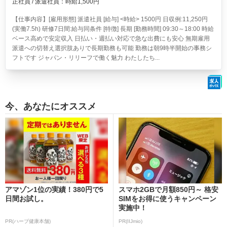
正社員 / 派遣社員：時給1,500円
【仕事内容】[雇用形態] 派遣社員 [給与] <時給> 1500円 日収例:11,250円
(実働7.5h) 研修7日間:給与同条件 [特徴] 長期 [勤務時間] 09:30～18:00 時給
ベース高めで安定収入 日払い・週払い対応で急な出費にも安心 無期雇用
派遣への切替え選択肢ありで長期勤務も可能 勤務は朝9時半開始の事務シ
フトです ジャパン・リリーフで働く魅力 わたしたち...
今、あなたにオススメ
アマゾン1位の実績！380円で5
スマホ2GBで月額850円～ 格安
日間お試し。
SIMをお得に使うキャンペーン
実施中！
PR(ハーブ健康本舗)
PR(IIJmio)