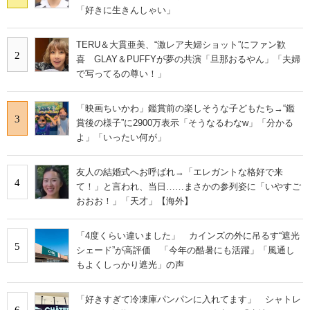
「好きに生きんしゃい」
TERU＆大貫亜美、“激レア夫婦ショット”にファン歓
2
喜 GLAY＆PUFFYが夢の共演「旦那おるやん」「夫婦
で写ってるの尊い！」
「映画ちいかわ」鑑賞前の楽しそうな子どもたち→“鑑
3
賞後の様子”に2900万表示「そうなるわなw」「分かる
よ」「いったい何が」
友人の結婚式へお呼ばれ→「エレガントな格好で来
4
て！」と言われ、当日……まさかの参列姿に「いやすご
おおお！」「天才」【海外】
「4度くらい違いました」 カインズの外に吊るす“遮光
5
シェード”が高評価 「今年の酷暑にも活躍」「風通し
もよくしっかり遮光」の声
「好きすぎて冷凍庫パンパンに入れてます」 シャトレ
6