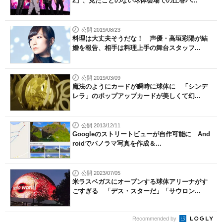
2」、見たことのない球体会場での圧巻パ...
公開 2019/08/23
料理は大丈夫そうだな！ 声優・高垣彩陽が結
婚を報告、相手は料理上手の舞台スタッフ...
公開 2019/03/09
魔法のようにカードが瞬時に球体に 「シンデ
レラ」のポップアップカードが美しくて幻...
公開 2013/12/11
Googleのストリートビューが自作可能に And
roidでパノラマ写真を作成＆...
公開 2023/07/05
米ラスベガスにオープンする球体アリーナがす
ごすぎる 「デス・スターだ」「サウロン...
Recommended by