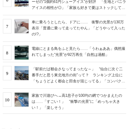
ーゼの“1個約61円シューアイス”が好評 「生地とバニラ
アイスの相性が◎」「家族も好きで夏はストックして
る」
車に乗ろうとしたら、ドアに…… 衝撃の光景が130万
7
表示「普通に乗って走ってたやん」「どうやって入った
の!?」
電線にとまる鳥をふと見たら……「うわぁああ」偶然撮
8
れてしまった“光景”が92万再生「自然は過酷」
「駅前だば都会さなってまったな～」 “仙台に次ぐ二
9
番手だと思う東北地方の街”って？ ランキング上位に
「ちょうどよく都会と田舎が混じってる」「コンパクト
にまとまったいい街」の声
家族で川遊びへ→高1息子が100均の網でつかまえたの
10
は……「すごい！」 “衝撃の光景”に「めっちゃ大き
い！」「楽しそう」