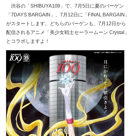
渋谷の「SHIBUYA109」で、7月5日に夏のバーゲン
ITの今と未来を見通す
「7DAYS BARGAIN」、7月12日に「FINAL BARGAIN」
がスタートします。どちらのバーゲンも、7月12日から
スマホと通信の最新トレンド
配信されるアニメ「美少女戦士セーラームーン Crystal」
進化するPCとデバイスの未来
とコラボしますよ！
好きが集まる 比べて選べる
ビジネスと働き方のヒント
AI活用のいまが分かる
企業ITのトレンドを詳説
経営リーダーのコミュニティ
マーケ×ITの今がよく分かる
ITエンジニア向け専門サイト