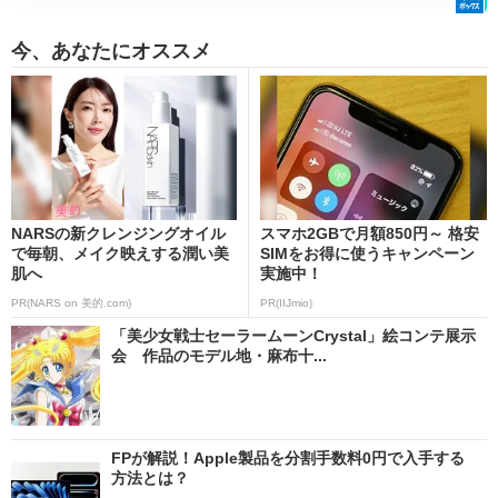
今、あなたにオススメ
NARSの新クレンジングオイル
スマホ2GBで月額850円～ 格安
で毎朝、メイク映えする潤い美
SIMをお得に使うキャンペーン
肌へ
実施中！
PR(NARS on 美的.com)
PR(IIJmio)
「美少女戦士セーラームーンCrystal」絵コンテ展示
会 作品のモデル地・麻布十...
FPが解説！Apple製品を分割手数料0円で入手する
方法とは？