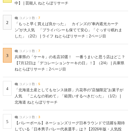
中】 | 芸能人 ねとらぼリサーチ
コメント数：
7
2
「もっと早く買えば良かった」 カインズの“車内遮光カーテ
ン”が大人気 「プライバシーも保てて安心」「ぐっすり眠れま
した」（2/2） | ライフ ねとらぼリサーチ：2ページ目
コメント数：
7
3
兵庫県の「ケーキ」の名店10選！ 一番うまいと思う店はどこ？
【7月12日は「デコレーションケーキの日」！】（2/4） | 兵庫県
ねとらぼリサーチ：2ページ目
コメント数：
5
4
「北海道土産としてもセンス抜群」六花亭の“店舗限定”お菓子が
人気 「こんなの初めて」「箱買いするべきだった」（1/2） |
北海道 ねとらぼリサーチ
コメント数：
3
5
【バレーボール】ネーションズリーグ日本ラウンドで活躍を期待
している「日本男子バレー代表選手」は？【2026年版・人気投