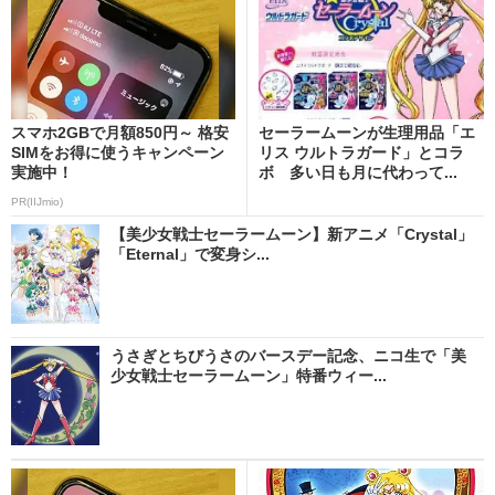
スマホ2GBで月額850円～ 格安
セーラームーンが生理用品「エ
SIMをお得に使うキャンペーン
リス ウルトラガード」とコラ
実施中！
ボ 多い日も月に代わって...
PR(IIJmio)
【美少女戦士セーラームーン】新アニメ「Crystal」
「Eternal」で変身シ...
うさぎとちびうさのバースデー記念、ニコ生で「美
少女戦士セーラームーン」特番ウィー...