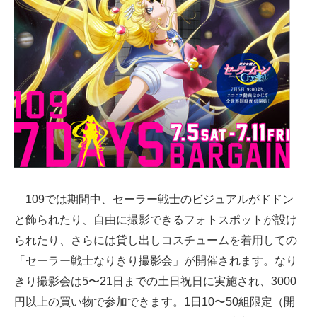
企業向けIT製品の総合サイト
IT製品の技術・比較・事例
製造業のIT導入・活用を支援
モノづくり技術者専門サイト
エレクトロニクス専門サイト
電子設計の基本と応用
109では期間中、セーラー戦士のビジュアルがドドン
エネルギーの専門メディア
と飾られたり、自由に撮影できるフォトスポットが設け
建設×テクノロジーの最前線
られたり、さらには貸し出しコスチュームを着用しての
「セーラー戦士なりきり撮影会」が開催されます。なり
ちょっと気になるネットの話題
きり撮影会は5〜21日までの土日祝日に実施され、3000
円以上の買い物で参加できます。1日10〜50組限定（開