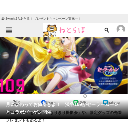
🎁 Switch 2もあたる！ プレゼントキャンペーン実施中！
ねとらぼメニュー
TOP
ニュース
エンタメ
クイズ
グルメ
地域
住まい
教育・育児
動物
リサーチ
2014/07/03 13:32（公開）
X
Share
LINE
hatena
会員記事
月にかわってお値引きよ！ 渋谷109がセーラームーン
とコラボバーゲン開催
コスチュームを着ての「なりきり撮影会」や、限定グッズの先着
メディア
プレゼントもあるよ！
注目記事を集めた総合ページ