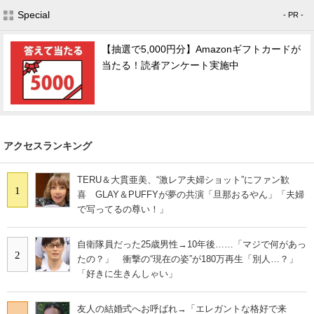
Special
- PR -
【抽選で5,000円分】Amazonギフトカードが
当たる！読者アンケート実施中
アクセスランキング
TERU＆大貫亜美、“激レア夫婦ショット”にファン歓
1
喜 GLAY＆PUFFYが夢の共演「旦那おるやん」「夫婦
で写ってるの尊い！」
自衛隊員だった25歳男性→10年後……「マジで何があっ
2
たの？」 衝撃の“現在の姿”が180万再生「別人…？」
「好きに生きんしゃい」
友人の結婚式へお呼ばれ→「エレガントな格好で来