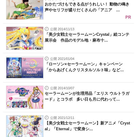
おかたづけもできる点がうれしい！ 動物の鳴き
声やセリフが盛りだくさんの「アニア ...
PR
公開 2014/11/13
「美少女戦士セーラームーンCrystal」絵コンテ
展示会 作品のモデル地・麻布十...
公開 2021/01/04
「ローソン×セーラームーン」キャンペーン
「からあげくんクリスタルソルト味」など...
公開 2014/10/07
セーラームーンが生理用品「エリス ウルトラガ
ード」とコラボ 多い日も月に代わって...
公開 2021/12/11
【美少女戦士セーラームーン】新アニメ「Cryst
al」「Eternal」で変身シ...