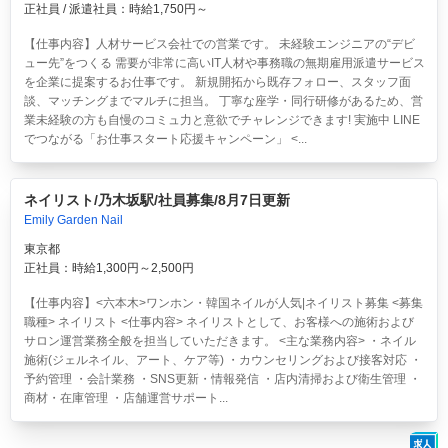
正社員 / 派遣社員：時給1,750円～
【仕事内容】人材サービス会社での営業です。 未経験エンジニアの“デビ
ュー先”をつくる 需要が非常に高いIT人材や事務職の無期雇用派遣サービス
を企業に提案するお仕事です。 新規開拓から既存フォロー、スタッフ面
談、マッチングまでマルチに担当。 丁寧な座学・同行研修があるため、営
業未経験の方も自慢のコミュ力と意欲でチャレンジできます! 実施中 LINE
でつながる「お仕事スタート応援キャンペーン」 <...
ネイリスト/乃木坂駅/社員募集/8月7日更新
Emily Garden Nail
東京都
正社員：時給1,300円～2,500円
【仕事内容】<六本木>ワンホン・韓国ネイルが人気|ネイリスト募集 <募集
職種> ネイリスト <仕事内容> ネイリストとして、お客様への施術および
サロン運営業務全般を担当していただきます。 <主な業務内容> ・ネイル
施術(ジェルネイル、アート、ケア等) ・カウンセリングおよび接客対応 ・
予約管理 ・会計業務 ・SNS更新・情報発信 ・店内清掃および衛生管理 ・
商材・在庫管理 ・店舗運営サポート...