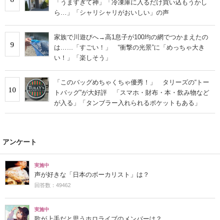
「うますぎて神」「冷凍庫に入るだけ買い込もうかし
ら…」「シャリシャリがおいしい」の声
家族で川遊びへ→高1息子が100均の網でつかまえたの
9
は……「すごい！」 “衝撃の光景”に「めっちゃ大き
い！」「楽しそう」
「このバッグめちゃくちゃ優秀！」 タリーズの“トー
10
トバッグ”が大好評 「スマホ・財布・本・飲み物など
が入る」「タンブラー入れられるポケットもある」
アンケート
実施中
声が好きな「日本のボーカリスト」は？
回答数：49462
実施中
歌が上手だと思うホロライブのメンバーは？