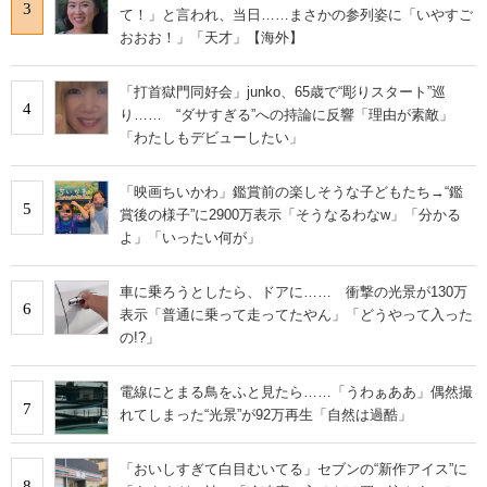
3
て！」と言われ、当日……まさかの参列姿に「いやすご
おおお！」「天才」【海外】
「打首獄門同好会」junko、65歳で“彫りスタート”巡
4
り…… “ダサすぎる”への持論に反響「理由が素敵」
「わたしもデビューしたい」
「映画ちいかわ」鑑賞前の楽しそうな子どもたち→“鑑
5
賞後の様子”に2900万表示「そうなるわなw」「分かる
よ」「いったい何が」
車に乗ろうとしたら、ドアに…… 衝撃の光景が130万
6
表示「普通に乗って走ってたやん」「どうやって入った
の!?」
電線にとまる鳥をふと見たら……「うわぁああ」偶然撮
7
れてしまった“光景”が92万再生「自然は過酷」
「おいしすぎて白目むいてる」セブンの“新作アイス”に
8