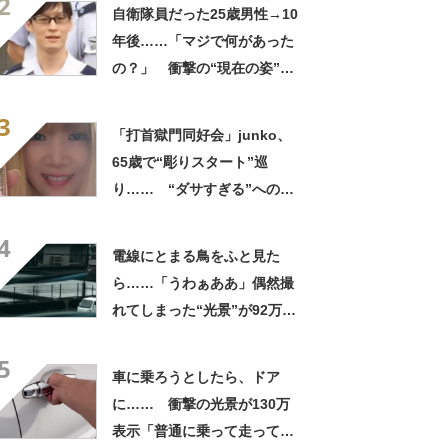
2
ってるの尊い！」
自衛隊員だった25歳男性→10
年後……「マジで何があった
の？」 衝撃の“現在の姿”が
180万再生「別人…？」「好
3
きに生きんしゃい」
「打首獄門同好会」junko、
65歳で“彫りスタート”巡
り…… “ダサすぎる”への持
論に反響「理由が素敵」「わ
4
たしもデビューしたい」
電線にとまる鳥をふと見た
ら……「うわぁああ」偶然撮
れてしまった“光景”が92万再
生「自然は過酷」
5
車に乗ろうとしたら、ドア
に…… 衝撃の光景が130万
表示「普通に乗って走ってた