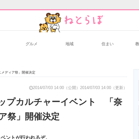
グルメ
地域
住まい
と未来を見通す
スマホと通信の最新トレンド
進化するPCとデ
ニメディア祭」開催決定
のいまが分かる
企業ITのトレンドを詳説
経営リーダーの
2014/07/03 14:00（公開）
2014/07/03 14:00（更新）
ップカルチャーイベント 「奈
ア祭」開催決定
T製品の総合サイト
IT製品の技術・比較・事例
製造業のIT導入
イベントが行われるぞ。