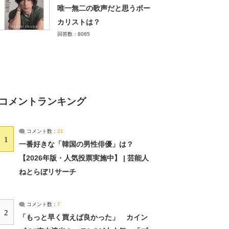
唯一無二の歌声だと思うボー
カリストは？
回答数：8085
コメントランキング
コメント数：
21
1
一番好きな「韓国の男性俳優」は？
【2026年版・人気投票実施中】 | 芸能人
ねとらぼリサーチ
コメント数：
7
2
「もっと早く買えば良かった」 カイン