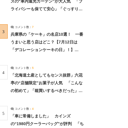
ズの“車内遮光カーテン”が大人気 「プ
ライバシーも保てて安心」「ぐっすり眠
れました」（2/2） | ライフ ねとらぼリ
サーチ：2ページ目
コメント数：
7
3
兵庫県の「ケーキ」の名店10選！ 一番
うまいと思う店はどこ？【7月12日は
「デコレーションケーキの日」！】
（2/4） | 兵庫県 ねとらぼリサーチ：2ペ
ージ目
コメント数：
5
4
「北海道土産としてもセンス抜群」六花
亭の“店舗限定”お菓子が人気 「こんな
の初めて」「箱買いするべきだった」
（1/2） | 北海道 ねとらぼリサーチ
コメント数：
4
5
「車に常備しました」 カインズ
の“1980円クーラーバッグ”が評判 「ち