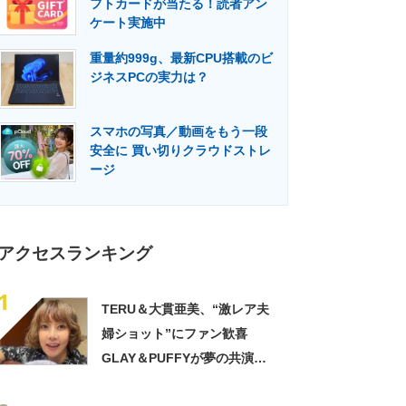
フトカードが当たる！読者アン
門メディア
建設×テクノロジーの最前線
ケート実施中
重量約999g、最新CPU搭載のビ
ジネスPCの実力は？
スマホの写真／動画をもう一段
安全に 買い切りクラウドストレ
ージ
アクセスランキング
1
TERU＆大貫亜美、“激レア夫
婦ショット”にファン歓喜
GLAY＆PUFFYが夢の共演
「旦那おるやん」「夫婦で写