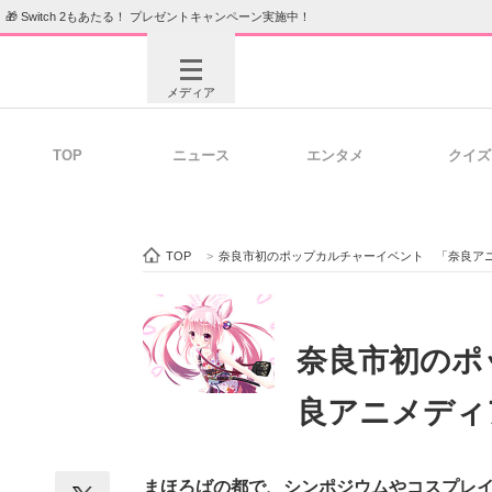
🎁 Switch 2もあたる！ プレゼントキャンペーン実施中！
メディア
TOP
ニュース
エンタメ
クイズ
注目記事を集めた総合ページ
ITの今
TOP
>
奈良市初のポップカルチャーイベント 「奈良ア
ビジネスと働き方のヒント
AI活用
奈良市初のポ
良アニメディ
ITエンジニア向け専門サイト
企業向けI
まほろばの都で、シンポジウムやコスプレ