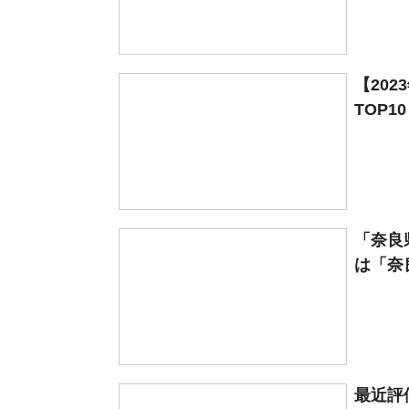
【20
TOP1
「奈良
は「奈
最近評