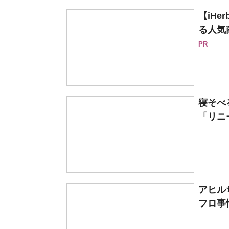
【iH
る人気
PR
寝そべ
「リニ
アヒル
フロ事