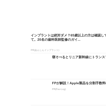
インプラントは絶対ダメ？65歳以上の方は確認し
て。20名の歯科医師監修のガイ...
PR(あんしんインプラント)
寝そべるとリニア新幹線にトランスフ
FPが解説！Apple製品を分割手数
PR(Fav-Log)