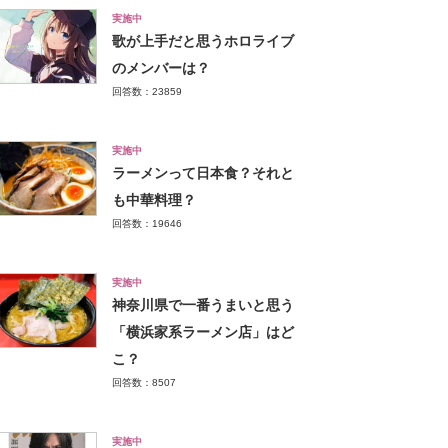
実施中
歌が上手だと思うホロライブ
のメンバーは？
回答数：23859
実施中
ラーメンって日本食？それと
も中華料理？
回答数：19646
実施中
神奈川県で一番うまいと思う
「横浜家系ラーメン店」はど
こ？
回答数：8507
実施中