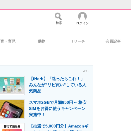
検索
ログイン
教育・育児
動物
リサーチ
会員記事
バイスの未来
好きが集まる 比べて選べる
- PR -
【iHerb】「迷ったらこれ！」
コミュニティ
マーケ×ITの今がよく分かる
みんなが"リピ買い"している人
気商品
スマホ2GBで月額850円～ 格安
・活用を支援
SIMをお得に使うキャンペーン
実施中！
【抽選で5,000円分】Amazonギ