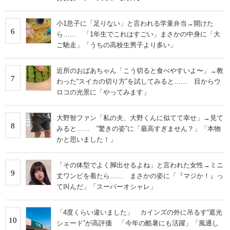
小1息子に「足りない」と言われる学童弁当→開けた
6
ら…… 「1年生でこれはすごい」まさかの中身に「大
ご馳走」「うちの高校生男子より多い」
近所のおばあちゃん「こう切ると食べやすいよ〜」→教
7
わった“スイカの切り方”を試してみると…… 目からウ
ロコの光景に「やってみます」
大野智ファン「私の夫、大野くんに似てて幸せ」→見て
8
みると…… ‟驚きの姿”に「最高すぎません？」「本物
かと思いました！」
「その体型でよく脚出せるよね」と言われた女性→ミニ
9
丈ワンピを着たら…… まさかの姿に「『マジか！』っ
て叫んだ」「スーパーオシャレ」
「4度くらい違いました」 カインズの外に吊るす“遮光
10
シェード”が高評価 「今年の酷暑にも活躍」「風通し