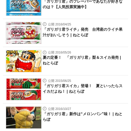
「ガリガリ君」のフレーバーであなたが好きな
のは？【人気投票実施中】
公開 2016/04/25
「ガリガリ君ライチ」発売 台湾産のライチ果
汁がおいしそう | ねとらぼ
公開 2016/05/26
夏の定番！ 「ガリガリ君」梨＆スイカ発売 |
ねとらぼ
公開 2015/06/25
「ガリガリ君スイカ」登場！ 夏といったらス
イカだよね！ | ねとらぼ
公開 2016/10/27
「ガリガリ君」新作は“メロンパン”味！ | ねと
らぼ