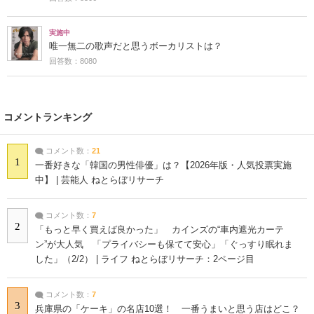
実施中
唯一無二の歌声だと思うボーカリストは？
回答数：8080
コメントランキング
コメント数：
21
1
一番好きな「韓国の男性俳優」は？【2026年版・人気投票実施
中】 | 芸能人 ねとらぼリサーチ
コメント数：
7
2
「もっと早く買えば良かった」 カインズの“車内遮光カーテ
ン”が大人気 「プライバシーも保てて安心」「ぐっすり眠れま
した」（2/2） | ライフ ねとらぼリサーチ：2ページ目
コメント数：
7
3
兵庫県の「ケーキ」の名店10選！ 一番うまいと思う店はどこ？