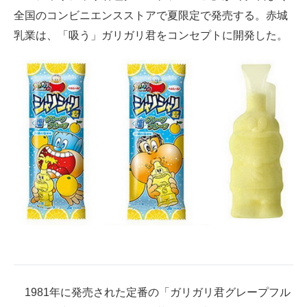
全国のコンビニエンスストアで夏限定で発売する。赤城
ITの今と未来を見通す
乳業は、「吸う」ガリガリ君をコンセプトに開発した。
スマホと通信の最新トレンド
進化するPCとデバイスの未来
好きが集まる 比べて選べる
ビジネスと働き方のヒント
AI活用のいまが分かる
企業ITのトレンドを詳説
経営リーダーのコミュニティ
マーケ×ITの今がよく分かる
1981年に発売された定番の「ガリガリ君グレープフル
ITエンジニア向け専門サイト