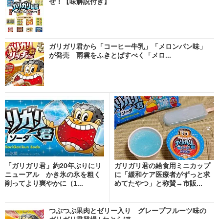
ぜ！【味解説付き】
ガリガリ君から「コーヒー牛乳」「メロンパン味」
が発売 雨雲をふきとばすべく「メロ...
「ガリガリ君」約20年ぶりにリ
ガリガリ君の給食用ミニカップ
ニューアル かき氷の氷を粗く
に「緩和ケア医療者がずっと求
削ってより爽やかに（1...
めてたやつ」と称賛→市販...
つぶつぶ果肉とゼリー入り グレープフルーツ味の