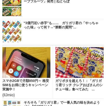
ープフルーツ」発売 | ねとらぼ
“3億円近い赤字”も…… ガリガリ君の「やっちゃ
った味」って何？→“禁断の質問”...
スマホ2GBで月額850円～ 格安
ガリポタを超えろ！：「ガリガ
SIMをお得に使うキャンペーン
リ君リッチ クレアおばさんのシ
実施中！
チュー味」食べてみた ...
(IIJmio)
そろそろ「ガリガリ君」で一番人気の味を決めよう