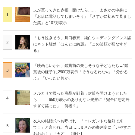
夫が買ってきた赤福→開けたら…… まさかの中身に
1
「お店に電話してしまいそう」「さすがに初めて見まし
た笑」と107万表示
「もう泣きそう」川口春奈、純白ウエディングドレス姿
2
にネット騒然「ほんとに綺麗」「この笑顔が切なすぎ
る」
「映画ちいかわ」鑑賞前の楽しそうな子どもたち→“鑑
3
賞後の様子”に2900万表示「そうなるわなw」「分かる
よ」「いったい何が」
メルカリで買った商品が到着→封筒を開けようとした
4
ら…… 650万表示のありえない光景に「完全に想定外
すぎて笑った」「何者？」
友人の結婚式へお呼ばれ→「エレガントな格好で来
5
て！」と言われ、当日……まさかの参列姿に「いやすご
おおお！」「天才」【海外】