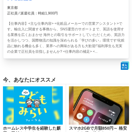
東京都
正社員 / 派遣社員：時給1,900円
【仕事内容】<主な仕事内容> <化粧品メーカーでの営業アシスタント>で
す。輸出入に関連する事務から、SNS運営のサポートまで、英語を使用す
る業務を広くおまかせ 海外との取引をサポートしていただくため、英語力
を活かしつつ、国際物流の知識を深められる「学びの多い」環境です!化粧
品に触れる機会も多く、業界への興味がある方も大歓迎!”福利厚生も充実
の企業で正社員を目指しませんか? <仕事内容の補足> <...
今、あなたにオススメ
ホームレス中学生を経験した麒
スマホ2GBで月額850円～ 格安