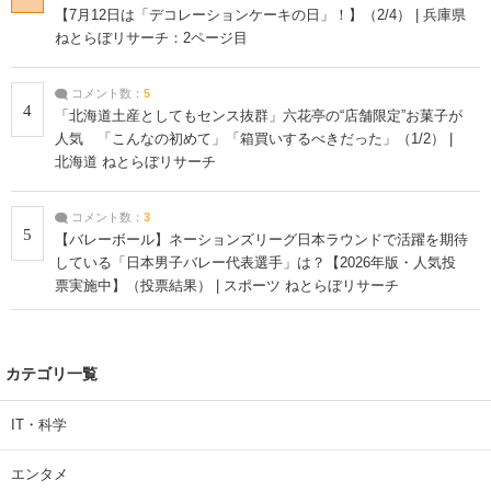
【7月12日は「デコレーションケーキの日」！】（2/4） | 兵庫県
ねとらぼリサーチ：2ページ目
コメント数：
5
4
「北海道土産としてもセンス抜群」六花亭の“店舗限定”お菓子が
人気 「こんなの初めて」「箱買いするべきだった」（1/2） |
北海道 ねとらぼリサーチ
コメント数：
3
5
【バレーボール】ネーションズリーグ日本ラウンドで活躍を期待
している「日本男子バレー代表選手」は？【2026年版・人気投
票実施中】（投票結果） | スポーツ ねとらぼリサーチ
カテゴリ一覧
IT・科学
エンタメ