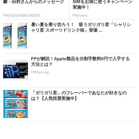
麟・田村さんからのメッセージ
SIMをお得に使うキャンペーン
実施中！
PR(住友生命福祉文化財団)
PR(IIJmio)
暑い夏を乗り切ろう！ 吸うガリガリ君「シャリシ
ャリ君 スポーツドリンク味」登場 ...
FPが解説！Apple製品を分割手数料0円で入手する
方法とは？
PR(Fav-Log)
「ガリガリ君」のフレーバーであなたが好きなの
は？【人気投票実施中】