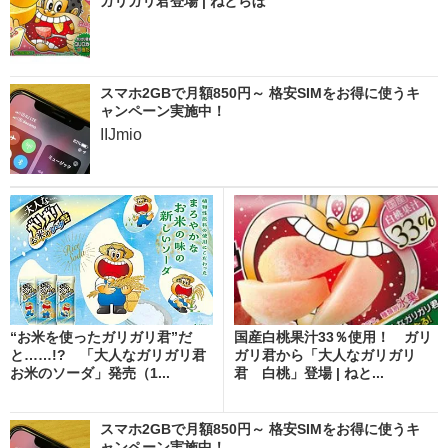
ガリガリ君登場 | ねとらぼ
スマホ2GBで月額850円～ 格安SIMをお得に使うキ
ャンペーン実施中！
IIJmio
“お米を使ったガリガリ君”だ
国産白桃果汁33％使用！ ガリ
と……!? 「大人なガリガリ君
ガリ君から「大人なガリガリ
お米のソーダ」発売（1...
君 白桃」登場 | ねと...
スマホ2GBで月額850円～ 格安SIMをお得に使うキ
ャンペーン実施中！