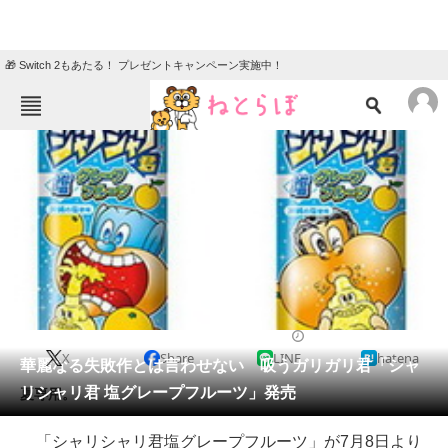
🎁 Switch 2もあたる！ プレゼントキャンペーン実施中！
ねとらぼメニュー
TOP
ニュース
エンタメ
クイズ
グルメ
地域
住まい
教育・育児
動物
リサーチ
2014/07/03 18:53（公開）
X
Share
LINE
hatena
会員記事
華麗なる失敗作とは言わせない 吸うガリガリ君「シャ
リシャリ君 塩グレープフルーツ」発売
夏専用。
メディア
「シャリシャリ君塩グレープフルーツ」が7月8日より
注目記事を集めた総合ページ