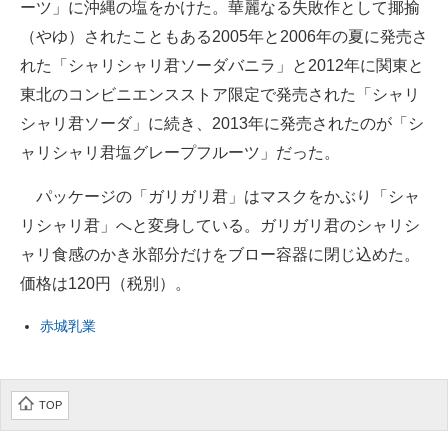
ーツ」に沖縄の塩をかけた。華麗なる失敗作として揶揄
企業向けIT製品の総合サイト
（やゆ）されたこともある2005年と2006年の夏に発売さ
れた「シャリシャリ君ソーダバニラ」と2012年に関東と
IT製品の技術・比較・事例
東北のコンビニエンスストア限定で発売された「シャリ
製造業のIT導入・活用を支援
シャリ君ソーダ」に続き、2013年に発売されたのが「シ
ャリシャリ君塩グレープフルーツ」だった。
モノづくり技術者専門サイト
パッケージの「ガリガリ君」はマスクをかぶり「シャ
エレクトロニクス専門サイト
リシャリ君」へと変身している。ガリガリ君のシャリシ
電子設計の基本と応用
ャリ食感のかき氷部分だけをブロー容器に閉じ込めた。
エネルギーの専門メディア
価格は120円（税別）。
建設×テクノロジーの最前線
赤城乳業
ちょっと気になるネットの話題
TOP