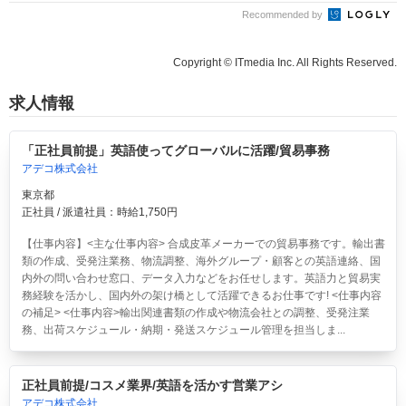
Recommended by
Copyright © ITmedia Inc. All Rights Reserved.
求人情報
「正社員前提」英語使ってグローバルに活躍/貿易事務
アデコ株式会社
東京都
正社員 / 派遣社員：時給1,750円
【仕事内容】<主な仕事内容> 合成皮革メーカーでの貿易事務です。輸出書
類の作成、受発注業務、物流調整、海外グループ・顧客との英語連絡、国
内外の問い合わせ窓口、データ入力などをお任せします。英語力と貿易実
務経験を活かし、国内外の架け橋として活躍できるお仕事です! <仕事内容
の補足> <仕事内容>輸出関連書類の作成や物流会社との調整、受発注業
務、出荷スケジュール・納期・発送スケジュール管理を担当しま...
正社員前提/コスメ業界/英語を活かす営業アシ
アデコ株式会社