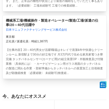
す。 また、正常品の梱包や状況により製造の補助をしていただく事もあり
ます。 〈必要経験〉 工場未経験可 工場での検査経験...
機械系工場/機械操作・製造オペレーター/製造/工場/派遣の仕
事/20～40代活躍中
日本マニュファクチャリングサービス株式会社
東京都
正社員 / 派遣社員：時給1,387円
【仕事内容】20～40代男女が活躍!職場はキレイで清潔&年中快適なクリー
ンルーム 新宿駅まで30分の好立地です 月3万円代で住める家具家電つき寮
完備 タッチパネルセンサー(カーナビ用)の組立装置OP・外観検査及び付随
業務 〈具体的には〉 ・カーナビゲーション用ガラス画面のタッチパネル
の製造に関わる作業 ・部材準備からタッチパネルへの装置加工と目視検査
及び顕微鏡検査 〈必要経験〉 未経験可(検査経...
今、あなたにオススメ