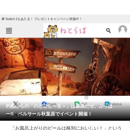
🎁 Switch 2もあたる！ プレゼントキャンペーン実施中！
ねとらぼメニュー
TOP
ニュース
エンタメ
クイズ
グルメ
地域
住まい
教育・育児
動物
リサーチ
2014/07/03 20:02（公開）
X
Share
LINE
hatena
会員記事
灼熱からの「のどごし＜生＞」は最高だゼ、ぷっは
ー!! ベルサール秋葉原でイベント開催！
ぷしゅーっ！ ぷっはー！
メディア
「お風呂上がりのビールは格別においしい！」という
注目記事を集めた総合ページ