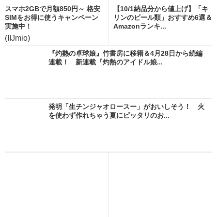
スマホ2GBで月額850円～ 格安
【10/1納品分から値上げ】「キ
SIMをお得に使うキャンペーン
リンのビール類」おすすめ6選＆
実施中！
Amazonランキ...
(IIJmio)
『灼熱の卓球娘』竹書房に移籍＆4月28日から続編
連載！ 新連載『灼熱のアイドル娘...
発明「生チンジャオロースー」がおいしそう！ 火
を使わず作れちゃう夏にピッタリのお...