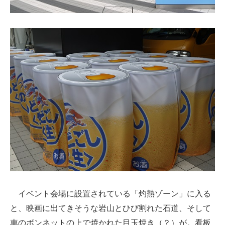
企業向けIT製品の総合サイト
IT製品の技術・比較・事例
製造業のIT導入・活用を支援
モノづくり技術者専門サイト
エレクトロニクス専門サイト
電子設計の基本と応用
エネルギーの専門メディア
建設×テクノロジーの最前線
ちょっと気になるネットの話題
イベント会場に設置されている「灼熱ゾーン」に入る
と、映画に出てきそうな岩山とひび割れた石道、そして
車のボンネットの上で焼かれた目玉焼き（？）が。看板