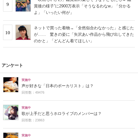
9
賞後の様子”に2900万表示「そうなるわなw」「分かる
よ」「いったい何が」
ネットで買った着物→「全然似合わなかった」と感じた
10
が…… 驚きの姿に「矢沢あい作品から飛び出してきた
のかと」「どんどん着てほしい」
アンケート
実施中
声が好きな「日本のボーカリスト」は？
回答数：49476
実施中
歌が上手だと思うホロライブのメンバーは？
回答数：23863
実施中