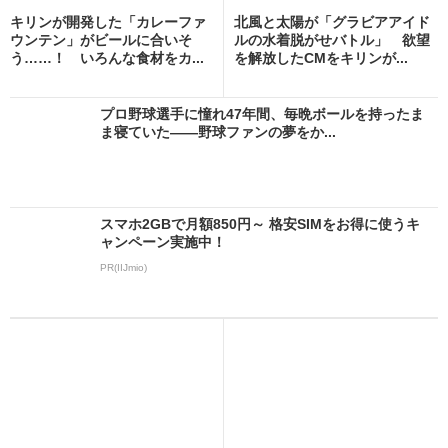
キリンが開発した「カレーファ
北風と太陽が「グラビアアイド
ウンテン」がビールに合いそ
ルの水着脱がせバトル」 欲望
う……！ いろんな食材をカ...
を解放したCMをキリンが...
プロ野球選手に憧れ47年間、毎晩ボールを持ったま
ま寝ていた――野球ファンの夢をか...
スマホ2GBで月額850円～ 格安SIMをお得に使うキ
ャンペーン実施中！
PR(IIJmio)