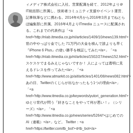
ィメディア株式会社に入社。営業配属を経て、2012年より＠
IT統括部に所属し、技術者コミュニティ支援やイベント運営、
記事執筆などに携わる。2014年4月から2016年3月までねとら
ぼ編集部に所属。2016年4月よりITmedia ニュースに配属され
る。これまでの代表作は「<a
href='http://nlab.itmedia.co.jp/nl/articles/1409/10/news139.html'>
世の中やっぱり金でした 71万円の大金を積んで誰よりも早く
『iPhone 6 Plus』の使い勝手を検証してみた</a>」「<a
href='http://nlab.itmedia.co.jp/nl/articles/1502/27/news152.html'>
スケスケでまるみえじゃないですか！ 人によっては透明に見
えるドレスを作ってみた</a>」「<a
href='http://www.atmarkit.co.jp/ait/articles/1401/08/news082.html'>
あの日、Twitterのくじらが出なかったもう1つの理由</a>」
「<a
href='http://www.itmedia.co.jp/keywords/yutori_generation.html'>
ゆとり世代が問う『好きなことをやって何が悪い！』（シリ
ーズ）</a>」「<a
href='http://www.itmedia.co.jp/news/series/5264/'>はじめての
AI（連載）</a>」など。 Twitter：<a
href='https://twitter.com/tb_bot'>＠tb_bot</a>