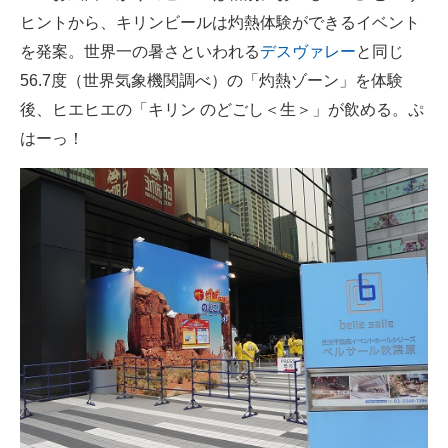
ヒントから、キリンビールは灼熱体験ができるイベント
ITの今と未来を見通す
を発案。世界一の暑さといわれる
デスヴァレー
と同じ
56.7度（世界気象機関調べ）の「灼熱ゾーン」を体験
スマホと通信の最新トレンド
後、ヒエヒエの「キリン のどごし＜生＞」が飲める。ぷ
進化するPCとデバイスの未来
はーっ！
好きが集まる 比べて選べる
ビジネスと働き方のヒント
AI活用のいまが分かる
企業ITのトレンドを詳説
経営リーダーのコミュニティ
マーケ×ITの今がよく分かる
ITエンジニア向け専門サイト