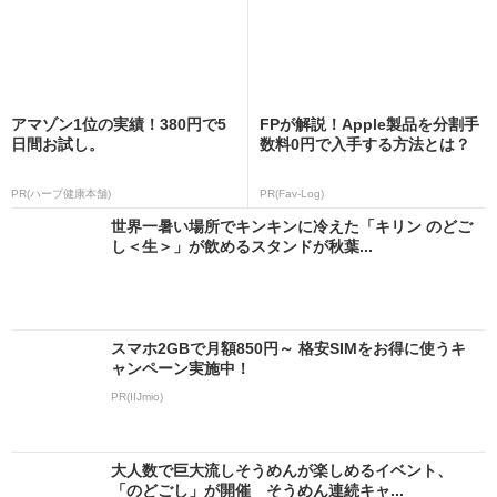
アマゾン1位の実績！380円で5
FPが解説！Apple製品を分割手
日間お試し。
数料0円で入手する方法とは？
PR(ハーブ健康本舗)
PR(Fav-Log)
世界一暑い場所でキンキンに冷えた「キリン のどご
し＜生＞」が飲めるスタンドが秋葉...
スマホ2GBで月額850円～ 格安SIMをお得に使うキ
ャンペーン実施中！
PR(IIJmio)
大人数で巨大流しそうめんが楽しめるイベント、
「のどごし」が開催 そうめん連続キャ...