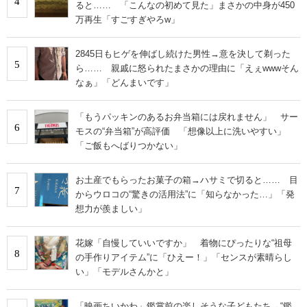
4
ると…… 「こんなの初めて見た」まさかの中身が450
万再生「すごすぎやろw」
2845日もヒゲを伸ばし続けた男性→意を決して剃った
5
ら…… 親戚に怒られたまさかの理由に「えぇwwwそん
なぁ」「どんまいです」
「もうパッキンのあるお弁当箱には戻れません」 サー
6
モスの“弁当箱”が高評価 「想像以上に洗いやすい」
「ご飯もへばりつかない」
お土産でもらったお菓子の箱→ハサミで切ると…… 目
7
からウロコの“驚きの活用法”に「知らなかった…」「発
想力が羨ましい」
花嫁「自慢していいですか」 着物にぴったりな“祖母
8
の手作りアイテム”に「ひえー！」「センスが素晴らし
い」「モデルさんかと」
「映画ちいかわ」鑑賞前の楽しそうな子どもたち→“鑑