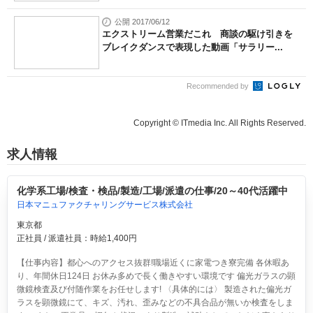
公開 2017/06/12
エクストリーム営業だこれ 商談の駆け引きを
ブレイクダンスで表現した動画「サラリー...
Recommended by
Copyright © ITmedia Inc. All Rights Reserved.
求人情報
化学系工場/検査・検品/製造/工場/派遣の仕事/20～40代活躍中
日本マニュファクチャリングサービス株式会社
東京都
正社員 / 派遣社員：時給1,400円
【仕事内容】都心へのアクセス抜群!職場近くに家電つき寮完備 各休暇あ
り、年間休日124日 お休み多めで長く働きやすい環境です 偏光ガラスの顕
微鏡検査及び付随作業をお任せします! 〈具体的には〉 製造された偏光ガ
ラスを顕微鏡にて、キズ、汚れ、歪みなどの不具合品が無いか検査をしま