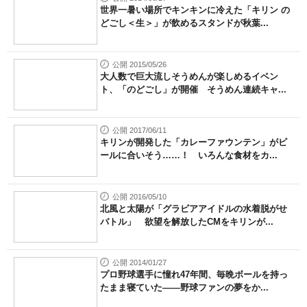
世界一暑い場所でキンキンに冷えた「キリン の
どごし＜生＞」が飲めるスタンドが秋葉...
公開 2015/05/26
大人数で巨大流しそうめんが楽しめるイベン
ト、「のどごし」が開催 そうめん連続キャ...
公開 2017/06/11
キリンが開発した「カレーファウンテン」がビ
ールに合いそう……！ いろんな食材をカ...
公開 2016/05/10
北風と太陽が「グラビアアイドルの水着脱がせ
バトル」 欲望を解放したCMをキリンが...
公開 2014/01/27
プロ野球選手に憧れ47年間、毎晩ボールを持っ
たまま寝ていた――野球ファンの夢をか...