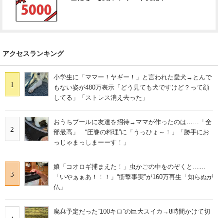
アクセスランキング
小学生に「ママー！ヤギー！」と言われた愛犬→とんで
1
もない姿が480万表示「どう見ても犬ですけど？って顔
してる」「ストレス消え去った」
おうちプールに友達を招待→ママが作ったのは……「全
2
部最高」 “圧巻の料理”に「うっひょ～！」「勝手にお
っじゃまっしまーーす！」
娘「コオロギ捕まえた！」虫かごの中をのぞくと……
3
「いやぁぁあ！！！」“衝撃事実”が160万再生「知らぬが
仏」
廃棄予定だった“100キロ”の巨大スイカ→8時間かけて切