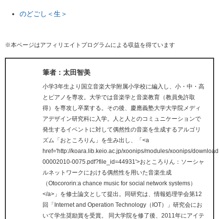
のどごし＜生＞
※本ページはアフィリエイトプログラムによる収益を得ています
筆者：太田智美
小学3年生より国立音楽大学附属小学校に編入し、小・中・高
とピアノを専攻。大学では音楽学と音楽教育（教員免許取
得）を専攻し卒業する。その後、慶應義塾大学大学院メディ
アデザイン研究科に入学。人と人とのコミュニケーションで
発生するイベントに対して偶然性の音楽を生成するアルゴリ
ズム「おところりん」を生み出し、「<a
href='http://koara.lib.keio.ac.jp/xoonips/modules/xoonips/downl
00002010-0075.pdf?file_id=44931'>おところりん：ソーシャ
ルネットワークにおける偶然性を用いた音楽生成
（Otocororin:a chance music for social network systems）
</a>」を修士論文として提出。同研究は、情報処理学会第12
回「Internet and Operation Technology（IOT）」研究会にお
いて学生奨励賞を受賞。 同大学院を修了後、2011年にアイテ