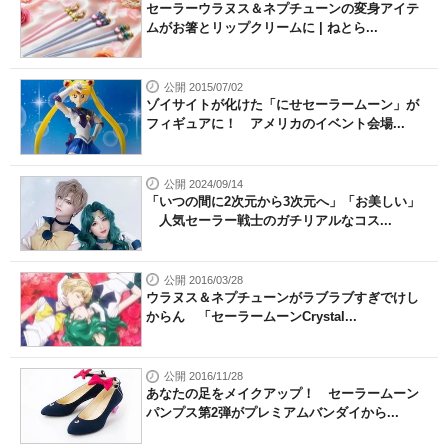
セーラーウラヌス＆ネプチューンの変身アイテ
ムがお箸とリップクリームに | ねとら...
公開 2015/07/02
ゾイサイトが化けた「にせセーラームーン」が
フィギュアに！ アメリカのイベント会場...
公開 2024/09/14
「いつの間に2次元から3次元へ」「お美しい」
人気セーラー戦士のガチリアルなコス...
公開 2016/03/28
ウラヌス＆ネプチューンがラブラブすぎでけし
からん 「セーラームーンCrystal...
公開 2016/11/28
あなたの足をメイクアップ！ セーラームーン
パンプス第2弾がプレミアムバンダイから...