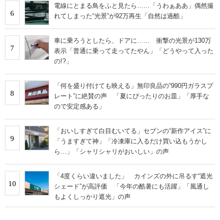
電線にとまる鳥をふと見たら……「うわぁああ」偶然撮
6
れてしまった“光景”が92万再生「自然は過酷」
車に乗ろうとしたら、ドアに…… 衝撃の光景が130万
7
表示「普通に乗って走ってたやん」「どうやって入った
の!?」
「何を盛り付けても映える」無印良品の“990円ガラスプ
8
レート”に絶賛の声 「夏にぴったりのお皿」「厚手な
ので安定感ある」
「おいしすぎて白目むいてる」セブンの“新作アイス”に
9
「うますぎて神」「冷凍庫に入るだけ買い込もうかし
ら…」「シャリシャリがおいしい」の声
「4度くらい違いました」 カインズの外に吊るす“遮光
10
シェード”が高評価 「今年の酷暑にも活躍」「風通し
もよくしっかり遮光」の声