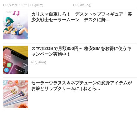
PR(タカラトミー｜Hugkum)
PR(Fav-Log)
カリスマ自重しろ！ デスクトップフィギュア「美
少女戦士セーラームーン デスクに舞...
スマホ2GBで月額850円～ 格安SIMをお得に使うキ
ャンペーン実施中！
PR(IIJmio)
セーラーウラヌス＆ネプチューンの変身アイテムが
お箸とリップクリームに | ねとら...