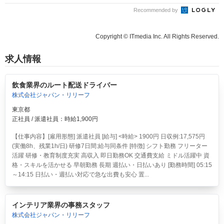
Recommended by
Copyright © ITmedia Inc. All Rights Reserved.
求人情報
飲食業界のルート配送ドライバー
株式会社ジャパン・リリーフ
東京都
正社員 / 派遣社員：時給1,900円
【仕事内容】[雇用形態] 派遣社員 [給与] <時給> 1900円 日収例:17,575円
(実働8h、残業1h/日) 研修7日間:給与同条件 [特徴] シフト勤務 フリーター
活躍 研修・教育制度充実 高収入 即日勤務OK 交通費支給 ミドル活躍中 資
格・スキルを活かせる 早朝勤務 長期 週払い・日払いあり [勤務時間] 05:15
～14:15 日払い・週払い対応で急な出費も安心 置...
インテリア業界の事務スタッフ
株式会社ジャパン・リリーフ