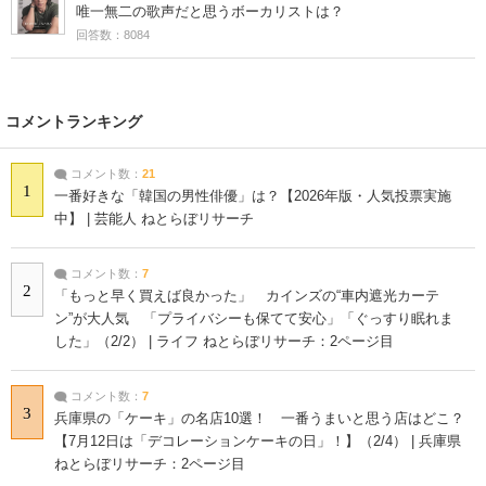
唯一無二の歌声だと思うボーカリストは？
回答数：8084
コメントランキング
コメント数：
21
1
一番好きな「韓国の男性俳優」は？【2026年版・人気投票実施
中】 | 芸能人 ねとらぼリサーチ
コメント数：
7
2
「もっと早く買えば良かった」 カインズの“車内遮光カーテ
ン”が大人気 「プライバシーも保てて安心」「ぐっすり眠れま
した」（2/2） | ライフ ねとらぼリサーチ：2ページ目
コメント数：
7
3
兵庫県の「ケーキ」の名店10選！ 一番うまいと思う店はどこ？
【7月12日は「デコレーションケーキの日」！】（2/4） | 兵庫県
ねとらぼリサーチ：2ページ目