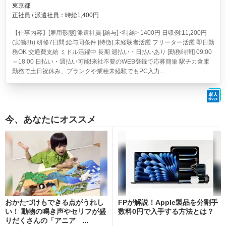
東京都
正社員 / 派遣社員：時給1,400円
【仕事内容】[雇用形態] 派遣社員 [給与] <時給> 1400円 日収例:11,200円
(実働8h) 研修7日間:給与同条件 [特徴] 未経験者活躍 フリーター活躍 即日勤
務OK 交通費支給 ミドル活躍中 長期 週払い・日払いあり [勤務時間] 09:00
～18:00 日払い・週払い可能!来社不要のWEB登録で応募簡単 駅チカ倉庫
勤務で土日祝休み、ブランクや業種未経験でもPC入力...
今、あなたにオススメ
おかたづけもできる点がうれし
FPが解説！Apple製品を分割手
い！ 動物の鳴き声やセリフが盛
数料0円で入手する方法とは？
りだくさんの「アニア ...