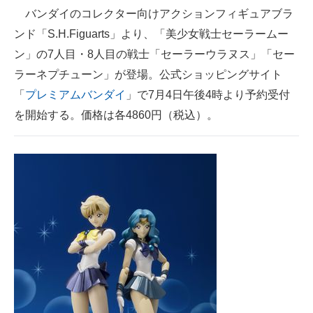
バンダイのコレクター向けアクションフィギュアブラ
ITの今と未来を見通す
ンド「S.H.Figuarts」より、「美少女戦士セーラームー
ン」の7人目・8人目の戦士「セーラーウラヌス」「セー
スマホと通信の最新トレンド
ラーネプチューン」が登場。公式ショッピングサイト
進化するPCとデバイスの未来
「
プレミアムバンダイ
」で7月4日午後4時より予約受付
を開始する。価格は各4860円（税込）。
好きが集まる 比べて選べる
ビジネスと働き方のヒント
AI活用のいまが分かる
企業ITのトレンドを詳説
経営リーダーのコミュニティ
マーケ×ITの今がよく分かる
ITエンジニア向け専門サイト