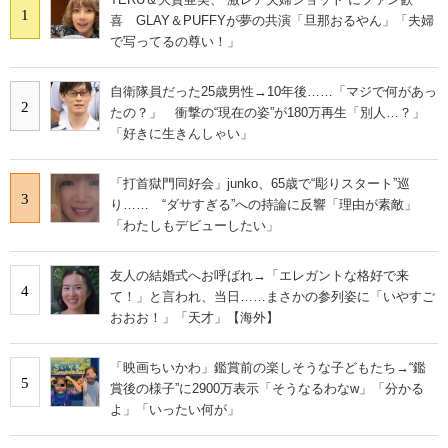
1
喜 GLAY＆PUFFYが夢の共演「旦那おるやん」「夫婦
で写ってるの尊い！」
自衛隊員だった25歳男性→10年後……「マジで何があっ
2
たの？」 衝撃の“現在の姿”が180万再生「別人…？」
「好きに生きんしゃい」
「打首獄門同好会」junko、65歳で“彫りスタート”巡
3
り…… “ダサすぎる”への持論に反響「理由が素敵」
「わたしもデビューしたい」
友人の結婚式へお呼ばれ→「エレガントな格好で来
4
て！」と言われ、当日……まさかの参列姿に「いやすご
おおお！」「天才」【海外】
「映画ちいかわ」鑑賞前の楽しそうな子どもたち→“鑑
5
賞後の様子”に2900万表示「そうなるわなw」「分かる
よ」「いったい何が」