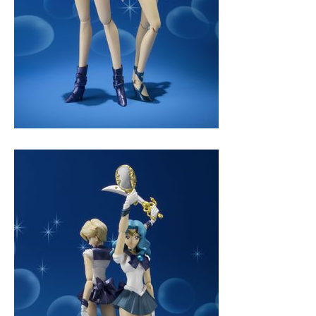
企業向けIT製品の総合サイト
IT製品の技術・比較・事例
製造業のIT導入・活用を支援
モノづくり技術者専門サイト
エレクトロニクス専門サイト
電子設計の基本と応用
エネルギーの専門メディア
建設×テクノロジーの最前線
ちょっと気になるネットの話題