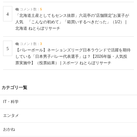
コメント数：
5
4
「北海道土産としてもセンス抜群」六花亭の“店舗限定”お菓子が
人気 「こんなの初めて」「箱買いするべきだった」（1/2） |
北海道 ねとらぼリサーチ
コメント数：
3
5
【バレーボール】ネーションズリーグ日本ラウンドで活躍を期待
している「日本男子バレー代表選手」は？【2026年版・人気投
票実施中】（投票結果） | スポーツ ねとらぼリサーチ
カテゴリ一覧
IT・科学
エンタメ
おかね