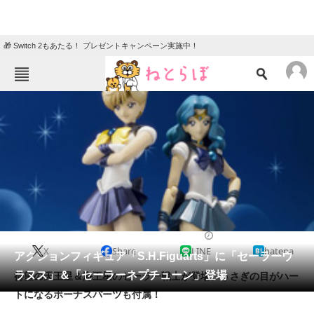
🎁 Switch 2もあたる！ プレゼントキャンペーン実施中！
ねとらぼメニュー
TOP
ニュース
エンタメ
クイズ
グルメ
地域
住まい
教育・育児
動物
リサーチ
2014/07/04 13:04（公開）
X
Share
LINE
hatena
会員記事
アクションフィギュア「S.H.Figuarts」に「セーラーウ
ラヌス」＆「セーラーネプチューン」登場
待望の天王星＆海王星のセーラー戦士が登場。うさぎの目がハー
メディア
トになるボーナスパーツも付属！
注目記事を集めた総合ページ