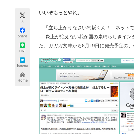
モノづくり技術者専門サイト
エレクトロ
いいぞもっとやれ。
X
「立ち上がりなさい匂坂くん！ ネットで
ちょっと気になるネットの話題
Share
──炎上が絶えない我が国の素晴らしきイン
た。ガガガ文庫から8月19日に発売予定の
LINE
hatena
Home