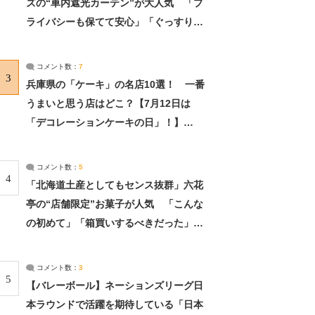
ズの“車内遮光カーテン”が大人気 「プ
ライバシーも保てて安心」「ぐっすり眠
れました」（2/2） | ライフ ねとらぼリ
サーチ：2ページ目
コメント数：
7
3
兵庫県の「ケーキ」の名店10選！ 一番
うまいと思う店はどこ？【7月12日は
「デコレーションケーキの日」！】
（2/4） | 兵庫県 ねとらぼリサーチ：2ペ
ージ目
コメント数：
5
4
「北海道土産としてもセンス抜群」六花
亭の“店舗限定”お菓子が人気 「こんな
の初めて」「箱買いするべきだった」
（1/2） | 北海道 ねとらぼリサーチ
コメント数：
3
5
【バレーボール】ネーションズリーグ日
本ラウンドで活躍を期待している「日本