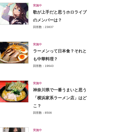
実施中
歌が上手だと思うホロライブ
のメンバーは？
回答数：23837
実施中
ラーメンって日本食？それと
も中華料理？
回答数：19643
実施中
神奈川県で一番うまいと思う
「横浜家系ラーメン店」はど
こ？
回答数：8506
実施中