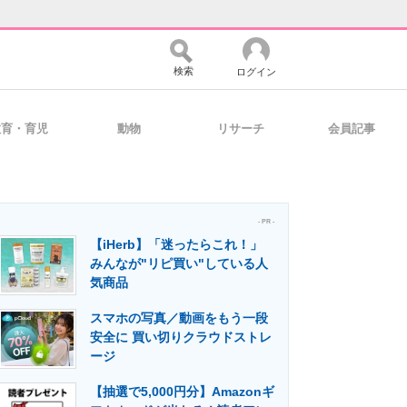
検索
ログイン
教育・育児
動物
リサーチ
会員記事
バイスの未来
好きが集まる 比べて選べる
- PR -
【iHerb】「迷ったらこれ！」
コミュニティ
マーケ×ITの今がよく分かる
みんなが"リピ買い"している人
気商品
スマホの写真／動画をもう一段
・活用を支援
安全に 買い切りクラウドストレ
ージ
【抽選で5,000円分】Amazonギ