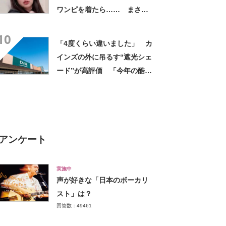
ワンピを着たら…… まさか
の姿に「『マジか！』って叫
10
んだ」「スーパーオシャレ」
「4度くらい違いました」 カ
インズの外に吊るす“遮光シェ
ード”が高評価 「今年の酷暑
にも活躍」「風通しもよくし
っかり遮光」の声
アンケート
実施中
声が好きな「日本のボーカリ
スト」は？
回答数：49461