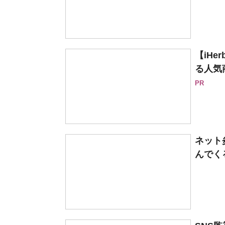
【iH
る人気
PR
ネット
んでく