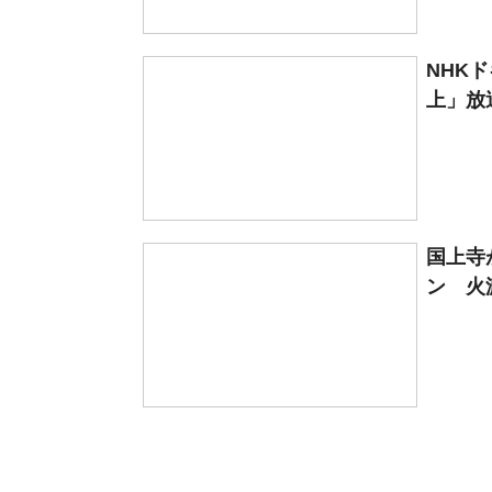
NHK
上」放
国上寺
ン 火