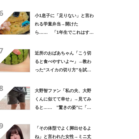
さかの参列姿に「いやすごお
6
おお！」「天才」【海外】
小1息子に「足りない」と言わ
れる学童弁当→開けた
ら…… 「1年生でこれはすご
い」まさかの中身に「大ご馳
7
走」「うちの高校生男子より
近所のおばあちゃん「こう切
多い」
ると食べやすいよ〜」→教わ
った“スイカの切り方”を試し
てみると…… 目からウロコ
8
の光景に「やってみます」
大野智ファン「私の夫、大野
くんに似てて幸せ」→見てみ
ると…… ‟驚きの姿”に「最
高すぎません？」「本物かと
9
思いました！」
「その体型でよく脚出せるよ
ね」と言われた女性→ミニ丈