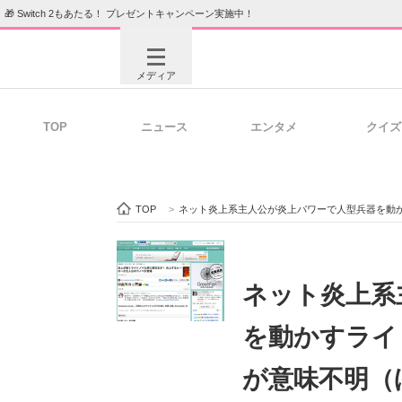
🎁 Switch 2もあたる！ プレゼントキャンペーン実施中！
メディア
TOP
ニュース
エンタメ
クイズ
注目記事を集めた総合ページ
ITの今
TOP
>
ネット炎上系主人公が炎上パワーで人型兵器を動
ビジネスと働き方のヒント
AI活用
ネット炎上系
を動かすライ
ITエンジニア向け専門サイト
企業向けI
が意味不明（