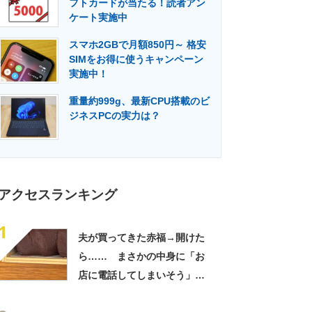
フトカードが当たる！読者アン
門メディア
建設×テクノロジーの最前線
ケート実施中
スマホ2GBで月額850円～ 格安
SIMをお得に使うキャンペーン
実施中！
重量約999g、最新CPU搭載のビ
ジネスPCの実力は？
アクセスランキング
1
夫が買ってきた赤福→開けた
ら…… まさかの中身に「お
店に電話してしまいそう」
「さすがに初めて見ました