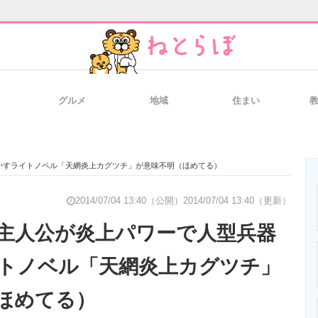
グルメ
地域
住まい
と未来を見通す
スマホと通信の最新トレンド
進化するPCとデ
かすライトノベル「天網炎上カグツチ」が意味不明（ほめてる）
のいまが分かる
企業ITのトレンドを詳説
経営リーダーの
2014/07/04 13:40（公開）
2014/07/04 13:40（更新）
主人公が炎上パワーで人型兵器
トノベル「天網炎上カグツチ」
T製品の総合サイト
IT製品の技術・比較・事例
製造業のIT導入
ほめてる）