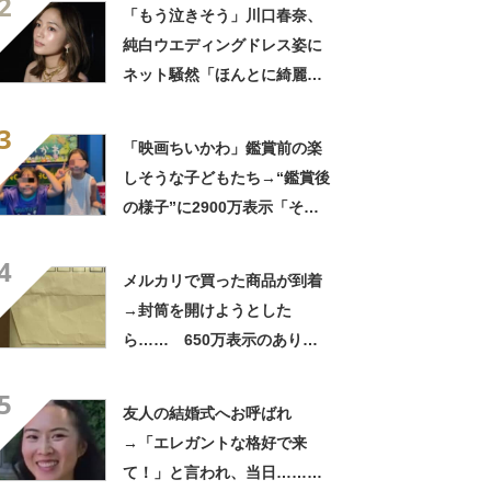
2
笑」と107万表示
「もう泣きそう」川口春奈、
純白ウエディングドレス姿に
ネット騒然「ほんとに綺麗」
「この笑顔が切なすぎる」
3
「映画ちいかわ」鑑賞前の楽
しそうな子どもたち→“鑑賞後
の様子”に2900万表示「そう
なるわなw」「分かるよ」
4
「いったい何が」
メルカリで買った商品が到着
→封筒を開けようとした
ら…… 650万表示のありえ
ない光景に「完全に想定外す
5
ぎて笑った」「何者？」
友人の結婚式へお呼ばれ
→「エレガントな格好で来
て！」と言われ、当日……ま