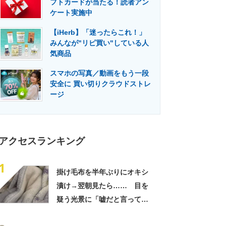
フトカードが当たる！読者アン
門メディア
建設×テクノロジーの最前線
ケート実施中
【iHerb】「迷ったらこれ！」
みんなが"リピ買い"している人
気商品
スマホの写真／動画をもう一段
安全に 買い切りクラウドストレ
ージ
アクセスランキング
1
掛け毛布を半年ぶりにオキシ
漬け→翌朝見たら…… 目を
疑う光景に「嘘だと言ってく
れ」「うちの毛布も怖くなっ