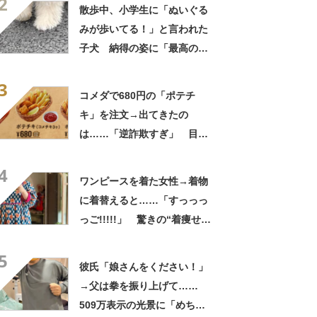
2
てきた」と627万表示
散歩中、小学生に「ぬいぐる
みが歩いてる！」と言われた
子犬 納得の姿に「最高の褒
め言葉！」「遭遇したい」投
3
稿者に話を聞いた
コメダで680円の「ポテチ
キ」を注文→出てきたの
は……「逆詐欺すぎ」 目を
疑う光景に「量間違えた？
4
w」「溢れかえってますね」
ワンピースを着た女性→着物
に着替えると……「すっっっ
っご!!!!!」 驚きの“着痩せ
姿”に「同一人物なのです
5
か？」
彼氏「娘さんをください！」
→父は拳を振り上げて……
509万表示の光景に「めちゃ