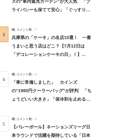
ズの“車内遮光カーテン”が大人気 「プ
ライバシーも保てて安心」「ぐっすり眠
れました」（2/2） | ライフ ねとらぼリ
サーチ：2ページ目
コメント数：
7
3
兵庫県の「ケーキ」の名店10選！ 一番
うまいと思う店はどこ？【7月12日は
「デコレーションケーキの日」！】
（2/4） | 兵庫県 ねとらぼリサーチ：2ペ
ージ目
コメント数：
4
4
「車に常備しました」 カインズ
の“1980円クーラーバッグ”が評判 「ち
ょうどいい大きさ」「保冷剤を止めるベ
ルトが良い」（1/5） | ライフ ねとらぼ
リサーチ
コメント数：
3
5
【バレーボール】ネーションズリーグ日
本ラウンドで活躍を期待している「日本