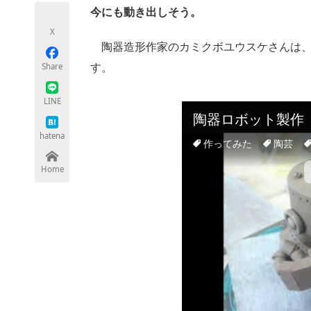
モノづくり技術者専門サイト
エレクトロ
今にも動き出しそう。
X
陶器造形作家のカミクボユウスケさんは、
Share
す。
ちょっと気になるネットの話題
LINE
hatena
Home