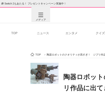
🎁 Switch 2もあたる！ プレゼントキャンペーン実施中！
メディア
TOP
ニュース
エンタメ
クイズ
注目記事を集めた総合ページ
ITの今
TOP
>
陶器ロボットのクオリティが高すぎ！ ジブリ作
ビジネスと働き方のヒント
AI活用
陶器ロボット
リ作品に出て
ITエンジニア向け専門サイト
企業向けI