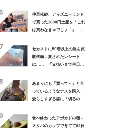
いいお義父さん」「最高家族
6
すぎる」
仲里依紗、ディズニーランド
で買った1800円土産を「これ
は買わなきゃでしょ！」
「すっごい上手お買い物」と
7
自画自賛
セカストに50着以上の服を買
取依頼→渡されたレシート
は…… 「支払いまで何日か
待たされた」衝撃的な光景に
8
「この値段はヤバすぎ」
あまりにも「買って～」と言
っているようなナスを購入→
愛らしすぎる姿に「切るのが
もったいない」「ナスが可愛
9
いって初めて」
食べ終わったアボカドの種→
スタバのカップで育てて64日