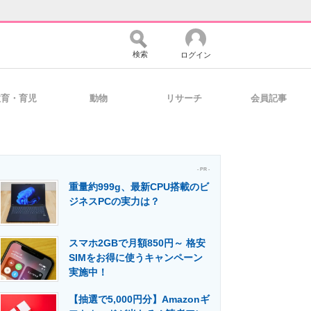
検索
ログイン
教育・育児
動物
リサーチ
会員記事
バイスの未来
好きが集まる 比べて選べる
- PR -
重量約999g、最新CPU搭載のビ
コミュニティ
マーケ×ITの今がよく分かる
ジネスPCの実力は？
スマホ2GBで月額850円～ 格安
・活用を支援
SIMをお得に使うキャンペーン
実施中！
【抽選で5,000円分】Amazonギ