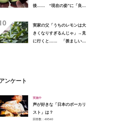
後…… “現在の姿”に「良さ
げですね」「育ててみた
10
い！」
実家の父「うちのレモンは大
きくなりすぎるんじゃ」→見
に行くと…… 「羨ましい」
「いっぱい果汁が取れそう」
アンケート
実施中
声が好きな「日本のボーカリ
スト」は？
回答数：49540