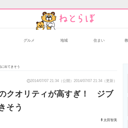
グルメ
地域
住まい
と未来を見通す
スマホと通信の最新トレンド
進化するPCとデ
品に出てきそう
のいまが分かる
企業ITのトレンドを詳説
経営リーダーの
2014/07/07 21:34（公開）
2014/07/07 21:34（更新）
のクオリティが高すぎ！ ジブ
きそう
T製品の総合サイト
IT製品の技術・比較・事例
製造業のIT導入
太田智美