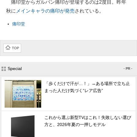
痛印堂からガルパン痛印が登場するのは2度目。昨年
秋に
メインキャラの痛印が発売
されている。
痛印堂
TOP
Special
- PR -
「歩くだけで汗が…！」→ある場所で立ち止
まった人だけ気づく“レア広告”
これから選ぶ新型TVはこれ！失敗しない選び
方と、2026年夏の一押しモデル