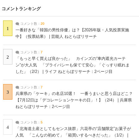
コメントランキング
コメント数：
20
1
一番好きな「韓国の男性俳優」は？【2026年版・人気投票実施
中】（投票結果） | 芸能人 ねとらぼリサーチ
コメント数：
7
2
「もっと早く買えば良かった」 カインズの“車内遮光カーテ
ン”が大人気 「プライバシーも保てて安心」「ぐっすり眠れま
した」（2/2） | ライフ ねとらぼリサーチ：2ページ目
コメント数：
7
3
兵庫県の「ケーキ」の名店10選！ 一番うまいと思う店はどこ？
【7月12日は「デコレーションケーキの日」！】（2/4） | 兵庫県
ねとらぼリサーチ：2ページ目
コメント数：
5
4
「北海道土産としてもセンス抜群」六花亭の“店舗限定”お菓子が
人気 「こんなの初めて」「箱買いするべきだった」（1/2） |