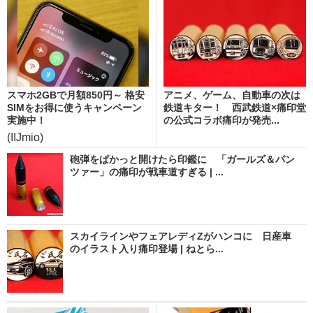
スマホ2GBで月額850円～ 格安
アニメ、ゲーム、自動車の次は
SIMをお得に使うキャンペーン
鉄道キター！ 西武鉄道×痛印堂
実施中！
の公式コラボ痛印が発売...
(IIJmio)
砲弾をぱかっと開けたら印鑑に 「ガールズ＆パン
ツァー」の痛印が戦車道すぎる | ...
スカイラインやフェアレディZがハンコに 日産車
のイラスト入り痛印登場 | ねとら...