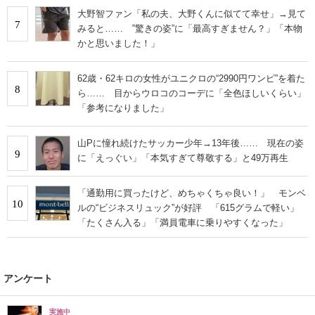
大野智ファン「私の夫、大野くんに似てて幸せ」→見て
7
みると…… ‟驚きの姿”に「最高すぎません？」「本物
かと思いました！」
62歳・62キロの女性がユニクロの“2990円ワンピ”を着た
8
ら…… 目からウロコのコーデに「全色ほしいくらい」
「参考になりました」
山Pに憧れ続けたサッカー少年→13年後…… 現在の姿
9
に「えっぐい」「本気すぎて尊敬する」と49万再生
「通勤用に買ったけど、めちゃくちゃ良い！」 モンベ
10
ルの“ビジネスリュック”が好評 「615グラムで軽い」
「たくさん入る」「満員電車に乗りやすくなった」
アンケート
実施中