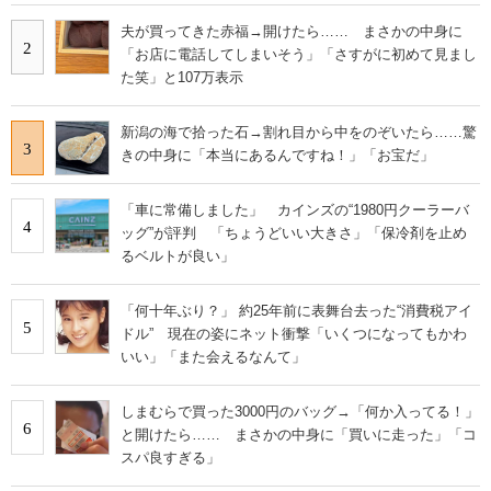
夫が買ってきた赤福→開けたら…… まさかの中身に
2
「お店に電話してしまいそう」「さすがに初めて見まし
た笑」と107万表示
新潟の海で拾った石→割れ目から中をのぞいたら……驚
3
きの中身に「本当にあるんですね！」「お宝だ」
「車に常備しました」 カインズの“1980円クーラーバ
4
ッグ”が評判 「ちょうどいい大きさ」「保冷剤を止め
るベルトが良い」
「何十年ぶり？」 約25年前に表舞台去った“消費税アイ
5
ドル” 現在の姿にネット衝撃「いくつになってもかわ
いい」「また会えるなんて」
しまむらで買った3000円のバッグ→「何か入ってる！」
6
と開けたら…… まさかの中身に「買いに走った」「コ
スパ良すぎる」