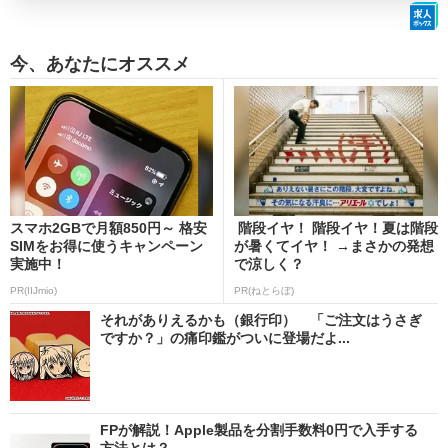
今、あなたにオススメ
スマホ2GBで月額850円～ 格安
階段イヤ！ 階段イヤ！夏は階段
SIMをお得に使うキャンペーン
が暑くてイヤ！ →まさかの発想
実施中！
で涼しく？
PR(IIJmio)
PR(ねとらぼ)
それがありえるかも（銀行印） 「ご注文はうさぎ
ですか？」の痛印鑑がついに登場だよ...
FPが解説！Apple製品を分割手数料0円で入手する
方法とは？