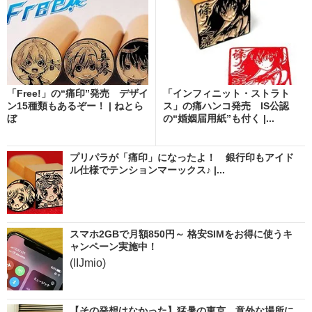
「Free!」の“痛印”発売 デザイ
「インフィニット・ストラト
ン15種類もあるぞー！ | ねとら
ス」の痛ハンコ発売 IS公認
ぼ
の“婚姻届用紙”も付く |...
プリパラが「痛印」になったよ！ 銀行印もアイド
ル仕様でテンションマーックス♪ |...
スマホ2GBで月額850円～ 格安SIMをお得に使うキ
ャンペーン実施中！
(IIJmio)
【その発想はなかった】猛暑の東京、意外な場所に