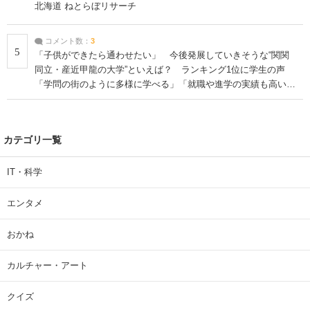
北海道 ねとらぼリサーチ
コメント数：
3
5
「子供ができたら通わせたい」 今後発展していきそうな“関関
同立・産近甲龍の大学”といえば？ ランキング1位に学生の声
「学問の街のように多様に学べる」「就職や進学の実績も高い」
| 大学 ねとらぼリサーチ
カテゴリ一覧
IT・科学
エンタメ
おかね
カルチャー・アート
クイズ