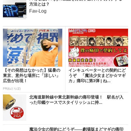
方法とは？
Fav-Log
【その発想はなかった】猛暑の
インキュベーターとの契約にど
東京、意外な場所に「涼しい」
うぞ 「魔法少女まどか☆マギ
広告が出現！
カ」痛印に第3弾 | ね...
PR(ねとらぼ)
北海道新幹線や東北新幹線の痛印登場！ 駅名が入
った印鑑ケースでスタイリッシュに持...
魔法少女の契約にどうぞ――劇場版まどマギの痛印