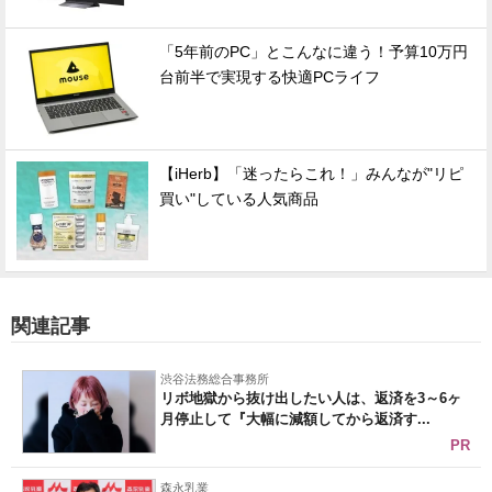
「5年前のPC」とこんなに違う！予算10万円
台前半で実現する快適PCライフ
【iHerb】「迷ったらこれ！」みんなが"リピ
買い"している人気商品
関連記事
渋谷法務総合事務所
リボ地獄から抜け出したい人は、返済を3～6ヶ
月停止して『大幅に減額してから返済す...
PR
森永乳業