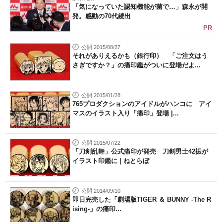
「気になっていた認知機能が菌で…」森永が開
発。感動の70代続出
PR
公開 2015/08/27
それがありえるかも（銀行印） 「ご注文はう
さぎですか？」の痛印鑑がついに登場だよ...
公開 2015/01/28
765プロダクションのアイドルがハンコに アイ
マスのイラスト入り「痛印」登場 |...
公開 2015/07/22
「刀剣乱舞」公式痛印が発売 刀剣男士42振が
イラスト印鑑に | ねとらぼ
公開 2014/09/10
即日完売した「劇場版TIGER ＆ BUNNY -The R
ising-」の痛印...