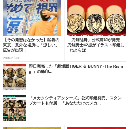
【その発想はなかった】猛暑の
「刀剣乱舞」公式痛印が発売
東京、意外な場所に「涼しい」
刀剣男士42振がイラスト印鑑に
広告が出現！
| ねとらぼ
PR(ねとらぼ)
即日完売した「劇場版TIGER ＆ BUNNY -The Risin
g-」の痛印...
「メカクシティアクターズ」公式印鑑発売、スタン
プカードも付属 「あなただけのメカ...