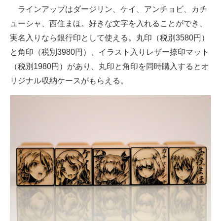
ラインアップはダージリン、ケイ、アンチョビ、カチ
企業向けIT製品の総合サイト
ューシャ、西住まほ。好きな文字を入れることができ、
IT製品の技術・比較・事例
実名入りなら銀行印として使える。丸印（税別3580円）
と角印（税別3980円）、イラスト入りレザー捺印マット
製造業のIT導入・活用を支援
（税別1980円）があり、丸印と角印を同時購入するとオ
モノづくり技術者専門サイト
リジナル収納ケースがもらえる。
エレクトロニクス専門サイト
電子設計の基本と応用
エネルギーの専門メディア
建設×テクノロジーの最前線
ちょっと気になるネットの話題