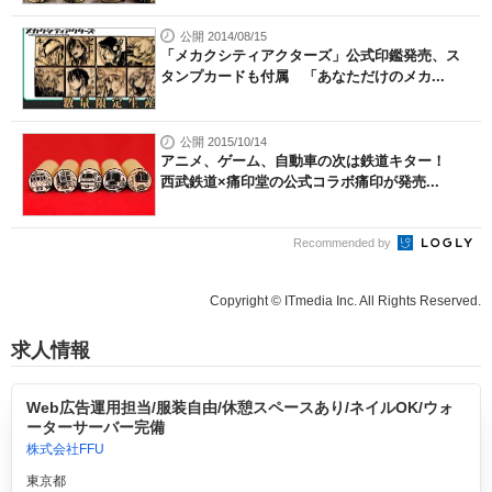
公開 2014/08/15
「メカクシティアクターズ」公式印鑑発売、ス
タンプカードも付属 「あなただけのメカ...
公開 2015/10/14
アニメ、ゲーム、自動車の次は鉄道キター！
西武鉄道×痛印堂の公式コラボ痛印が発売...
Recommended by
Copyright © ITmedia Inc. All Rights Reserved.
求人情報
Web広告運用担当/服装自由/休憩スペースあり/ネイルOK/ウォ
ーターサーバー完備
株式会社FFU
東京都