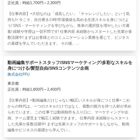
正社員：時給1,700円～2,300円
【仕事内容】<大切なのは「成長したい」「チャレンジしたい」という気
持ち!> 今こそ、自分磨きの時!市場価値を高める生涯スキルを身につけよ
う! SNS・マーケティングを学びながら、将来の選択肢を増やしたい方募
集! 経験や学歴は一切不問です! 仕事内容 未経験からスタートした先輩が多
数活躍中! まずはお客様とのコミュニケーション業務を通じて、ビジネス
の基礎を学んでいただきます。 その後、...
動画編集サポートスタッフ/SNSマーケティング/多彩なスキルを
身につける/髪型自由/SNSコンテンツ企画
株式会社FFU
東京都
正社員：時給1,800円～2,400円
【仕事内容】<動画編集だけじゃない!幅広いスキルが身につく仕事> これ
からの時代は、一つのスキルだけではなく、複数の能力を持つ人材が求め
られています。 この仕事では動画制作を入り口に、マーケティングや企
画、チーム運営まで幅広く経験できます。 仕事内容 未経験からスタート
した先輩が多数活躍中! まずは先輩スタッフのサポートをしながら、動画
編集やビジネスの基礎から学んでい...