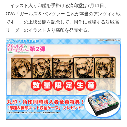
イラスト入り印鑑を手掛ける痛印堂は7月11日、
ITの今と未来を見通す
OVA「ガールズ＆パンツァー これが本当のアンツィオ戦
です！」の上映公開を記念して、同作に登場する対戦高
スマホと通信の最新トレンド
リーダーのイラスト入り痛印を発売する。
進化するPCとデバイスの未来
好きが集まる 比べて選べる
ビジネスと働き方のヒント
AI活用のいまが分かる
企業ITのトレンドを詳説
経営リーダーのコミュニティ
マーケ×ITの今がよく分かる
ITエンジニア向け専門サイト