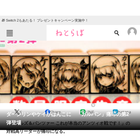
🎁 Switch 2もあたる！ プレゼントキャンペーン実施中！
ねとらぼメニュー
TOP
ニュース
エンタメ
クイズ
グルメ
地域
住まい
教育・育児
動物
リサーチ
2014/07/09 17:15（公開）
X
Share
LINE
hatena
会員記事
ダージリンやケイがはんこに 「ガルパン」痛印の第2
弾登場
「ガールズ＆パンツァー これが本当のアンツィオ戦です！」の
メディア
対戦高リーダーが痛印になる。
注目記事を集めた総合ページ