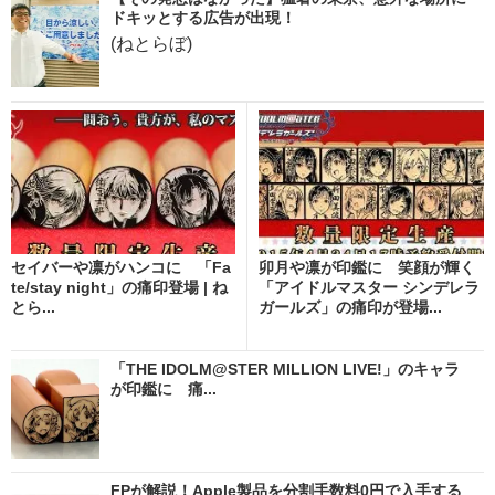
ドキッとする広告が出現！
(ねとらぼ)
セイバーや凛がハンコに 「Fa
卯月や凛が印鑑に 笑顔が輝く
te/stay night」の痛印登場 | ね
「アイドルマスター シンデレラ
とら...
ガールズ」の痛印が登場...
「THE IDOLM@STER MILLION LIVE!」のキャラ
が印鑑に 痛...
FPが解説！Apple製品を分割手数料0円で入手する