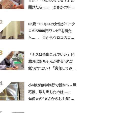
ッグ→「何か入ってる！」と
開けたら…… まさかの中身
に「買いに走った」「コスパ
2
良すぎる」
62歳・62キロの女性がユニク
ロの“2990円ワンピ”を着た
ら…… 目からウロコのコー
デに「全色ほしいくらい」
3
「参考になりました」
「ナスは全部これでいい」94
歳おばあちゃんが作る“夕ご
飯”がすごい！「真似してみま
す」「憧れます」
4
小6娘が修学旅行で栃木へ→帰
宅後、取り出したのは……
母仰天の“まさかのお土産”に
「仕掛けが凄すぎる!!」「娘
から賄賂がw」