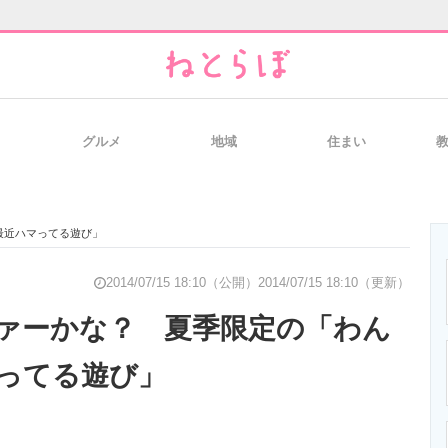
グルメ
地域
住まい
と未来を見通す
スマホと通信の最新トレンド
進化するPCとデ
最近ハマってる遊び」
のいまが分かる
企業ITのトレンドを詳説
経営リーダーの
2014/07/15 18:10（公開）
2014/07/15 18:10（更新）
ァーかな？ 夏季限定の「わん
ってる遊び」
T製品の総合サイト
IT製品の技術・比較・事例
製造業のIT導入