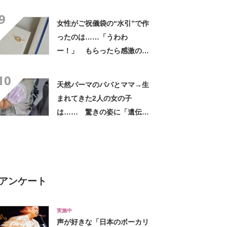
「すてきなアイデア！」「目
9
からウロコの発想」【海外】
女性がご祝儀袋の“水引”で作
ったのは……「うわわ
ー！」 もらったら感激のデ
ザインに「こんなかわいい水
10
引見たのは初めて」
天然パーマのパパとママ→生
まれてきた2人の女の子
は…… 驚きの姿に「遺伝っ
て不思議ですね」
アンケート
実施中
声が好きな「日本のボーカリ