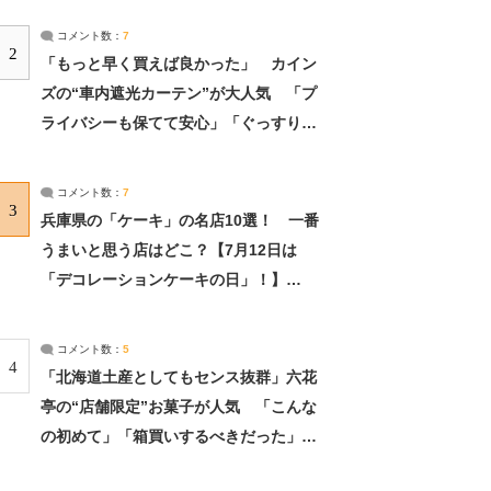
コメント数：
7
2
「もっと早く買えば良かった」 カイン
ズの“車内遮光カーテン”が大人気 「プ
ライバシーも保てて安心」「ぐっすり眠
れました」（2/2） | ライフ ねとらぼリ
サーチ：2ページ目
コメント数：
7
3
兵庫県の「ケーキ」の名店10選！ 一番
うまいと思う店はどこ？【7月12日は
「デコレーションケーキの日」！】
（2/4） | 兵庫県 ねとらぼリサーチ：2ペ
ージ目
コメント数：
5
4
「北海道土産としてもセンス抜群」六花
亭の“店舗限定”お菓子が人気 「こんな
の初めて」「箱買いするべきだった」
（1/2） | 北海道 ねとらぼリサーチ