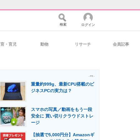
検索
ログイン
教育・育児
動物
リサーチ
会員記事
バイスの未来
好きが集まる 比べて選べる
- PR -
重量約999g、最新CPU搭載のビ
コミュニティ
マーケ×ITの今がよく分かる
ジネスPCの実力は？
スマホの写真／動画をもう一段
・活用を支援
安全に 買い切りクラウドストレ
ージ
【抽選で5,000円分】Amazonギ