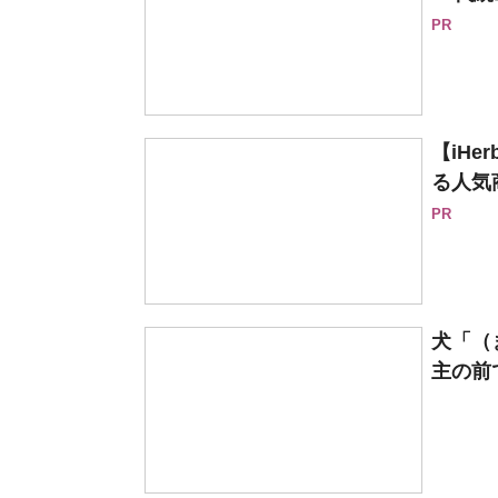
PR
【iH
る人気
PR
犬「（
主の前