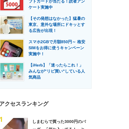
フトカードが当たる！読者アン
門メディア
建設×テクノロジーの最前線
ケート実施中
【その発想はなかった】猛暑の
東京、意外な場所にドキッとす
る広告が出現！
スマホ2GBで月額850円～ 格安
SIMをお得に使うキャンペーン
実施中！
【iHerb】「迷ったらこれ！」
みんなが"リピ買い"している人
気商品
アクセスランキング
1
しまむらで買った3000円のバ