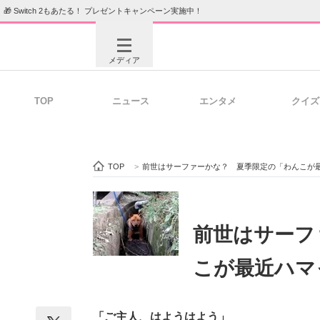
🎁 Switch 2もあたる！ プレゼントキャンペーン実施中！
メディア
TOP
ニュース
エンタメ
クイズ
注目記事を集めた総合ページ
ITの今
TOP
>
前世はサーファーかな？ 夏季限定の「わんこが
ビジネスと働き方のヒント
AI活用
前世はサーフ
こが最近ハマ
ITエンジニア向け専門サイト
企業向けI
「ご主人、はようはよう」