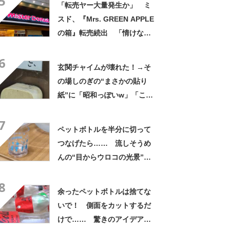
5
「転売ヤー大量発生か」 ミ
スド、『Mrs. GREEN APPLE
の箱』転売続出 「情けない
と思わないのかな」「呆れる
6
わ」 2500円での出品も
玄関チャイムが壊れた！→そ
の場しのぎの“まさかの貼り
紙”に「昭和っぽいw」「こん
なん貼ったら連呼やで」
7
ペットボトルを半分に切って
つなげたら…… 流しそうめ
んの“目からウロコの光景”に
「えっ!? 天才すぎて」「夏
8
休みに絶対やる」
余ったペットボトルは捨てな
いで！ 側面をカットするだ
けで…… 驚きのアイデアに