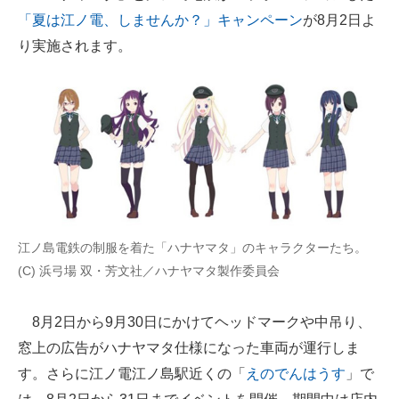
「夏は江ノ電、しませんか？」キャンペーン
が8月2日よ
ITの今と未来を見通す
り実施されます。
スマホと通信の最新トレンド
進化するPCとデバイスの未来
好きが集まる 比べて選べる
ビジネスと働き方のヒント
AI活用のいまが分かる
江ノ島電鉄の制服を着た「ハナヤマタ」のキャラクターたち。
企業ITのトレンドを詳説
(C) 浜弓場 双・芳文社／ハナヤマタ製作委員会
経営リーダーのコミュニティ
8月2日から9月30日にかけてヘッドマークや中吊り、
マーケ×ITの今がよく分かる
窓上の広告がハナヤマタ仕様になった車両が運行しま
す。さらに江ノ電江ノ島駅近くの「
えのでんはうす
」で
ITエンジニア向け専門サイト