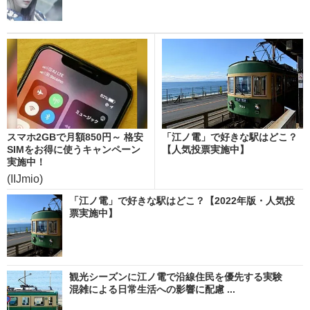
スマホ2GBで月額850円～ 格安
「江ノ電」で好きな駅はどこ？
SIMをお得に使うキャンペーン
【人気投票実施中】
実施中！
(IIJmio)
「江ノ電」で好きな駅はどこ？【2022年版・人気投
票実施中】
観光シーズンに江ノ電で沿線住民を優先する実験
混雑による日常生活への影響に配慮 ...