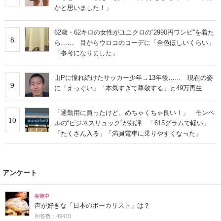
かと思いました！」
62歳・62キロの女性がユニクロの“2990円ワンピ”を着た
8
ら…… 目からウロコのコーデに「全色ほしいくらい」
「参考になりました」
山Pに憧れ続けたサッカー少年→13年後…… 現在の姿
9
に「えっぐい」「本気すぎて尊敬する」と49万再生
「通勤用に買ったけど、めちゃくちゃ良い！」 モンベ
10
ルの“ビジネスリュック”が好評 「615グラムで軽い」
「たくさん入る」「満員電車に乗りやすくなった」
アンケート
実施中
声が好きな「日本のボーカリスト」は？
回答数：49410