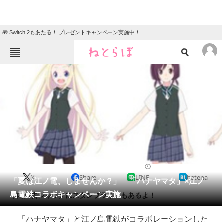
🎁 Switch 2もあたる！ プレゼントキャンペーン実施中！
ねとらぼメニュー
TOP
ニュース
エンタメ
クイズ
グルメ
地域
住まい
教育・育児
動物
リサーチ
2014/07/31 12:05（公開）
X
Share
LINE
hatena
会員記事
「夏は江ノ電、しませんか？」 「ハナヤマタ」×江ノ
島電鉄コラボキャンペーン実施
車内広告ジャックにスタンプラリーもあるよ！
メディア
「ハナヤマタ」と江ノ島電鉄がコラボレーションした
注目記事を集めた総合ページ