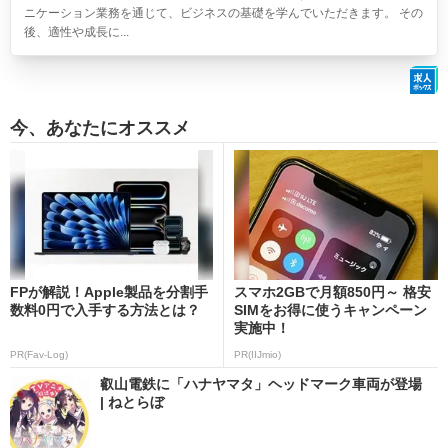
ニケーション業務を通じて、ビジネスの基礎を学んでいただきます。 その
後、適性や成長に...
今、あなたにオススメ
FPが解説！Apple製品を分割手
スマホ2GBで月額850円～ 格安
数料0円で入手する方法とは？
SIMをお得に使うキャンペーン
実施中！
PR(Fav-Log)
PR(IIJmio)
叡山電鉄に「ハナヤマタ」ヘッドマーク車両が登場
| ねとらぼ