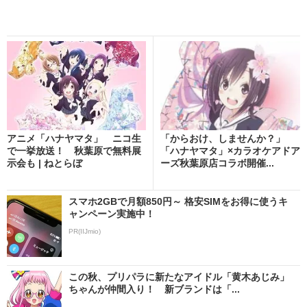
アニメ「ハナヤマタ」 ニコ生
「からおけ、しませんか？」
で一挙放送！ 秋葉原で無料展
「ハナヤマタ」×カラオケアドア
示会も | ねとらぼ
ーズ秋葉原店コラボ開催...
スマホ2GBで月額850円～ 格安SIMをお得に使うキ
ャンペーン実施中！
PR(IIJmio)
この秋、プリパラに新たなアイドル「黄木あじみ」
ちゃんが仲間入り！ 新ブランドは「...