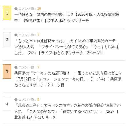
コメント数：
20
1
一番好きな「韓国の男性俳優」は？【2026年版・人気投票実施
中】（投票結果） | 芸能人 ねとらぼリサーチ
コメント数：
7
2
「もっと早く買えば良かった」 カインズの“車内遮光カーテ
ン”が大人気 「プライバシーも保てて安心」「ぐっすり眠れま
した」（2/2） | ライフ ねとらぼリサーチ：2ページ目
コメント数：
7
3
兵庫県の「ケーキ」の名店10選！ 一番うまいと思う店はどこ？
【7月12日は「デコレーションケーキの日」！】（2/4） | 兵庫県
ねとらぼリサーチ：2ページ目
コメント数：
5
4
「北海道土産としてもセンス抜群」六花亭の“店舗限定”お菓子が
人気 「こんなの初めて」「箱買いするべきだった」（1/2） |
北海道 ねとらぼリサーチ