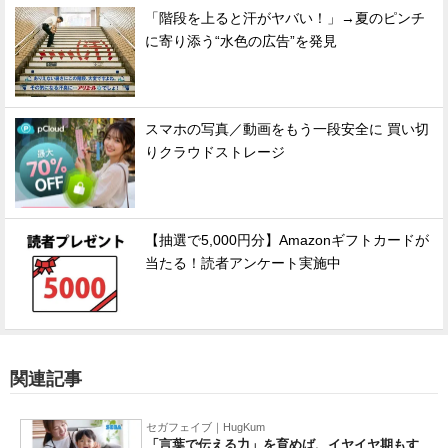
「階段を上ると汗がヤバい！」→夏のピンチ
に寄り添う“水色の広告”を発見
スマホの写真／動画をもう一段安全に 買い切
りクラウドストレージ
【抽選で5,000円分】Amazonギフトカードが
当たる！読者アンケート実施中
関連記事
セガフェイブ｜HugKum
「言葉で伝える力」を育めば、イヤイヤ期もす