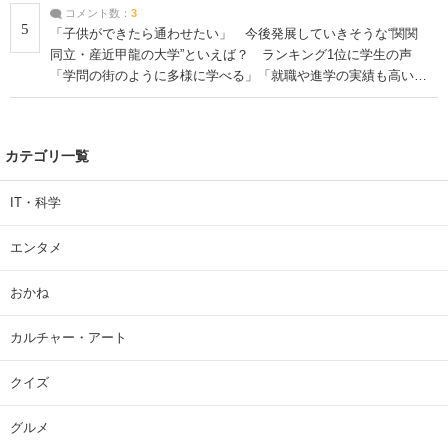
コメント数：
3
5
「子供ができたら通わせたい」 今後発展していきそうな“関関
同立・産近甲龍の大学”といえば？ ランキング1位に学生の声
「学問の街のように多様に学べる」「就職や進学の実績も高い」
| 大学 ねとらぼリサーチ
カテゴリ一覧
IT・科学
エンタメ
おかね
カルチャー・アート
クイズ
グルメ