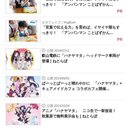
っきり！ 「アンパンマン ことばずかん...
PR
セガフェイブ｜HugKum
「言葉で伝える力」を育めば、イヤイヤ期もす
っきり！ 「アンパンマン ことばずかん...
PR
公開 2014/07/11
叡山電鉄に「ハナヤマタ」ヘッドマーク車両が
登場 | ねとらぼ
公開 2014/09/01
ぱーっとぱーっと晴れやかに 「ハナヤマタ」×
キュアメイドカフェ コラボカフェ開催...
公開 2014/10/24
アニメ「ハナヤマタ」 ニコ生で一挙放送！
秋葉原で無料展示会も | ねとらぼ