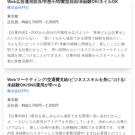
Web広告運用担当/学歴不問/髪型自由/未経験OK/ネイルOK
株式会社FFU
東京都
正社員：時給1,700円～2,300円
【仕事内容】<20代から自分の可能性を広げよう!> 「将来どんな仕事をし
たいかわからない」 「若いうちから成長できる環境で経験を積みたい」
そんな方にぴったりの環境です! 年齢や経験に関係なく、新しいことに挑
戦できる社風だからこそ、 早い段階からビジネススキルやマーケティング
知識を身につけることができます。 仕事内容 未経験からスタートした先
輩が多数活躍中! ...
Webマーケティング/交通費支給/ビジネススキルを身につける/
未経験OK/SNS運用が学べる
株式会社FFU
東京都
正社員：時給1,700円～2,300円
【仕事内容】<変化を楽しみながら成長できる環境!> 若い会社だからこ
そ、一人ひとりの意見やアイデアを大切にしています。 決められた仕事だ
けではなく、 新しい企画や改善にも積極的に挑戦できる環境です。 仕事
内容 未経験からスタートした先輩が多数活躍中! まずはお客様とのコミュ