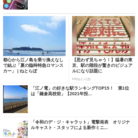
都心から江ノ島を乗り換えなし
【思わず見ちゃう！】猛暑の東
で結ぶ「夏の臨時特急ロマンス
京、駅の階段が驚きのビジュア
カー」 | ねとらぼ
ルになり話題に
PR(ねとらぼ)
「江ノ電」の好きな駅ランキングTOP15！ 第1位
は「鎌倉高校前」【2021年投...
「令和のデ・ジ・キャラット」電撃発表 オリジナ
ルキャスト・スタッフによる新作ミニ...