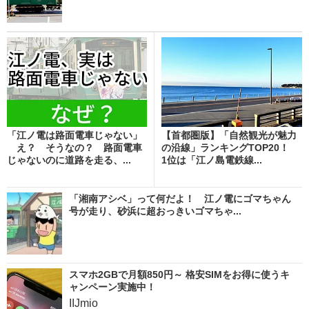
「江ノ電は路面電車じゃない」
【首都圏版】「自然観光が魅力
え？ そうなの？ 路面電車
の沿線」ランキングTOP20！
じゃないのに道路を走る、...
1位は「江ノ島電鉄線...
「湘南アシベ」って何だよ！ 江ノ電にゴマちゃん
号が走り、砂浜に超おっきいゴマちゃ...
スマホ2GBで月額850円～ 格安SIMをお得に使うキ
ャンペーン実施中！
IIJmio