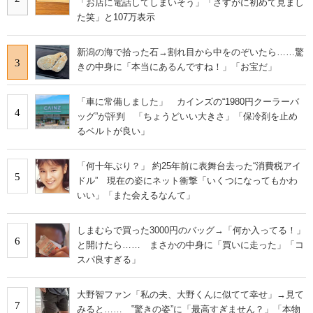
「お店に電話してしまいそう」「さすがに初めて見まし
た笑」と107万表示
新潟の海で拾った石→割れ目から中をのぞいたら……驚
3
きの中身に「本当にあるんですね！」「お宝だ」
「車に常備しました」 カインズの“1980円クーラーバ
4
ッグ”が評判 「ちょうどいい大きさ」「保冷剤を止め
るベルトが良い」
「何十年ぶり？」 約25年前に表舞台去った“消費税アイ
5
ドル” 現在の姿にネット衝撃「いくつになってもかわ
いい」「また会えるなんて」
しまむらで買った3000円のバッグ→「何か入ってる！」
6
と開けたら…… まさかの中身に「買いに走った」「コ
スパ良すぎる」
大野智ファン「私の夫、大野くんに似てて幸せ」→見て
7
みると…… ‟驚きの姿”に「最高すぎません？」「本物