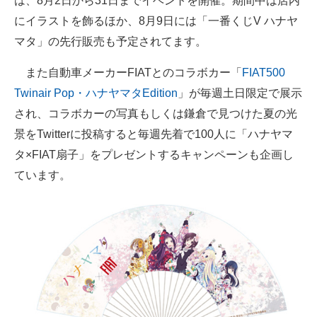
は、8月2日から31日までイベントを開催。期間中は店内
企業向けIT製品の総合サイト
にイラストを飾るほか、8月9日には「一番くじV ハナヤ
マタ」の先行販売も予定されてます。
IT製品の技術・比較・事例
また自動車メーカーFIATとのコラボカー「
FIAT500
製造業のIT導入・活用を支援
Twinair Pop・ハナヤマタEdition
」が毎週土日限定で展示
モノづくり技術者専門サイト
され、コラボカーの写真もしくは鎌倉で見つけた夏の光
景をTwitterに投稿すると毎週先着で100人に「ハナヤマ
エレクトロニクス専門サイト
タ×FIAT扇子」をプレゼントするキャンペーンも企画し
電子設計の基本と応用
ています。
エネルギーの専門メディア
建設×テクノロジーの最前線
ちょっと気になるネットの話題