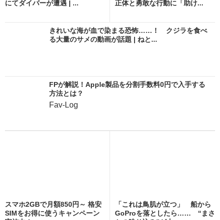
にてダイバーが遭遇 | ...
正体と勇敢な行動に「助け...
きれいな海が血で染まる恐怖……！ クジラを食べ
る大量のサメの動画が話題 | ねと...
FPが解説！Apple製品を分割手数料0円で入手する
方法とは？
Fav-Log
スマホ2GBで月額850円～ 格安
「これは鳥肌が立つ」 船から
SIMをお得に使うキャンペーン
GoProを落としたら…… “まさ