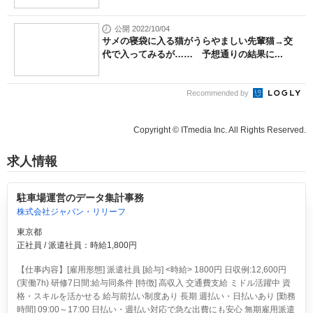
公開 2022/10/04
サメの寝袋に入る猫がうらやましい先輩猫→交
代で入ってみるが…… 予想通りの結果に...
Recommended by
Copyright © ITmedia Inc. All Rights Reserved.
求人情報
駐車場運営のデータ集計事務
株式会社ジャパン・リリーフ
東京都
正社員 / 派遣社員：時給1,800円
【仕事内容】[雇用形態] 派遣社員 [給与] <時給> 1800円 日収例:12,600円
(実働7h) 研修7日間:給与同条件 [特徴] 高収入 交通費支給 ミドル活躍中 資
格・スキルを活かせる 給与前払い制度あり 長期 週払い・日払いあり [勤務
時間] 09:00～17:00 日払い・週払い対応で急な出費にも安心 無期雇用派遣