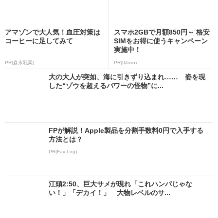
アマゾンで大人気！血圧対策は
スマホ2GBで月額850円～ 格安
コーヒーに足してみて
SIMをお得に使うキャンペーン
実施中！
PR(森永乳業)
PR(IIJmio)
大の大人が突如、海に引きずり込まれ…… 姿を現
した“ゾウを超えるパワーの怪物”に...
FPが解説！Apple製品を分割手数料0円で入手する
方法とは？
PR(Fav-Log)
江頭2:50、巨大サメが現れ「これハンパじゃな
い！」「デカイ！」 大物レベルのサ...