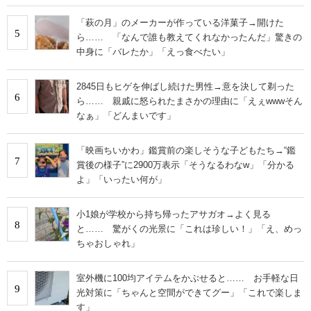
「萩の月」のメーカーが作っている洋菓子→開けた
5
ら…… 「なんで誰も教えてくれなかったんだ」驚きの
中身に「バレたか」「えっ食べたい」
2845日もヒゲを伸ばし続けた男性→意を決して剃った
6
ら…… 親戚に怒られたまさかの理由に「えぇwwwそん
なぁ」「どんまいです」
「映画ちいかわ」鑑賞前の楽しそうな子どもたち→“鑑
7
賞後の様子”に2900万表示「そうなるわなw」「分かる
よ」「いったい何が」
小1娘が学校から持ち帰ったアサガオ→よく見る
8
と…… 驚がくの光景に「これは珍しい！」「え、めっ
ちゃおしゃれ」
室外機に100均アイテムをかぶせると…… お手軽な日
9
光対策に「ちゃんと空間ができてグー」「これで楽しま
す」