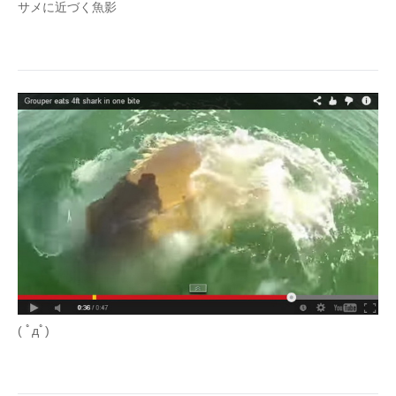
サメに近づく魚影
( ﾟдﾟ)