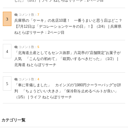
した」（2/2） | ライフ ねとらぼリサーチ：2ページ目
コメント数：
7
3
兵庫県の「ケーキ」の名店10選！ 一番うまいと思う店はどこ？
【7月12日は「デコレーションケーキの日」！】（2/4） | 兵庫県
ねとらぼリサーチ：2ページ目
コメント数：
5
4
「北海道土産としてもセンス抜群」六花亭の“店舗限定”お菓子が
人気 「こんなの初めて」「箱買いするべきだった」（1/2） |
北海道 ねとらぼリサーチ
コメント数：
4
5
「車に常備しました」 カインズの“1980円クーラーバッグ”が評
判 「ちょうどいい大きさ」「保冷剤を止めるベルトが良い」
（1/5） | ライフ ねとらぼリサーチ
カテゴリ一覧