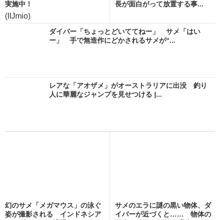
実施中！
長が面白がって放置する事...
(IIJmio)
ダイバー「ちょっとどいててねー」 サメ「はい
ー」 手で無造作にどかされるサメが“...
レアな「アオザメ」がオーストラリアに出没 釣り
人に華麗なジャンプを見せつける |...
幻のサメ「メガマウス」の泳ぐ
サメのエラに謎の黒い物体、ダ
姿が撮影される インドネシア
イバーが近づくと…… 物体の