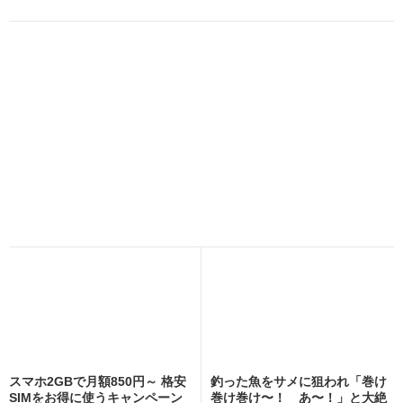
スマホ2GBで月額850円～ 格安
釣った魚をサメに狙われ「巻け
SIMをお得に使うキャンペーン
巻け巻け〜！ あ〜！」と大絶