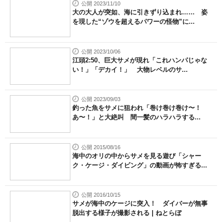
公開 2023/11/10
大の大人が突如、海に引きずり込まれ…… 姿
を現した“ゾウを超えるパワーの怪物”に...
公開 2023/10/06
江頭2:50、巨大サメが現れ「これハンパじゃな
い！」「デカイ！」 大物レベルのサ...
公開 2023/09/03
釣った魚をサメに狙われ「巻け巻け巻け〜！
あ〜！」と大絶叫 間一髪のハラハラする...
公開 2015/08/16
海中のオリの中からサメを見る遊び「シャー
ク・ケージ・ダイビング」の動画が怖すぎる...
公開 2016/10/15
サメが海中のケージに突入！ ダイバーが無事
脱出する様子が撮影される | ねとらぼ