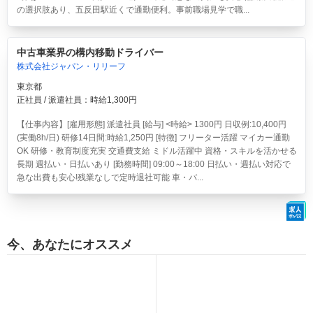
の選択肢あり、五反田駅近くで通勤便利。事前職場見学で職...
中古車業界の構内移動ドライバー
株式会社ジャパン・リリーフ
東京都
正社員 / 派遣社員：時給1,300円
【仕事内容】[雇用形態] 派遣社員 [給与] <時給> 1300円 日収例:10,400円
(実働8h/日) 研修14日間:時給1,250円 [特徴] フリーター活躍 マイカー通勤
OK 研修・教育制度充実 交通費支給 ミドル活躍中 資格・スキルを活かせる
長期 週払い・日払いあり [勤務時間] 09:00～18:00 日払い・週払い対応で
急な出費も安心!残業なしで定時退社可能 車・バ...
今、あなたにオススメ