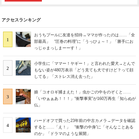
アクセスランキング
おうちプールに友達を招待→ママが作ったのは……「全
1
部最高」 “圧巻の料理”に「うっひょ～！」「勝手にお
っじゃまっしまーーす！」
小学生に「ママー！ヤギー！」と言われた愛犬→とんで
2
もない姿が480万表示「どう見ても犬ですけど？って顔
してる」「ストレス消え去った」
娘「コオロギ捕まえた！」虫かごの中をのぞくと……
3
「いやぁぁあ！！！」“衝撃事実”が160万再生「知らぬが
仏」
ハードオフで買った23年前の中古カメラ→データを確認
4
すると……「え！」 “衝撃の中身”に「そんなことある
のか」「ドラマのような展開」