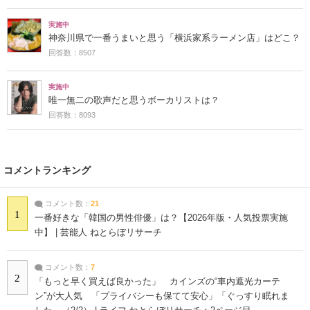
実施中
神奈川県で一番うまいと思う「横浜家系ラーメン店」はどこ？
回答数：8507
実施中
唯一無二の歌声だと思うボーカリストは？
回答数：8093
コメントランキング
コメント数：
21
1
一番好きな「韓国の男性俳優」は？【2026年版・人気投票実施
中】 | 芸能人 ねとらぼリサーチ
コメント数：
7
2
「もっと早く買えば良かった」 カインズの“車内遮光カーテ
ン”が大人気 「プライバシーも保てて安心」「ぐっすり眠れま