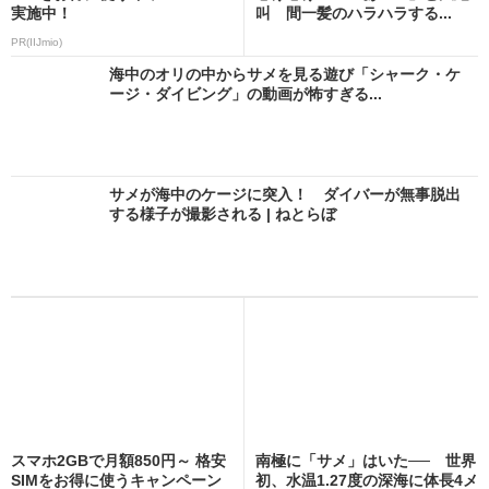
実施中！
叫 間一髪のハラハラする...
PR(IIJmio)
海中のオリの中からサメを見る遊び「シャーク・ケ
ージ・ダイビング」の動画が怖すぎる...
サメが海中のケージに突入！ ダイバーが無事脱出
する様子が撮影される | ねとらぼ
スマホ2GBで月額850円～ 格安
南極に「サメ」はいた── 世界
SIMをお得に使うキャンペーン
初、水温1.27度の深海に体長4メ