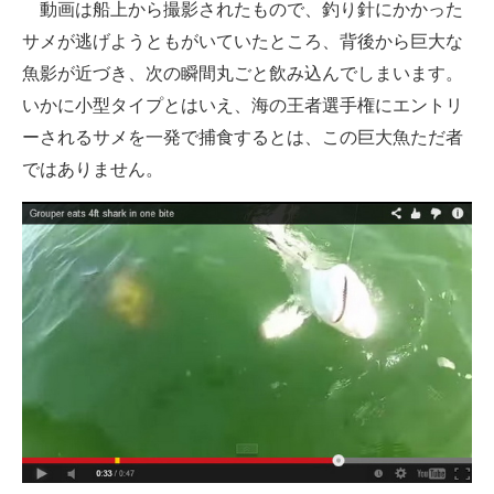
動画は船上から撮影されたもので、釣り針にかかった
企業向けIT製品の総合サイト
サメが逃げようともがいていたところ、背後から巨大な
魚影が近づき、次の瞬間丸ごと飲み込んでしまいます。
IT製品の技術・比較・事例
いかに小型タイプとはいえ、海の王者選手権にエントリ
製造業のIT導入・活用を支援
ーされるサメを一発で捕食するとは、この巨大魚ただ者
ではありません。
モノづくり技術者専門サイト
エレクトロニクス専門サイト
電子設計の基本と応用
エネルギーの専門メディア
建設×テクノロジーの最前線
ちょっと気になるネットの話題