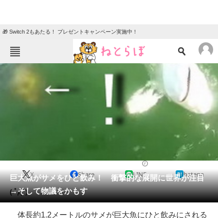
🎁 Switch 2もあたる！ プレゼントキャンペーン実施中！
ねとらぼメニュー
TOP
ニュース
エンタメ
クイズ
グルメ
地域
住まい
教育・育児
動物
リサーチ
2014/08/25 20:01（公開）
X
Share
LINE
hatena
会員記事
巨大魚がサメをひと飲み！ 衝撃的な展開に世界が注目
→そして物議をかもす
( ﾟдﾟ)
メディア
体長約1.2メートルのサメが巨大魚にひと飲みにされる
注目記事を集めた総合ページ