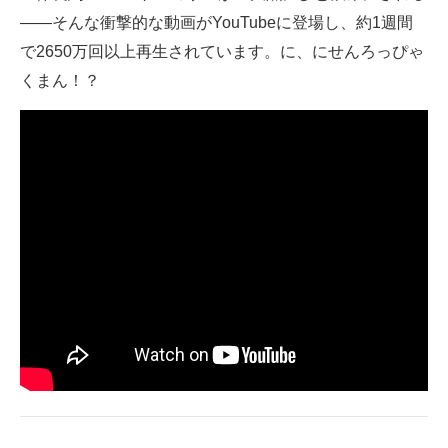
――そんな衝撃的な動画がYouTubeに登場し、約1週間
ITの今と未来を見通す
で2650万回以上再生されています。に、にせんろっぴゃ
くまん！？
スマホと通信の最新トレンド
進化するPCとデバイスの未来
好きが集まる 比べて選べる
ビジネスと働き方のヒント
AI活用のいまが分かる
企業ITのトレンドを詳説
経営リーダーのコミュニティ
マーケ×ITの今がよく分かる
ITエンジニア向け専門サイト