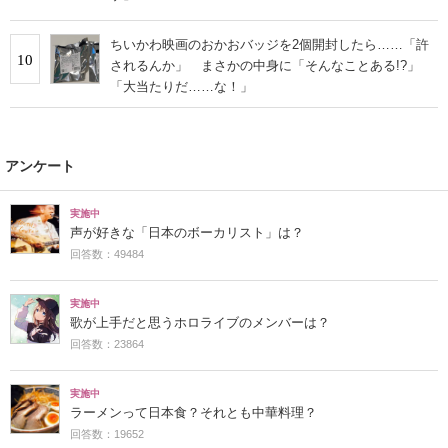
ちいかわ映画のおかおバッジを2個開封したら……「許
10
されるんか」 まさかの中身に「そんなことある!?」
「大当たりだ……な！」
アンケート
実施中
声が好きな「日本のボーカリスト」は？
回答数：49484
実施中
歌が上手だと思うホロライブのメンバーは？
回答数：23864
実施中
ラーメンって日本食？それとも中華料理？
回答数：19652