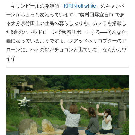
キリンビールの発泡酒「
KIRIN off white
」のキャンペ
ITの今と未来を見通す
ーンがちょっと変わっています。“農村回帰宣言市”であ
る大分県竹田市の住民の暮らしぶりを、カメラを搭載し
スマホと通信の最新トレンド
た6台のハト型ドローンで密着リポートする──そんな企
進化するPCとデバイスの未来
画になっているようですよ。クアッドヘリコプターのド
ローンに、ハトの顔がチョコンと出ていて、なんかカワ
好きが集まる 比べて選べる
イイ！
ビジネスと働き方のヒント
AI活用のいまが分かる
企業ITのトレンドを詳説
経営リーダーのコミュニティ
マーケ×ITの今がよく分かる
ITエンジニア向け専門サイト