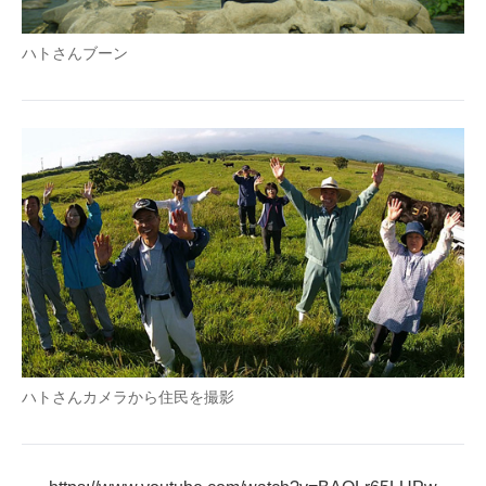
企業向けIT製品の総合サイト
ハトさんブーン
IT製品の技術・比較・事例
製造業のIT導入・活用を支援
モノづくり技術者専門サイト
エレクトロニクス専門サイト
電子設計の基本と応用
エネルギーの専門メディア
建設×テクノロジーの最前線
ハトさんカメラから住民を撮影
ちょっと気になるネットの話題