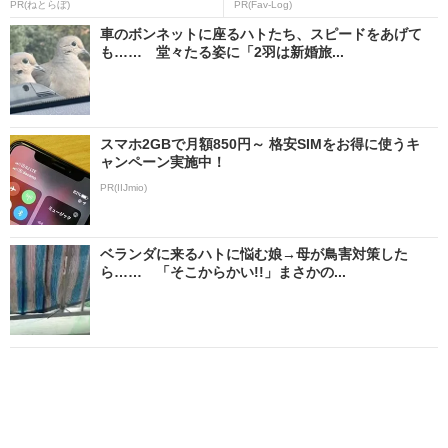
PR(ねとらぼ)
PR(Fav-Log)
車のボンネットに座るハトたち、スピードをあげて
も…… 堂々たる姿に「2羽は新婚旅...
スマホ2GBで月額850円～ 格安SIMをお得に使うキ
ャンペーン実施中！
PR(IIJmio)
ベランダに来るハトに悩む娘→母が鳥害対策した
ら…… 「そこからかい!!」まさかの...