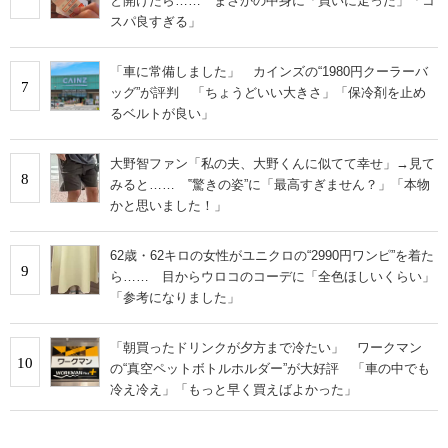
と開けたら…… まさかの中身に「買いに走った」「コ
スパ良すぎる」
「車に常備しました」 カインズの“1980円クーラーバ
7
ッグ”が評判 「ちょうどいい大きさ」「保冷剤を止め
るベルトが良い」
大野智ファン「私の夫、大野くんに似てて幸せ」→見て
8
みると…… ‟驚きの姿”に「最高すぎません？」「本物
かと思いました！」
62歳・62キロの女性がユニクロの“2990円ワンピ”を着た
9
ら…… 目からウロコのコーデに「全色ほしいくらい」
「参考になりました」
「朝買ったドリンクが夕方まで冷たい」 ワークマン
10
の“真空ペットボトルホルダー”が大好評 「車の中でも
冷え冷え」「もっと早く買えばよかった」