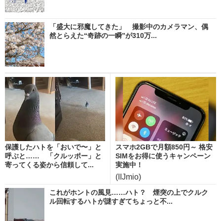
「盛大に邪魔してきた」 撮影中のカメラマン、偶
然とらえた“奇跡の一瞬”が310万...
保護したハトを「おいで〜」と
スマホ2GBで月額850円～ 格安
呼ぶと…… 「クルッポー」と
SIMをお得に使うキャンペーン
寄ってくる姿から信頼して...
実施中！
(IIJmio)
これがホントの風見……ハト？ 煙突の上でクルク
ル回転するハトが謎すぎてちょっと不...