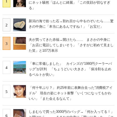
1
にネット騒然「ほんとに綺麗」「この笑顔が切なすぎ
る」
新潟の海で拾った石→割れ目から中をのぞいたら……驚
2
きの中身に「本当にあるんですね！」「お宝だ」
夫が買ってきた赤福→開けたら…… まさかの中身に
3
「お店に電話してしまいそう」「さすがに初めて見まし
た笑」と107万表示
「車に常備しました」 カインズの“1980円クーラーバ
4
ッグ”が評判 「ちょうどいい大きさ」「保冷剤を止め
るベルトが良い」
「何十年ぶり？」 約25年前に表舞台去った“消費税アイ
5
ドル” 現在の姿にネット衝撃「いくつになってもかわ
いい」「また会えるなんて」
しまむらで買った3000円のバッグ→「何か入ってる！」
6