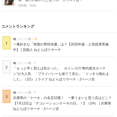
回答数：8069
コメントランキング
コメント数：
21
1
一番好きな「韓国の男性俳優」は？【2026年版・人気投票実施
中】 | 芸能人 ねとらぼリサーチ
コメント数：
7
2
「もっと早く買えば良かった」 カインズの“車内遮光カーテ
ン”が大人気 「プライバシーも保てて安心」「ぐっすり眠れま
した」（2/2） | ライフ ねとらぼリサーチ：2ページ目
コメント数：
7
3
兵庫県の「ケーキ」の名店10選！ 一番うまいと思う店はどこ？
【7月12日は「デコレーションケーキの日」！】（2/4） | 兵庫県
ねとらぼリサーチ：2ページ目