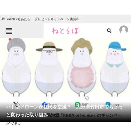
🎁 Switch 2もあたる！ プレゼントキャンペーン実施中！
ねとらぼメニュー
TOP
ニュース
エンタメ
クイズ
グルメ
地域
住まい
教育・育児
動物
リサーチ
2014/09/25 14:11（公開）
X
Share
LINE
hatena
会員記事
ハト型ドローンが住民を空撮？ 大分県竹田市でちょっ
と変わった取り組み
キリンビールの新しい発泡酒「KIRIN off white」のキャンペー
メディア
ンです。
注目記事を集めた総合ページ