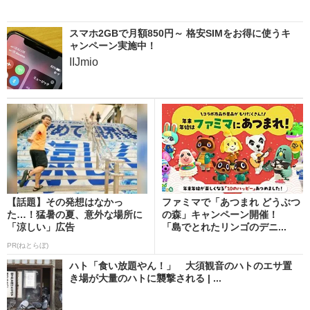
スマホ2GBで月額850円～ 格安SIMをお得に使うキ
ャンペーン実施中！
IIJmio
【話題】その発想はなかっ
ファミマで「あつまれ どうぶつ
た…！猛暑の夏、意外な場所に
の森」キャンペーン開催！
「涼しい」広告
「島でとれたリンゴのデニ...
PR(ねとらぼ)
ハト「食い放題やん！」 大須観音のハトのエサ置
き場が大量のハトに襲撃される | ...