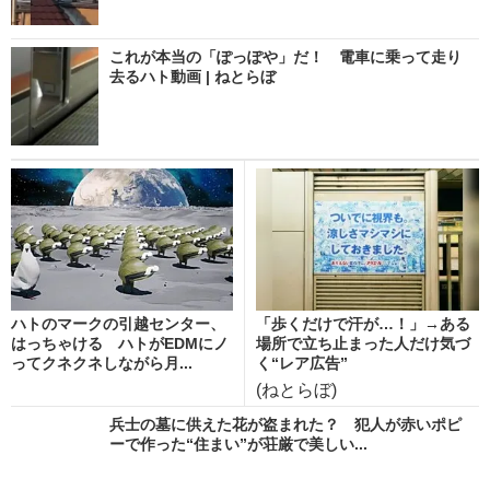
これが本当の「ぽっぽや」だ！ 電車に乗って走り
去るハト動画 | ねとらぼ
ハトのマークの引越センター、
「歩くだけで汗が…！」→ある
はっちゃける ハトがEDMにノ
場所で立ち止まった人だけ気づ
ってクネクネしながら月...
く“レア広告”
(ねとらぼ)
兵士の墓に供えた花が盗まれた？ 犯人が赤いポピ
ーで作った“住まい”が荘厳で美しい...