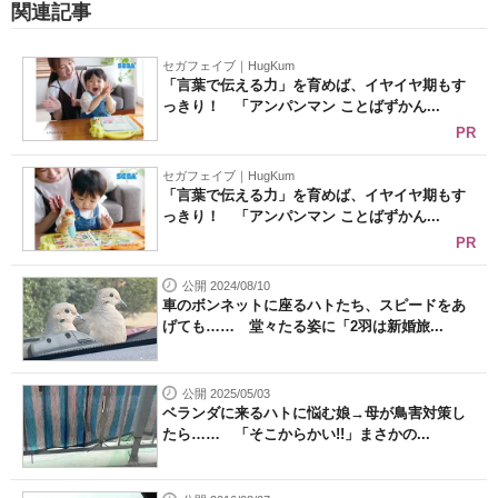
関連記事
セガフェイブ｜HugKum
「言葉で伝える力」を育めば、イヤイヤ期もす
っきり！ 「アンパンマン ことばずかん...
PR
セガフェイブ｜HugKum
「言葉で伝える力」を育めば、イヤイヤ期もす
っきり！ 「アンパンマン ことばずかん...
PR
公開 2024/08/10
車のボンネットに座るハトたち、スピードをあ
げても…… 堂々たる姿に「2羽は新婚旅...
公開 2025/05/03
ベランダに来るハトに悩む娘→母が鳥害対策し
たら…… 「そこからかい!!」まさかの...