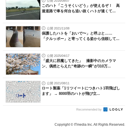
公開 2016/08/07
このハト「こうそくいどう」が使えるぞ！ 高
速道路で車を何台も追い抜くハトが速くて...
公開 2021/11/08
保護したハトを「おいで〜」と呼ぶと……
「クルッポー」と寄ってくる姿から信頼して...
公開 2025/04/17
「盛大に邪魔してきた」 撮影中のカメラマ
ン、偶然とらえた“奇跡の一瞬”が310万...
公開 2021/08/11
ロート製薬「1リツイートにつきハト1羽飛ばし
ます」 → 8000羽のハトが飛び立...
Recommended by
Copyright © ITmedia Inc. All Rights Reserved.