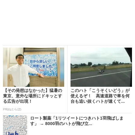
【その発想はなかった】猛暑の
このハト「こうそくいどう」が
東京、意外な場所にドキッとす
使えるぞ！ 高速道路で車を何
る広告が出現！
台も追い抜くハトが速くて...
PR(ねとらぼ)
ロート製薬「1リツイートにつきハト1羽飛ばしま
す」 → 8000羽のハトが飛び立...