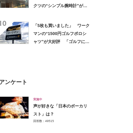
クツの“シンプル腕時計”が大
好評 「もうこれでいい」
10
「かなり満足感高い」
「5枚も買いました」 ワーク
マンの“1500円ゴルフポロシ
ャツ”が大好評 「ゴルフにも
普段使いにも最適」「汗をか
いてもすぐ乾く」「全てに大
満足しています」
アンケート
実施中
声が好きな「日本のボーカリ
スト」は？
回答数：49515