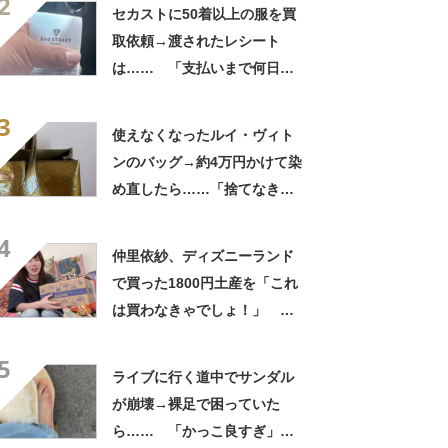
2
こんな姿に……!?」
セカストに50着以上の服を買
取依頼→渡されたレシート
は…… 「支払いまで何日か
待たされた」衝撃的な光景に
3
「この値段はヤバすぎ」
使えなくなったルイ・ヴィト
ンのバッグ→約4万円かけて染
め直したら……「捨てなきゃ
よかった」「そういう使い道
4
もあったのか」
仲里依紗、ディズニーランド
で買った1800円土産を「これ
は買わなきゃでしょ！」
「すっごい上手お買い物」と
5
自画自賛
ライブに行く道中でサンダル
が崩壊→裸足で困っていた
ら…… 「かっこ良すぎ」ま