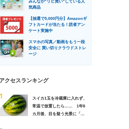
みんなが"リピ買い"している人
門メディア
建設×テクノロジーの最前線
気商品
【抽選で5,000円分】Amazonギ
フトカードが当たる！読者アン
ケート実施中
スマホの写真／動画をもう一段
安全に 買い切りクラウドストレ
ージ
アクセスランキング
1
スイカ1玉を冷蔵庫に入れず、
常温で放置したら…… 1年8
カ月後、目を疑う光景に「ヤ
バいヤバいヤバい」「えっ、