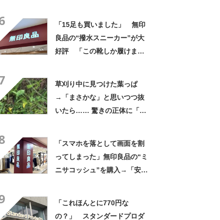
さかの展開に感動「こういう
6
人に私もなりたい」
「15足も買いました」 無印
良品の“撥水スニーカー”が大
好評 「この靴しか履けませ
ん」「本当に疲れにくい」
7
「一生買い続けます」
草刈り中に見つけた葉っぱ
→「まさかな」と思いつつ抜
いたら…… 驚きの正体に「お
宝やね」「生命力すごい」
8
「スマホを落として画面を割
ってしまった」無印良品の“ミ
ニサコッシュ”を購入→「安心
して持ち歩ける」ように
9
「付けているのを忘れるくら
「これほんとに770円な
い軽い」など好評
の？」 スタンダードプロダ