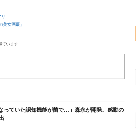
マリ
の美女画展」
得ています
なっていた認知機能が菌で…」森永が開発。感動の
出