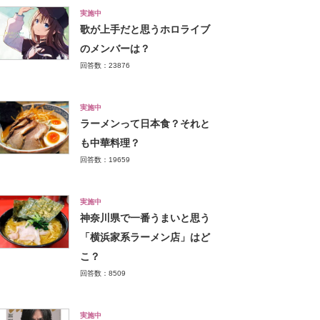
実施中
歌が上手だと思うホロライブ
のメンバーは？
回答数：23876
実施中
ラーメンって日本食？それと
も中華料理？
回答数：19659
実施中
神奈川県で一番うまいと思う
「横浜家系ラーメン店」はど
こ？
回答数：8509
実施中