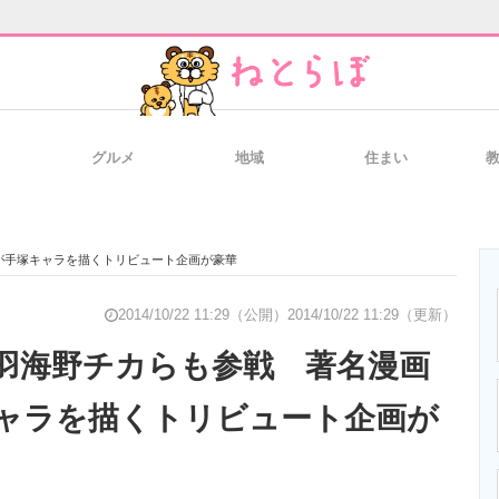
グルメ
地域
住まい
と未来を見通す
スマホと通信の最新トレンド
進化するPCとデ
が手塚キャラを描くトリビュート企画が豪華
のいまが分かる
企業ITのトレンドを詳説
経営リーダーの
2014/10/22 11:29（公開）
2014/10/22 11:29（更新）
羽海野チカらも参戦 著名漫画
ャラを描くトリビュート企画が
T製品の総合サイト
IT製品の技術・比較・事例
製造業のIT導入