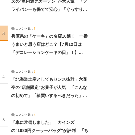
ズの“車内遮光カーテン”が大人気 「プ
ライバシーも保てて安心」「ぐっすり眠
れました」（2/2） | ライフ ねとらぼリ
サーチ：2ページ目
コメント数：
7
3
兵庫県の「ケーキ」の名店10選！ 一番
うまいと思う店はどこ？【7月12日は
「デコレーションケーキの日」！】
（2/4） | 兵庫県 ねとらぼリサーチ：2ペ
ージ目
コメント数：
5
4
「北海道土産としてもセンス抜群」六花
亭の“店舗限定”お菓子が人気 「こんな
の初めて」「箱買いするべきだった」
（1/2） | 北海道 ねとらぼリサーチ
コメント数：
4
5
「車に常備しました」 カインズ
の“1980円クーラーバッグ”が評判 「ち