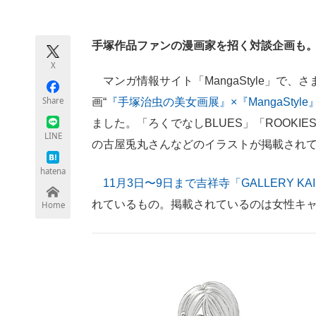
モノづくり技術者専門サイト
エレクトロ
手塚作品ファンの漫画家を招く対談企画も
X
ちょっと気になるネットの話題
マンガ情報サイト「MangaStyle」で
Share
画“
『手塚治虫の美女画展』×『MangaSty
ました。「ろくでなしBLUES」「ROOK
LINE
の古屋兎丸さんなどのイラストが掲載されて
hatena
11月3日〜9日まで吉祥寺「GALLERY 
れているもの。掲載されているのは女性キ
Home