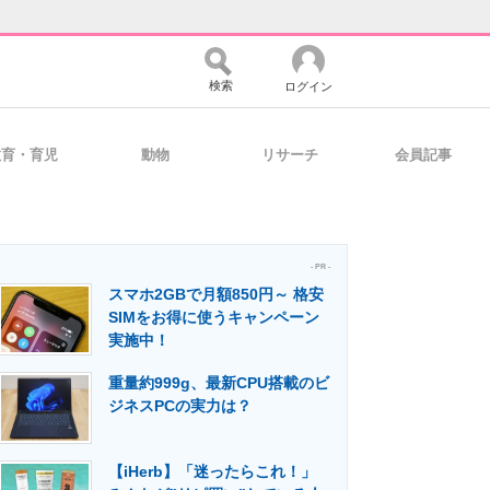
検索
ログイン
教育・育児
動物
リサーチ
会員記事
バイスの未来
好きが集まる 比べて選べる
- PR -
スマホ2GBで月額850円～ 格安
コミュニティ
マーケ×ITの今がよく分かる
SIMをお得に使うキャンペーン
実施中！
重量約999g、最新CPU搭載のビ
・活用を支援
ジネスPCの実力は？
【iHerb】「迷ったらこれ！」