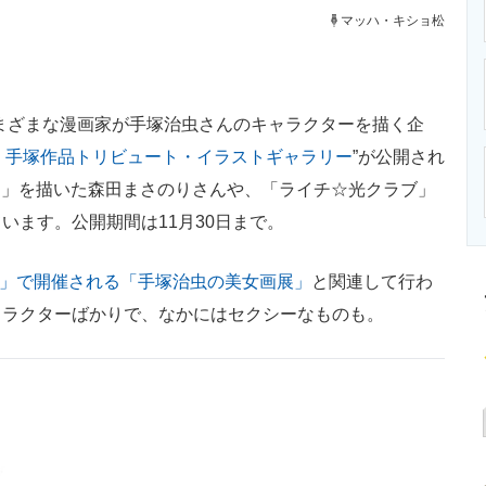
ニクス専門サイト
電子設計の基本と応用
エネルギーの専
マッハ・キショ松
。
、さまざまな漫画家が手塚治虫さんのキャラクターを描く企
le』手塚作品トリビュート・イラストギャラリー
”が公開され
IES」を描いた森田まさのりさんや、「ライチ☆光クラブ」
います。公開期間は11月30日まで。
KAI」で開催される「手塚治虫の美女画展」
と関連して行わ
ャラクターばかりで、なかにはセクシーなものも。