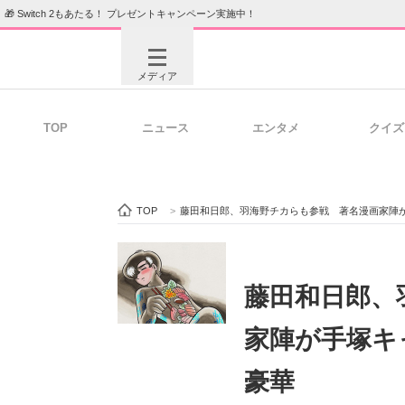
🎁 Switch 2もあたる！ プレゼントキャンペーン実施中！
メディア
TOP
ニュース
エンタメ
クイズ
注目記事を集めた総合ページ
ITの今
TOP
>
藤田和日郎、羽海野チカらも参戦 著名漫画家陣
ビジネスと働き方のヒント
AI活用
藤田和日郎、
家陣が手塚キ
ITエンジニア向け専門サイト
企業向けI
豪華