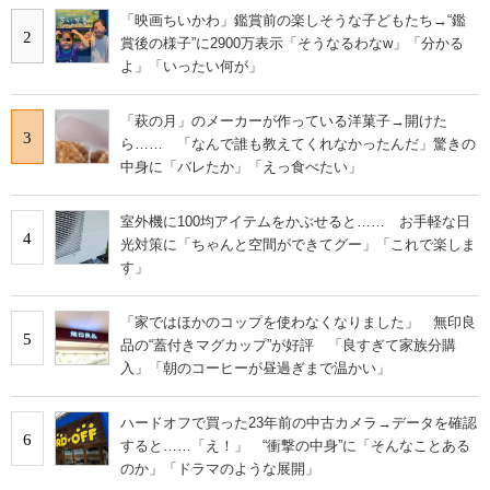
「映画ちいかわ」鑑賞前の楽しそうな子どもたち→“鑑
2
賞後の様子”に2900万表示「そうなるわなw」「分かる
よ」「いったい何が」
「萩の月」のメーカーが作っている洋菓子→開けた
3
ら…… 「なんで誰も教えてくれなかったんだ」驚きの
中身に「バレたか」「えっ食べたい」
室外機に100均アイテムをかぶせると…… お手軽な日
4
光対策に「ちゃんと空間ができてグー」「これで楽しま
す」
「家ではほかのコップを使わなくなりました」 無印良
5
品の“蓋付きマグカップ”が好評 「良すぎて家族分購
入」「朝のコーヒーが昼過ぎまで温かい」
ハードオフで買った23年前の中古カメラ→データを確認
6
すると……「え！」 “衝撃の中身”に「そんなことある
のか」「ドラマのような展開」