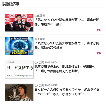
関連記事
森永乳業
「気になっていた認知機能が菌で…」森永が開
発。感動の70代続出
PR
森永乳業
「気になっていた認知機能が菌で…」森永が開
発。感動の70代続出
PR
公開 2015/02/04
記事盗用で炎上の「BUZZNEWS」が閉鎖へ
「一通りの役割を終えたと判断」 |...
公開 2015/03/25
ヨッピーさん何やってるんですか Webライタ
ーのヨッピーさん、なぜかCDデビュー...