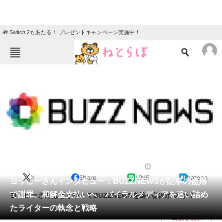
🎁 Switch 2もあたる！ プレゼントキャンペーン実施中！
ねとらぼメニュー
TOP
ニュース
エンタメ
クイズ
グルメ
地域
住まい
教育・育児
動物
リサーチ
2014/10/28 20:03（公開）
X
Share
LINE
hatena
会員記事
ヨッピーさんインタビュー：BUZZNEWSが記事の盗用
で謝罪、和解金支払いへ バイラルメディアを追い詰め
ヨッピーさんはどうやってBUZZNEWSを追い詰めたのか？
メディア
たライターの執念と戦略
目次を表示
注目記事を集めた総合ページ