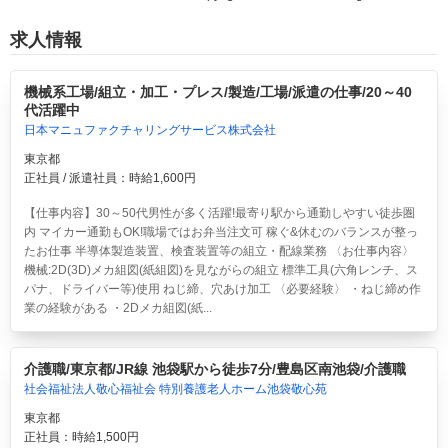
求人情報
機械系工場/組立・加工・プレス/製造/工場/派遣の仕事/20～40
代活躍中
日本マニュファクチャリングサービス株式会社
東京都
正社員 / 派遣社員：時給1,600円
【仕事内容】30～50代男性が多く活躍!最寄り駅から通勤しやすい徒歩圏
内 マイカー通勤もOK!職場ではお弁当注文可 稼ぐ&休むのバランスが整っ
たお仕事 半導体製造装置、検査装置等の組立・配線業務 〈お仕事内容〉
機械:2D(3D)メカ組図(紙組図)を見ながらの組立 標準工具(六角レンチ、ス
パナ、ドライバー等)使用 ねじ締、穴あけ加工 〈必要経験〉 ・ねじ締め作
業の経験がある ・2Dメカ組図(紙...
介護職/東京都/JR線 池袋駅から徒歩7分/豊島区南池袋/介護職
社会福祉法人敬心福祉会 特別養護老人ホーム池袋敬心苑
東京都
正社員：時給1,500円