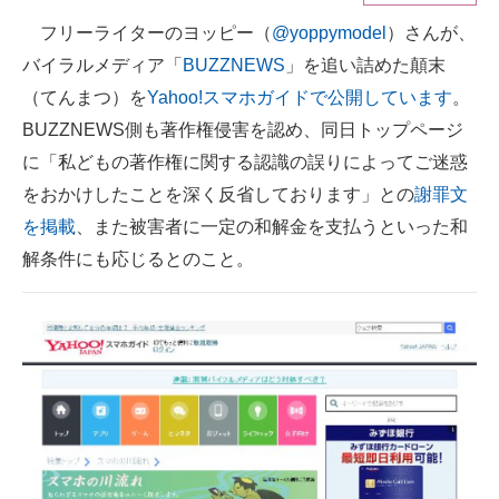
フリーライターのヨッピー（
@yoppymodel
）さんが、
ITの今と未来を見通す
バイラルメディア「
BUZZNEWS
」を追い詰めた顛末
スマホと通信の最新トレンド
（てんまつ）を
Yahoo!スマホガイドで公開しています
。
BUZZNEWS側も著作権侵害を認め、同日トップページ
進化するPCとデバイスの未来
に「私どもの著作権に関する認識の誤りによってご迷惑
好きが集まる 比べて選べる
をおかけしたことを深く反省しております」との
謝罪文
を掲載
、また被害者に一定の和解金を支払うといった和
ビジネスと働き方のヒント
解条件にも応じるとのこと。
AI活用のいまが分かる
企業ITのトレンドを詳説
経営リーダーのコミュニティ
マーケ×ITの今がよく分かる
ITエンジニア向け専門サイト