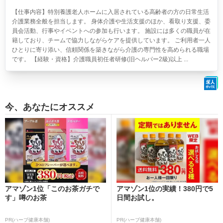
【仕事内容】特別養護老人ホームに入居されている高齢者の方の日常生活
介護業務全般を担当します。 身体介護や生活支援のほか、看取り支援、委
員会活動、行事やイベントへの参加も行います。 施設には多くの職員が在
籍しており、チームで協力しながらケアを提供しています。 ご利用者一人
ひとりに寄り添い、信頼関係を築きながら介護の専門性を高められる職場
です。 【経験・資格】介護職員初任者研修(旧ヘルパー2級)以上 ...
今、あなたにオススメ
アマゾン1位「このお茶ガチで
アマゾン1位の実績！380円で5
す」噂のお茶
日間お試し。
PR(ハーブ健康本舗)
PR(ハーブ健康本舗)