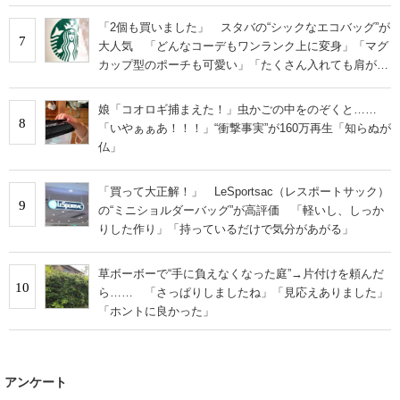
「2個も買いました」 スタバの“シックなエコバッグ”が
7
大人気 「どんなコーデもワンランク上に変身」「マグ
カップ型のポーチも可愛い」「たくさん入れても肩が痛
くならない」
娘「コオロギ捕まえた！」虫かごの中をのぞくと……
8
「いやぁぁあ！！！」“衝撃事実”が160万再生「知らぬが
仏」
「買って大正解！」 LeSportsac（レスポートサック）
9
の“ミニショルダーバッグ”が高評価 「軽いし、しっか
りした作り」「持っているだけで気分があがる」
草ボーボーで“手に負えなくなった庭”→片付けを頼んだ
10
ら…… 「さっぱりしましたね」「見応えありました」
「ホントに良かった」
アンケート