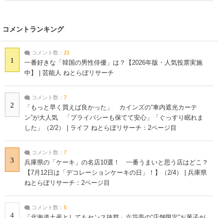
コメントランキング
コメント数：
21
1
一番好きな「韓国の男性俳優」は？【2026年版・人気投票実施
中】 | 芸能人 ねとらぼリサーチ
コメント数：
7
2
「もっと早く買えば良かった」 カインズの“車内遮光カーテ
ン”が大人気 「プライバシーも保てて安心」「ぐっすり眠れま
した」（2/2） | ライフ ねとらぼリサーチ：2ページ目
コメント数：
7
3
兵庫県の「ケーキ」の名店10選！ 一番うまいと思う店はどこ？
【7月12日は「デコレーションケーキの日」！】（2/4） | 兵庫県
ねとらぼリサーチ：2ページ目
コメント数：
5
4
「北海道土産としてもセンス抜群」六花亭の“店舗限定”お菓子が