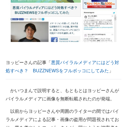
企業向けIT製品の総合サイト
IT製品の技術・比較・事例
製造業のIT導入・活用を支援
モノづくり技術者専門サイト
エレクトロニクス専門サイト
ヨッピーさんの記事「
悪質バイラルメディアにはどう対
電子設計の基本と応用
処すべき？ BUZZNEWSをフルボッコにしてみた
」
エネルギーの専門メディア
かいつまんで説明すると、もともとはヨッピーさんが
建設×テクノロジーの最前線
バイラルメディアに画像を無断転載されたのが発端。
ちょっと気になるネットの話題
以前からヨッピーさんや周囲のライターの間ではバイ
ラルメディアによる記事・画像の盗用が問題視されてお