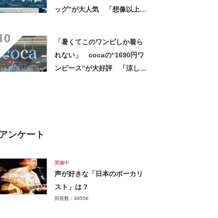
ッグ”が大人気 「想像以上に
便利でした」「伊勢丹柄がお
10
しゃれで、使うたびに気分が
「暑くてこのワンピしか着ら
上がります」
れない」 cocaの“1690円ワ
ンピース”が大好評 「涼しく
着られて、シワがよらない素
材感と薄さも◎」「大好きす
ぎて色違いも購入」
アンケート
実施中
声が好きな「日本のボーカリ
スト」は？
回答数：49556