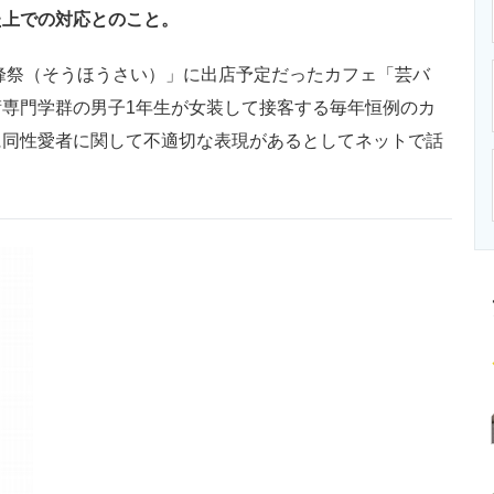
ニクス専門サイト
電子設計の基本と応用
エネルギーの専
た上での対応とのこと。
峰祭（そうほうさい）」に出店予定だったカフェ「芸バ
専門学群の男子1年生が女装して接客する毎年恒例のカ
に同性愛者に関して不適切な表現があるとしてネットで話