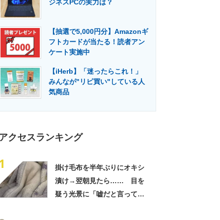
ジネスPCの実力は？
門メディア
建設×テクノロジーの最前線
【抽選で5,000円分】Amazonギ
フトカードが当たる！読者アン
ケート実施中
【iHerb】「迷ったらこれ！」
みんなが"リピ買い"している人
気商品
アクセスランキング
1
掛け毛布を半年ぶりにオキシ
漬け→翌朝見たら…… 目を
疑う光景に「嘘だと言ってく
れ」「うちの毛布も怖くなっ