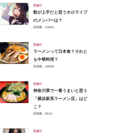
実施中
歌が上手だと思うホロライブ
のメンバーは？
回答数：23892
実施中
ラーメンって日本食？それと
も中華料理？
回答数：19668
実施中
神奈川県で一番うまいと思う
「横浜家系ラーメン店」はど
こ？
回答数：8512
実施中