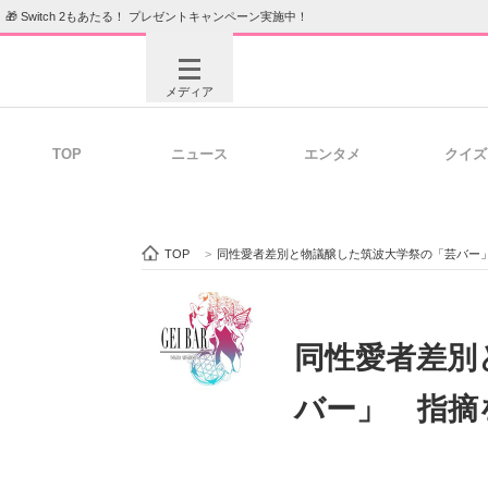
🎁 Switch 2もあたる！ プレゼントキャンペーン実施中！
メディア
TOP
ニュース
エンタメ
クイズ
注目記事を集めた総合ページ
ITの今
TOP
>
同性愛者差別と物議醸した筑波大学祭の「芸バー
ビジネスと働き方のヒント
AI活用
同性愛者差別
バー」 指摘
ITエンジニア向け専門サイト
企業向けI