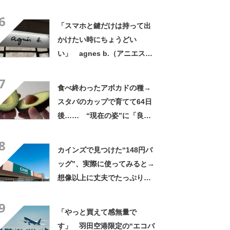
た！」「着てると必ず褒めら
6
れる！！」
「スマホと鍵だけは持って出
かけたい時にちょうどい
い」 agnes b.（アニエスべ
ー）の“ミニミニショルダーバ
7
ッグ”が大好評 「小さいハン
食べ終わったアボカドの種→
カチも入る」「軽くて旅行で
スタバのカップで育てて64日
も活躍します
後…… “現在の姿”に「良さ
げですね」「育ててみた
8
い！」
カインズで見つけた“148円バ
ッグ”、実際に使ってみると→
想像以上に丈夫でたっぷり入
る！ 「友人へのプレゼント
9
に4つ購入」という人も【使用
「やっと買えて感無量で
レビュー】
す」 羽田空港限定の“エコバ