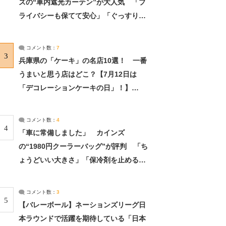
ズの“車内遮光カーテン”が大人気 「プ
ライバシーも保てて安心」「ぐっすり眠
れました」（2/2） | ライフ ねとらぼリ
サーチ：2ページ目
コメント数：
7
3
兵庫県の「ケーキ」の名店10選！ 一番
うまいと思う店はどこ？【7月12日は
「デコレーションケーキの日」！】
（2/4） | 兵庫県 ねとらぼリサーチ：2ペ
ージ目
コメント数：
4
4
「車に常備しました」 カインズ
の“1980円クーラーバッグ”が評判 「ち
ょうどいい大きさ」「保冷剤を止めるベ
ルトが良い」（1/5） | ライフ ねとらぼ
リサーチ
コメント数：
3
5
【バレーボール】ネーションズリーグ日
本ラウンドで活躍を期待している「日本