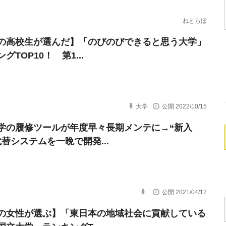
ねとらぼ
の高校生が選んだ】「のびのびできると思う大学」
グTOP10！ 第1...
大学
公開 2022/10/15
学の履修ツールが年度早々長期メンテに→“新入
代替システムを一晩で開発...
公開 2021/04/12
の女性が選ぶ】「東日本の地域社会に貢献している