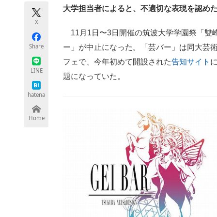
モノづくり技術者専門サイト
エレクトロ
大学担当者によると、不適切な表現を認め
X
11月1日〜3日開催の筑波大学学園祭「雙
Share
ー」が中止になった。「芸バー」は同大芸術
ちょっと気になるネットの話題
フェで、今年初めて開設された
告知サイト
LINE
題になっていた。
hatena
Home