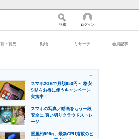
検索
ログイン
教育・育児
動物
リサーチ
会員記事
バイスの未来
好きが集まる 比べて選べる
- PR -
スマホ2GBで月額850円～ 格安
コミュニティ
マーケ×ITの今がよく分かる
SIMをお得に使うキャンペーン
実施中！
スマホの写真／動画をもう一段
・活用を支援
安全に 買い切りクラウドストレ
ージ
重量約999g、最新CPU搭載のビ