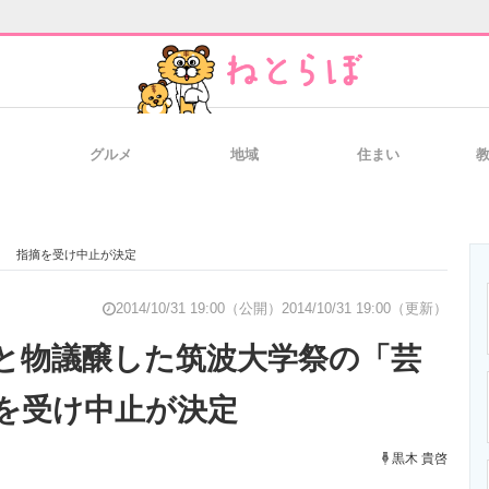
グルメ
地域
住まい
と未来を見通す
スマホと通信の最新トレンド
進化するPCとデ
」 指摘を受け中止が決定
のいまが分かる
企業ITのトレンドを詳説
経営リーダーの
2014/10/31 19:00（公開）
2014/10/31 19:00（更新）
と物議醸した筑波大学祭の「芸
を受け中止が決定
T製品の総合サイト
IT製品の技術・比較・事例
製造業のIT導入
黒木 貴啓