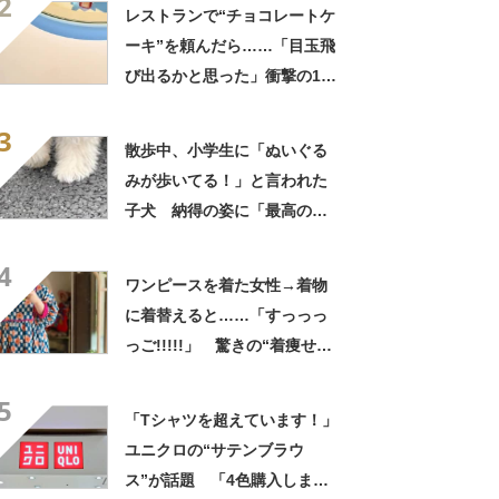
2
てきた」と627万表示
レストランで“チョコレートケ
ーキ”を頼んだら……「目玉飛
び出るかと思った」衝撃の1皿
に「やばすぎる」と109万表
3
示
散歩中、小学生に「ぬいぐる
みが歩いてる！」と言われた
子犬 納得の姿に「最高の褒
め言葉！」「遭遇したい」投
4
稿者に話を聞いた
ワンピースを着た女性→着物
に着替えると……「すっっっ
っご!!!!!」 驚きの“着痩せ
姿”に「同一人物なのです
5
か？」
「Tシャツを超えています！」
ユニクロの“サテンブラウ
ス”が話題 「4色購入しまし