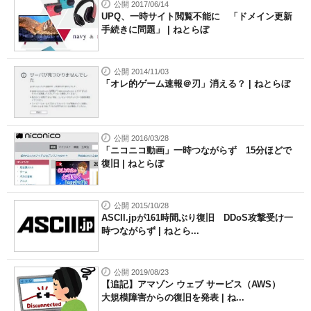
公開 2017/06/14
UPQ、一時サイト閲覧不能に 「ドメイン更新
手続きに問題」 | ねとらぼ
公開 2014/11/03
「オレ的ゲーム速報＠刃」消える？ | ねとらぼ
公開 2016/03/28
「ニコニコ動画」一時つながらず 15分ほどで
復旧 | ねとらぼ
公開 2015/10/28
ASCII.jpが161時間ぶり復旧 DDoS攻撃受け一
時つながらず | ねとら...
公開 2019/08/23
【追記】アマゾン ウェブ サービス（AWS）
大規模障害からの復旧を発表 | ね...