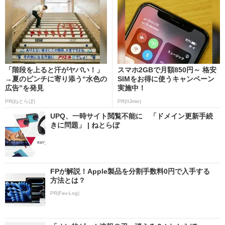
「階段を上ると汗がヤバい！」
スマホ2GBで月額850円～ 格安
→夏のピンチに寄り添う“水色の
SIMをお得に使うキャンペーン
広告”を発見
実施中！
PR(ねとらぼ)
PR(IIJmio)
UPQ、一時サイト閲覧不能に 「ドメイン更新手続
きに問題」 | ねとらぼ
FPが解説！Apple製品を分割手数料0円で入手する
方法とは？
PR(Fav-Log)