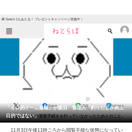
🎁 Switch 2もあたる！ プレゼントキャンペーン実施中！
ねとらぼメニュー
TOP
ニュース
エンタメ
クイズ
グルメ
地域
住まい
教育・育児
動物
リサーチ
2014/11/04 12:26（公開）
X
Share
LINE
hatena
会員記事
「オレ的ゲーム速報」が復旧 管理人「釣りだとか炎上
目的ではない」
原因はドメインの更新手続きを行っていなかったためとのこと。
メディア
11月3日午後11時ごろから閲覧不能な状態になってい
注目記事を集めた総合ページ