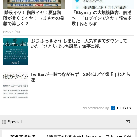
階段イヤ！ 階段イヤ！夏は階
「Skype」の大規模障害、解消
段が暑くてイヤ！ →まさかの発
へ 「ログインできた」報告多
想で涼しく？
数 | ねとらぼ
PR(ねとらぼ)
ぶじ ふっきゅう しました 人気すぎてダウンして
いた「ひとりぼっち惑星」無事に復...
Twitterが一時つながらず 20分ほどで復旧 | ねとら
ぼ
Recommended by
Special
- PR -
【抽選で5,000円分】Amazonギフトカードが