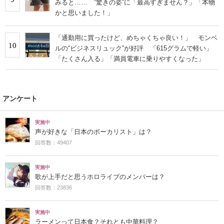
みると…… ‟驚きの姿”に「最高すぎません？」「本物
かと思いました！」
「通勤用に買ったけど、めちゃくちゃ良い！」 モンベ
10
ルの“ビジネスリュック”が好評 「615グラムで軽い」
「たくさん入る」「満員電車に乗りやすくなった」
アンケート
実施中
声が好きな「日本のボーカリスト」は？
回答数：49407
実施中
歌が上手だと思うホロライブのメンバーは？
回答数：23836
実施中
ラーメンって日本食？それとも中華料理？