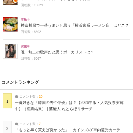
回答数：19629
実施中
神奈川県で一番うまいと思う「横浜家系ラーメン店」はどこ？
回答数：8502
実施中
唯一無二の歌声だと思うボーカリストは？
回答数：8067
コメントランキング
コメント数：
20
1
一番好きな「韓国の男性俳優」は？【2026年版・人気投票実施
中】（投票結果） | 芸能人 ねとらぼリサーチ
コメント数：
7
2
「もっと早く買えば良かった」 カインズの“車内遮光カーテ