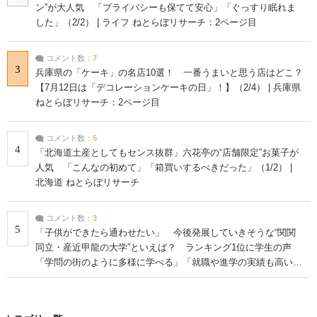
ン”が大人気 「プライバシーも保てて安心」「ぐっすり眠れま
した」（2/2） | ライフ ねとらぼリサーチ：2ページ目
コメント数：
7
3
兵庫県の「ケーキ」の名店10選！ 一番うまいと思う店はどこ？
【7月12日は「デコレーションケーキの日」！】（2/4） | 兵庫県
ねとらぼリサーチ：2ページ目
コメント数：
5
4
「北海道土産としてもセンス抜群」六花亭の“店舗限定”お菓子が
人気 「こんなの初めて」「箱買いするべきだった」（1/2） |
北海道 ねとらぼリサーチ
コメント数：
3
5
「子供ができたら通わせたい」 今後発展していきそうな“関関
同立・産近甲龍の大学”といえば？ ランキング1位に学生の声
「学問の街のように多様に学べる」「就職や進学の実績も高い」
| 大学 ねとらぼリサーチ