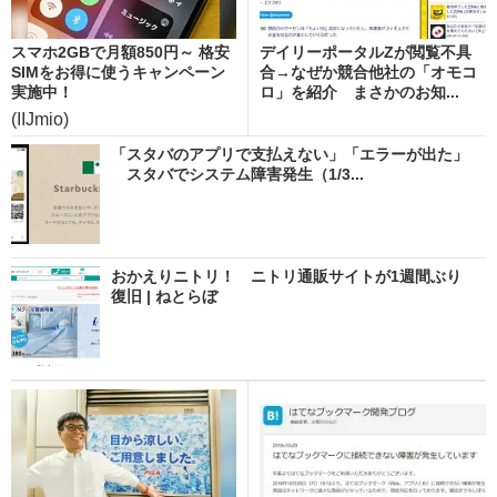
スマホ2GBで月額850円～ 格安
デイリーポータルZが閲覧不具
SIMをお得に使うキャンペーン
合→なぜか競合他社の「オモコ
実施中！
ロ」を紹介 まさかのお知...
(IIJmio)
「スタバのアプリで支払えない」「エラーが出た」
スタバでシステム障害発生（1/3...
おかえりニトリ！ ニトリ通販サイトが1週間ぶり
復旧 | ねとらぼ