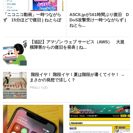
「ニコニコ動画」一時つながら
ASCII.jpが161時間ぶり復旧 D
ず 15分ほどで復旧 | ねとらぼ
DoS攻撃受け一時つながらず |
ねとら...
【追記】アマゾン ウェブ サービス（AWS） 大規
模障害からの復旧を発表 | ね...
階段イヤ！ 階段イヤ！夏は階段が暑くてイヤ！ →
まさかの発想で涼しく？
PR(ねとらぼ)