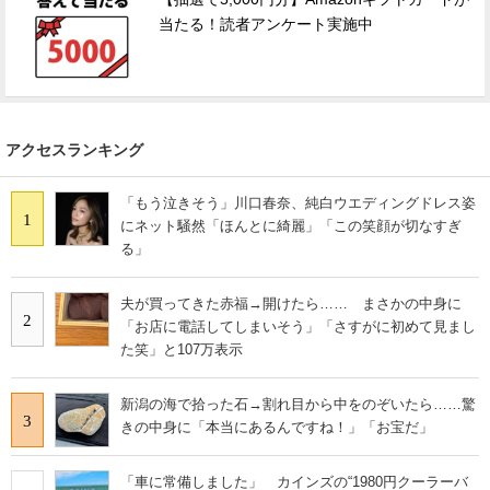
当たる！読者アンケート実施中
アクセスランキング
「もう泣きそう」川口春奈、純白ウエディングドレス姿
1
にネット騒然「ほんとに綺麗」「この笑顔が切なすぎ
る」
夫が買ってきた赤福→開けたら…… まさかの中身に
2
「お店に電話してしまいそう」「さすがに初めて見まし
た笑」と107万表示
新潟の海で拾った石→割れ目から中をのぞいたら……驚
3
きの中身に「本当にあるんですね！」「お宝だ」
「車に常備しました」 カインズの“1980円クーラーバ