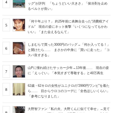
4
ッグ”が評判 「ちょうどいい大きさ」「保冷剤を止め
るベルトが良い」
「何十年ぶり？」 約25年前に表舞台去った“消費税アイ
5
ドル” 現在の姿にネット衝撃「いくつになってもかわ
いい」「また会えるなんて」
しまむらで買った3000円のバッグ→「何か入ってる！」
6
と開けたら…… まさかの中身に「買いに走った」「コ
スパ良すぎる」
山Pに憧れ続けたサッカー少年→13年後…… 現在の姿
7
に「えっぐい」「本気すぎて尊敬する」と49万再生
62歳・62キロの女性がユニクロの“2990円ワンピ”を着た
8
ら…… 目からウロコのコーデに「全色ほしいくらい」
「参考になりました」
大野智ファン「私の夫、大野くんに似てて幸せ」→見て
9