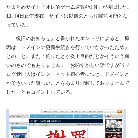
たまとめサイト「オレ的ゲーム速報@JIN」が復旧した。
ITの今と未来を見通す
11月4日正午現在、サイトは以前のとおり閲覧可能とな
っている。
スマホと通信の最新トレンド
「復旧のお知らせ」と書かれたエントリによると、原
進化するPCとデバイスの未来
因は「ドメインの更新手続きを行っていなかったため」
好きが集まる 比べて選べる
とのこと。また「釣りだとか炎上目的だとかそういう類
いのものでもありません」「お恥ずかしい話ですが当ブ
ビジネスと働き方のヒント
ログ管理人はインターネット初心者につき、ドメインと
AI活用のいまが分かる
かそういった難しいことをあまり理解しておりませんで
した」ともコメントしている。
企業ITのトレンドを詳説
経営リーダーのコミュニティ
マーケ×ITの今がよく分かる
ITエンジニア向け専門サイト