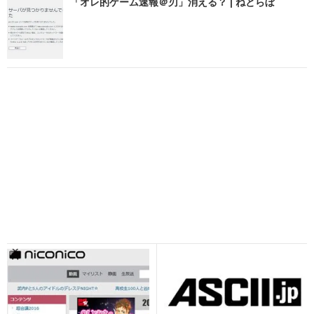
「オレ的ゲーム速報＠刃」消える？ | ねとらぼ