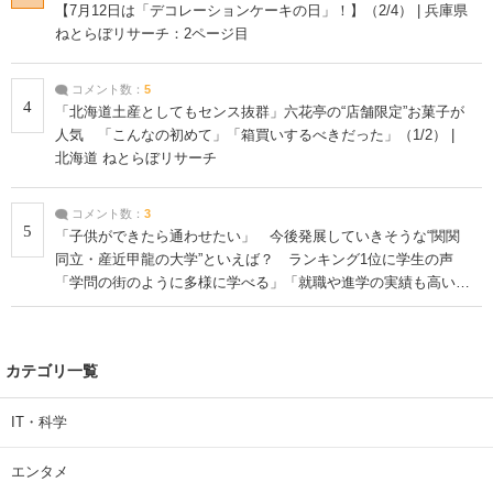
【7月12日は「デコレーションケーキの日」！】（2/4） | 兵庫県
ねとらぼリサーチ：2ページ目
コメント数：
5
4
「北海道土産としてもセンス抜群」六花亭の“店舗限定”お菓子が
人気 「こんなの初めて」「箱買いするべきだった」（1/2） |
北海道 ねとらぼリサーチ
コメント数：
3
5
「子供ができたら通わせたい」 今後発展していきそうな“関関
同立・産近甲龍の大学”といえば？ ランキング1位に学生の声
「学問の街のように多様に学べる」「就職や進学の実績も高い」
| 大学 ねとらぼリサーチ
カテゴリ一覧
IT・科学
エンタメ