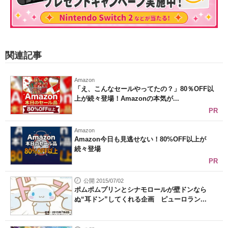
関連記事
Amazon
「え、こんなセールやってたの？」80％OFF以
上が続々登場！Amazonの本気が...
PR
Amazon
Amazon今日も見逃せない！80%OFF以上が
続々登場
PR
公開 2015/07/02
ポムポムプリンとシナモロールが壁ドンなら
ぬ“耳ドン”してくれる企画 ピューロラン...