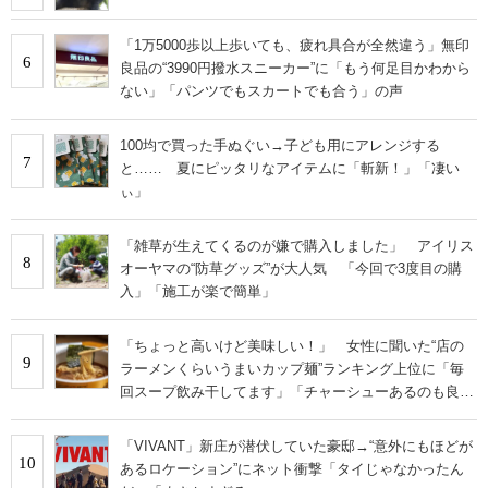
「1万5000歩以上歩いても、疲れ具合が全然違う」無印
6
良品の“3990円撥水スニーカー”に「もう何足目かわから
ない」「パンツでもスカートでも合う」の声
100均で買った手ぬぐい→子ども用にアレンジする
7
と…… 夏にピッタリなアイテムに「斬新！」「凄い
ぃ」
「雑草が生えてくるのが嫌で購入しました」 アイリス
8
オーヤマの“防草グッズ”が大人気 「今回で3度目の購
入」「施工が楽で簡単」
「ちょっと高いけど美味しい！」 女性に聞いた“店の
9
ラーメンくらいうまいカップ麺”ランキング上位に「毎
回スープ飲み干してます」「チャーシューあるのも良
さ」の声
「VIVANT」新庄が潜伏していた豪邸→“意外にもほどが
10
あるロケーション”にネット衝撃「タイじゃなかったん