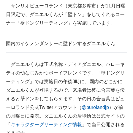
サンリオピューロランド（東京都多摩市）が11月日曜
ITの今と未来を見通す
日限定で、ダニエルくんが「壁ドン」をしてくれるコー
ナー「壁ドングリーティング」を実施しています。
スマホと通信の最新トレンド
進化するPCとデバイスの未来
園内のイケメンダンサーに壁ドンするダニエルくん
好きが集まる 比べて選べる
ビジネスと働き方のヒント
ダニエルくんは正式名称・ディアダニエル、ハローキ
ティの幼なじみかつボーイフレンドです。「壁ドングリ
AI活用のいまが分かる
ーティング」では実施日の午後3時に、園内のどこかに
企業ITのトレンドを詳説
ダニエルくんが登場するので、来場者は彼に合言葉を伝
えると壁ドンをしてもらえます。その日の合言葉はピュ
経営リーダーのコミュニティ
ーロランド公式Twitterアカウント（
@purolandjp
）が前
マーケ×ITの今がよく分かる
の月曜日に発表。ダニエルくんの居場所は公式サイトの
「
キャラクターグリーティング情報
」で当日公開される
ITエンジニア向け専門サイト