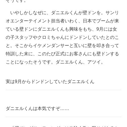
そうです。
企業向けIT製品の総合サイト
いやしかしなぜに、ダニエルくんが壁ドンを。サンリ
IT製品の技術・比較・事例
オエンターテイメント担当者いわく、日本でブームが来
ている壁ドンにダニエルくんも興味をもち、9月には女
製造業のIT導入・活用を支援
の子スタッフやクロミちゃんにドンドンしていたとのこ
モノづくり技術者専門サイト
と。そこからイケメンダンサーと互いに壁を叩き合って
特訓した末に、このたび正式にお客さんにも壁ドンする
エレクトロニクス専門サイト
ことになったそうです。ダニエルくん、アツイ。
電子設計の基本と応用
エネルギーの専門メディア
実は9月からドンドンしていたダニエルくん
建設×テクノロジーの最前線
ちょっと気になるネットの話題
ダニエルくんは本気ですぞ……