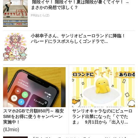
階段イヤ！ 階段イヤ！夏は階段が暑くてイヤ！ →
まさかの発想で涼しく？
PR(ねとらぼ)
小林幸子さん、サンリオピューロランドに降臨！
パレードにラスボスらしくゴンドラで...
スマホ2GBで月額850円～ 格安
サンリオキャラなのにピューロ
SIMをお得に使うキャンペーン
ランド出禁になった「ぐでた
実施中！
ま」 9月1日から「出入り...
(IIJmio)