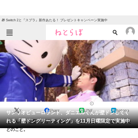
🎁 Switch 2と『スプラ』新作あたる！ プレゼントキャンペーン実施中
ねとらぼメニュー
TOP
ニュース
エンタメ
クイズ
グルメ
地域
住まい
教育・育児
動物
リサーチ
2014/11/04 12:56（公開）
X
Share
LINE
hatena
会員記事
サンリオピューロランド、ダニエルくんが壁ドンしてく
れる「壁ドングリーティング」を11月日曜限定で実施中
ちゃんとした壁ドンができるよう、イケメンダンサーと特訓した
メディア
とのこと。
注目記事を集めた総合ページ