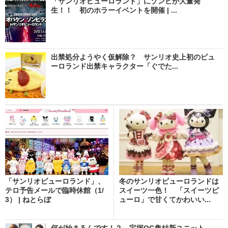
「サンリオピューロランド」にゾンビが大量発
生！！ 初のホラーイベントを開催 | ...
出禁処分ようやく仮解除？ サンリオ史上初のピュ
ーロランド出禁キャラクター「ぐでた...
「サンリオピューロランド」、
冬のサンリオピューロランドは
テロ予告メールで臨時休館（1/
スイーツ一色！ 「スイーツピ
3） | ねとらぼ
ューロ」で甘くてかわいい...
何が始まるんです！？ 宝塚OG集結新ユニット