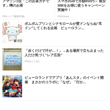
アマゾン1位「このお茶ガチで
スマホ2GBで月額850円～ 格安
す」噂のお茶
SIMをお得に使うキャンペーン
実施中！
PR(ハーブ健康本舗)
PR(IIJmio)
ポムポムプリンとシナモロールが壁ドンならぬ“耳
ドン”してくれる企画 ピューロラン...
「歩くだけで汗が…！」→ある場所で立ち止まった
人だけ気づく“レア広告”
PR(ねとらぼ)
ピューロランドでアプリ「あんスタ」のイベント開
催 まさかのコラボに「なぜ」「行か...