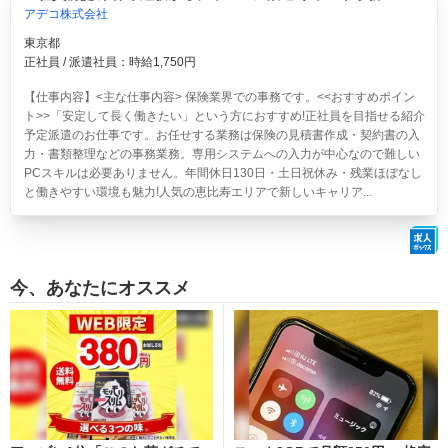
アデコ株式会社
東京都
正社員 / 派遣社員：時給1,750円
【仕事内容】<主な仕事内容> 保険業界での事務です。<<おすすめポイン
ト>>「安定して長く働きたい」という方におすすめ!正社員を目指せる紹介
予定派遣のお仕事です。お任せする業務は保険の見積書作成・契約書の入
力・書類整理などの事務業務。専用システムへの入力が中心なので難しい
PCスキルは必要ありません。年間休日130日・土日祝休み・残業ほぼなし
と働きやすい環境も魅力!人気の恵比寿エリアで新しいキャリア...
今、あなたにオススメ