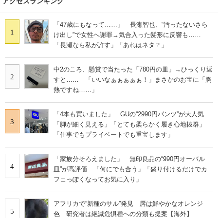
アクセスランキング
「47歳にもなって……」 長瀬智也、“汚ったないさら
1
け出し”で女性へ謝罪→気合入った髪形に反響も……
「長瀬なら私が許す」「あれはネタ？」
中2のころ、懸賞で当たった「780円の皿」→ひっくり返
2
すと…… 「いいなぁぁぁぁぁ！」まさかのお宝に「胸
熱ですね……」
「4本も買いました」 GUの“2990円パンツ”が大人気
3
「脚が細く見える」「とても柔らかく履き心地抜群」
「仕事でもプライベートでも重宝します」
「家族分そろえました」 無印良品の“990円オーバル
4
皿”が高評価 「何にでも合う」「盛り付けるだけでカ
フェっぽくなってお気に入り」
アフリカで“新種のサル”発見 唇は鮮やかなオレンジ
5
色 研究者は絶滅危惧種への分類も提案【海外】