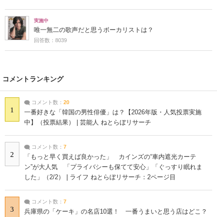
実施中
唯一無二の歌声だと思うボーカリストは？
回答数：8039
コメントランキング
コメント数：
20
1
一番好きな「韓国の男性俳優」は？【2026年版・人気投票実施
中】（投票結果） | 芸能人 ねとらぼリサーチ
コメント数：
7
2
「もっと早く買えば良かった」 カインズの“車内遮光カーテ
ン”が大人気 「プライバシーも保てて安心」「ぐっすり眠れま
した」（2/2） | ライフ ねとらぼリサーチ：2ページ目
コメント数：
7
3
兵庫県の「ケーキ」の名店10選！ 一番うまいと思う店はどこ？