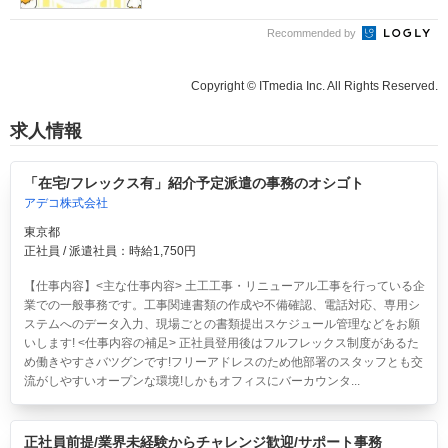
Recommended by
Copyright © ITmedia Inc. All Rights Reserved.
求人情報
「在宅/フレックス有」紹介予定派遣の事務のオシゴト
アデコ株式会社
東京都
正社員 / 派遣社員：時給1,750円
【仕事内容】<主な仕事内容> 土工工事・リニューアル工事を行っている企
業での一般事務です。工事関連書類の作成や不備確認、電話対応、専用シ
ステムへのデータ入力、現場ごとの書類提出スケジュール管理などをお願
いします! <仕事内容の補足> 正社員登用後はフルフレックス制度があるた
め働きやすさバツグンです!フリーアドレスのため他部署のスタッフとも交
流がしやすいオープンな環境!しかもオフィスにバーカウンタ...
正社員前提/業界未経験からチャレンジ歓迎/サポート事務