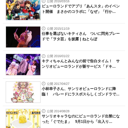
公開 2016/03/16
ピューロランドでアプリ「あんスタ」のイベン
ト開催 まさかのコラボに「なぜ」「行か...
公開 2015/11/19
仕事を選ばないキティさん ついに閃光ブレー
ドで「ヲタ芸」を披露 | ねとらぼ
公開 2016/01/22
キティちゃんとみんなの前で告白タイム！ サ
ンリオピューロランドが新サービス「ドキ...
公開 2017/04/27
小林幸子さん、サンリオピューロランドに降
臨！ パレードにラスボスらしくゴンドラで...
公開 2014/08/28
サンリオキャラなのにピューロランド出禁にな
った「ぐでたま」 9月1日から「出入り...