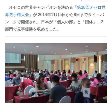
オセロの世界チャンピオンを決める「
第38回オセロ世
ITの今と未来を見通す
界選手権大会
」が 2014年11月5日から8日までタイ・バ
スマホと通信の最新トレンド
ンコクで開催され、日本が「個人の部」と「団体」、2
部門で見事優勝を収めました。
進化するPCとデバイスの未来
好きが集まる 比べて選べる
ビジネスと働き方のヒント
AI活用のいまが分かる
企業ITのトレンドを詳説
経営リーダーのコミュニティ
マーケ×ITの今がよく分かる
ITエンジニア向け専門サイト