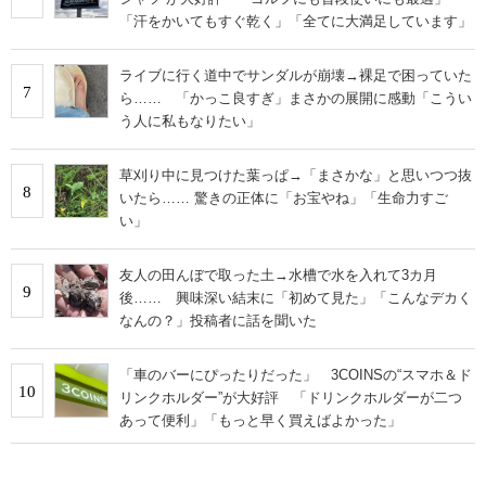
「汗をかいてもすぐ乾く」「全てに大満足しています」
ライブに行く道中でサンダルが崩壊→裸足で困っていた
7
ら…… 「かっこ良すぎ」まさかの展開に感動「こうい
う人に私もなりたい」
草刈り中に見つけた葉っぱ→「まさかな」と思いつつ抜
8
いたら…… 驚きの正体に「お宝やね」「生命力すご
い」
友人の田んぼで取った土→水槽で水を入れて3カ月
9
後…… 興味深い結末に「初めて見た」「こんなデカく
なんの？」投稿者に話を聞いた
「車のバーにぴったりだった」 3COINSの“スマホ＆ド
10
リンクホルダー”が大好評 「ドリンクホルダーが二つ
あって便利」「もっと早く買えばよかった」