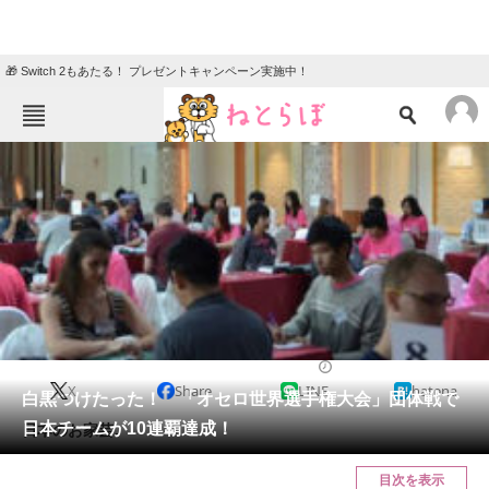
🎁 Switch 2もあたる！ プレゼントキャンペーン実施中！
ねとらぼメニュー
TOP
ニュース
エンタメ
クイズ
グルメ
地域
住まい
教育・育児
動物
リサーチ
2014/11/18 17:29（公開）
X
Share
LINE
hatena
会員記事
白黒つけたった！ 「オセロ世界選手権大会」団体戦で
日本チームが10連覇達成！
日本のお家芸。
メディア
目次を表示
注目記事を集めた総合ページ