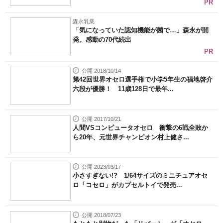
PR
森永乳業
「気になっていた認知機能が菌で…」森永が開
発。感動の70代続出
PR
公開 2018/10/14
第42回世界オセロ選手権で小学5年生の福地啓介
六段が優勝！ 11歳128日で最年...
公開 2017/10/21
人間VSコンピュータオセロ 衝撃の6戦全敗か
ら20年、元世界チャンピオン村上健さ...
公開 2023/03/17
小さすぎない!? 1/64サイズのミニチュアオセ
ロ「コセロ」がカプセルトイで発売...
公開 2018/07/23