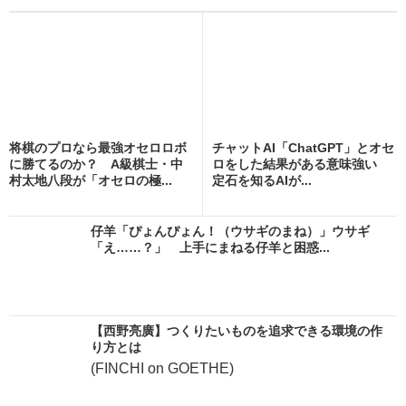
将棋のプロなら最強オセロロボ
チャットAI「ChatGPT」とオセ
に勝てるのか？ A級棋士・中
ロをした結果がある意味強い
村太地八段が「オセロの極...
定石を知るAIが...
仔羊「ぴょんぴょん！（ウサギのまね）」ウサギ
「え……？」 上手にまねる仔羊と困惑...
【西野亮廣】つくりたいものを追求できる環境の作
り方とは
(FINCHI on GOETHE)