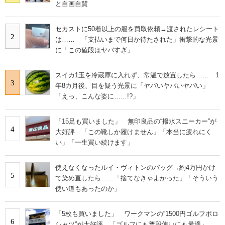
と自画自賛
セカストに50着以上の服を買取依頼→渡されたレシート
2
は…… 「支払いまで何日か待たされた」衝撃的な光景
に「この値段はヤバすぎ」
スイカ1玉を冷蔵庫に入れず、常温で放置したら…… 1
3
年8カ月後、目を疑う光景に「ヤバいヤバいヤバい」
「えっ、こんな姿に……!?」
「15足も買いました」 無印良品の“撥水スニーカー”が
4
大好評 「この靴しか履けません」「本当に疲れにく
い」「一生買い続けます」
使えなくなったルイ・ヴィトンのバッグ→約4万円かけ
5
て染め直したら……「捨てなきゃよかった」「そういう
使い道もあったのか」
「5枚も買いました」 ワークマンの“1500円ゴルフポロ
6
シャツ”が大好評 「ゴルフにも普段使いにも最適」