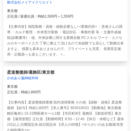
株式会社メイアイクリエイト
東京都
正社員 / 派遣社員：時給1,500円～1,550円
【仕事内容】病院勤務・資格・経験必要なし! <業務内容> ・患者さんの誘
導 ・カルテ整理 ・外来受付業務 ・電話対応 ・事務作業 等 ・文書作成補
助(診断書等) ・他、外来診療に関する業務全般 PCスキル:ワード・エクセ
ルのキーボード入力 丁寧に教えて頂けるので未経験でも安心して勤務出来
ますよ。 残業も基本ありませんので、プライベートも充実。 長期安定雇
用・正職員へも道もございます。 <...
柔道整復師/葛飾区/東京都
かめあり脳神経外科
東京都
正社員：時給1,800円
【仕事内容】柔道整復師業務 院内清掃業務 その他 【経験・資格】柔道整
復師 【給与】時給1,800円 【求人番号】663018033 【勤務地】東京都葛
飾区亀有1-15-23間医療モール1階 【市区町村】葛飾区 【都道府県】東京
都 【雇用形態】正社員 【勤務時間】8:50～12:40 【休日・休暇など】週休
2日以上;日曜固定休;祝日固定休 【求人の特徴】<やりがいのある職場/充実
の福利厚生>か...