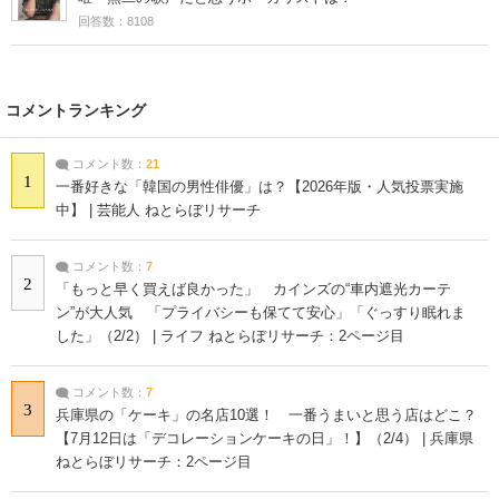
回答数：8108
コメントランキング
コメント数：
21
1
一番好きな「韓国の男性俳優」は？【2026年版・人気投票実施
中】 | 芸能人 ねとらぼリサーチ
コメント数：
7
2
「もっと早く買えば良かった」 カインズの“車内遮光カーテ
ン”が大人気 「プライバシーも保てて安心」「ぐっすり眠れま
した」（2/2） | ライフ ねとらぼリサーチ：2ページ目
コメント数：
7
3
兵庫県の「ケーキ」の名店10選！ 一番うまいと思う店はどこ？
【7月12日は「デコレーションケーキの日」！】（2/4） | 兵庫県
ねとらぼリサーチ：2ページ目