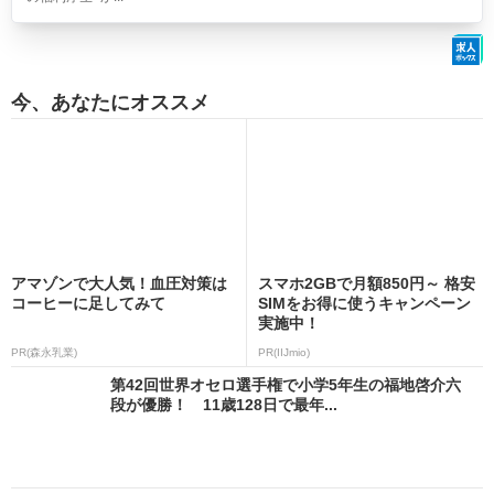
今、あなたにオススメ
アマゾンで大人気！血圧対策は
スマホ2GBで月額850円～ 格安
コーヒーに足してみて
SIMをお得に使うキャンペーン
実施中！
PR(森永乳業)
PR(IIJmio)
第42回世界オセロ選手権で小学5年生の福地啓介六
段が優勝！ 11歳128日で最年...