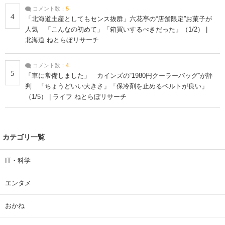
コメント数：
5
4
「北海道土産としてもセンス抜群」六花亭の“店舗限定”お菓子が
人気 「こんなの初めて」「箱買いするべきだった」（1/2） |
北海道 ねとらぼリサーチ
コメント数：
4
5
「車に常備しました」 カインズの“1980円クーラーバッグ”が評
判 「ちょうどいい大きさ」「保冷剤を止めるベルトが良い」
（1/5） | ライフ ねとらぼリサーチ
カテゴリ一覧
IT・科学
エンタメ
おかね