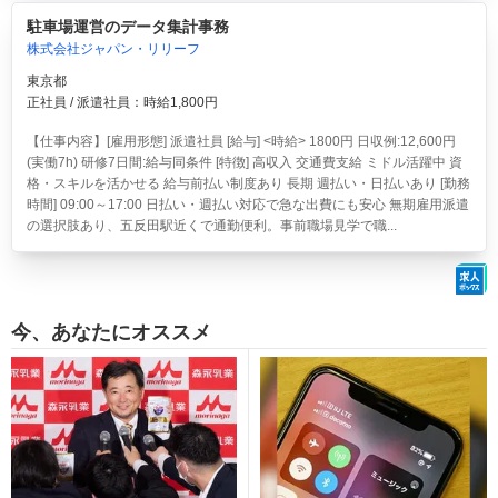
駐車場運営のデータ集計事務
株式会社ジャパン・リリーフ
東京都
正社員 / 派遣社員：時給1,800円
【仕事内容】[雇用形態] 派遣社員 [給与] <時給> 1800円 日収例:12,600円
(実働7h) 研修7日間:給与同条件 [特徴] 高収入 交通費支給 ミドル活躍中 資
格・スキルを活かせる 給与前払い制度あり 長期 週払い・日払いあり [勤務
時間] 09:00～17:00 日払い・週払い対応で急な出費にも安心 無期雇用派遣
の選択肢あり、五反田駅近くで通勤便利。事前職場見学で職...
今、あなたにオススメ