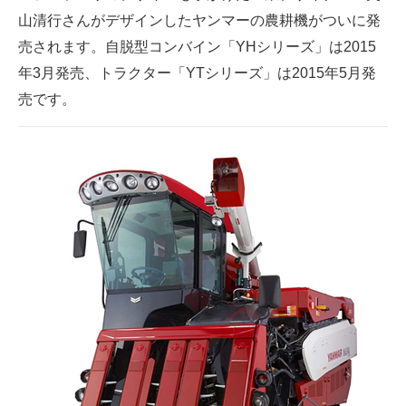
山清行さんがデザインしたヤンマーの農耕機がついに発
ITの今と未来を見通す
売されます。自脱型コンバイン「YHシリーズ」は2015
年3月発売、トラクター「YTシリーズ」は2015年5月発
スマホと通信の最新トレンド
売です。
進化するPCとデバイスの未来
好きが集まる 比べて選べる
ビジネスと働き方のヒント
AI活用のいまが分かる
企業ITのトレンドを詳説
経営リーダーのコミュニティ
マーケ×ITの今がよく分かる
ITエンジニア向け専門サイト