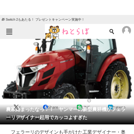
🎁 Switch 2もあたる！ プレゼントキャンペーン実施中！
ねとらぼメニュー
TOP
ニュース
エンタメ
クイズ
グルメ
地域
住まい
教育・育児
動物
リサーチ
2014/11/20 14:05（公開）
X
Share
LINE
hatena
会員記事
農家始まったなっ！！ ヤンマーの新型農耕機がフェラ
ーリデザイナー起用でカッコよすぎた
農耕機、応答せよ！！！！
メディア
フェラーリのデザインも手がけた工業デザイナー・奥
注目記事を集めた総合ページ