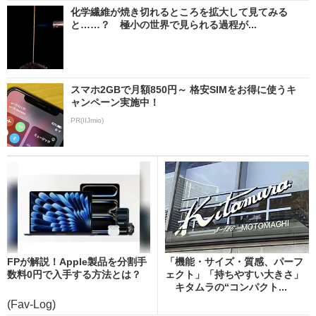
化学繊維が焼き切れるところを拡大して見てみる
と……？ 極小の世界で見られる過程が...
スマホ2GBで月額850円～ 格安SIMをお得に使うキ
ャンペーン実施中！
PR(IIJmio)
FPが解説！Apple製品を分割手
「機能・サイズ・質感、パーフ
数料0円で入手する方法とは？
ェクト」「持ちやすい大きさ」
キタムラの“コンパクト...
(Fav-Log)