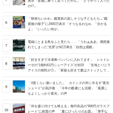
表示「普通に乗って走ってたやん」「どうやって入った
の!?」
「映画ちいかわ」鑑賞前の楽しそうな子どもたち→“鑑
6
賞後の様子”に2900万表示「そうなるわなw」「分かる
よ」「いったい何が」
電線にとまる鳥をふと見たら……「うわぁああ」偶然撮
7
れてしまった“光景”が92万再生「自然は過酷」
「好きすぎて冷凍庫パンパンに入れてます」 シャトレ
8
ーゼの“1個約61円シューアイス”が好評 「生地とバニラ
アイスの相性が◎」「家族も好きで夏はストックして
る」
「4度くらい違いました」 カインズの外に吊るす“遮光
9
シェード”が高評価 「今年の酷暑にも活躍」「風通し
もよくしっかり遮光」の声
「何を盛り付けても映える」無印良品の“990円ガラスプ
10
レート”に絶賛の声 「夏にぴったりのお皿」「厚手な