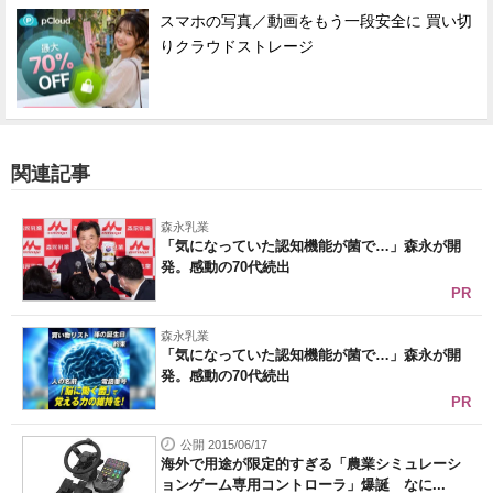
スマホの写真／動画をもう一段安全に 買い切
りクラウドストレージ
関連記事
森永乳業
「気になっていた認知機能が菌で…」森永が開
発。感動の70代続出
PR
森永乳業
「気になっていた認知機能が菌で…」森永が開
発。感動の70代続出
PR
公開 2015/06/17
海外で用途が限定的すぎる「農業シミュレーシ
ョンゲーム専用コントローラ」爆誕 なに...