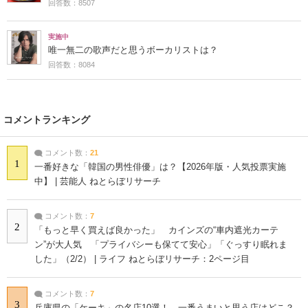
回答数：8507
実施中
唯一無二の歌声だと思うボーカリストは？
回答数：8084
コメントランキング
コメント数：
21
1
一番好きな「韓国の男性俳優」は？【2026年版・人気投票実施
中】 | 芸能人 ねとらぼリサーチ
コメント数：
7
2
「もっと早く買えば良かった」 カインズの“車内遮光カーテ
ン”が大人気 「プライバシーも保てて安心」「ぐっすり眠れま
した」（2/2） | ライフ ねとらぼリサーチ：2ページ目
コメント数：
7
3
兵庫県の「ケーキ」の名店10選！ 一番うまいと思う店はどこ？