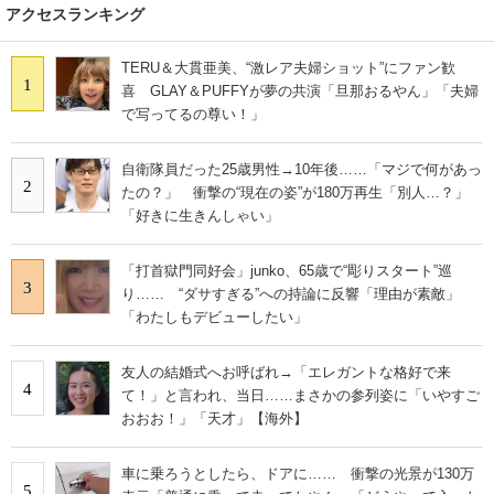
アクセスランキング
TERU＆大貫亜美、“激レア夫婦ショット”にファン歓
1
喜 GLAY＆PUFFYが夢の共演「旦那おるやん」「夫婦
で写ってるの尊い！」
自衛隊員だった25歳男性→10年後……「マジで何があっ
2
たの？」 衝撃の“現在の姿”が180万再生「別人…？」
「好きに生きんしゃい」
「打首獄門同好会」junko、65歳で“彫りスタート”巡
3
り…… “ダサすぎる”への持論に反響「理由が素敵」
「わたしもデビューしたい」
友人の結婚式へお呼ばれ→「エレガントな格好で来
4
て！」と言われ、当日……まさかの参列姿に「いやすご
おおお！」「天才」【海外】
車に乗ろうとしたら、ドアに…… 衝撃の光景が130万
5