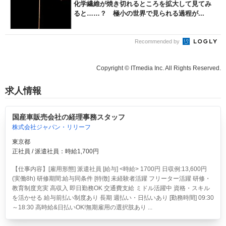
化学繊維が焼き切れるところを拡大して見てみ
ると……？ 極小の世界で見られる過程が...
Recommended by
Copyright © ITmedia Inc. All Rights Reserved.
求人情報
国産車販売会社の経理事務スタッフ
株式会社ジャパン・リリーフ
東京都
正社員 / 派遣社員：時給1,700円
【仕事内容】[雇用形態] 派遣社員 [給与] <時給> 1700円 日収例:13,600円
(実働8h) 研修期間:給与同条件 [特徴] 未経験者活躍 フリーター活躍 研修・
教育制度充実 高収入 即日勤務OK 交通費支給 ミドル活躍中 資格・スキル
を活かせる 給与前払い制度あり 長期 週払い・日払いあり [勤務時間] 09:30
～18:30 高時給&日払いOK!無期雇用の選択肢あり ...