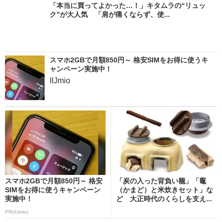
「本当に買ってよかった…！」キタムラの“リュッ
ク”が大人気 「肩が痛くならず、使...
スマホ2GBで月額850円～ 格安SIMをお得に使うキ
ャンペーン実施中！
IIJmio
スマホ2GBで月額850円～ 格安
「炭の入った背負い籠」「竈
SIMをお得に使うキャンペーン
（かまど）と米炊きセット」な
実施中！
ど 大正時代のくらしを支え...
PR(IIJmio)