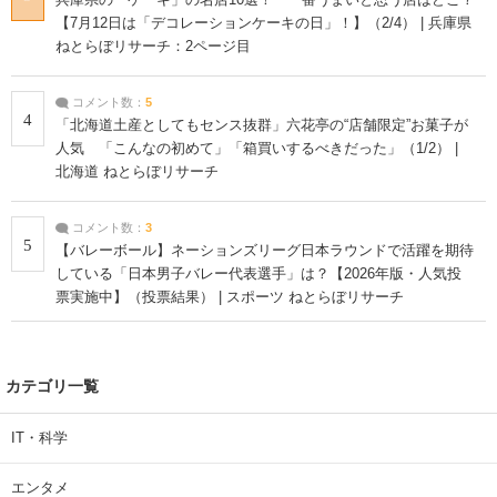
【7月12日は「デコレーションケーキの日」！】（2/4） | 兵庫県
ねとらぼリサーチ：2ページ目
コメント数：
5
4
「北海道土産としてもセンス抜群」六花亭の“店舗限定”お菓子が
人気 「こんなの初めて」「箱買いするべきだった」（1/2） |
北海道 ねとらぼリサーチ
コメント数：
3
5
【バレーボール】ネーションズリーグ日本ラウンドで活躍を期待
している「日本男子バレー代表選手」は？【2026年版・人気投
票実施中】（投票結果） | スポーツ ねとらぼリサーチ
カテゴリ一覧
IT・科学
エンタメ