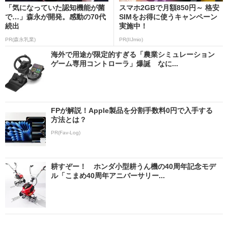
「気になっていた認知機能が菌
スマホ2GBで月額850円～ 格安
で…」森永が開発。感動の70代
SIMをお得に使うキャンペーン
続出
実施中！
PR(森永乳業)
PR(IIJmio)
海外で用途が限定的すぎる「農業シミュレーション
ゲーム専用コントローラ」爆誕 なに...
FPが解説！Apple製品を分割手数料0円で入手する
方法とは？
PR(Fav-Log)
耕すぞー！ ホンダ小型耕うん機の40周年記念モデ
ル「こまめ40周年アニバーサリー...