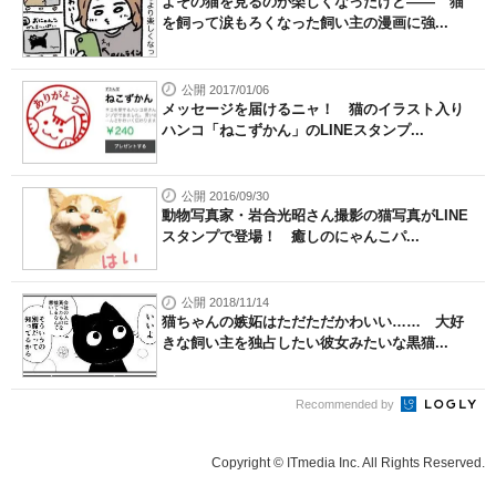
よその猫を見るのが楽しくなったけど―― 猫
を飼って涙もろくなった飼い主の漫画に強...
公開 2017/01/06
メッセージを届けるニャ！ 猫のイラスト入り
ハンコ「ねこずかん」のLINEスタンプ...
公開 2016/09/30
動物写真家・岩合光昭さん撮影の猫写真がLINE
スタンプで登場！ 癒しのにゃんこパ...
公開 2018/11/14
猫ちゃんの嫉妬はただただかわいい…… 大好
きな飼い主を独占したい彼女みたいな黒猫...
Recommended by
Copyright © ITmedia Inc. All Rights Reserved.