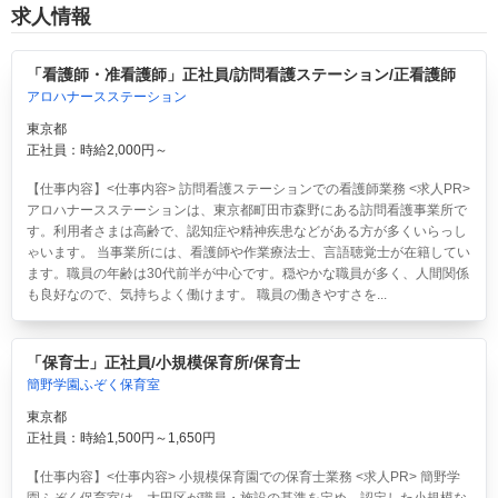
求人情報
「看護師・准看護師」正社員/訪問看護ステーション/正看護師
アロハナースステーション
東京都
正社員：時給2,000円～
【仕事内容】<仕事内容> 訪問看護ステーションでの看護師業務 <求人PR>
アロハナースステーションは、東京都町田市森野にある訪問看護事業所で
す。利用者さまは高齢で、認知症や精神疾患などがある方が多くいらっし
ゃいます。 当事業所には、看護師や作業療法士、言語聴覚士が在籍してい
ます。職員の年齢は30代前半が中心です。穏やかな職員が多く、人間関係
も良好なので、気持ちよく働けます。 職員の働きやすさを...
「保育士」正社員/小規模保育所/保育士
簡野学園ふぞく保育室
東京都
正社員：時給1,500円～1,650円
【仕事内容】<仕事内容> 小規模保育園での保育士業務 <求人PR> 簡野学