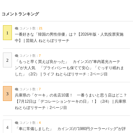
コメントランキング
コメント数：
21
1
一番好きな「韓国の男性俳優」は？【2026年版・人気投票実施
中】 | 芸能人 ねとらぼリサーチ
コメント数：
7
2
「もっと早く買えば良かった」 カインズの“車内遮光カーテ
ン”が大人気 「プライバシーも保てて安心」「ぐっすり眠れま
した」（2/2） | ライフ ねとらぼリサーチ：2ページ目
コメント数：
7
3
兵庫県の「ケーキ」の名店10選！ 一番うまいと思う店はどこ？
【7月12日は「デコレーションケーキの日」！】（2/4） | 兵庫県
ねとらぼリサーチ：2ページ目
コメント数：
4
4
「車に常備しました」 カインズの“1980円クーラーバッグ”が評