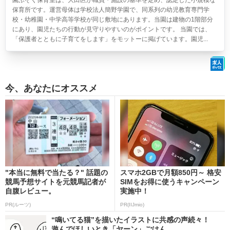
園ふぞく保育室は、大田区が職員・施設の基準を定め、認定した小規模な
保育所です。運営母体は学校法人簡野学園で、同系列の幼児教育専門学
校・幼稚園・中学高等学校が同じ敷地にあります。当園は建物の1階部分
にあり、園児たちの行動が見守りやすいのがポイントです。 当園では、
「保護者とともに子育てをします」をモットーに掲げています。園児...
今、あなたにオススメ
"本当に無料で当たる？" 話題の
スマホ2GBで月額850円～ 格安
競馬予想サイトを元競馬記者が
SIMをお得に使うキャンペーン
自腹レビュー。
実施中！
PR(ルーツ)
PR(IIJmio)
“鳴いてる猫”を描いたイラストに共感の声続々！
遊んでほしいとき「ヤーン」ごはん...