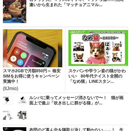
違いから生まれた「マッチョアニマル...
スマホ2GBで月額850円～ 格安
スケバンや学ラン姿の猫がかわ
SIMをお得に使うキャンペーン
いい 80年代テイスト全開の
実施中！
「なめ猫」LINEスタン...
(IIJmio)
ルンバに乗ってメッセージ消さないで〜！ 猫が画
面上で遊ぶ「吹き出しに群がる猫」が...
布団のど真ん中を陣取り決して動かない……！ 生