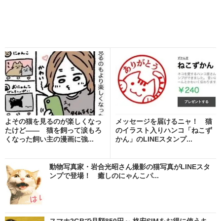
よその猫を見るのが楽しくなっ
メッセージを届けるニャ！ 猫
たけど―― 猫を飼って涙もろ
のイラスト入りハンコ「ねこず
くなった飼い主の漫画に強...
かん」のLINEスタンプ...
動物写真家・岩合光昭さん撮影の猫写真がLINEスタ
ンプで登場！ 癒しのにゃんこパ...
スマホ2GBで月額850円～ 格安SIMをお得に使うキ