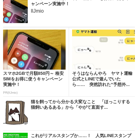
ャンペーン実施中！
IIJmio
スマホ2GBで月額850円～ 格安
そうはならんやろ ヤマト運輸
SIMをお得に使うキャンペーン
公式とLINEで遊んでいた
実施中！
ら…… 突然訪れた“予想外...
PR(IIJmio)
猫を飼ってから分かる大変なこと 「ほっこりする
猫飼いあるある」から「やがて直面す...
これがリアルスタンプか……！ 人気LINEスタンプ