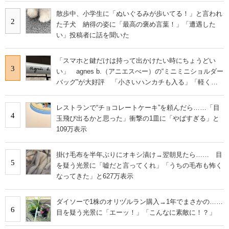
散歩中、小学生に「ぬいぐるみが歩いてる！」と言われ
2
た子犬 納得の姿に「最高の褒め言葉！」「遭遇した
い」投稿者に話を聞いた
「スマホと鍵だけは持って出かけたい時にちょうどい
3
い」 agnes b.（アニエスべー）の“ミニミニショルダー
バッグ”が大好評 「小さいハンカチも入る」「軽くて
旅行でも活躍します
レストランで“チョコレートケーキ”を頼んだら……「目
4
玉飛び出るかと思った」衝撃の1皿に「やばすぎる」と
109万表示
掛け毛布を半年ぶりにオキシ漬け→翌朝見たら…… 目
5
を疑う光景に「嘘だと言ってくれ」「うちの毛布も怖く
なってきた」と627万表示
ダイソーで1株のオリヅルラン購入→1年でまさかの……
6
目を疑う光景に「エーッ！」「こんなに素敵に！？」