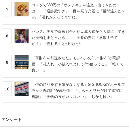
コメダで680円の「ポテチキ」を注文→出てきたの
7
は……「逆詐欺すぎ」 目を疑う光景に「量間違えた？
w」「溢れかえってますね」
パレスホテルで両家顔合わせ→成人式から大切にしてき
8
た振袖をまとったら…… 圧巻の姿に「素敵！全て
が！」「憧れる」と610万再生
「革財布を引退させた」モンベルの“ミニ財布”が高評
9
価 「札入れ、小銭入れとして2つ使ってる」「軽くて
良い！」
「他の時計をする気がなくなる」G-SHOCKの“オールブ
10
ラック腕時計”が高評価 「ちらっと見ただけで確実に
視認」「実物の方がカッコいい」「しかも軽い」
アンケート