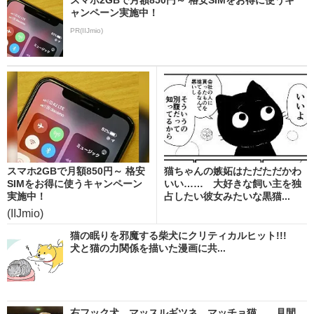
ャンペーン実施中！
PR(IIJmio)
スマホ2GBで月額850円～ 格安
猫ちゃんの嫉妬はただただかわ
SIMをお得に使うキャンペーン
いい…… 大好きな飼い主を独
実施中！
占したい彼女みたいな黒猫...
(IIJmio)
猫の眠りを邪魔する柴犬にクリティカルヒット!!!
犬と猫の力関係を描いた漫画に共...
右フック犬、マッスルギツネ、マッチョ猫……見間