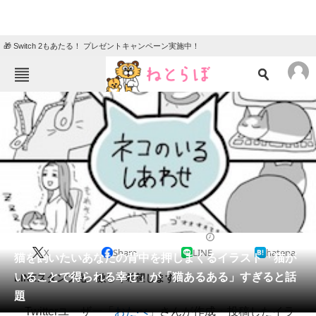
🎁 Switch 2もあたる！ プレゼントキャンペーン実施中！
ねとらぼメニュー
TOP
ニュース
エンタメ
クイズ
グルメ
地域
住まい
教育・育児
動物
リサーチ
2014/12/05 16:35（公開）
X
Share
LINE
hatena
会員記事
猫を飼いたいあなたの背中を押しまくるイラスト「猫が
いることで得られる幸せ」が「猫あるある」すぎると話
LINEスタンプ化、激しく希望します。
メディア
題
Twitterユーザー「
おたべ
」さんが作成・投稿したイラ
注目記事を集めた総合ページ