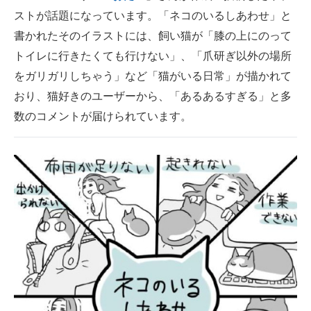
ストが話題になっています。「ネコのいるしあわせ」と
ITの今と未来を見通す
書かれたそのイラストには、飼い猫が「膝の上にのって
トイレに行きたくても行けない」、「爪研ぎ以外の場所
スマホと通信の最新トレンド
をガリガリしちゃう」など「猫がいる日常」が描かれて
進化するPCとデバイスの未来
おり、猫好きのユーザーから、「あるあるすぎる」と多
数のコメントが届けられています。
好きが集まる 比べて選べる
ビジネスと働き方のヒント
AI活用のいまが分かる
企業ITのトレンドを詳説
経営リーダーのコミュニティ
マーケ×ITの今がよく分かる
ITエンジニア向け専門サイト