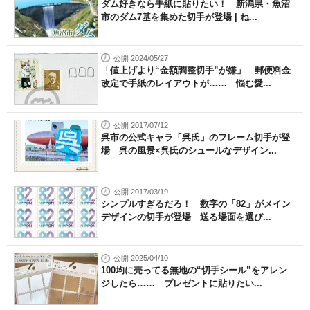
ダム好きなら手紙に貼りたい！ 新潟県・魚沼
市のダム7基を集めた切手が登場 | ね...
公開 2024/05/27
「値上げより“金額調整切手”が嫌」 郵便料金
改定で手紙のレイアウトが…… 悩む愛...
公開 2017/07/12
呉市の公式キャラ「呉氏」のフレーム切手が登
場 呉の風景×呉氏のシュールなデザイン...
公開 2017/03/19
シンプルすぎるだろ！ 数字の「82」がメイン
デザインの切手が登場 送る場面を選び...
公開 2025/04/10
100均に売ってる無地の“切手シール”をアレン
ジしたら…… プレゼントに貼りたい...