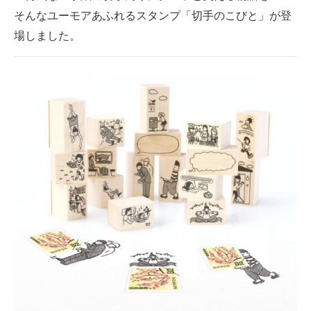
そんなユーモアあふれるスタンプ「切手のこびと」が登
ITの今と未来を見通す
場しました。
スマホと通信の最新トレンド
進化するPCとデバイスの未来
好きが集まる 比べて選べる
ビジネスと働き方のヒント
AI活用のいまが分かる
企業ITのトレンドを詳説
経営リーダーのコミュニティ
マーケ×ITの今がよく分かる
ITエンジニア向け専門サイト