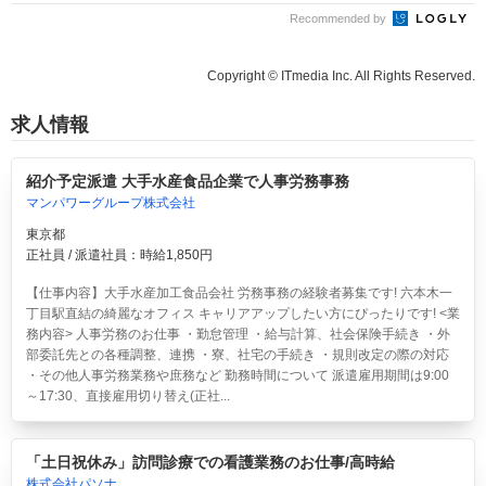
Recommended by
Copyright © ITmedia Inc. All Rights Reserved.
求人情報
紹介予定派遣 大手水産食品企業で人事労務事務
マンパワーグループ株式会社
東京都
正社員 / 派遣社員：時給1,850円
【仕事内容】大手水産加工食品会社 労務事務の経験者募集です! 六本木一
丁目駅直結の綺麗なオフィス キャリアアップしたい方にぴったりです! <業
務内容> 人事労務のお仕事 ・勤怠管理 ・給与計算、社会保険手続き ・外
部委託先との各種調整、連携 ・寮、社宅の手続き ・規則改定の際の対応
・その他人事労務業務や庶務など 勤務時間について 派遣雇用期間は9:00
～17:30、直接雇用切り替え(正社...
「土日祝休み」訪問診療での看護業務のお仕事/高時給
株式会社パソナ