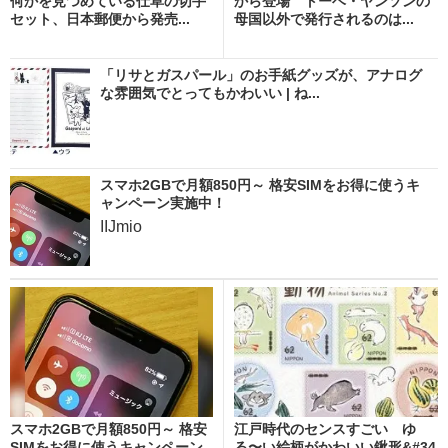
何かを見つめている仕草の切手
から登場 トーベ・ヤンソンの
セット、日本郵便から発売...
母国以外で発行されるのは...
「リサとガスパール」のお手紙グッズが、アナログ
な雰囲気でとってもかわいい | ね...
スマホ2GBで月額850円～ 格安SIMをお得に使うキ
ャンペーン実施中！
IIJmio
スマホ2GBで月額850円～ 格安
江戸時代のセンスすごい ゆ
SIMをお得に使うキャンペーン
る〜い絵柄がかわいい鍬形&#34