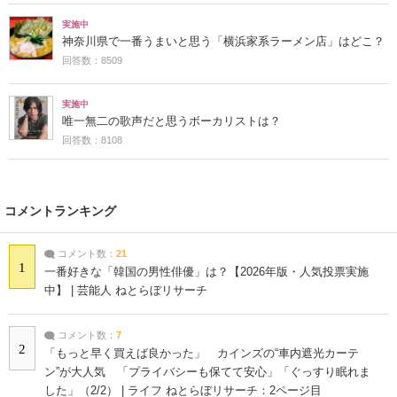
実施中
神奈川県で一番うまいと思う「横浜家系ラーメン店」はどこ？
回答数：8509
実施中
唯一無二の歌声だと思うボーカリストは？
回答数：8108
コメントランキング
コメント数：
21
1
一番好きな「韓国の男性俳優」は？【2026年版・人気投票実施
中】 | 芸能人 ねとらぼリサーチ
コメント数：
7
2
「もっと早く買えば良かった」 カインズの“車内遮光カーテ
ン”が大人気 「プライバシーも保てて安心」「ぐっすり眠れま
した」（2/2） | ライフ ねとらぼリサーチ：2ページ目