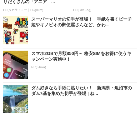
りだくさんの「アニア ...
PR(タカラトミー｜Hugkum)
PR(Fav-Log)
スーパーマリオの切手が登場！ 手紙を書くピーチ
姫やキノピオの郵便屋さんなど、かわ...
スマホ2GBで月額850円～ 格安SIMをお得に使うキ
ャンペーン実施中！
PR(IIJmio)
ダム好きなら手紙に貼りたい！ 新潟県・魚沼市の
ダム7基を集めた切手が登場 | ね...