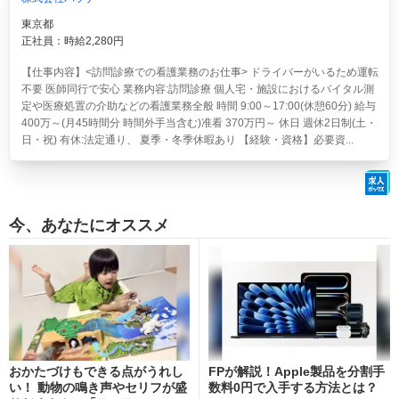
東京都
正社員：時給2,280円
【仕事内容】<訪問診療での看護業務のお仕事> ドライバーがいるため運転
不要 医師同行で安心 業務内容:訪問診療 個人宅・施設におけるバイタル測
定や医療処置の介助などの看護業務全般 時間 9:00～17:00(休憩60分) 給与
400万～(月45時間分 時間外手当含む)准看 370万円～ 休日 週休2日制(土・
日・祝) 有休:法定通り、 夏季・冬季休暇あり 【経験・資格】必要資...
今、あなたにオススメ
おかたづけもできる点がうれし
FPが解説！Apple製品を分割手
い！ 動物の鳴き声やセリフが盛
数料0円で入手する方法とは？