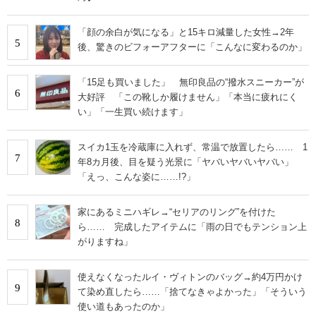
「顔の余白が気になる」と15キロ減量した女性→2年
5
後、驚きのビフォーアフターに「こんなに変わるのか」
「15足も買いました」 無印良品の“撥水スニーカー”が
6
大好評 「この靴しか履けません」「本当に疲れにく
い」「一生買い続けます」
スイカ1玉を冷蔵庫に入れず、常温で放置したら…… 1
7
年8カ月後、目を疑う光景に「ヤバいヤバいヤバい」
「えっ、こんな姿に……!?」
家にあるミニハギレ→“セリアのリング”を付けた
8
ら…… 完成したアイテムに「雨の日でもテンション上
がりますね」
使えなくなったルイ・ヴィトンのバッグ→約4万円かけ
9
て染め直したら……「捨てなきゃよかった」「そういう
使い道もあったのか」