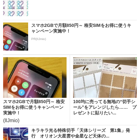
スマホ2GBで月額850円～ 格安SIMをお得に使うキ
ャンペーン実施中！
PR(IIJmio)
スマホ2GBで月額850円～ 格安
100均に売ってる無地の“切手シ
SIMをお得に使うキャンペーン
ール”をアレンジしたら…… プ
実施中！
レゼントに貼りたい...
(IIJmio)
キラキラ光る特殊切手「天体シリーズ 第1集」発
行 オリオン大星雲や金星など天体の...