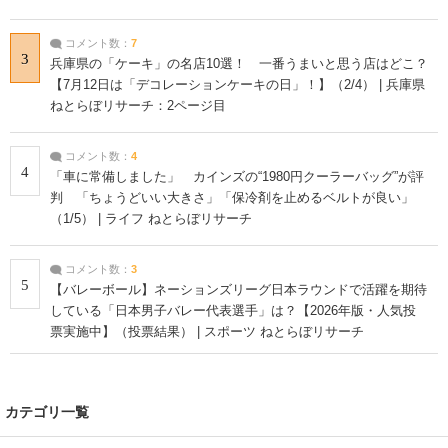
コメント数：
7
3
兵庫県の「ケーキ」の名店10選！ 一番うまいと思う店はどこ？
【7月12日は「デコレーションケーキの日」！】（2/4） | 兵庫県
ねとらぼリサーチ：2ページ目
コメント数：
4
4
「車に常備しました」 カインズの“1980円クーラーバッグ”が評
判 「ちょうどいい大きさ」「保冷剤を止めるベルトが良い」
（1/5） | ライフ ねとらぼリサーチ
コメント数：
3
5
【バレーボール】ネーションズリーグ日本ラウンドで活躍を期待
している「日本男子バレー代表選手」は？【2026年版・人気投
票実施中】（投票結果） | スポーツ ねとらぼリサーチ
カテゴリ一覧