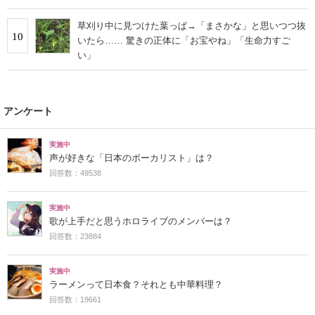
草刈り中に見つけた葉っぱ→「まさかな」と思いつつ抜
10
いたら…… 驚きの正体に「お宝やね」「生命力すご
い」
アンケート
実施中
声が好きな「日本のボーカリスト」は？
回答数：49538
実施中
歌が上手だと思うホロライブのメンバーは？
回答数：23884
実施中
ラーメンって日本食？それとも中華料理？
回答数：19661