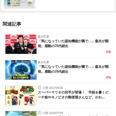
関連記事
森永乳業
「気になっていた認知機能が菌で…」森永が開
発。感動の70代続出
PR
森永乳業
「気になっていた認知機能が菌で…」森永が開
発。感動の70代続出
PR
公開 2017/04/28
スーパーマリオの切手が登場！ 手紙を書くピ
ーチ姫やキノピオの郵便屋さんなど、かわ...
公開 2016/07/09