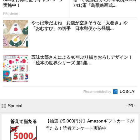
実施中！
741;斎「鳥獣略画式...
PR(IIJmio)
やっぱ米だよね お腹が空きそうな「太巻き」や
「おむすび」の切手 日本郵便から登場...
五味太郎さんによる40年ぶり描きおろしデザイン！
「絵本の世界シリーズ 第1集 ...
Recommended by
Special
- PR -
【抽選で5,000円分】Amazonギフトカードが
当たる！読者アンケート実施中