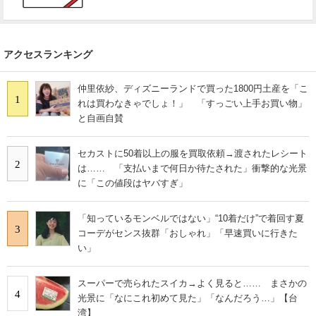
アクセスランキング
仲里依紗、ディズニーランドで買った1800円土産を「こ
1
れは買わなきゃでしょ！」 「すっごい上手お買い物」
と自画自賛
セカストに50着以上の服を買取依頼→渡されたレシート
2
は…… 「支払いまで何日か待たされた」衝撃的な光景
に「この値段はヤバすぎ」
「知っているモンベルではない」“10着だけ”で着回す夏
3
コーデがセンス抜群「おしゃれ」「早速買いに行きた
い」
スーパーで売られたスイカ→よく見ると…… まさかの
4
光景に「なにこれ初めて見た」「なんだろう…」【台
湾】