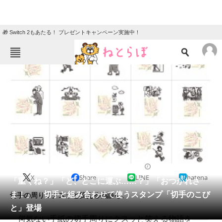
🎁 Switch 2もあたる！ プレゼントキャンペーン実施中！
ねとらぼメニュー
TOP
ニュース
エンタメ
クイズ
グルメ
地域
住まい
教育・育児
動物
リサーチ
2014/12/07 11:00（公開）
X
Share
LINE
hatena
会員記事
「重くね？」「ど、どこに運ぶ……？」「おつかれさ
ま！」 切手と組み合わせて使うスタンプ「切手のこび
切手の周りにクスッと笑える物語を。
メディア
と」登場
何気ない手紙の切手周りにクスッと笑える物語を――
注目記事を集めた総合ページ