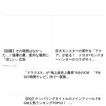
【話題】その発想はなかっ
巨大モンスターの背中を「アク
た…！猛暑の夏、意外な場所に
ア」が走る！ トヨタ×モンスタ
「涼しい」広告
ーハンターのコラボサイ...
PR(ねとらぼ)
「ドラクエX」が“地上波史上最長”6分のCM 「FN
S27時間テレビ」内で一夜限...
【DQ】ナンバリングタイトルのメインフィールドB
GM人気ランキングTOP12！ ...