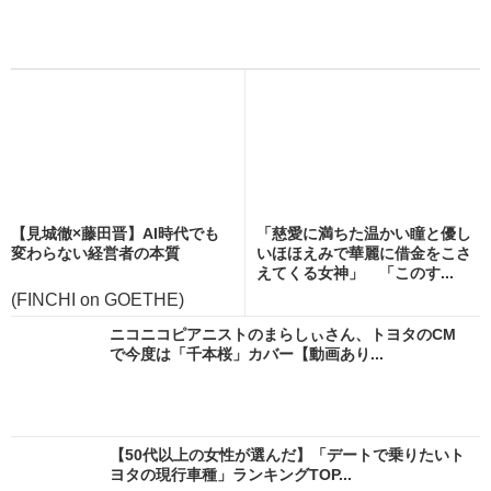
【見城徹×藤田晋】AI時代でも
「慈愛に満ちた温かい瞳と優し
変わらない経営者の本質
いほほえみで華麗に借金をこさ
えてくる女神」 「このす...
(FINCHI on GOETHE)
ニコニコピアニストのまらしぃさん、トヨタのCM
で今度は「千本桜」カバー【動画あり...
【50代以上の女性が選んだ】「デートで乗りたいト
ヨタの現行車種」ランキングTOP...