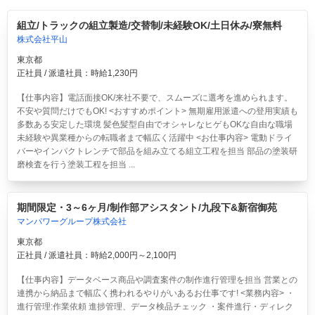
組立/トラックの組立製造/交替制/未経験OK/土日休み/寮無料
株式会社平山
東京都
正社員 / 派遣社員：時給1,230円
【仕事内容】電話面接OK/来社不要で、スムーズに選考を進められます。
不安や質問だけでもOK! <おすすめポイント> 無期雇用派遣への登用実績も
多数ある安定した環境 髪色髪型自由でオシャレなヒゲもOKな自由な職場
未経験や異業種からの転職者まで幅広く活躍中 <お仕事内容> 電動ドライ
バーやインパクトレンチで部品を組み立てる組立工程を担当 部品の塗装研
磨検査を行う塗装工程を担当 ...
期間限定・3～6ヶ月/制作部アシスタント/九段下&新宿御苑
マンパワーグループ株式会社
東京都
正社員 / 派遣社員：時給2,000円～2,100円
【仕事内容】データベース商品や調査案件の制作進行管理を担当 営業との
連携から納品まで幅広く携われるやりがいあるお仕事です! <業務内容> ・
進行管理:作業依頼 進捗管理、データ検品チェック ・案件進行・ディレク