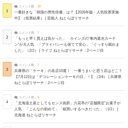
コメント数：
20
1
一番好きな「韓国の男性俳優」は？【2026年版・人気投票実施
中】（投票結果） | 芸能人 ねとらぼリサーチ
コメント数：
7
2
「もっと早く買えば良かった」 カインズの“車内遮光カーテ
ン”が大人気 「プライバシーも保てて安心」「ぐっすり眠れま
した」（2/2） | ライフ ねとらぼリサーチ：2ページ目
コメント数：
7
3
兵庫県の「ケーキ」の名店10選！ 一番うまいと思う店はどこ？
【7月12日は「デコレーションケーキの日」！】（2/4） | 兵庫県
ねとらぼリサーチ：2ページ目
コメント数：
5
4
「北海道土産としてもセンス抜群」六花亭の“店舗限定”お菓子が
人気 「こんなの初めて」「箱買いするべきだった」（1/2） |
北海道 ねとらぼリサーチ