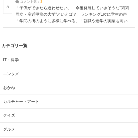
コメント数：
3
5
「子供ができたら通わせたい」 今後発展していきそうな“関関
同立・産近甲龍の大学”といえば？ ランキング1位に学生の声
「学問の街のように多様に学べる」「就職や進学の実績も高い」
| 大学 ねとらぼリサーチ
カテゴリ一覧
IT・科学
エンタメ
おかね
カルチャー・アート
クイズ
グルメ