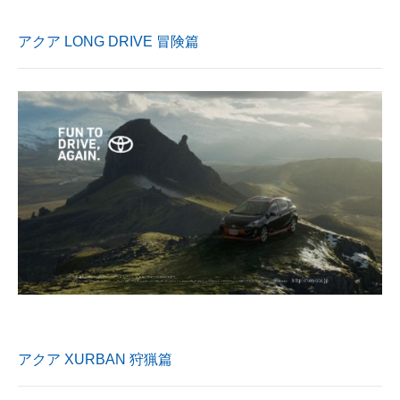
企業向けIT製品の総合サイト
アクア LONG DRIVE 冒険篇
IT製品の技術・比較・事例
製造業のIT導入・活用を支援
モノづくり技術者専門サイト
エレクトロニクス専門サイト
電子設計の基本と応用
エネルギーの専門メディア
建設×テクノロジーの最前線
ちょっと気になるネットの話題
アクア XURBAN 狩猟篇