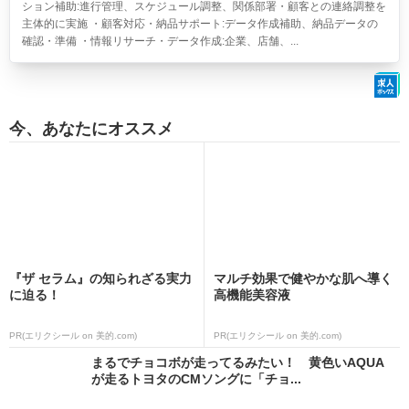
ション補助:進行管理、スケジュール調整、関係部署・顧客との連絡調整を
主体的に実施 ・顧客対応・納品サポート:データ作成補助、納品データの
確認・準備 ・情報リサーチ・データ作成:企業、店舗、...
今、あなたにオススメ
『ザ セラム』の知られざる実力
マルチ効果で健やかな肌へ導く
に迫る！
高機能美容液
PR(エリクシール on 美的.com)
PR(エリクシール on 美的.com)
まるでチョコボが走ってるみたい！ 黄色いAQUA
が走るトヨタのCMソングに「チョ...