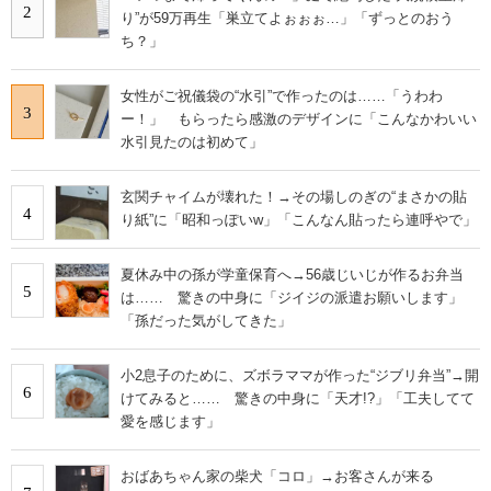
2
り”が59万再生「巣立てよぉぉぉ…」「ずっとのおう
ち？」
女性がご祝儀袋の“水引”で作ったのは……「うわわ
3
ー！」 もらったら感激のデザインに「こんなかわいい
水引見たのは初めて」
玄関チャイムが壊れた！→その場しのぎの“まさかの貼
4
り紙”に「昭和っぽいw」「こんなん貼ったら連呼やで」
夏休み中の孫が学童保育へ→56歳じいじが作るお弁当
5
は…… 驚きの中身に「ジイジの派遣お願いします」
「孫だった気がしてきた」
小2息子のために、ズボラママが作った“ジブリ弁当”→開
6
けてみると…… 驚きの中身に「天才!?」「工夫してて
愛を感じます」
おばあちゃん家の柴犬「コロ」→お客さんが来る