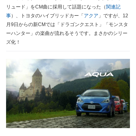
リュード」をCM曲に採用して話題になった（
関連記
ITの今と未来を見通す
事
）、トヨタのハイブリッドカー「
アクア
」ですが、12
月9日からの新CMでは「ドラゴンクエスト」「モンスタ
スマホと通信の最新トレンド
ーハンター」の楽曲が流れるそうです。まさかのシリー
進化するPCとデバイスの未来
ズ化！
好きが集まる 比べて選べる
ビジネスと働き方のヒント
AI活用のいまが分かる
企業ITのトレンドを詳説
経営リーダーのコミュニティ
マーケ×ITの今がよく分かる
ITエンジニア向け専門サイト