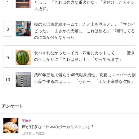
7
と…… 「これは強力な番犬だな」「名付けした人セン
ス抜群」
朝の京浜東北線ホームで、ふと上を見ると……「マジビ
8
ビった」 まさかの光景に「これは焦る」「利用してる
のに気が付かなかった」
食べきれなかったスイカ→四角にカットして…… 驚き
9
の仕上がりに「これは良い！」「やってみます」
築60年団地で暮らす40代独身男性、真夏にスーパーの割
10
引品で作るのは…… 「うわー」「ホント豪華な夕飯」
アンケート
実施中
声が好きな「日本のボーカリスト」は？
回答数：49328