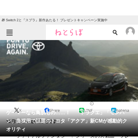
🎁 Switch 2と『スプラ』新作あたる！ プレゼントキャンペーン実施中
ねとらぼメニュー
TOP
ニュース
エンタメ
クイズ
グルメ
地域
住まい
教育・育児
動物
リサーチ
2014/12/09 19:53（公開）
X
Share
LINE
hatena
会員記事
ゲーマーなら鳥肌もの……！ 「ドラクエ」「モンハ
ン」曲採用で話題のトヨタ「アクア」新CMが感動的ク
12月9日から放送開始です！
メディア
オリティ
「ファイナルファンタジー」シリーズの人気曲「プレ
注目記事を集めた総合ページ