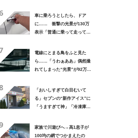
なるわなw」「分かるよ」
6
「いったい何が」
車に乗ろうとしたら、ドア
に…… 衝撃の光景が130万
表示「普通に乗って走ってた
やん」「どうやって入った
7
の!?」
電線にとまる鳥をふと見た
ら……「うわぁああ」偶然撮
れてしまった“光景”が92万再
生「自然は過酷」
8
「おいしすぎて白目むいて
る」セブンの“新作アイス”に
「うますぎて神」「冷凍庫に
入るだけ買い込もうかし
9
ら…」「シャリシャリがおい
家族で川遊びへ→高1息子が
しい」の声
100均の網でつかまえたの