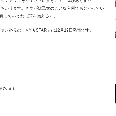
インアップを見てさらに驚き。す、隙がありませ
おちいります。さすがは乙女のことなら何でも分かってい
う絶対買っちゃうわ（頭を抱える）。
必見の「MY★STAR」は12月19日発売です。
得ています