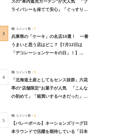
ズの“車内遮光カーテン”が大人気 「プ
ライバシーも保てて安心」「ぐっすり眠
れました」（2/2） | ライフ ねとらぼリ
サーチ：2ページ目
コメント数：
7
3
兵庫県の「ケーキ」の名店10選！ 一番
うまいと思う店はどこ？【7月12日は
「デコレーションケーキの日」！】
（2/4） | 兵庫県 ねとらぼリサーチ：2ペ
ージ目
コメント数：
5
4
「北海道土産としてもセンス抜群」六花
亭の“店舗限定”お菓子が人気 「こんな
の初めて」「箱買いするべきだった」
（1/2） | 北海道 ねとらぼリサーチ
コメント数：
3
5
【バレーボール】ネーションズリーグ日
本ラウンドで活躍を期待している「日本