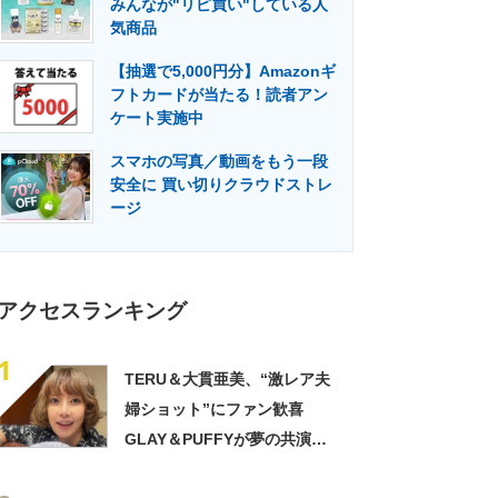
みんなが"リピ買い"している人
門メディア
建設×テクノロジーの最前線
気商品
【抽選で5,000円分】Amazonギ
フトカードが当たる！読者アン
ケート実施中
スマホの写真／動画をもう一段
安全に 買い切りクラウドストレ
ージ
アクセスランキング
1
TERU＆大貫亜美、“激レア夫
婦ショット”にファン歓喜
GLAY＆PUFFYが夢の共演
「旦那おるやん」「夫婦で写