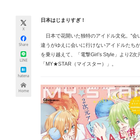
モノづくり技術者専門サイト
エレクトロ
日本はじまりすぎ！
X
ちょっと気になるネットの話題
日本で花開いた独特のアイドル文化。“会い
Share
違うがゆえに会いに行けないアイドルたち
を乗り越えて、「電撃Girl's Style」
LINE
「MY★STAR（マイスター）」。
hatena
Home