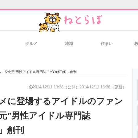
グルメ
地域
住まい
と未来を見通す
スマホと通信の最新トレンド
進化するPCとデ
“2次元”男性アイドル専門誌「MY★STAR」創刊
のいまが分かる
企業ITのトレンドを詳説
経営リーダーの
2014/12/11 13:36（公開）
2014/12/11 13:36（更新）
メに登場するアイドルのファン
次元”男性アイドル専門誌
T製品の総合サイト
IT製品の技術・比較・事例
製造業のIT導入
R」創刊