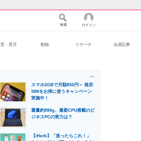
検索
ログイン
教育・育児
動物
リサーチ
会員記事
バイスの未来
好きが集まる 比べて選べる
- PR -
スマホ2GBで月額850円～ 格安
コミュニティ
マーケ×ITの今がよく分かる
SIMをお得に使うキャンペーン
実施中！
重量約999g、最新CPU搭載のビ
・活用を支援
ジネスPCの実力は？
【iHerb】「迷ったらこれ！」