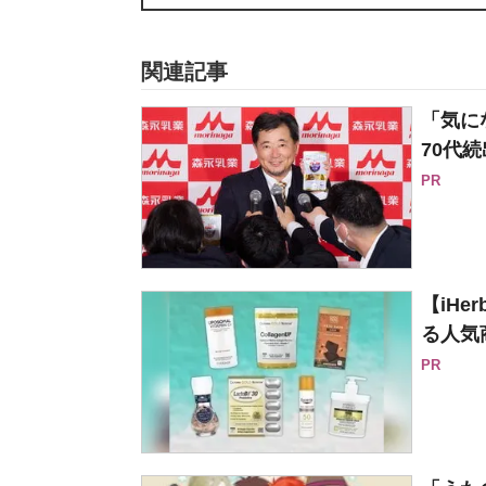
関連記事
「気に
70代続
PR
【iH
る人気
PR