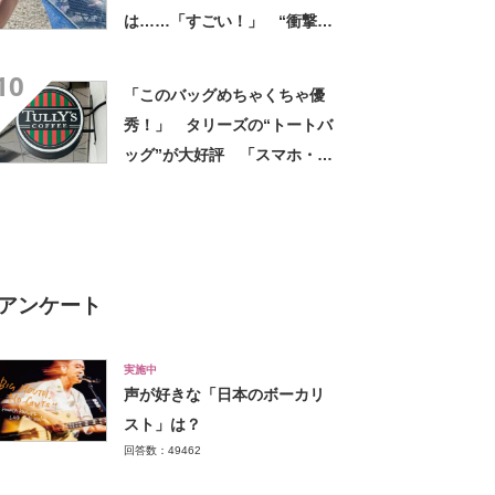
は……「すごい！」 “衝撃の
光景”に「めっちゃ大きい！」
10
「楽しそう」
「このバッグめちゃくちゃ優
秀！」 タリーズの“トートバ
ッグ”が大好評 「スマホ・財
布・本・飲み物などが入る」
「タンブラー入れられるポケ
ットもある」
アンケート
実施中
声が好きな「日本のボーカリ
スト」は？
回答数：49462