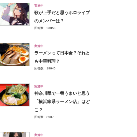
実施中
歌が上手だと思うホロライブ
のメンバーは？
回答数：23853
実施中
ラーメンって日本食？それと
も中華料理？
回答数：19645
実施中
神奈川県で一番うまいと思う
「横浜家系ラーメン店」はど
こ？
回答数：8507
実施中