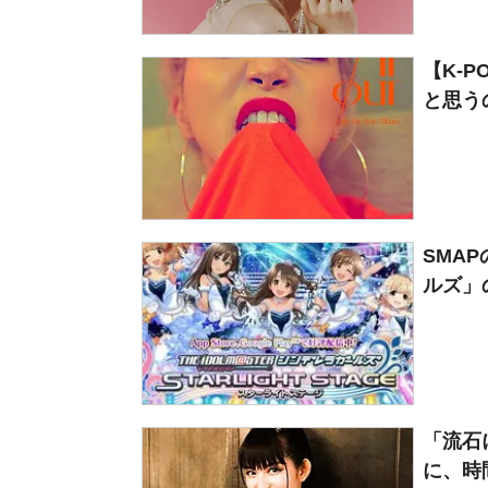
【K-
と思うの
SMA
ルズ」
「流石に
に、時間