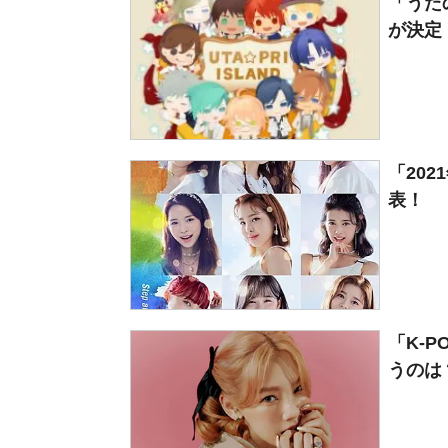
「うた
が決定
「20
表！ 「O
「K-
うのは？