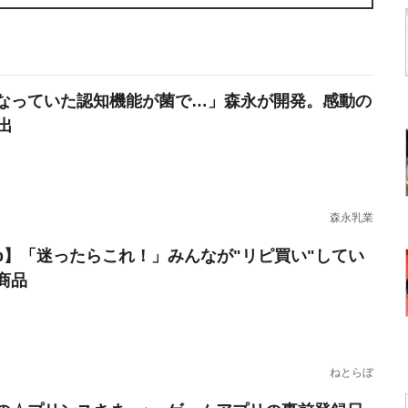
なっていた認知機能が菌で…」森永が開発。感動の
出
森永乳業
erb】「迷ったらこれ！」みんなが"リピ買い"してい
商品
ねとらぼ