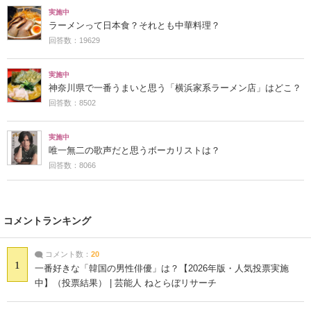
実施中
ラーメンって日本食？それとも中華料理？
回答数：19629
実施中
神奈川県で一番うまいと思う「横浜家系ラーメン店」はどこ？
回答数：8502
実施中
唯一無二の歌声だと思うボーカリストは？
回答数：8066
コメントランキング
コメント数：
20
1
一番好きな「韓国の男性俳優」は？【2026年版・人気投票実施
中】（投票結果） | 芸能人 ねとらぼリサーチ