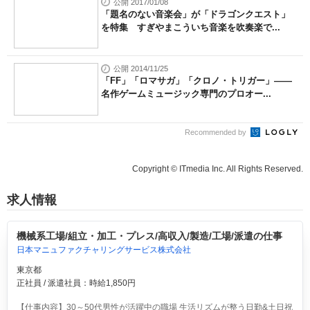
公開 2017/01/08
「題名のない音楽会」が「ドラゴンクエスト」
を特集 すぎやまこういち音楽を吹奏楽で...
公開 2014/11/25
「FF」「ロマサガ」「クロノ・トリガー」――
名作ゲームミュージック専門のプロオー...
Recommended by
Copyright © ITmedia Inc. All Rights Reserved.
求人情報
機械系工場/組立・加工・プレス/高収入/製造/工場/派遣の仕事
日本マニュファクチャリングサービス株式会社
東京都
正社員 / 派遣社員：時給1,850円
【仕事内容】30～50代男性が活躍中の職場 生活リズムが整う日勤&土日祝