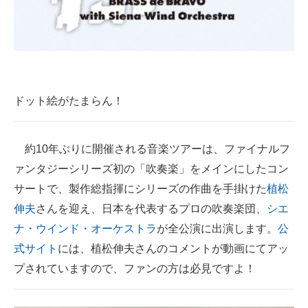
企業向けIT製品の総合サイト
IT製品の技術・比較・事例
製造業のIT導入・活用を支援
ドット絵がたまらん！
モノづくり技術者専門サイト
エレクトロニクス専門サイト
約10年ぶりに開催される音楽ツアーは、ファイナルフ
電子設計の基本と応用
ァンタジーシリーズ初の「吹奏楽」をメインにしたコン
サートで、製作総指揮にシリーズの作曲を手掛けた
植松
エネルギーの専門メディア
伸夫
さんを迎え、日本を代表するプロの吹奏楽団、
シエ
建設×テクノロジーの最前線
ナ・ウインド・オーケストラ
が全公演に出演します。
公
式サイト
には、植松伸夫さんのコメントが動画にてアッ
ちょっと気になるネットの話題
プされていますので、ファンの方は必見ですよ！