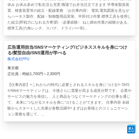
休み お休み多めで私生活も充実 職場でお弁当注文できます 半導体製造装
置、検査装置等の組立・配線業務 〈お仕事内容〉 電気:電気図面を見なが
らハーネス製作、配線・制御盤用品実装、半田付け作業 標準工具を使用し
た組立(即戦力になれる方希望) 〈必要経験〉 ねじ締め作業の経験がある、
標準工具(六角レンチ、スパナ、ドライバー等)...
広告運用担当/SNSマーケティング/ビジネススキルを身につけ
る/髪型自由/SNS運用が学べる
株式会社FFU
東京都
正社員：時給1,700円～2,300円
【仕事内容】<これからの時代に必要とされるスキルを身につける!> SNS
やWebマーケティングは、今後さらに需要が高まる成長分野です。 企業や
サービスの魅力を発信し、人と商品をつなぐマーケティングの仕事を通じ
て、 未来につながるスキルを身につけることができます。 仕事内容 未経
験からスタートした先輩が多数活躍中! まずはお客様とのコミュニケーシ
ョン業務を通じて、...