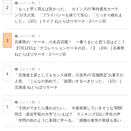
コメント数：
7
2
「もっと早く買えば良かった」 カインズの“車内遮光カーテ
ン”が大人気 「プライバシーも保てて安心」「ぐっすり眠れま
した」（2/2） | ライフ ねとらぼリサーチ：2ページ目
コメント数：
7
3
兵庫県の「ケーキ」の名店10選！ 一番うまいと思う店はどこ？
【7月12日は「デコレーションケーキの日」！】（2/4） | 兵庫県
ねとらぼリサーチ：2ページ目
コメント数：
5
4
「北海道土産としてもセンス抜群」六花亭の“店舗限定”お菓子が
人気 「こんなの初めて」「箱買いするべきだった」（1/2） |
北海道 ねとらぼリサーチ
コメント数：
3
5
「子供ができたら通わせたい」 今後発展していきそうな“関関
同立・産近甲龍の大学”といえば？ ランキング1位に学生の声
「学問の街のように多様に学べる」「就職や進学の実績も高い」
| 大学 ねとらぼリサーチ