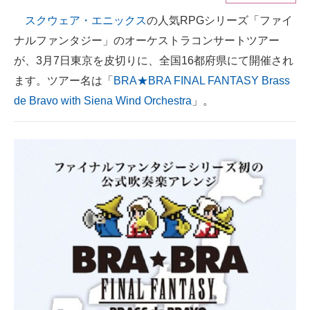
スクウェア・エニックス
の人気RPGシリーズ「ファイ
ITの今と未来を見通す
ナルファンタジー」のオーケストラコンサートツアー
スマホと通信の最新トレンド
が、3月7日東京を皮切りに、全国16都府県にて開催され
ます。ツアー名は「
BRA★BRA FINAL FANTASY Brass
進化するPCとデバイスの未来
de Bravo with Siena Wind Orchestra
」。
好きが集まる 比べて選べる
ビジネスと働き方のヒント
AI活用のいまが分かる
企業ITのトレンドを詳説
経営リーダーのコミュニティ
マーケ×ITの今がよく分かる
ITエンジニア向け専門サイト