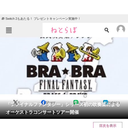
🎁 Switch 2もあたる！ プレゼントキャンペーン実施中！
ねとらぼメニュー
TOP
ニュース
エンタメ
クイズ
グルメ
地域
住まい
教育・育児
動物
リサーチ
2014/12/22 16:15（公開）
X
Share
LINE
hatena
会員記事
「ファイナルファンタジー」シリーズ初の吹奏楽による
オーケストラコンサートツアー開催
作曲家・植松伸夫さん完全監修！
メディア
目次を表示
注目記事を集めた総合ページ