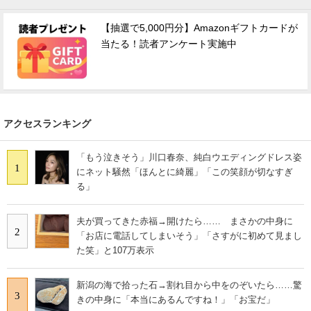
【抽選で5,000円分】Amazonギフトカードが
当たる！読者アンケート実施中
アクセスランキング
「もう泣きそう」川口春奈、純白ウエディングドレス姿
1
にネット騒然「ほんとに綺麗」「この笑顔が切なすぎ
る」
夫が買ってきた赤福→開けたら…… まさかの中身に
2
「お店に電話してしまいそう」「さすがに初めて見まし
た笑」と107万表示
新潟の海で拾った石→割れ目から中をのぞいたら……驚
3
きの中身に「本当にあるんですね！」「お宝だ」