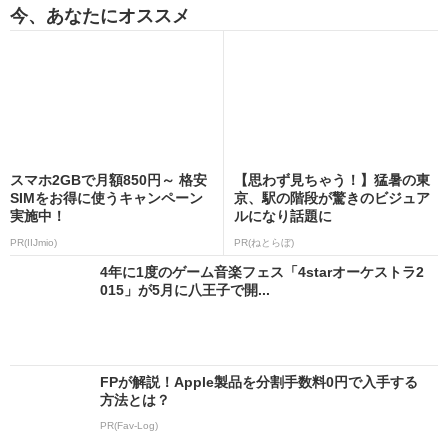
今、あなたにオススメ
スマホ2GBで月額850円～ 格安
【思わず見ちゃう！】猛暑の東
SIMをお得に使うキャンペーン
京、駅の階段が驚きのビジュア
実施中！
ルになり話題に
PR(IIJmio)
PR(ねとらぼ)
4年に1度のゲーム音楽フェス「4starオーケストラ2
015」が5月に八王子で開...
FPが解説！Apple製品を分割手数料0円で入手する
方法とは？
PR(Fav-Log)