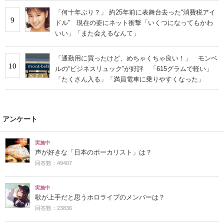
「何十年ぶり？」 約25年前に表舞台去った“消費税アイ
9
ドル” 現在の姿にネット衝撃「いくつになってもかわ
いい」「また会えるなんて」
「通勤用に買ったけど、めちゃくちゃ良い！」 モンベ
10
ルの“ビジネスリュック”が好評 「615グラムで軽い」
「たくさん入る」「満員電車に乗りやすくなった」
アンケート
実施中
声が好きな「日本のボーカリスト」は？
回答数：49407
実施中
歌が上手だと思うホロライブのメンバーは？
回答数：23836