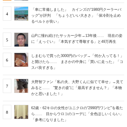
「車に常備しました」 カインズの“1980円クーラーバ
4
ッグ”が評判 「ちょうどいい大きさ」「保冷剤を止め
るベルトが良い」
山Pに憧れ続けたサッカー少年→13年後…… 現在の姿
5
に「えっぐい」「本気すぎて尊敬する」と49万再生
しまむらで買った3000円のバッグ→「何か入ってる！」
6
と開けたら…… まさかの中身に「買いに走った」「コ
スパ良すぎる」
大野智ファン「私の夫、大野くんに似てて幸せ」→見て
7
みると…… ‟驚きの姿”に「最高すぎません？」「本物
かと思いました！」
62歳・62キロの女性がユニクロの“2990円ワンピ”を着た
8
ら…… 目からウロコのコーデに「全色ほしいくらい」
「参考になりました」