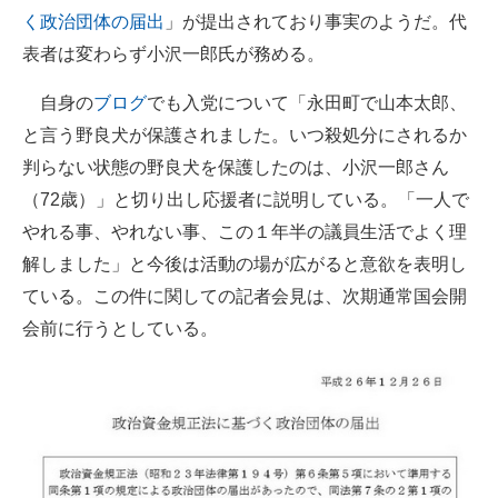
く政治団体の届出
」が提出されており事実のようだ。代
企業向けIT製品の総合サイト
表者は変わらず小沢一郎氏が務める。
IT製品の技術・比較・事例
自身の
ブログ
でも入党について「永田町で山本太郎、
製造業のIT導入・活用を支援
と言う野良犬が保護されました。いつ殺処分にされるか
判らない状態の野良犬を保護したのは、小沢一郎さん
モノづくり技術者専門サイト
（72歳）」と切り出し応援者に説明している。「一人で
エレクトロニクス専門サイト
やれる事、やれない事、この１年半の議員生活でよく理
解しました」と今後は活動の場が広がると意欲を表明し
電子設計の基本と応用
ている。この件に関しての記者会見は、次期通常国会開
エネルギーの専門メディア
会前に行うとしている。
建設×テクノロジーの最前線
ちょっと気になるネットの話題