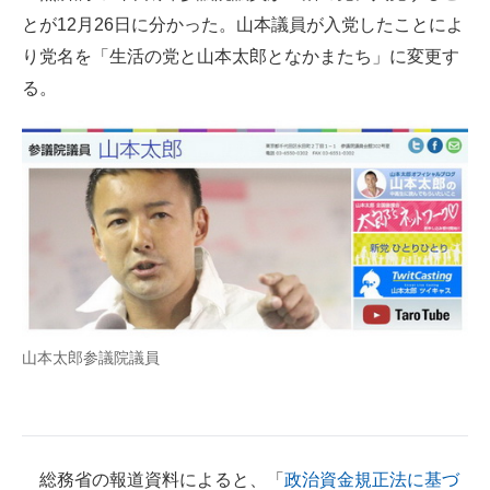
とが12月26日に分かった。山本議員が入党したことによ
ITの今と未来を見通す
り党名を「生活の党と山本太郎となかまたち」に変更す
る。
スマホと通信の最新トレンド
進化するPCとデバイスの未来
好きが集まる 比べて選べる
ビジネスと働き方のヒント
AI活用のいまが分かる
企業ITのトレンドを詳説
山本太郎参議院議員
経営リーダーのコミュニティ
マーケ×ITの今がよく分かる
ITエンジニア向け専門サイト
総務省の報道資料によると、「
政治資金規正法に基づ