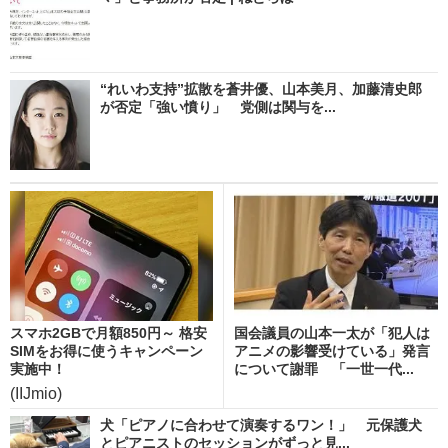
“れいわ支持”拡散を蒼井優、山本美月、加藤清史郎
が否定「強い憤り」 党側は関与を...
スマホ2GBで月額850円～ 格安
国会議員の山本一太が「犯人は
SIMをお得に使うキャンペーン
アニメの影響受けている」発言
実施中！
について謝罪 「一世一代...
(IIJmio)
犬「ピアノに合わせて演奏するワン！」 元保護犬
とピアニストのセッションがずっと見...