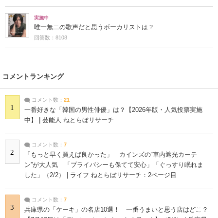
実施中
唯一無二の歌声だと思うボーカリストは？
回答数：8108
コメントランキング
コメント数：
21
1
一番好きな「韓国の男性俳優」は？【2026年版・人気投票実施
中】 | 芸能人 ねとらぼリサーチ
コメント数：
7
2
「もっと早く買えば良かった」 カインズの“車内遮光カーテ
ン”が大人気 「プライバシーも保てて安心」「ぐっすり眠れま
した」（2/2） | ライフ ねとらぼリサーチ：2ページ目
コメント数：
7
3
兵庫県の「ケーキ」の名店10選！ 一番うまいと思う店はどこ？