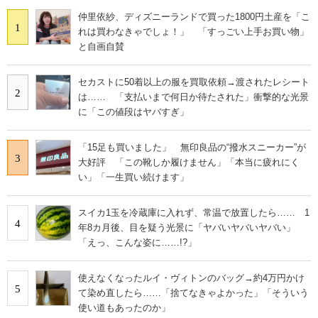
仲里依紗、ディズニーランドで買った1800円土産を「こ
1
れは買わなきゃでしょ！」 「すっごい上手お買い物」
と自画自賛
セカストに50着以上の服を買取依頼→渡されたレシート
2
は…… 「支払いまで何日か待たされた」衝撃的な光景
に「この値段はヤバすぎ」
「15足も買いました」 無印良品の“撥水スニーカー”が
3
大好評 「この靴しか履けません」「本当に疲れにく
い」「一生買い続けます」
スイカ1玉を冷蔵庫に入れず、常温で放置したら…… 1
4
年8カ月後、目を疑う光景に「ヤバいヤバいヤバい」
「えっ、こんな姿に……!?」
使えなくなったルイ・ヴィトンのバッグ→約4万円かけ
5
て染め直したら……「捨てなきゃよかった」「そういう
使い道もあったのか」