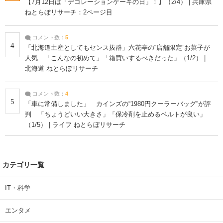
【7月12日は「デコレーションケーキの日」！】（2/4） | 兵庫県
ねとらぼリサーチ：2ページ目
コメント数：
5
4
「北海道土産としてもセンス抜群」六花亭の“店舗限定”お菓子が
人気 「こんなの初めて」「箱買いするべきだった」（1/2） |
北海道 ねとらぼリサーチ
コメント数：
4
5
「車に常備しました」 カインズの“1980円クーラーバッグ”が評
判 「ちょうどいい大きさ」「保冷剤を止めるベルトが良い」
（1/5） | ライフ ねとらぼリサーチ
カテゴリ一覧
IT・科学
エンタメ