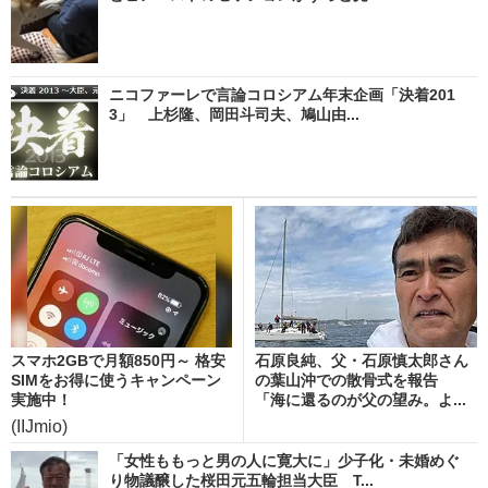
ニコファーレで言論コロシアム年末企画「決着201
3」 上杉隆、岡田斗司夫、鳩山由...
スマホ2GBで月額850円～ 格安
石原良純、父・石原慎太郎さん
SIMをお得に使うキャンペーン
の葉山沖での散骨式を報告
実施中！
「海に還るのが父の望み。よ...
(IIJmio)
「女性ももっと男の人に寛大に」少子化・未婚めぐ
り物議醸した桜田元五輪担当大臣 T...