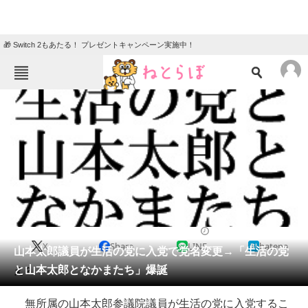
🎁 Switch 2もあたる！ プレゼントキャンペーン実施中！
ねとらぼメニュー
TOP
ニュース
エンタメ
クイズ
グルメ
地域
住まい
教育・育児
動物
リサーチ
2014/12/26 20:25（公開）
X
Share
LINE
hatena
会員記事
山本太郎議員が生活の党に入党で党名変更→「生活の党
と山本太郎となかまたち」爆誕
え？
メディア
無所属の山本太郎参議院議員が生活の党に入党するこ
注目記事を集めた総合ページ