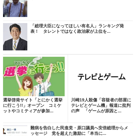
「総理大臣になってほしい有名人」ランキング発
表！ タレントではなく政治家が上位を...
選挙啓発サイト「とにかく選挙
川崎19人殺傷「容疑者の部屋に
に行こう!!」オープン コミケ
テレビとゲーム機」報道に批判
ットやコミティアが参加...
の声 「ゲームが原因と...
難病を告白した民進党・原口議員へ安倍総理からメ
ッセージ 党を超えた激励に「本当に...