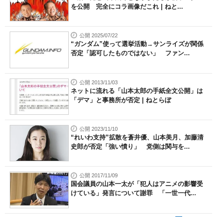
を公開 完全にコラ画像だこれ | ねと...
公開 2025/07/22
“ガンダム”使って選挙活動→サンライズが関係
否定「認可したものではない」 ファン...
公開 2013/11/03
ネットに流れる「山本太郎の手紙全文公開」は
「デマ」と事務所が否定 | ねとらぼ
公開 2023/11/10
“れいわ支持”拡散を蒼井優、山本美月、加藤清
史郎が否定「強い憤り」 党側は関与を...
公開 2017/11/09
国会議員の山本一太が「犯人はアニメの影響受
けている」発言について謝罪 「一世一代...