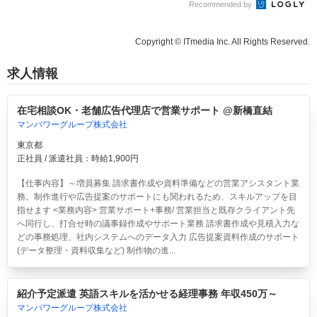
Recommended by
Copyright © ITmedia Inc. All Rights Reserved.
求人情報
在宅相談OK・老舗広告代理店で営業サポート @新橋直結
マンパワーグループ株式会社
東京都
正社員 / 派遣社員：時給1,900円
【仕事内容】～増員募集 請求書作成や資料準備などの営業アシスタント業
務。制作進行や広告提案のサポートにも関われるため、スキルアップを目
指せます <業務内容> 営業サポート+事務/ 営業担当と既存クライアント先
へ同行し、打合せ時の議事録作成やサポート業務 請求書作成や見積入力な
どの事務処理、社内システムへのデータ入力 広告提案資料作成のサポート
(データ整理・資料収集など) 制作物の進...
紹介予定派遣 英語スキルを活かせる経理事務 年収450万～
マンパワーグループ株式会社