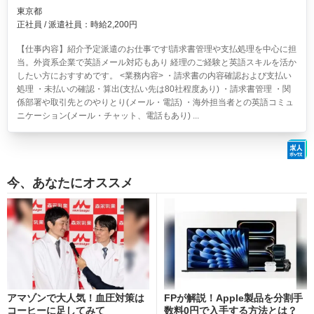
東京都
正社員 / 派遣社員：時給2,200円
【仕事内容】紹介予定派遣のお仕事です!請求書管理や支払処理を中心に担
当。外資系企業で英語メール対応もあり 経理のご経験と英語スキルを活か
したい方におすすめです。 <業務内容> ・請求書の内容確認および支払い
処理 ・未払いの確認・算出(支払い先は80社程度あり) ・請求書管理 ・関
係部署や取引先とのやりとり(メール・電話) ・海外担当者との英語コミュ
ニケーション(メール・チャット、電話もあり) ...
今、あなたにオススメ
アマゾンで大人気！血圧対策は
FPが解説！Apple製品を分割手
コーヒーに足してみて
数料0円で入手する方法とは？