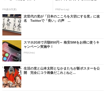
PR(森永乳業)
PR(Fav-Log)
次世代の党が「日本のこころを大切にする党」に改
名 Twitterで「長い」の声 ...
スマホ2GBで月額850円～ 格安SIMをお得に使うキ
ャンペーン実施中！
PR(IIJmio)
生活の党と山本太郎となかまたちが新ポスターを公
開 完全にコラ画像だこれ | ねと...