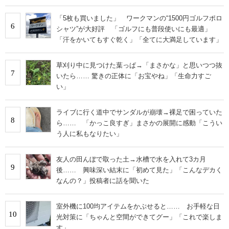
「5枚も買いました」 ワークマンの“1500円ゴルフポロ
6
シャツ”が大好評 「ゴルフにも普段使いにも最適」
「汗をかいてもすぐ乾く」「全てに大満足しています」
草刈り中に見つけた葉っぱ→「まさかな」と思いつつ抜
7
いたら…… 驚きの正体に「お宝やね」「生命力すご
い」
ライブに行く道中でサンダルが崩壊→裸足で困っていた
8
ら…… 「かっこ良すぎ」まさかの展開に感動「こうい
う人に私もなりたい」
友人の田んぼで取った土→水槽で水を入れて3カ月
9
後…… 興味深い結末に「初めて見た」「こんなデカく
なんの？」投稿者に話を聞いた
室外機に100均アイテムをかぶせると…… お手軽な日
10
光対策に「ちゃんと空間ができてグー」「これで楽しま
す」