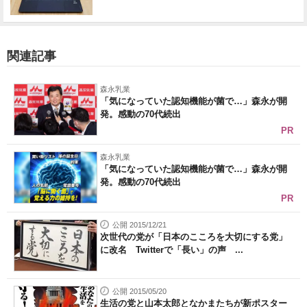
関連記事
森永乳業
「気になっていた認知機能が菌で…」森永が開
発。感動の70代続出
PR
森永乳業
「気になっていた認知機能が菌で…」森永が開
発。感動の70代続出
PR
公開 2015/12/21
次世代の党が「日本のこころを大切にする党」
に改名 Twitterで「長い」の声 ...
公開 2015/05/20
生活の党と山本太郎となかまたちが新ポスター