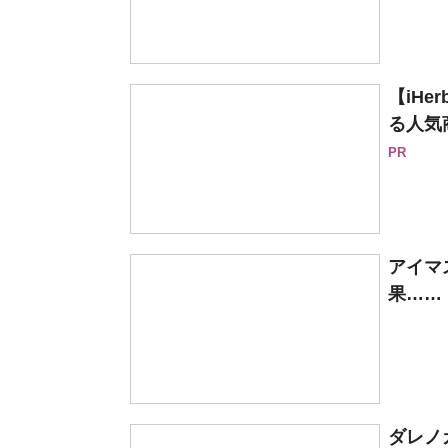
【iH
る人気
PR
アイマ
果……
ダレノ