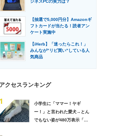
ジネスPCの実力は？
門メディア
建設×テクノロジーの最前線
【抽選で5,000円分】Amazonギ
フトカードが当たる！読者アン
ケート実施中
【iHerb】「迷ったらこれ！」
みんなが"リピ買い"している人
気商品
アクセスランキング
1
小学生に「ママー！ヤギ
ー！」と言われた愛犬→とん
でもない姿が480万表示「ど
う見ても犬ですけど？って顔