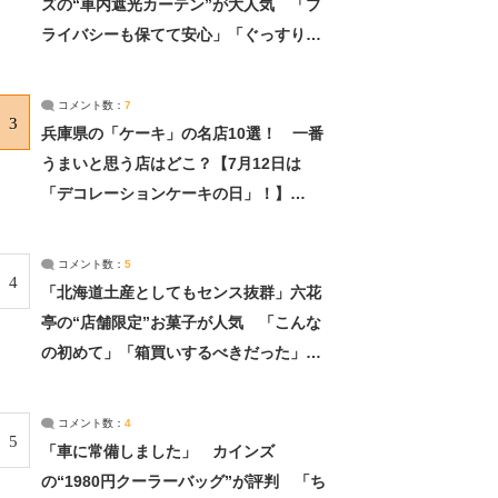
ズの“車内遮光カーテン”が大人気 「プ
ライバシーも保てて安心」「ぐっすり眠
れました」（2/2） | ライフ ねとらぼリ
サーチ：2ページ目
コメント数：
7
3
兵庫県の「ケーキ」の名店10選！ 一番
うまいと思う店はどこ？【7月12日は
「デコレーションケーキの日」！】
（2/4） | 兵庫県 ねとらぼリサーチ：2ペ
ージ目
コメント数：
5
4
「北海道土産としてもセンス抜群」六花
亭の“店舗限定”お菓子が人気 「こんな
の初めて」「箱買いするべきだった」
（1/2） | 北海道 ねとらぼリサーチ
コメント数：
4
5
「車に常備しました」 カインズ
の“1980円クーラーバッグ”が評判 「ち