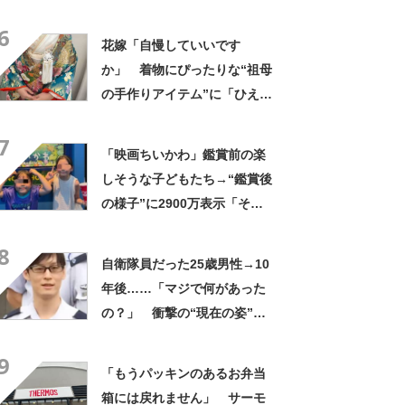
「知らなかった…」「発想力
6
が羨ましい」
花嫁「自慢していいです
か」 着物にぴったりな“祖母
の手作りアイテム”に「ひえ
ー！」「センスが素晴らし
7
い」「モデルさんかと」
「映画ちいかわ」鑑賞前の楽
しそうな子どもたち→“鑑賞後
の様子”に2900万表示「そう
なるわなw」「分かるよ」
8
「いったい何が」
自衛隊員だった25歳男性→10
年後……「マジで何があった
の？」 衝撃の“現在の姿”が
180万再生「別人…？」「好
9
きに生きんしゃい」
「もうパッキンのあるお弁当
箱には戻れません」 サーモ