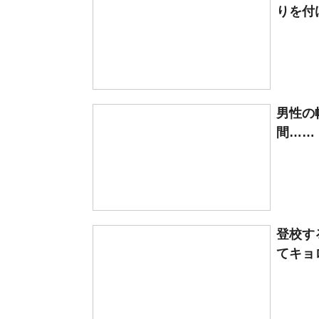
りを付
男性の
間…… 
登校す
てキョ