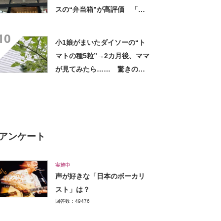
スの“弁当箱”が高評価 「想
像以上に洗いやすい」「ご飯
10
もへばりつかない」
小1娘がまいたダイソーの“ト
マトの種5粒”→2カ月後、ママ
が見てみたら…… 驚きの光
景に「凄い！」「ダイソー種
ハマりそう」
アンケート
実施中
声が好きな「日本のボーカリ
スト」は？
回答数：49476