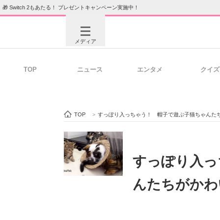
🎁 Switch 2もあたる！ プレゼントキャンペーン実施中！
メディア
TOP
ニュース
エンタメ
クイズ
注目記事を集めた総合ページ
ITの今
TOP
>
すっぽり入っちゃう！ 帽子で遊ぶ子猫ちゃんた
ビジネスと働き方のヒント
AI活用
すっぽり入っ
んたちがかわ
ITエンジニア向け専門サイト
企業向けI