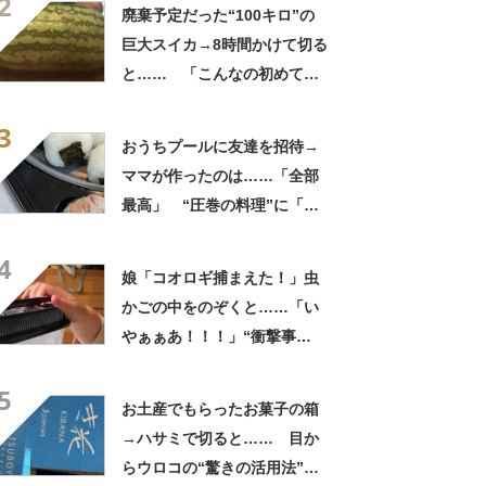
2
してる」「ストレス消え去っ
廃棄予定だった“100キロ”の
た」
巨大スイカ→8時間かけて切る
と…… 「こんなの初めて見
た」まさかの中身が450万再
3
生「すごすぎやろw」
おうちプールに友達を招待→
ママが作ったのは……「全部
最高」 “圧巻の料理”に「う
っひょ～！」「勝手におっじ
4
ゃまっしまーーす！」
娘「コオロギ捕まえた！」虫
かごの中をのぞくと……「い
やぁぁあ！！！」“衝撃事
実”が160万再生「知らぬが
5
仏」
お土産でもらったお菓子の箱
→ハサミで切ると…… 目か
らウロコの“驚きの活用法”に