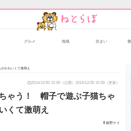
グルメ
地域
住まい
と未来を見通す
スマホと通信の最新トレンド
進化するPCとデ
ちがかわいくて激萌え
のいまが分かる
企業ITのトレンドを詳説
経営リーダーの
2014/12/30 15:00（公開）
2014/12/30 15:00（更新）
ちゃう！ 帽子で遊ぶ子猫ちゃ
いくて激萌え
T製品の総合サイト
IT製品の技術・比較・事例
製造業のIT導入
姫野ケイ