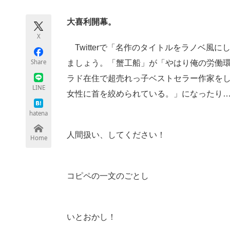
モノづくり技術者専門サイト
エレクトロ
大喜利開幕。
X
Twitterで「名作のタイトルをラノベ風
ちょっと気になるネットの話題
Share
ましょう。「蟹工船」が「やはり俺の労働
ラド在住で超売れっ子ベストセラー作家を
LINE
女性に首を絞められている。」になったり
hatena
人間扱い、してください！
Home
コピペの一文のごとし
いとおかし！