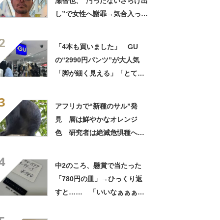
瀬智也、“汚ったないさらけ出
し”で女性へ謝罪→気合入った
髪形に反響も…… 「長瀬な
2
ら私が許す」「あれはネ
「4本も買いました」 GU
タ？」
の“2990円パンツ”が大人気
「脚が細く見える」「とても
柔らかく履き心地抜群」「仕
3
事でもプライベートでも重宝
アフリカで“新種のサル”発
します」
見 唇は鮮やかなオレンジ
色 研究者は絶滅危惧種への
分類も提案【海外】
4
中2のころ、懸賞で当たった
「780円の皿」→ひっくり返
すと…… 「いいなぁぁぁぁ
ぁ！」まさかのお宝に「胸熱
ですね……」