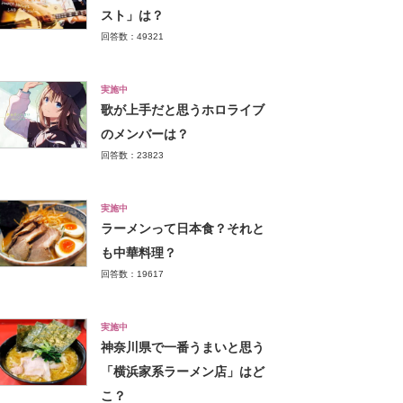
スト」は？
回答数：49321
実施中
歌が上手だと思うホロライブ
のメンバーは？
回答数：23823
実施中
ラーメンって日本食？それと
も中華料理？
回答数：19617
実施中
神奈川県で一番うまいと思う
「横浜家系ラーメン店」はど
こ？