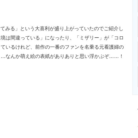
ニクス専門サイト
電子設計の基本と応用
エネルギーの専
にしてみる」という大喜利が盛り上がっていたのでご紹介し
環境は間違っている」になったり、「ミザリー」が「コロ
しているけれど、前作の一番のファンを名乗る元看護婦の
……なんか萌え絵の表紙がありありと思い浮かぶぞ……！