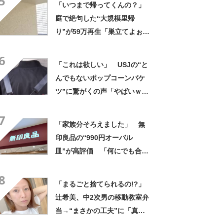
5
「いつまで帰ってくんの？」
庭で絶句した“大規模里帰
り”が59万再生「巣立てよぉぉ
ぉ…」「ずっとのおうち？」
6
「これは欲しい」 USJの“と
んでもないポップコーンバケ
ツ”に驚がくの声「やばいｗ
ｗ」「天才的発想」
7
「家族分そろえました」 無
印良品の“990円オーバル
皿”が高評価 「何にでも合
う」「盛り付けるだけでカフ
8
ェっぽくなってお気に入り」
「まるごと捨てられるの!?」
辻希美、中2次男の移動教室弁
当→“まさかの工夫”に「真似