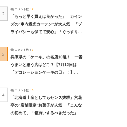
コメント数：
7
2
「もっと早く買えば良かった」 カイン
ズの“車内遮光カーテン”が大人気 「プ
ライバシーも保てて安心」「ぐっすり眠
れました」（2/2） | ライフ ねとらぼリ
サーチ：2ページ目
コメント数：
7
3
兵庫県の「ケーキ」の名店10選！ 一番
うまいと思う店はどこ？【7月12日は
「デコレーションケーキの日」！】
（2/4） | 兵庫県 ねとらぼリサーチ：2ペ
ージ目
コメント数：
5
4
「北海道土産としてもセンス抜群」六花
亭の“店舗限定”お菓子が人気 「こんな
の初めて」「箱買いするべきだった」
（1/2） | 北海道 ねとらぼリサーチ