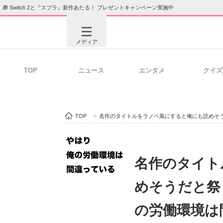
🎁 Switch 2と『スプラ』新作あたる！ プレゼントキャンペーン実施中
メディア
TOP
ニュース
エンタメ
クイズ
注目記事を集めた総合ページ
ITの今
TOP
>
名作のタイトルをラノベ風にすると俺にも読めそ
ビジネスと働き方のヒント
AI活用
名作のタイト
めそうだと祭
ITエンジニア向け専門サイト
企業向けI
の労働環境は