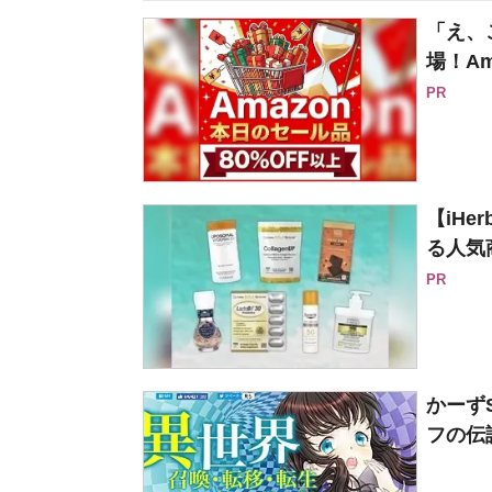
「え、
場！Am
PR
【iH
る人気
PR
かーず
フの伝