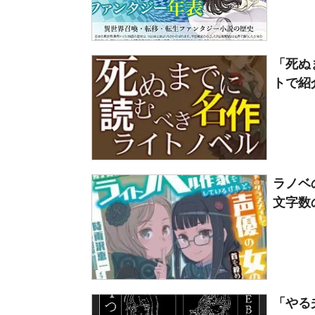
「死ぬ
トで紹介
ラノベ
文字数
「やる