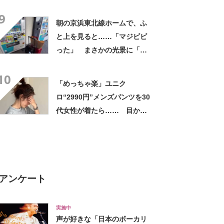
したい！」「その手があった
9
かー！」
朝の京浜東北線ホームで、ふ
と上を見ると……「マジビビ
った」 まさかの光景に「こ
れは焦る」「利用してるのに
10
気が付かなかった」
「めっちゃ楽」ユニク
ロ“2990円”メンズパンツを30
代女性が着たら…… 目から
ウロコの“大人コーデ術”に
「カッコ良すぎる！」「買い
ました」
アンケート
実施中
声が好きな「日本のボーカリ