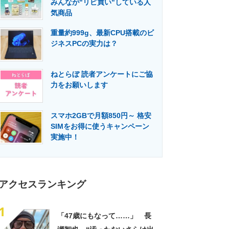
みんなが"リピ買い"している人
門メディア
建設×テクノロジーの最前線
気商品
重量約999g、最新CPU搭載のビ
ジネスPCの実力は？
ねとらぼ 読者アンケートにご協
力をお願いします
スマホ2GBで月額850円～ 格安
SIMをお得に使うキャンペーン
実施中！
アクセスランキング
1
「47歳にもなって……」 長