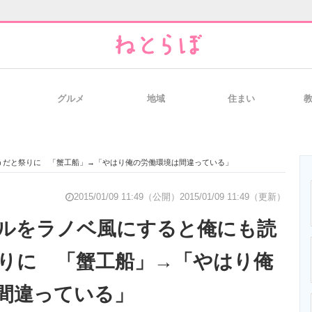
グルメ
地域
住まい
と未来を見通す
スマホと通信の最新トレンド
進化するPCとデ
うだと祭りに 「蟹工船」→「やはり俺の労働環境は間違っている」
のいまが分かる
企業ITのトレンドを詳説
経営リーダーの
2015/01/09 11:49（公開）
2015/01/09 11:49（更新）
ルをラノベ風にすると俺にも読
りに 「蟹工船」→「やはり俺
T製品の総合サイト
IT製品の技術・比較・事例
製造業のIT導入
間違っている」