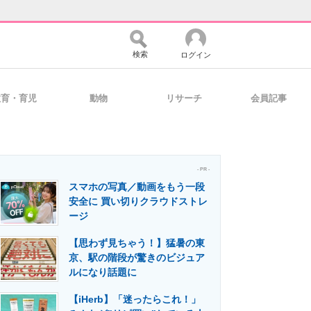
検索
ログイン
教育・育児
動物
リサーチ
会員記事
バイスの未来
好きが集まる 比べて選べる
- PR -
スマホの写真／動画をもう一段
コミュニティ
マーケ×ITの今がよく分かる
安全に 買い切りクラウドストレ
ージ
【思わず見ちゃう！】猛暑の東
・活用を支援
京、駅の階段が驚きのビジュア
ルになり話題に
【iHerb】「迷ったらこれ！」