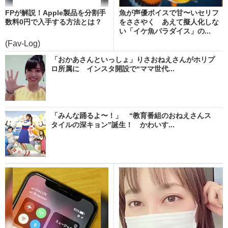
FPが解説！Apple製品を分割手
魚が声優ボイスで甘〜いセリフ
数料0円で入手する方法とは？
をささやく あえて擬人化しな
い「イケ魚パラダイス」の...
(Fav-Log)
「おかあさんといっしょ」りさおねえさんがホリプ
ロ所属に インスタ開設で“ママ世代...
「みんな踊るよ〜！」 “教育番組のおねえさんス
タイルの深キョン”誕生！ かわいす...