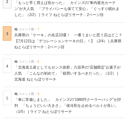
2
「もっと早く買えば良かった」 カインズの“車内遮光カーテ
ン”が大人気 「プライバシーも保てて安心」「ぐっすり眠れま
した」（2/2） | ライフ ねとらぼリサーチ：2ページ目
コメント数：
7
3
兵庫県の「ケーキ」の名店10選！ 一番うまいと思う店はどこ？
【7月12日は「デコレーションケーキの日」！】（2/4） | 兵庫県
ねとらぼリサーチ：2ページ目
コメント数：
5
4
「北海道土産としてもセンス抜群」六花亭の“店舗限定”お菓子が
人気 「こんなの初めて」「箱買いするべきだった」（1/2） |
北海道 ねとらぼリサーチ
コメント数：
4
5
「車に常備しました」 カインズの“1980円クーラーバッグ”が評
判 「ちょうどいい大きさ」「保冷剤を止めるベルトが良い」
（1/5） | ライフ ねとらぼリサーチ