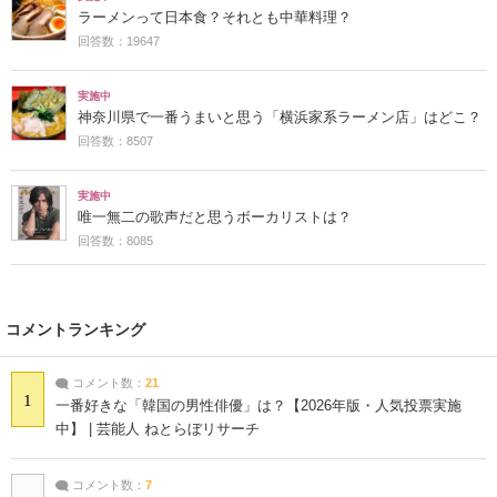
ラーメンって日本食？それとも中華料理？
回答数：19647
実施中
神奈川県で一番うまいと思う「横浜家系ラーメン店」はどこ？
回答数：8507
実施中
唯一無二の歌声だと思うボーカリストは？
回答数：8085
コメントランキング
コメント数：
21
1
一番好きな「韓国の男性俳優」は？【2026年版・人気投票実施
中】 | 芸能人 ねとらぼリサーチ
コメント数：
7