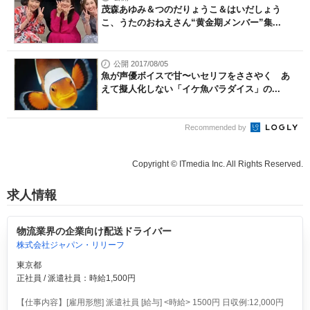
茂森あゆみ＆つのだりょうこ＆はいだしょう
こ、うたのおねえさん“黄金期メンバー”集...
公開 2017/08/05
魚が声優ボイスで甘〜いセリフをささやく あ
えて擬人化しない「イケ魚パラダイス」の...
Recommended by
Copyright © ITmedia Inc. All Rights Reserved.
求人情報
物流業界の企業向け配送ドライバー
株式会社ジャパン・リリーフ
東京都
正社員 / 派遣社員：時給1,500円
【仕事内容】[雇用形態] 派遣社員 [給与] <時給> 1500円 日収例:12,000円