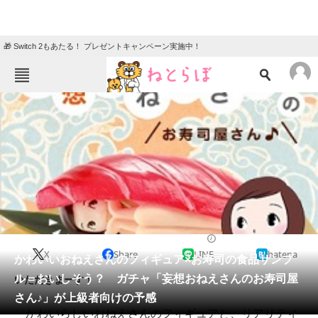
🎁 Switch 2もあたる！ プレゼントキャンペーン実施中！
ねとらぼメニュー
TOP
ニュース
エンタメ
クイズ
グルメ
地域
住まい
教育・育児
動物
リサーチ
2015/01/20 11:22（公開）
X
Share
LINE
hatena
会員記事
かわいいおねえさんのフィギュア×お寿司の食品サンプ
ル＝おいしそう？ ガチャ「妄想おねえさんのお寿司屋
いただきまーす！
メディア
さん♪」が上級者向けの予感
かわいらしいおねえさんのフィギュアと、リアリティ
注目記事を集めた総合ページ