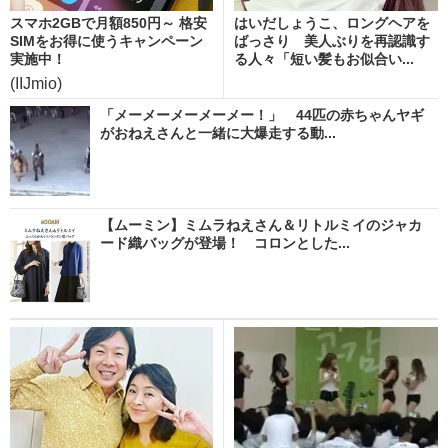
スマホ2GBで月額850円～ 格安
はいだしょうこ、ロングヘアを
SIMをお得に使うキャンペーン
ばっさり 美人ぶりを再認識す
実施中！
る人々「短い髪もお似合い...
(IIJmio)
「メーメーメーメーメー！」 44匹の赤ちゃんヤギ
がおねえさんと一緒に大爆走する動...
【ムーミン】ミムラねえさん＆リトルミイのジャカ
ード織バッグが登場！ コロンとした...