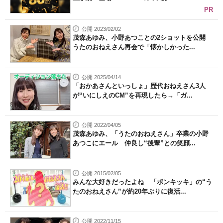
PR
公開 2023/02/02
茂森あゆみ、小野あつことの2ショットを公開
うたのおねえさん再会で「懐かしかった...
公開 2025/04/14
「おかあさんといっしょ」歴代おねえさん3人
が“いにしえのCM”を再現したら→「ガ...
公開 2022/04/05
茂森あゆみ、「うたのおねえさん」卒業の小野
あつこにエール 仲良し“後輩”との笑顔...
公開 2015/02/05
みんな大好きだったよね 「ポンキッキ」の“う
たのおねえさん”が約20年ぶりに復活...
公開 2022/11/15