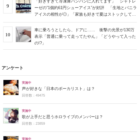
「好きすぎて冷凍庫パンパンに入れてます」 シャトレ
9
ーゼの“1個約61円シューアイス”が好評 「生地とバニラ
アイスの相性が◎」「家族も好きで夏はストックして
る」
車に乗ろうとしたら、ドアに…… 衝撃の光景が130万
10
表示「普通に乗って走ってたやん」「どうやって入った
の!?」
アンケート
実施中
声が好きな「日本のボーカリスト」は？
回答数：49475
実施中
歌が上手だと思うホロライブのメンバーは？
回答数：23859
実施中