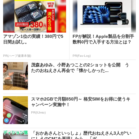
アマゾン1位の実績！380円で5
FPが解説！Apple製品を分割手
日間お試し。
数料0円で入手する方法とは？
PR(ハーブ健康本舗)
PR(Fav-Log)
茂森あゆみ、小野あつことの2ショットを公開 う
たのおねえさん再会で「懐かしかった...
スマホ2GBで月額850円～ 格安SIMをお得に使うキ
ャンペーン実施中！
PR(IIJmio)
「おかあさんといっしょ」歴代おねえさん3人が“い
にしえのCM”を再現したら→「ガ...