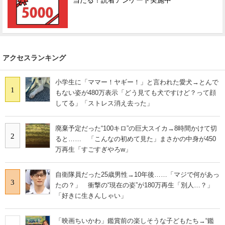
当たる！読者アンケート実施中
アクセスランキング
小学生に「ママー！ヤギー！」と言われた愛犬→とんで
1
もない姿が480万表示「どう見ても犬ですけど？って顔
してる」「ストレス消え去った」
廃棄予定だった“100キロ”の巨大スイカ→8時間かけて切
2
ると…… 「こんなの初めて見た」まさかの中身が450
万再生「すごすぎやろw」
自衛隊員だった25歳男性→10年後……「マジで何があっ
3
たの？」 衝撃の“現在の姿”が180万再生「別人…？」
「好きに生きんしゃい」
「映画ちいかわ」鑑賞前の楽しそうな子どもたち→“鑑