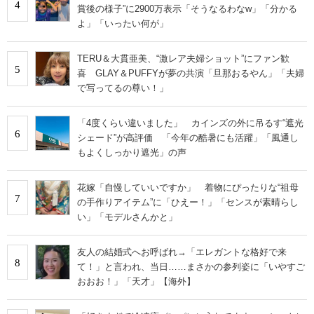
4
賞後の様子”に2900万表示「そうなるわなw」「分かる
よ」「いったい何が」
TERU＆大貫亜美、“激レア夫婦ショット”にファン歓
5
喜 GLAY＆PUFFYが夢の共演「旦那おるやん」「夫婦
で写ってるの尊い！」
「4度くらい違いました」 カインズの外に吊るす“遮光
6
シェード”が高評価 「今年の酷暑にも活躍」「風通し
もよくしっかり遮光」の声
花嫁「自慢していいですか」 着物にぴったりな“祖母
7
の手作りアイテム”に「ひえー！」「センスが素晴らし
い」「モデルさんかと」
友人の結婚式へお呼ばれ→「エレガントな格好で来
8
て！」と言われ、当日……まさかの参列姿に「いやすご
おおお！」「天才」【海外】