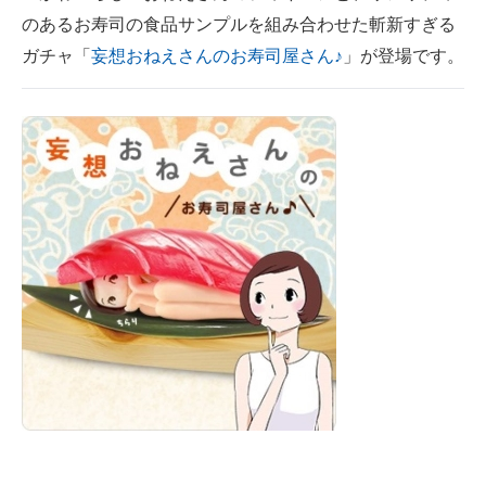
のあるお寿司の食品サンプルを組み合わせた斬新すぎる
ITの今と未来を見通す
ガチャ「
妄想おねえさんのお寿司屋さん♪
」が登場です。
スマホと通信の最新トレンド
進化するPCとデバイスの未来
好きが集まる 比べて選べる
ビジネスと働き方のヒント
AI活用のいまが分かる
企業ITのトレンドを詳説
経営リーダーのコミュニティ
マーケ×ITの今がよく分かる
ITエンジニア向け専門サイト