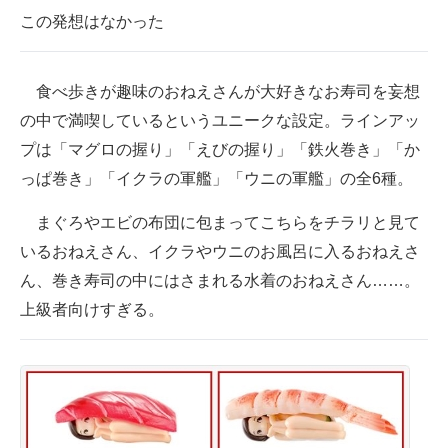
この発想はなかった
企業向けIT製品の総合サイト
IT製品の技術・比較・事例
食べ歩きが趣味のおねえさんが大好きなお寿司を妄想
製造業のIT導入・活用を支援
の中で満喫しているというユニークな設定。ラインアッ
プは「マグロの握り」「えびの握り」「鉄火巻き」「か
モノづくり技術者専門サイト
っぱ巻き」「イクラの軍艦」「ウニの軍艦」の全6種。
エレクトロニクス専門サイト
まぐろやエビの布団に包まってこちらをチラリと見て
電子設計の基本と応用
いるおねえさん、イクラやウニのお風呂に入るおねえさ
ん、巻き寿司の中にはさまれる水着のおねえさん……。
エネルギーの専門メディア
上級者向けすぎる。
建設×テクノロジーの最前線
ちょっと気になるネットの話題