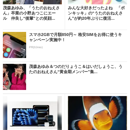
茂森あゆみ、「うたのおねえさ
みんな大好きだったよね 「ポ
ん」卒業の小野あつこにエー
ンキッキ」の“うたのおねえさ
ル 仲良し“後輩”との笑顔...
ん”が約20年ぶりに復活...
スマホ2GBで月額850円～ 格安SIMをお得に使うキ
ャンペーン実施中！
PR(IIJmio)
茂森あゆみ＆つのだりょうこ＆はいだしょうこ、う
たのおねえさん“黄金期メンバー”集...