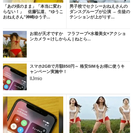
「あの頃のまま」「本当に変わ
男子校でセクシーおねえさんの
らない！」 佐藤弘道、“ゆうこ
ダンスグループが公演 → 生徒の
おねえさん”神崎ゆう子...
テンションが上がりす...
お前が天才ですか フラフープ×水着美女×アクショ
ンカメラ＝けしからん | ねとら...
スマホ2GBで月額850円～ 格安SIMをお得に使うキ
ャンペーン実施中！
IIJmio