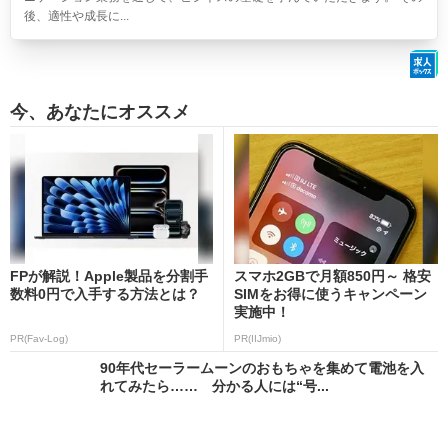
後、適性や成長に...
今、あなたにオススメ
FPが解説！Apple製品を分割手
スマホ2GBで月額850円～ 格安
数料0円で入手する方法とは？
SIMをお得に使うキャンペーン
実施中！
PR(Fav-Log)
PR(IIJmio)
90年代セーラームーンのおもちゃを集めて電池を入
れてみたら…… 分かる人には“号...