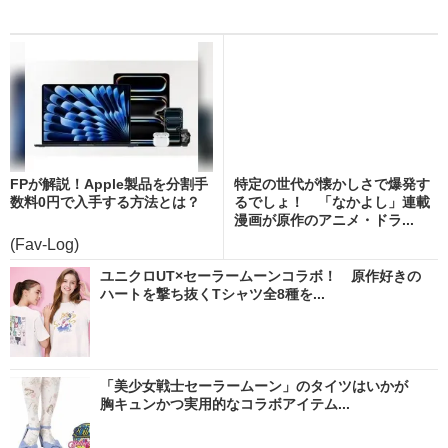
FPが解説！Apple製品を分割手
特定の世代が懐かしさで爆発す
数料0円で入手する方法とは？
るでしょ！ 「なかよし」連載
漫画が原作のアニメ・ドラ...
(Fav-Log)
ユニクロUT×セーラームーンコラボ！ 原作好きの
ハートを撃ち抜くTシャツ全8種を...
「美少女戦士セーラームーン」のタイツはいかが
胸キュンかつ実用的なコラボアイテム...