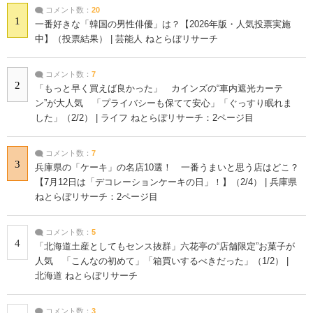
コメント数：
20
1
一番好きな「韓国の男性俳優」は？【2026年版・人気投票実施
中】（投票結果） | 芸能人 ねとらぼリサーチ
コメント数：
7
2
「もっと早く買えば良かった」 カインズの“車内遮光カーテ
ン”が大人気 「プライバシーも保てて安心」「ぐっすり眠れま
した」（2/2） | ライフ ねとらぼリサーチ：2ページ目
コメント数：
7
3
兵庫県の「ケーキ」の名店10選！ 一番うまいと思う店はどこ？
【7月12日は「デコレーションケーキの日」！】（2/4） | 兵庫県
ねとらぼリサーチ：2ページ目
コメント数：
5
4
「北海道土産としてもセンス抜群」六花亭の“店舗限定”お菓子が
人気 「こんなの初めて」「箱買いするべきだった」（1/2） |
北海道 ねとらぼリサーチ
コメント数：
3