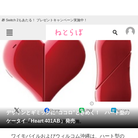
🎁 Switch 2もあたる！ プレゼントキャンペーン実施中！
ねとらぼメニュー
TOP
ニュース
エンタメ
クイズ
グルメ
地域
住まい
教育・育児
動物
リサーチ
2015/01/21 14:33（公開）
X
Share
LINE
hatena
会員記事
デザインとギミックに“ココロ”ときめく！ ハート型の
ケータイ「Heart 401AB」発売
「セーラームーン」コラボ企画も実施。
メディア
ワイモバイルおよびウィルコム沖縄は、ハート型の
注目記事を集めた総合ページ