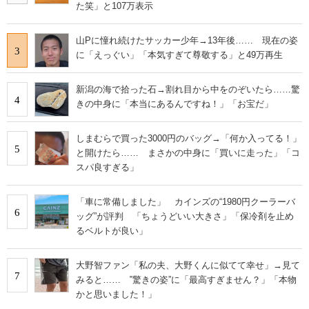
た笑」と107万表示
山Pに憧れ続けたサッカー少年→13年後…… 現在の姿
3
に「えっぐい」「本気すぎて尊敬する」と49万再生
新潟の海で拾った石→割れ目から中をのぞいたら……驚
4
きの中身に「本当にあるんですね！」「お宝だ」
しまむらで買った3000円のバッグ→「何か入ってる！」
5
と開けたら…… まさかの中身に「買いに走った」「コ
スパ良すぎる」
「車に常備しました」 カインズの“1980円クーラーバ
6
ッグ”が評判 「ちょうどいい大きさ」「保冷剤を止め
るベルトが良い」
大野智ファン「私の夫、大野くんに似てて幸せ」→見て
7
みると…… ‟驚きの姿”に「最高すぎません？」「本物
かと思いました！」