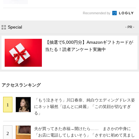
Recommended by
Special
- PR -
【抽選で5,000円分】Amazonギフトカードが
当たる！読者アンケート実施中
アクセスランキング
「もう泣きそう」川口春奈、純白ウエディングドレス姿
1
にネット騒然「ほんとに綺麗」「この笑顔が切なすぎ
る」
夫が買ってきた赤福→開けたら…… まさかの中身に
2
「お店に電話してしまいそう」「さすがに初めて見まし