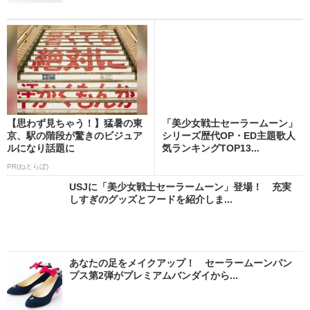
【思わず見ちゃう！】猛暑の東
「美少女戦士セーラームーン」
京、駅の階段が驚きのビジュア
シリーズ歴代OP・ED主題歌人
ルになり話題に
気ランキングTOP13...
PR(ねとらぼ)
USJに「美少女戦士セーラームーン」登場！ 充実
しすぎのグッズとフードを紹介しま...
あなたの足をメイクアップ！ セーラームーンパン
プス第2弾がプレミアムバンダイから...