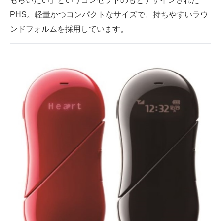
もらいたい」というコンセプトのもとデザインされた
企業向けIT製品の総合サイト
PHS。軽量かつコンパクトなサイズで、持ちやすいラウ
ンドフォルムを採用しています。
IT製品の技術・比較・事例
製造業のIT導入・活用を支援
モノづくり技術者専門サイト
エレクトロニクス専門サイト
電子設計の基本と応用
エネルギーの専門メディア
建設×テクノロジーの最前線
ちょっと気になるネットの話題