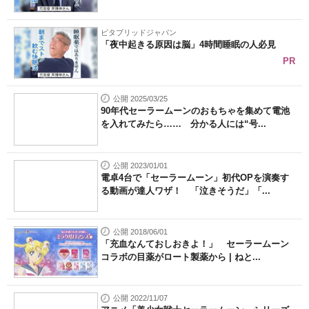
ビタブリッドジャパン
「夜中起きる原因は脳」4時間睡眠の人必見
PR
公開 2025/03/25
90年代セーラームーンのおもちゃを集めて電池
を入れてみたら…… 分かる人には“号...
公開 2023/01/01
電卓4台で「セーラームーン」初代OPを演奏す
る動画が達人ワザ！ 「泣きそうだ」「...
公開 2018/06/01
「充血なんておしおきよ！」 セーラームーン
コラボの目薬がロート製薬から | ねと...
公開 2022/11/07