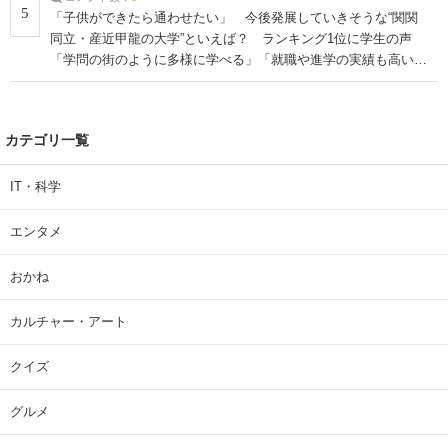
5
「子供ができたら通わせたい」 今後発展していきそうな“関関
同立・産近甲龍の大学”といえば？ ランキング1位に学生の声
「学問の街のように多様に学べる」「就職や進学の実績も高い」
| 大学 ねとらぼリサーチ
カテゴリ一覧
IT・科学
エンタメ
おかね
カルチャー・アート
クイズ
グルメ