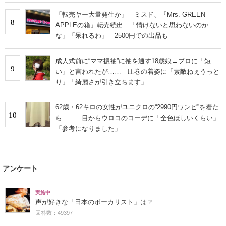
「転売ヤー大量発生か」 ミスド、『Mrs. GREEN
8
APPLEの箱』転売続出 「情けないと思わないのか
な」「呆れるわ」 2500円での出品も
成人式前に“ママ振袖”に袖を通す18歳娘→プロに「短
9
い」と言われたが…… 圧巻の着姿に「素敵ねぇうっと
り」「綺麗さが引き立ちます」
62歳・62キロの女性がユニクロの“2990円ワンピ”を着た
10
ら…… 目からウロコのコーデに「全色ほしいくらい」
「参考になりました」
アンケート
実施中
声が好きな「日本のボーカリスト」は？
回答数：49397