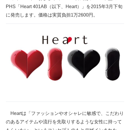
PHS「Heart 401AB（以下、Heart）」を2015年3月下旬
ITの今と未来を見通す
に発売します。価格は実質負担1万2600円。
スマホと通信の最新トレンド
進化するPCとデバイスの未来
好きが集まる 比べて選べる
ビジネスと働き方のヒント
AI活用のいまが分かる
企業ITのトレンドを詳説
経営リーダーのコミュニティ
マーケ×ITの今がよく分かる
Heartは「ファッションやオシャレに敏感で、こだわり
のあるアイテムや流行を先取りするような女性に持って
ITエンジニア向け専門サイト