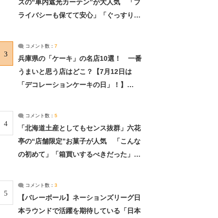
ズの“車内遮光カーテン”が大人気 「プ
ライバシーも保てて安心」「ぐっすり眠
れました」（2/2） | ライフ ねとらぼリ
サーチ：2ページ目
コメント数：
7
3
兵庫県の「ケーキ」の名店10選！ 一番
うまいと思う店はどこ？【7月12日は
「デコレーションケーキの日」！】
（2/4） | 兵庫県 ねとらぼリサーチ：2ペ
ージ目
コメント数：
5
4
「北海道土産としてもセンス抜群」六花
亭の“店舗限定”お菓子が人気 「こんな
の初めて」「箱買いするべきだった」
（1/2） | 北海道 ねとらぼリサーチ
コメント数：
3
5
【バレーボール】ネーションズリーグ日
本ラウンドで活躍を期待している「日本