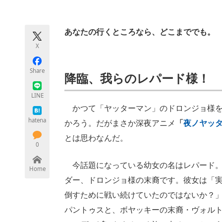
モノづくり技術者専門サイト
エレクトロ
あなたの行くところなら、どこまででも。
X
ちょっと気になるネットの話題
Share
降臨、我らのレパード様！
LINE
かつて「ヤッターマン」のドロンジョ様を
hatena
かろう。だがまさか深夜アニメ
「
夜ノヤッ
とは思わなんだ。
0
今話題になっている幼女の名はレパード
Home
ダー、ドロンジョ様の末裔です。彼女は「
倒すために戦い続けていたのではないか？
パントゥスと、ボヤッキーの末裔・ヴォル