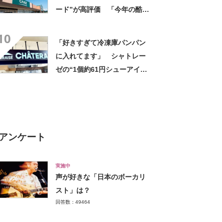
ード”が高評価 「今年の酷暑
にも活躍」「風通しもよくし
10
っかり遮光」の声
「好きすぎて冷凍庫パンパン
に入れてます」 シャトレー
ゼの“1個約61円シューアイ
ス”が好評 「生地とバニラア
イスの相性が◎」「家族も好
きで夏はストックしてる」
アンケート
実施中
声が好きな「日本のボーカリ
スト」は？
回答数：49464