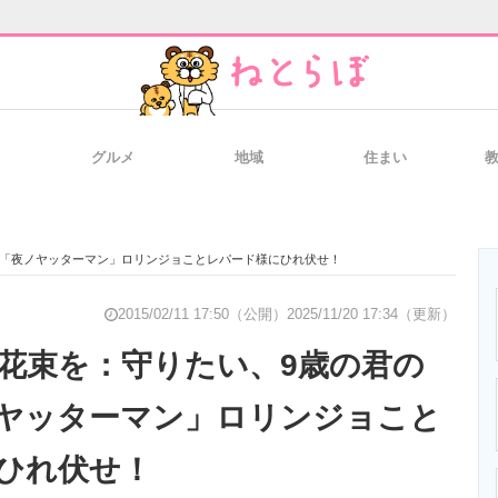
グルメ
地域
住まい
と未来を見通す
スマホと通信の最新トレンド
進化するPCとデ
 「夜ノヤッターマン」ロリンジョことレパード様にひれ伏せ！
のいまが分かる
企業ITのトレンドを詳説
経営リーダーの
2015/02/11 17:50（公開）
2025/11/20 17:34（更新）
花束を：守りたい、9歳の君の
ヤッターマン」ロリンジョこと
T製品の総合サイト
IT製品の技術・比較・事例
製造業のIT導入
ひれ伏せ！