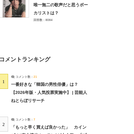
唯一無二の歌声だと思うボー
カリストは？
回答数：8084
コメントランキング
コメント数：
21
1
一番好きな「韓国の男性俳優」は？
【2026年版・人気投票実施中】 | 芸能人
ねとらぼリサーチ
コメント数：
7
2
「もっと早く買えば良かった」 カイン