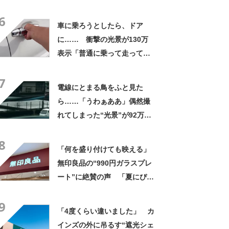
なるわなw」「分かるよ」
6
「いったい何が」
車に乗ろうとしたら、ドア
に…… 衝撃の光景が130万
表示「普通に乗って走ってた
やん」「どうやって入った
7
の!?」
電線にとまる鳥をふと見た
ら……「うわぁああ」偶然撮
れてしまった“光景”が92万再
生「自然は過酷」
8
「何を盛り付けても映える」
無印良品の“990円ガラスプレ
ート”に絶賛の声 「夏にぴっ
たりのお皿」「厚手なので安
9
定感ある」
「4度くらい違いました」 カ
インズの外に吊るす“遮光シェ