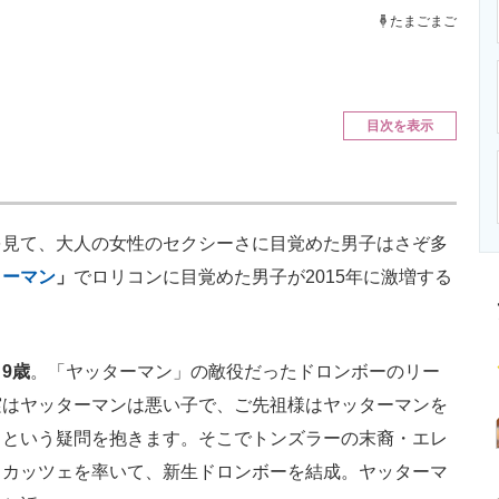
ニクス専門サイト
電子設計の基本と応用
エネルギーの専
たまごまご
目次を表示
見て、大人の女性のセクシーさに目覚めた男子はさぞ多
ターマン
」
でロリコンに目覚めた男子が2015年に激増する
。
9歳
。「ヤッターマン」の敵役だったドロンボーのリー
実はヤッターマンは悪い子で、ご先祖様はヤッターマンを
」という疑問を抱きます。そこでトンズラーの末裔・エレ
トカッツェを率いて、新生ドロンボーを結成。ヤッターマ