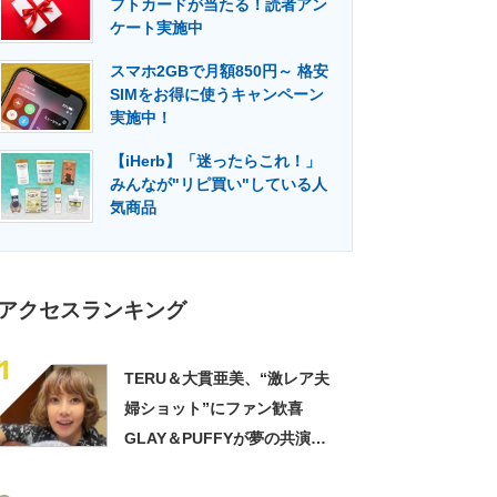
フトカードが当たる！読者アン
門メディア
建設×テクノロジーの最前線
ケート実施中
スマホ2GBで月額850円～ 格安
SIMをお得に使うキャンペーン
実施中！
【iHerb】「迷ったらこれ！」
みんなが"リピ買い"している人
気商品
アクセスランキング
1
TERU＆大貫亜美、“激レア夫
婦ショット”にファン歓喜
GLAY＆PUFFYが夢の共演
「旦那おるやん」「夫婦で写