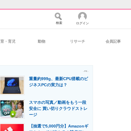
検索
ログイン
教育・育児
動物
リサーチ
会員記事
バイスの未来
好きが集まる 比べて選べる
- PR -
重量約999g、最新CPU搭載のビ
コミュニティ
マーケ×ITの今がよく分かる
ジネスPCの実力は？
スマホの写真／動画をもう一段
・活用を支援
安全に 買い切りクラウドストレ
ージ
【抽選で5,000円分】Amazonギ