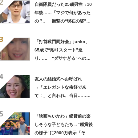
2
ってるの尊い！」
自衛隊員だった25歳男性→10
年後……「マジで何があった
の？」 衝撃の“現在の姿”が
180万再生「別人…？」「好
3
きに生きんしゃい」
「打首獄門同好会」junko、
65歳で“彫りスタート”巡
り…… “ダサすぎる”への持
論に反響「理由が素敵」「わ
4
たしもデビューしたい」
友人の結婚式へお呼ばれ
→「エレガントな格好で来
て！」と言われ、当日……ま
さかの参列姿に「いやすごお
5
おお！」「天才」【海外】
「映画ちいかわ」鑑賞前の楽
しそうな子どもたち→“鑑賞後
の様子”に2900万表示「そう