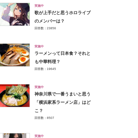
実施中
歌が上手だと思うホロライブ
のメンバーは？
回答数：23856
実施中
ラーメンって日本食？それと
も中華料理？
回答数：19645
実施中
神奈川県で一番うまいと思う
「横浜家系ラーメン店」はど
こ？
回答数：8507
実施中