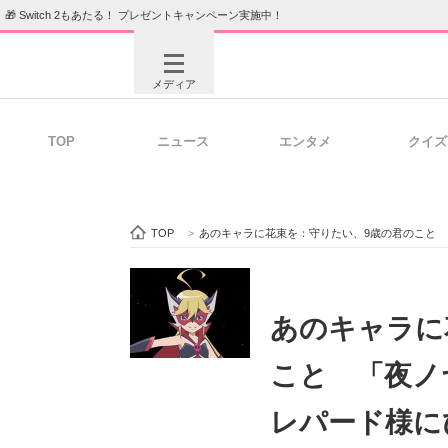
🎁 Switch 2もあたる！ プレゼントキャンペーン実施中！
メディア
TOP
ニュース
エンタメ
クイズ
注目記事を集めた総合ページ
ITの今
TOP
>
あのキャラに花束を：守りたい、9歳の君のこと
ビジネスと働き方のヒント
AI活用
あのキャラに
こと 「夜ノ
ITエンジニア向け専門サイト
企業向けI
レパード様に