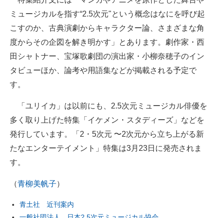
企業向けIT製品の総合サイト
ミュージカルを指す“2.5次元"という概念はなにを呼び起
こすのか、古典演劇からキャラクター論、さまざまな角
IT製品の技術・比較・事例
度からその企図を解き明かす」とあります。劇作家・西
製造業のIT導入・活用を支援
田シャトナー、宝塚歌劇団の演出家・小柳奈穂子のイン
タビューほか、論考や用語集などが掲載される予定で
モノづくり技術者専門サイト
す。
エレクトロニクス専門サイト
「ユリイカ」は以前にも、2.5次元ミュージカル俳優を
電子設計の基本と応用
多く取り上げた特集「イケメン・スタディーズ」などを
発行しています。「2・5次元 〜2次元から立ち上がる新
エネルギーの専門メディア
たなエンターテイメント」特集は3月23日に発売されま
建設×テクノロジーの最前線
す。
ちょっと気になるネットの話題
（
青柳美帆子
）
青土社 近刊案内
一般社団法人 日本2.5次元ミュージカル協会