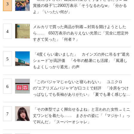
3
賞後の様子”に2900万表示「そうなるわなw」「分かる
よ」「いったい何が」
メルカリで買った商品が到着→封筒を開けようとした
4
ら…… 650万表示のありえない光景に「完全に想定外
すぎて笑った」「何者？」
「4度くらい違いました」 カインズの外に吊るす“遮光
5
シェード”が高評価 「今年の酷暑にも活躍」「風通し
もよくしっかり遮光」の声
「このパジャマじゃないと寝られない」 ユニクロ
6
の“エアリズムパジャマ”が口コミで好評 「冷房をつけ
っぱなしでも長袖がありがたい」「夏でも暑く感じな
い」
「その体型でよく脚出せるよね」と言われた女性→ミニ
7
丈ワンピを着たら…… まさかの姿に「『マジか！』っ
て叫んだ」「スーパーオシャレ」