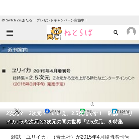
🎁 Switch 2もあたる！ プレゼントキャンペーン実施中！
ねとらぼメニュー
TOP
ニュース
エンタメ
クイズ
グルメ
地域
住まい
教育・育児
動物
リサーチ
2015/03/10 14:42（公開）
X
Share
LINE
hatena
会員記事
2次元？ 3次元？ いいえ、2.5次元です！ 雑誌「ユリ
イカ」が2次元と3次元の間の世界「2.5次元」を特集
3月23日に発売予定です。
メディア
雑誌「ユリイカ」（青土社）が2015年4月臨時増刊号
注目記事を集めた総合ページ