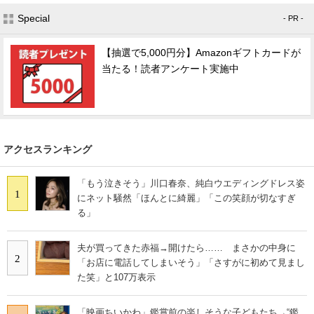
Special
- PR -
【抽選で5,000円分】Amazonギフトカードが
当たる！読者アンケート実施中
アクセスランキング
「もう泣きそう」川口春奈、純白ウエディングドレス姿
1
にネット騒然「ほんとに綺麗」「この笑顔が切なすぎ
る」
夫が買ってきた赤福→開けたら…… まさかの中身に
2
「お店に電話してしまいそう」「さすがに初めて見まし
た笑」と107万表示
「映画ちいかわ」鑑賞前の楽しそうな子どもたち→“鑑