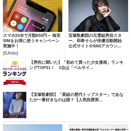
スマホ2GBで月額850円～ 格安
宝塚歌劇団の元雪組男役スタ
SIMをお得に使うキャンペーン
ー、和希そらが俳優活動開始
実施中！
公式サイトやSNSアカウン...
(IIJmio)
【男性に聞いた】「初めて買った少女漫画」ランキ
ングTOP31！ 1位は「ベルサイ...
【宝塚歌劇団】「星組の歴代トップスター」であな
たが一番好きなのは誰？【人気投票実...