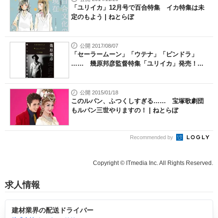
「ユリイカ」12月号で百合特集 イカ特集は未
定のもよう | ねとらぼ
公開 2017/08/07
「セーラームーン」「ウテナ」「ピンドラ」
…… 幾原邦彦監督特集「ユリイカ」発売！...
公開 2015/01/18
このルパン、ふつくしすぎる…… 宝塚歌劇団
もルパン三世やりますの！ | ねとらぼ
Recommended by
Copyright © ITmedia Inc. All Rights Reserved.
求人情報
建材業界の配送ドライバー