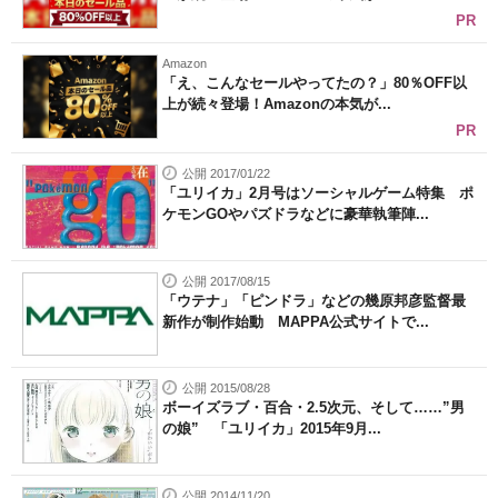
PR
Amazon
「え、こんなセールやってたの？」80％OFF以
上が続々登場！Amazonの本気が...
PR
公開 2017/01/22
「ユリイカ」2月号はソーシャルゲーム特集 ポ
ケモンGOやパズドラなどに豪華執筆陣...
公開 2017/08/15
「ウテナ」「ピンドラ」などの幾原邦彦監督最
新作が制作始動 MAPPA公式サイトで...
公開 2015/08/28
ボーイズラブ・百合・2.5次元、そして……”男
の娘” 「ユリイカ」2015年9月...
公開 2014/11/20