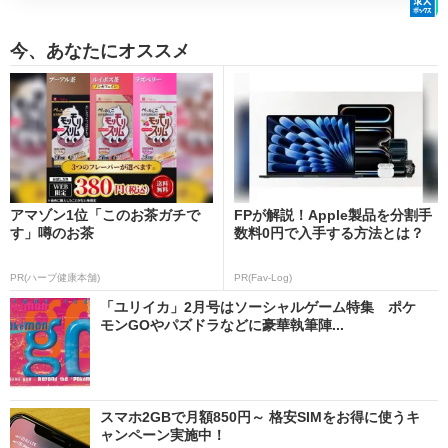
今、あなたにオススメ
アマゾン1位「このお茶ガチで
FPが解説！Apple製品を分割手
す」噂のお茶
数料0円で入手する方法とは？
PR(ハーブ健康本舗)
PR(Fav-Log)
「ユリイカ」2月号はソーシャルゲーム特集 ポケ
モンGOやパズドラなどに豪華執筆陣...
スマホ2GBで月額850円～ 格安SIMをお得に使うキ
ャンペーン実施中！