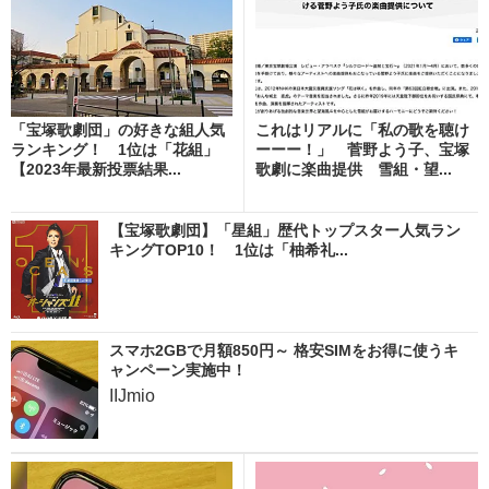
「宝塚歌劇団」の好きな組人気
これはリアルに「私の歌を聴け
ランキング！ 1位は「花組」
ーーー！」 菅野よう子、宝塚
【2023年最新投票結果...
歌劇に楽曲提供 雪組・望...
【宝塚歌劇団】「星組」歴代トップスター人気ラン
キングTOP10！ 1位は「柚希礼...
スマホ2GBで月額850円～ 格安SIMをお得に使うキ
ャンペーン実施中！
IIJmio