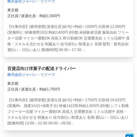
株式会社ジャパン・リリーフ
東京都
正社員 / 派遣社員：時給1,500円
【仕事内容】[雇用形態] 派遣社員 [給与] <時給> 1500円 日収例:12,000円
(実働8h)〇研修期間10日:時給1400円 [特徴] 未経験者活躍 服装自由 フリー
ター活躍 マイカー通勤OK 高収入 即日勤務OK 交通費支給 ミドル活躍中 資
格・スキルを活かせる 制服あり 給与前払い制度あり 長期 髪型・髪色自由
週払い・日払いあり [勤務時間] 08:30～17:30 ...
百貨店向け洋菓子の配送ドライバー
株式会社ジャパン・リリーフ
東京都
正社員 / 派遣社員：時給1,750円
【仕事内容】[雇用形態] 派遣社員 [給与] <時給> 1750円 日収例:16,625円
(実働8h、残業1h/日+深夜手当) 研修14日間:時給1,650円 [特徴] シフト勤務
フリーター活躍 マイカー通勤OK 高収入 交通費支給 ミドル活躍中 資格・
スキルを活かせる 制服あり 給与前払い制度あり 長期 週払い・日払いあり
[勤務時間] 13:00～22:00 00:00～09:00...