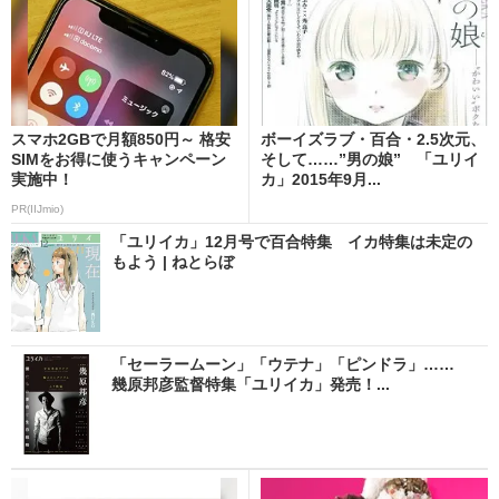
スマホ2GBで月額850円～ 格安
ボーイズラブ・百合・2.5次元、
SIMをお得に使うキャンペーン
そして……”男の娘” 「ユリイ
実施中！
カ」2015年9月...
PR(IIJmio)
「ユリイカ」12月号で百合特集 イカ特集は未定の
もよう | ねとらぼ
「セーラームーン」「ウテナ」「ピンドラ」……
幾原邦彦監督特集「ユリイカ」発売！...