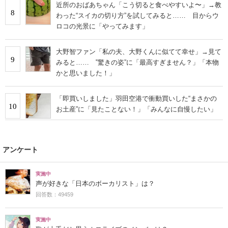
近所のおばあちゃん「こう切ると食べやすいよ〜」→教
8
わった“スイカの切り方”を試してみると…… 目からウ
ロコの光景に「やってみます」
大野智ファン「私の夫、大野くんに似てて幸せ」→見て
9
みると…… ‟驚きの姿”に「最高すぎません？」「本物
かと思いました！」
「即買いしました」羽田空港で衝動買いした“まさかの
10
お土産”に「見たことない！」「みんなに自慢したい」
アンケート
実施中
声が好きな「日本のボーカリスト」は？
回答数：49459
実施中