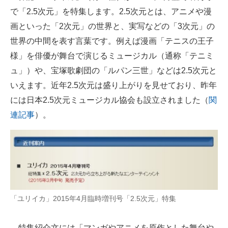
で「2.5次元」を特集します。2.5次元とは、アニメや漫
ITの今と未来を見通す
画といった「2次元」の世界と、実写などの「3次元」の
世界の中間を表す言葉です。例えば漫画「テニスの王子
スマホと通信の最新トレンド
様」を俳優が舞台で演じるミュージカル（通称「テニミ
進化するPCとデバイスの未来
ュ」）や、宝塚歌劇団の「ルパン三世」などは2.5次元と
いえます。近年2.5次元は盛り上がりを見せており、昨年
好きが集まる 比べて選べる
には日本2.5次元ミュージカル協会も設立されました（
関
ビジネスと働き方のヒント
連記事
）。
AI活用のいまが分かる
企業ITのトレンドを詳説
経営リーダーのコミュニティ
マーケ×ITの今がよく分かる
「ユリイカ」2015年4月臨時増刊号「2.5次元」特集
ITエンジニア向け専門サイト
特集紹介文には「マンガやアニメを原作とした舞台や