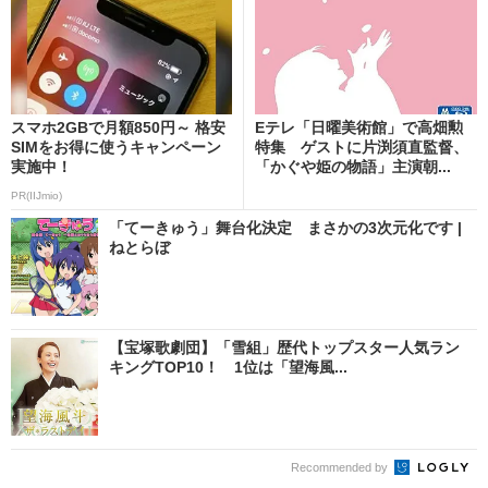
スマホ2GBで月額850円～ 格安
Eテレ「日曜美術館」で高畑勲
SIMをお得に使うキャンペーン
特集 ゲストに片渕須直監督、
実施中！
「かぐや姫の物語」主演朝...
PR(IIJmio)
「てーきゅう」舞台化決定 まさかの3次元化です |
ねとらぼ
【宝塚歌劇団】「雪組」歴代トップスター人気ラン
キングTOP10！ 1位は「望海風...
Recommended by