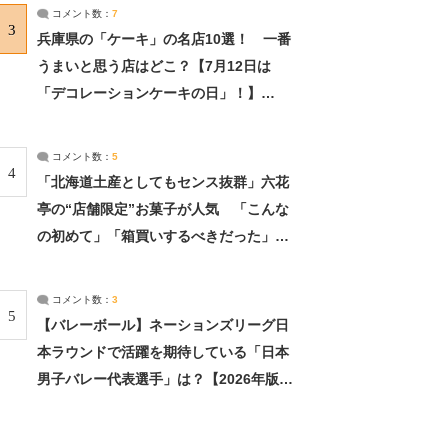
サーチ：2ページ目
コメント数：
7
3
兵庫県の「ケーキ」の名店10選！ 一番
うまいと思う店はどこ？【7月12日は
「デコレーションケーキの日」！】
（2/4） | 兵庫県 ねとらぼリサーチ：2ペ
ージ目
コメント数：
5
4
「北海道土産としてもセンス抜群」六花
亭の“店舗限定”お菓子が人気 「こんな
の初めて」「箱買いするべきだった」
（1/2） | 北海道 ねとらぼリサーチ
コメント数：
3
5
【バレーボール】ネーションズリーグ日
本ラウンドで活躍を期待している「日本
男子バレー代表選手」は？【2026年版・
人気投票実施中】（投票結果） | スポー
ツ ねとらぼリサーチ