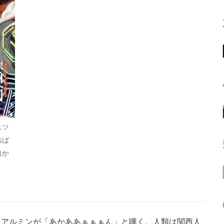
ニツ
おば
向か
アルミンが「あかああぁぁぁん」と嘆く。人類は関西人