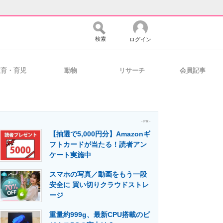
検索
ログイン
教育・育児
動物
リサーチ
会員記事
バイスの未来
好きが集まる 比べて選べる
- PR -
【抽選で5,000円分】Amazonギ
コミュニティ
マーケ×ITの今がよく分かる
フトカードが当たる！読者アン
ケート実施中
スマホの写真／動画をもう一段
・活用を支援
安全に 買い切りクラウドストレ
ージ
重量約999g、最新CPU搭載のビ