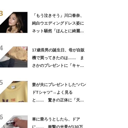
さかの参列姿に「いやすごお
3
おお！」「天才」【海外】
「もう泣きそう」川口春奈、
純白ウエディングドレス姿に
ネット騒然「ほんとに綺麗」
「この笑顔が切なすぎる」
4
17歳長男の誕生日、母が自販
機で買ってきたのは…… ま
さかのプレゼントに「キャー
ーー！！」「2年後に絶対に真
5
似したい」
妻が夫にプレゼントした“バン
ドTシャツ”→よく見る
と…… 驚きの正体に「天
才!!!!」「お金払うから作って
6
ほしいレベル」
車に乗ろうとしたら、ドア
に…… 衝撃の光景が130万