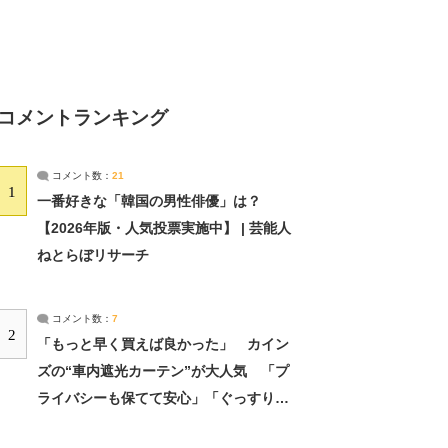
コメントランキング
コメント数：
21
1
一番好きな「韓国の男性俳優」は？
【2026年版・人気投票実施中】 | 芸能人
ねとらぼリサーチ
コメント数：
7
2
「もっと早く買えば良かった」 カイン
ズの“車内遮光カーテン”が大人気 「プ
ライバシーも保てて安心」「ぐっすり眠
れました」（2/2） | ライフ ねとらぼリ