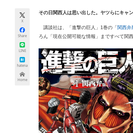
モノづくり技術者専門サイト
エレクトロ
その日関西人は思い出した。ヤツらにキャ
X
講談社は、「進撃の巨人」1巻の「
関西弁
ちょっと気になるネットの話題
Share
ろん「現在公開可能な情報」まですべて関
LINE
hatena
Home