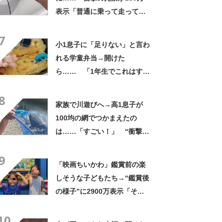
表示「普通に乗って走ってた
やん」「どうやって入った
7
の!?」
小1息子に「足りない」と言わ
れる学童弁当→開けた
ら…… 「1年生でこれはすご
い」まさかの中身に「大ご馳
8
走」「うちの高校生男子より
家族で川遊びへ→高1息子が
多い」
100均の網でつかまえたの
は……「すごい！」 “衝撃の
光景”に「めっちゃ大きい！」
9
「楽しそう」
「映画ちいかわ」鑑賞前の楽
しそうな子どもたち→“鑑賞後
の様子”に2900万表示「そう
なるわなw」「分かるよ」
10
「いったい何が」