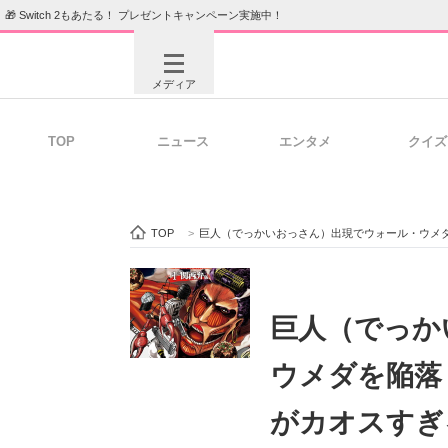
🎁 Switch 2もあたる！ プレゼントキャンペーン実施中！
メディア
TOP
ニュース
エンタメ
クイズ
注目記事を集めた総合ページ
ITの今
TOP
>
巨人（でっかいおっさん）出現でウォール・ウメ
ビジネスと働き方のヒント
AI活用
巨人（でっか
ウメダを陥落
ITエンジニア向け専門サイト
企業向けI
がカオスすぎ