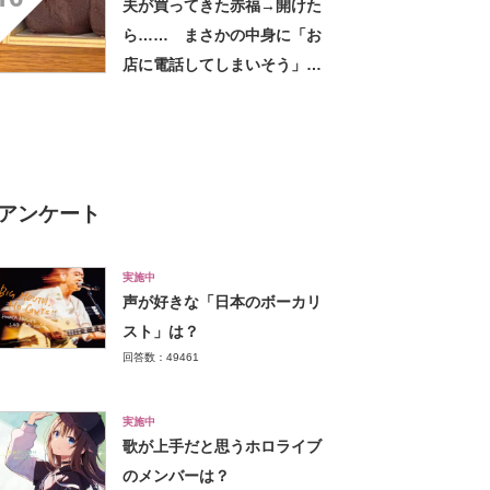
夫が買ってきた赤福→開けた
ら…… まさかの中身に「お
店に電話してしまいそう」
「さすがに初めて見ました
笑」と107万表示
アンケート
実施中
声が好きな「日本のボーカリ
スト」は？
回答数：49461
実施中
歌が上手だと思うホロライブ
のメンバーは？