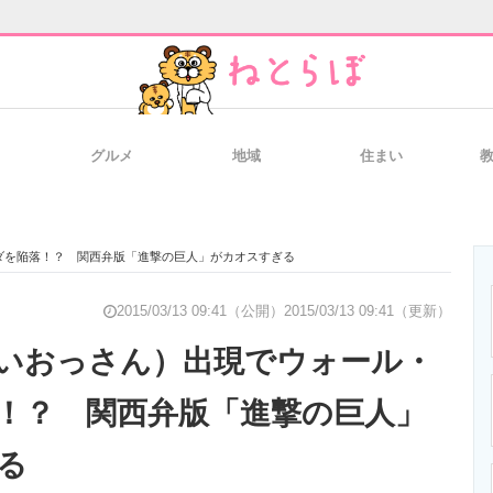
グルメ
地域
住まい
と未来を見通す
スマホと通信の最新トレンド
進化するPCとデ
ダを陥落！？ 関西弁版「進撃の巨人」がカオスすぎる
のいまが分かる
企業ITのトレンドを詳説
経営リーダーの
2015/03/13 09:41（公開）
2015/03/13 09:41（更新）
いおっさん）出現でウォール・
！？ 関西弁版「進撃の巨人」
T製品の総合サイト
IT製品の技術・比較・事例
製造業のIT導入
る