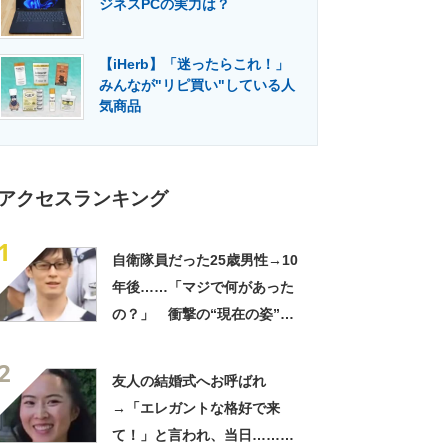
ジネスPCの実力は？
門メディア
建設×テクノロジーの最前線
【iHerb】「迷ったらこれ！」
みんなが"リピ買い"している人
気商品
アクセスランキング
1
自衛隊員だった25歳男性→10
年後……「マジで何があった
の？」 衝撃の“現在の姿”が
180万再生「別人…？」「好
2
きに生きんしゃい」
友人の結婚式へお呼ばれ
→「エレガントな格好で来
て！」と言われ、当日……ま