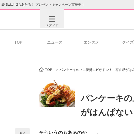
🎁 Switch 2もあたる！ プレゼントキャンペーン実施中！
メディア
TOP
ニュース
エンタメ
クイズ
注目記事を集めた総合ページ
ITの今
TOP
>
パンケーキの上に伊勢エビがドン！ 存在感がは
ビジネスと働き方のヒント
AI活用
パンケーキの
がはんぱない
ITエンジニア向け専門サイト
企業向けI
そういうのもあるのか……。