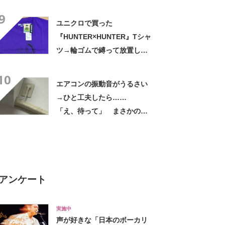
くりした～」「焦げ目がリア
9
ル……」
ユニクロで買った
『HUNTER×HUNTER』Tシャ
ツ→輪ゴムで縛って放置した
ら…… まさかの光景に「す
10
すすすすごすぎる!!!」「ハイ
エアコンの振動音がうるさい
ター買ってきます」
→ひと工夫したら……
「え、待って」 まさかの光
景に「好きすぎる」「まねし
ちゃおうかな」
アンケート
実施中
声が好きな「日本のボーカリ