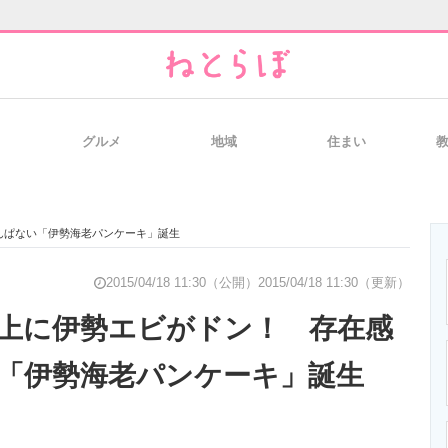
グルメ
地域
住まい
と未来を見通す
スマホと通信の最新トレンド
進化するPCとデ
んぱない「伊勢海老パンケーキ」誕生
のいまが分かる
企業ITのトレンドを詳説
経営リーダーの
2015/04/18 11:30（公開）
2015/04/18 11:30（更新）
上に伊勢エビがドン！ 存在感
「伊勢海老パンケーキ」誕生
T製品の総合サイト
IT製品の技術・比較・事例
製造業のIT導入