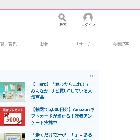
検索
ログイン
教育・育児
動物
リサーチ
会員記事
バイスの未来
好きが集まる 比べて選べる
- PR -
【iHerb】「迷ったらこれ！」
コミュニティ
マーケ×ITの今がよく分かる
みんなが"リピ買い"している人
気商品
【抽選で5,000円分】Amazonギ
・活用を支援
フトカードが当たる！読者アン
ケート実施中
「歩くだけで汗が…！」→ある