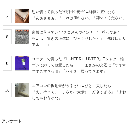
思い切って買った“6万円の椅子”→縁側に置いたら……
7
「あぁぁぁぁ」「これは座れない」「諦めてください」
道端に落ちていた“タコさんウインナー”→拾ってみた
8
ら…… 驚きの正体に「びっくりした～」「焦げ目がリ
アル……」
ユニクロで買った『HUNTER×HUNTER』Tシャツ→輪
9
ゴムで縛って放置したら…… まさかの光景に「すすす
すすごすぎる!!!」「ハイター買ってきます」
エアコンの振動音がうるさい→ひと工夫したら……
10
「え、待って」 まさかの光景に「好きすぎる」「まね
しちゃおうかな」
アンケート