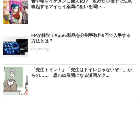
食中毒をイケメンに擬人化!? 攻めた小冊子で注意
喚起するアイセイ薬局に狙いを聞い...
FPが解説！Apple製品を分割手数料0円で入手する
方法とは？
PR(Fav-Log)
「先生トイレ！」「先生はトイレじゃないぞ！」か
らの…… 思わぬ展開になる漫画がク...