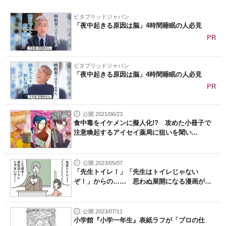
ビタブリッドジャパン
「夜中起きる原因は脳」4時間睡眠の人必見
PR
ビタブリッドジャパン
「夜中起きる原因は脳」4時間睡眠の人必見
PR
公開 2021/06/23
食中毒をイケメンに擬人化!? 攻めた小冊子で
注意喚起するアイセイ薬局に狙いを聞い...
公開 2023/05/07
「先生トイレ！」「先生はトイレじゃない
ぞ！」からの…… 思わぬ展開になる漫画が
ク...
公開 2023/07/11
小学館『小学一年生』表紙ラフが「プロの仕