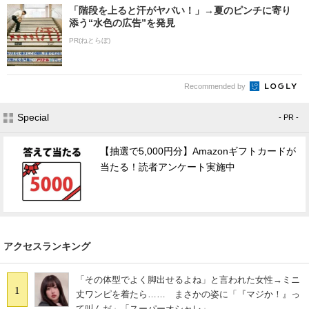
「階段を上ると汗がヤバい！」→夏のピンチに寄り
添う“水色の広告”を発見
PR(ねとらぼ)
Recommended by
Special
- PR -
【抽選で5,000円分】Amazonギフトカードが
当たる！読者アンケート実施中
アクセスランキング
「その体型でよく脚出せるよね」と言われた女性→ミニ
1
丈ワンピを着たら…… まさかの姿に「『マジか！』っ
て叫んだ」「スーパーオシャレ」