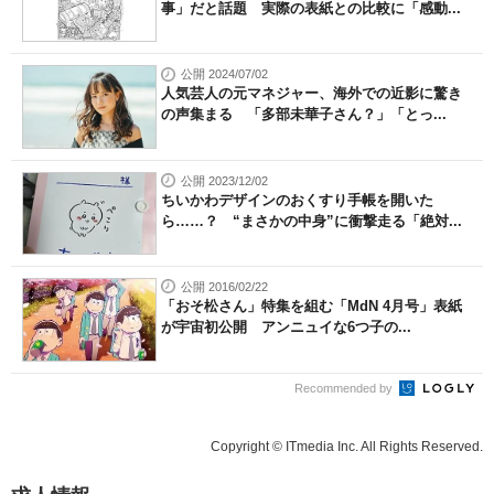
事」だと話題 実際の表紙との比較に「感動...
公開 2024/07/02
人気芸人の元マネジャー、海外での近影に驚き
の声集まる 「多部未華子さん？」「とっ...
公開 2023/12/02
ちいかわデザインのおくすり手帳を開いた
ら……？ “まさかの中身”に衝撃走る「絶対...
公開 2016/02/22
「おそ松さん」特集を組む「MdN 4月号」表紙
が宇宙初公開 アンニュイな6つ子の...
Recommended by
Copyright © ITmedia Inc. All Rights Reserved.