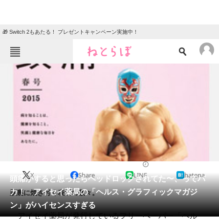
🎁 Switch 2もあたる！ プレゼントキャンペーン実施中！
ねとらぼメニュー
TOP
ニュース
エンタメ
クイズ
グルメ
地域
住まい
教育・育児
動物
リサーチ
2015/04/22 18:41（公開）
X
Share
LINE
hatena
会員記事
頭痛がすると思ったらヘッドロックされてた〜、ってバ
カ！ アイセイ薬局の「ヘルス・グラフィックマガジ
脳裏に焼き付く表紙の数々。
メディア
ン」がハイセンスすぎる
アイセイ薬局が発行しているフリーペーパー「ヘル
注目記事を集めた総合ページ