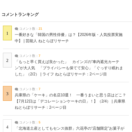
コメントランキング
コメント数：
21
1
一番好きな「韓国の男性俳優」は？【2026年版・人気投票実施
中】 | 芸能人 ねとらぼリサーチ
コメント数：
7
2
「もっと早く買えば良かった」 カインズの“車内遮光カーテ
ン”が大人気 「プライバシーも保てて安心」「ぐっすり眠れま
した」（2/2） | ライフ ねとらぼリサーチ：2ページ目
コメント数：
7
3
兵庫県の「ケーキ」の名店10選！ 一番うまいと思う店はどこ？
【7月12日は「デコレーションケーキの日」！】（2/4） | 兵庫県
ねとらぼリサーチ：2ページ目
コメント数：
5
4
「北海道土産としてもセンス抜群」六花亭の“店舗限定”お菓子が