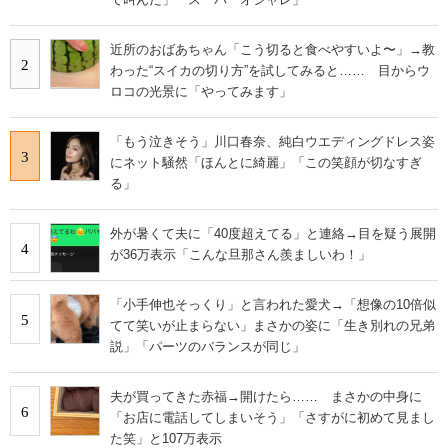
近所のおばあちゃん「こう切ると食べやすいよ〜」→教
2
わった“スイカの切り方”を試してみると…… 目からウ
ロコの光景に「やってみます」
「もう泣きそう」川口春奈、純白ウエディングドレス姿
3
にネット騒然「ほんとに綺麗」「この笑顔が切なすぎ
る」
外が暑くて夫に「40度超えてる」と連絡→目を疑う展開
4
が36万表示「こんな旦那さん羨ましいわ！」
「小手伸也そっくり」と言われた愛犬→「想像の10倍似
5
てて笑いが止まらない」まさかの姿に「生き別れの兄弟
説」「パーツのバランスが同じ」
夫が買ってきた赤福→開けたら…… まさかの中身に
6
「お店に電話してしまいそう」「さすがに初めて見まし
た笑」と107万表示