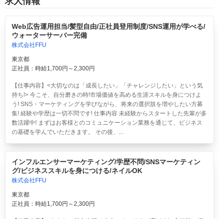
求人情報
Web広告運用担当/髪型自由/正社員登用制度/SNS運用が学べる/
ウォーターサーバー完備
株式会社FFU
東京都
正社員：時給1,700円～2,300円
【仕事内容】<大切なのは「成長したい」「チャレンジしたい」という気
持ち!> 今こそ、自分磨きの時!市場価値を高める生涯スキルを身につけよ
う! SNS・マーケティングを学びながら、将来の選択肢を増やしたい方募
集! 経験や学歴は一切不問です! 仕事内容 未経験からスタートした先輩が多
数活躍中! まずはお客様とのコミュニケーション業務を通じて、ビジネス
の基礎を学んでいただきます。 その後、...
インフルエンサーマーケティング/学歴不問/SNSマーケティン
グ/ビジネススキルを身につける/ネイルOK
株式会社FFU
東京都
正社員：時給1,700円～2,300円