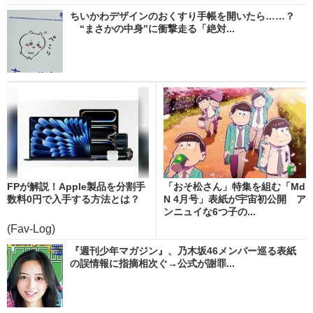
ちいかわデザインのおくすり手帳を開いたら……？
“まさかの中身”に衝撃走る「絶対...
FPが解説！Apple製品を分割手
「おそ松さん」特集を組む「Md
数料0円で入手する方法とは？
N 4月号」表紙が宇宙初公開 ア
ンニュイな6つ子の...
(Fav-Log)
『週刊少年マガジン』、乃木坂46メンバー巡る表紙
の誤情報に指摘相次ぐ→公式が謝罪...