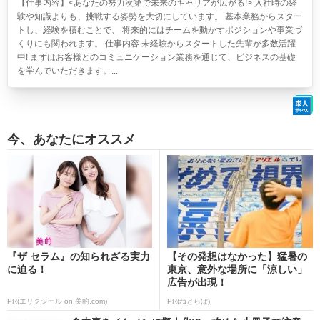
【仕事内容】<あなたの努力次第で未来のキャリアが広がる!> 入社時の経
験や知識よりも、挑戦する姿勢を大切にしています。 基本業務からスター
トし、経験を積むことで、 将来的にはチームを動かすポジションや事業づ
くりにも関われます。 仕事内容 未経験からスタートした先輩が多数活躍
中! まずはお客様とのコミュニケーション業務を通じて、ビジネスの基礎
を学んでいただきます。...
今、あなたにオススメ
『ザ セラム』の知られざる実力
【その発想はなかった】猛暑の
に迫る！
東京、意外な場所に「涼しい」
広告が出現！
PR(エリクシール on 美的.com)
PR(ねとらぼ)