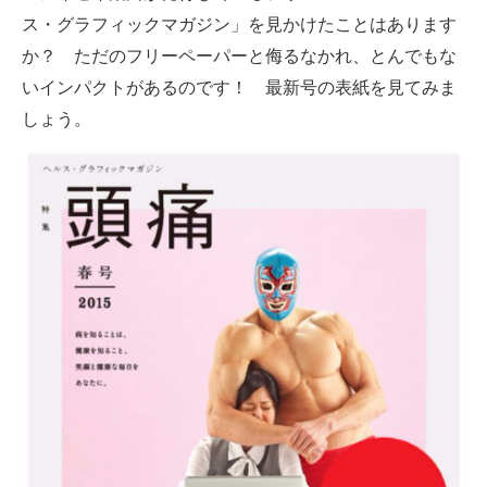
ス・グラフィックマガジン」を見かけたことはあります
ITの今と未来を見通す
か？ ただのフリーペーパーと侮るなかれ、とんでもな
いインパクトがあるのです！ 最新号の表紙を見てみま
スマホと通信の最新トレンド
しょう。
進化するPCとデバイスの未来
好きが集まる 比べて選べる
ビジネスと働き方のヒント
AI活用のいまが分かる
企業ITのトレンドを詳説
経営リーダーのコミュニティ
マーケ×ITの今がよく分かる
ITエンジニア向け専門サイト