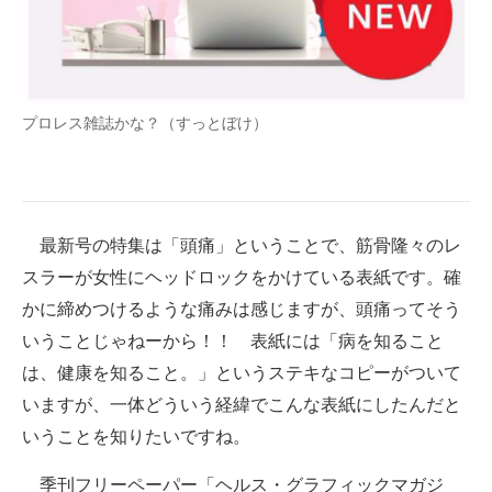
企業向けIT製品の総合サイト
IT製品の技術・比較・事例
製造業のIT導入・活用を支援
プロレス雑誌かな？（すっとぼけ）
モノづくり技術者専門サイト
エレクトロニクス専門サイト
最新号の特集は「頭痛」ということで、筋骨隆々のレ
電子設計の基本と応用
スラーが女性にヘッドロックをかけている表紙です。確
かに締めつけるような痛みは感じますが、頭痛ってそう
エネルギーの専門メディア
いうことじゃねーから！！ 表紙には「病を知ること
建設×テクノロジーの最前線
は、健康を知ること。」というステキなコピーがついて
いますが、一体どういう経緯でこんな表紙にしたんだと
ちょっと気になるネットの話題
いうことを知りたいですね。
季刊フリーペーパー「ヘルス・グラフィックマガジ