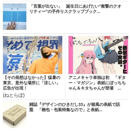
「言葉が出ない」 誕生日にあげたい“衝撃のクオ
リティー”の手作りスクラップブック...
【その発想はなかった】猛暑の
アニメキャラ単独は初 「ギタ
東京、意外な場所に「涼しい」
ー・マガジン」表紙にぼっちち
広告が出現！
ゃん＆キタちゃんが登場 ...
(ねとらぼ)
雑誌『デザインのひきだし33』が箱風の表紙で話
題 「梱包・包装特集なので」と表紙...