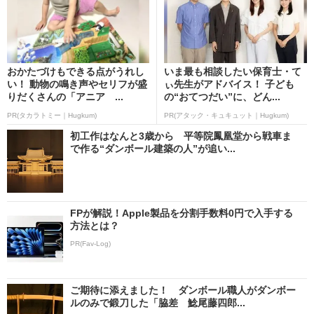
おかたづけもできる点がうれし
いま最も相談したい保育士・て
い！ 動物の鳴き声やセリフが盛
ぃ先生がアドバイス！ 子ども
りだくさんの「アニア ...
の“おてつだい”に、どん...
PR(タカラトミー｜Hugkum)
PR(アタック・キュキュット｜Hugkum)
初工作はなんと3歳から 平等院鳳凰堂から戦車ま
で作る“ダンボール建築の人”が追い...
FPが解説！Apple製品を分割手数料0円で入手する
方法とは？
PR(Fav-Log)
ご期待に添えました！ ダンボール職人がダンボー
ルのみで鍛刀した「脇差 鯰尾藤四郎...