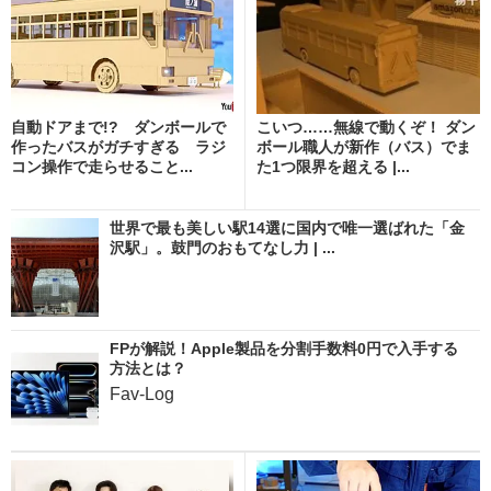
自動ドアまで!? ダンボールで
こいつ……無線で動くぞ！ ダン
作ったバスがガチすぎる ラジ
ボール職人が新作（バス）でま
コン操作で走らせること...
た1つ限界を超える |...
世界で最も美しい駅14選に国内で唯一選ばれた「金
沢駅」。鼓門のおもてなし力 | ...
FPが解説！Apple製品を分割手数料0円で入手する
方法とは？
Fav-Log