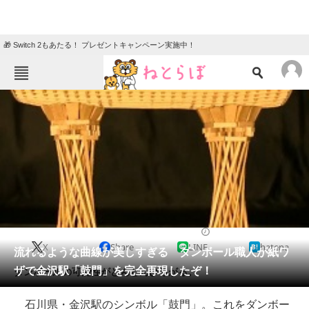
🎁 Switch 2もあたる！ プレゼントキャンペーン実施中！
ねとらぼメニュー
TOP
ニュース
エンタメ
クイズ
グルメ
地域
住まい
教育・育児
動物
リサーチ
2015/05/17 11:00（公開）
X
Share
LINE
hatena
会員記事
流れるような曲線が美しすぎる ダンボール職人が紙ワ
ザで金沢駅「鼓門」を完全再現したぞ！
ダンボールの可能性がどんどんひろがる。
メディア
石川県・金沢駅のシンボル「鼓門」。これをダンボー
注目記事を集めた総合ページ