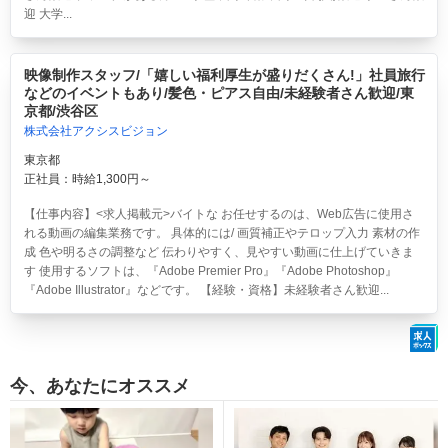
迎 大学...
映像制作スタッフ/「嬉しい福利厚生が盛りだくさん!」社員旅行
などのイベントもあり/髪色・ピアス自由/未経験者さん歓迎/東
京都/渋谷区
株式会社アクシスビジョン
東京都
正社員：時給1,300円～
【仕事内容】<求人掲載元>バイトな お任せするのは、Web広告に使用さ
れる動画の編集業務です。 具体的には/ 画質補正やテロップ入力 素材の作
成 色や明るさの調整など 伝わりやすく、見やすい動画に仕上げていきま
す 使用するソフトは、『Adobe Premier Pro』『Adobe Photoshop』
『Adobe Illustrator』などです。 【経験・資格】未経験者さん歓迎...
今、あなたにオススメ