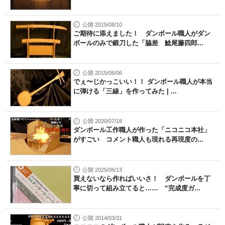
公開 2015/08/10
ご期待に添えました！ ダンボール職人がダン
ボールのみで鍛刀した「脇差 鯰尾藤四郎...
公開 2015/06/06
でぇ〜じかっこいい！！ ダンボール職人が本当
に弾ける「三線」を作ってみた | ...
公開 2020/07/18
ダンボール工作職人が作った「ニコニコ本社」
がすごい コメント職人も現れる再現度の...
公開 2025/06/13
買えないなら作ればいいさ！ ダンボールを丁
寧に切って組み立てると…… “完成度ガ...
公開 2014/03/31