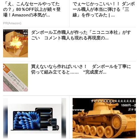
「え、こんなセールやってた
でぇ〜じかっこいい！！ ダンボ
の？」80％OFF以上が続々登
ール職人が本当に弾ける「三
場！Amazonの本気が...
線」を作ってみた | ...
PR(Amazon)
ダンボール工作職人が作った「ニコニコ本社」がす
ごい コメント職人も現れる再現度の...
買えないなら作ればいいさ！ ダンボールを丁寧に
切って組み立てると…… “完成度ガ...