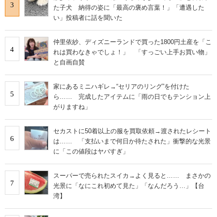
3
た子犬 納得の姿に「最高の褒め言葉！」「遭遇した
い」投稿者に話を聞いた
仲里依紗、ディズニーランドで買った1800円土産を「こ
4
れは買わなきゃでしょ！」 「すっごい上手お買い物」
と自画自賛
家にあるミニハギレ→“セリアのリング”を付けた
5
ら…… 完成したアイテムに「雨の日でもテンション上
がりますね」
セカストに50着以上の服を買取依頼→渡されたレシート
6
は…… 「支払いまで何日か待たされた」衝撃的な光景
に「この値段はヤバすぎ」
スーパーで売られたスイカ→よく見ると…… まさかの
7
光景に「なにこれ初めて見た」「なんだろう…」【台
湾】