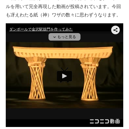
ルを用いて完全再現した動画が投稿されています。今回
ITの今と未来を見通す
も冴えわたる紙（神）ワザの数々に思わずうなります。
スマホと通信の最新トレンド
進化するPCとデバイスの未来
好きが集まる 比べて選べる
ビジネスと働き方のヒント
AI活用のいまが分かる
企業ITのトレンドを詳説
経営リーダーのコミュニティ
マーケ×ITの今がよく分かる
ITエンジニア向け専門サイト