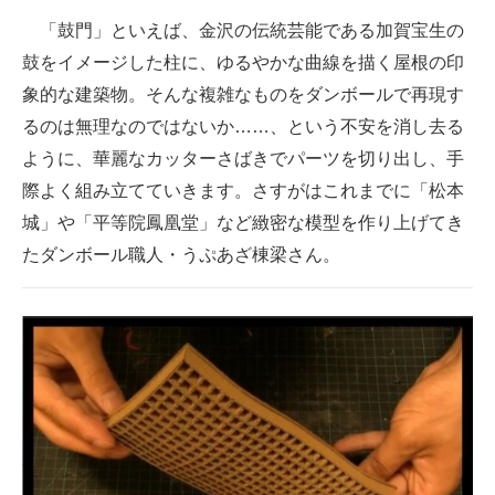
企業向けIT製品の総合サイト
「鼓門」といえば、金沢の伝統芸能である加賀宝生の
鼓をイメージした柱に、ゆるやかな曲線を描く屋根の印
IT製品の技術・比較・事例
象的な建築物。そんな複雑なものをダンボールで再現す
製造業のIT導入・活用を支援
るのは無理なのではないか……、という不安を消し去る
ように、華麗なカッターさばきでパーツを切り出し、手
モノづくり技術者専門サイト
際よく組み立てていきます。さすがはこれまでに「松本
エレクトロニクス専門サイト
城」や「平等院鳳凰堂」など緻密な模型を作り上げてき
たダンボール職人・うぷあざ棟梁さん。
電子設計の基本と応用
エネルギーの専門メディア
建設×テクノロジーの最前線
ちょっと気になるネットの話題