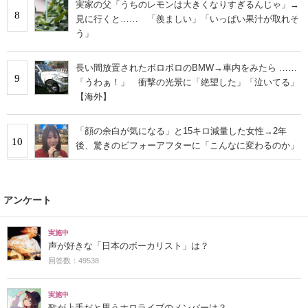
実家の父「うちのレモンは大きくなりすぎるんじゃ」→
8
見に行くと…… 「羨ましい」「いっぱい果汁が取れそ
う」
長い間放置されたボロボロのBMW→車内をみたら ……
9
「うわぁ！」 衝撃の光景に「絶望した」「泣いてる」
【海外】
「顔の余白が気になる」と15キロ減量した女性→2年
10
後、驚きのビフォーアフターに「こんなに変わるのか」
アンケート
実施中
声が好きな「日本のボーカリスト」は？
回答数：49538
実施中
歌が上手だと思うホロライブのメンバーは？