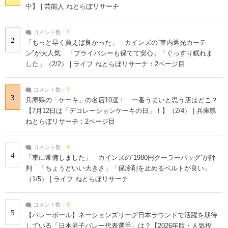
中】 | 芸能人 ねとらぼリサーチ
コメント数：
7
2
「もっと早く買えば良かった」 カインズの“車内遮光カーテ
ン”が大人気 「プライバシーも保てて安心」「ぐっすり眠れま
した」（2/2） | ライフ ねとらぼリサーチ：2ページ目
コメント数：
7
3
兵庫県の「ケーキ」の名店10選！ 一番うまいと思う店はどこ？
【7月12日は「デコレーションケーキの日」！】（2/4） | 兵庫県
ねとらぼリサーチ：2ページ目
コメント数：
4
4
「車に常備しました」 カインズの“1980円クーラーバッグ”が評
判 「ちょうどいい大きさ」「保冷剤を止めるベルトが良い」
（1/5） | ライフ ねとらぼリサーチ
コメント数：
3
5
【バレーボール】ネーションズリーグ日本ラウンドで活躍を期待
している「日本男子バレー代表選手」は？【2026年版・人気投