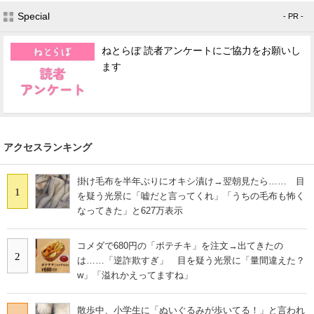
Special
- PR -
ねとらぼ 読者アンケートにご協力をお願いし
ます
アクセスランキング
掛け毛布を半年ぶりにオキシ漬け→翌朝見たら…… 目
1
を疑う光景に「嘘だと言ってくれ」「うちの毛布も怖く
なってきた」と627万表示
コメダで680円の「ポテチキ」を注文→出てきたの
2
は……「逆詐欺すぎ」 目を疑う光景に「量間違えた？
w」「溢れかえってますね」
散歩中、小学生に「ぬいぐるみが歩いてる！」と言われ