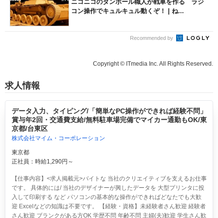
ニコニコのダンボール職人が戦車を作る ラジ
コン操作でキュルキュル動くぞ！ | ね...
Recommended by
Copyright © ITmedia Inc. All Rights Reserved.
求人情報
データ入力、タイピング/「簡単なPC操作ができれば経験不問」
賞与年2回・交通費支給/無料駐車場完備でマイカー通勤もOK/東
京都/台東区
株式会社マイム・コーポレーション
東京都
正社員：時給1,290円～
【仕事内容】<求人掲載元>バイトな 当社のクリエイティブを支えるお仕事
です。 具体的には/ 当社のデザイナーが興したデータを 大型プリンタに投
入して印刷する など パソコンの基本的な操作ができればどなたでも大歓
迎 Excelなどの知識は不要です。 【経験・資格】未経験者さん歓迎 経験者
さん歓迎 ブランクがある方OK 学歴不問 年齢不問 主婦(夫)歓迎 学生さん歓