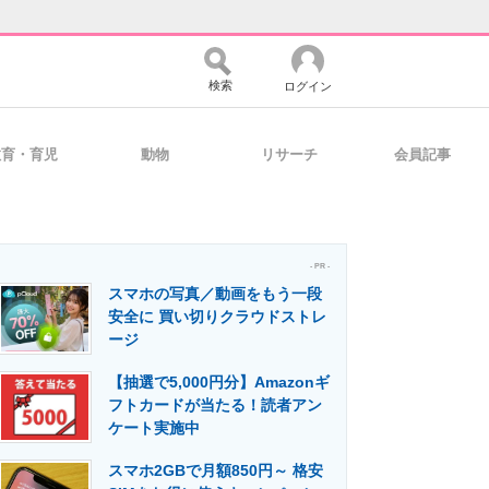
検索
ログイン
教育・育児
動物
リサーチ
会員記事
バイスの未来
好きが集まる 比べて選べる
- PR -
スマホの写真／動画をもう一段
コミュニティ
マーケ×ITの今がよく分かる
安全に 買い切りクラウドストレ
ージ
【抽選で5,000円分】Amazonギ
・活用を支援
フトカードが当たる！読者アン
ケート実施中
スマホ2GBで月額850円～ 格安