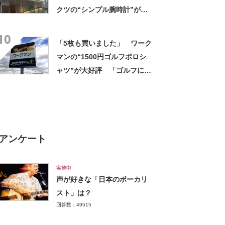
クツの“シンプル腕時計”が大
好評 「もうこれでいい」
10
「かなり満足感高い」
「5枚も買いました」 ワーク
マンの“1500円ゴルフポロシ
ャツ”が大好評 「ゴルフにも
普段使いにも最適」「汗をか
いてもすぐ乾く」「全てに大
満足しています」
アンケート
実施中
声が好きな「日本のボーカリ
スト」は？
回答数：49515