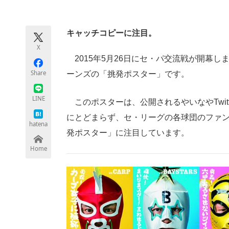
モノづくり技術者専門サイト
エレクトロ
キャッチコピーに注目。
X
ちょっと気になるネットの話題
2015年5月26日にセ・パ交流戦が開幕
Share
ーンズの「挑発ポスター」です。
LINE
このポスターは、公開されるやいなやTwit
にとどまらず、セ・リーグの各球団のファ
hatena
発ポスター」に注目しています。
Home