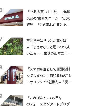
さかの展開に感動「こういう
6
人に私もなりたい」
「15足も買いました」 無印
良品の“撥水スニーカー”が大
好評 「この靴しか履けませ
ん」「本当に疲れにくい」
7
「一生買い続けます」
草刈り中に見つけた葉っぱ
→「まさかな」と思いつつ抜
いたら…… 驚きの正体に「お
宝やね」「生命力すごい」
8
「スマホを落として画面を割
ってしまった」無印良品の“ミ
ニサコッシュ”を購入→「安心
して持ち歩ける」ように
9
「付けているのを忘れるくら
「これほんとに770円な
い軽い」など好評
の？」 スタンダードプロダ