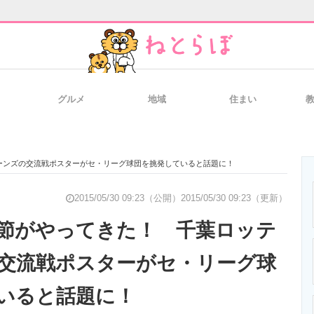
グルメ
地域
住まい
と未来を見通す
スマホと通信の最新トレンド
進化するPCとデ
ーンズの交流戦ポスターがセ・リーグ球団を挑発していると話題に！
のいまが分かる
企業ITのトレンドを詳説
経営リーダーの
2015/05/30 09:23（公開）
2015/05/30 09:23（更新）
節がやってきた！ 千葉ロッテ
交流戦ポスターがセ・リーグ球
T製品の総合サイト
IT製品の技術・比較・事例
製造業のIT導入
いると話題に！