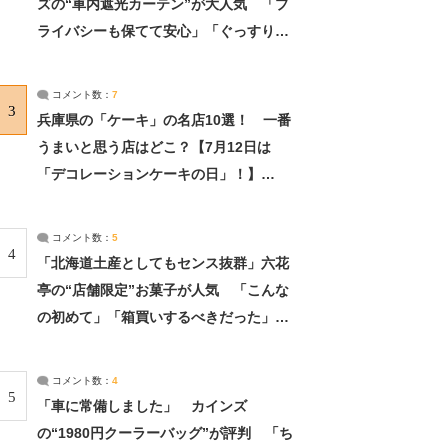
ズの“車内遮光カーテン”が大人気 「プ
ライバシーも保てて安心」「ぐっすり眠
れました」（2/2） | ライフ ねとらぼリ
サーチ：2ページ目
コメント数：
7
3
兵庫県の「ケーキ」の名店10選！ 一番
うまいと思う店はどこ？【7月12日は
「デコレーションケーキの日」！】
（2/4） | 兵庫県 ねとらぼリサーチ：2ペ
ージ目
コメント数：
5
4
「北海道土産としてもセンス抜群」六花
亭の“店舗限定”お菓子が人気 「こんな
の初めて」「箱買いするべきだった」
（1/2） | 北海道 ねとらぼリサーチ
コメント数：
4
5
「車に常備しました」 カインズ
の“1980円クーラーバッグ”が評判 「ち