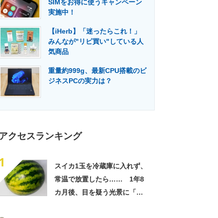
SIMをお得に使うキャンペーン
門メディア
建設×テクノロジーの最前線
実施中！
【iHerb】「迷ったらこれ！」
みんなが"リピ買い"している人
気商品
重量約999g、最新CPU搭載のビ
ジネスPCの実力は？
アクセスランキング
1
スイカ1玉を冷蔵庫に入れず、
常温で放置したら…… 1年8
カ月後、目を疑う光景に「ヤ
バいヤバいヤバい」「えっ、