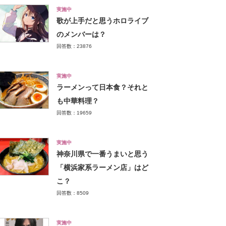
実施中
歌が上手だと思うホロライブ
のメンバーは？
回答数：23876
実施中
ラーメンって日本食？それと
も中華料理？
回答数：19659
実施中
神奈川県で一番うまいと思う
「横浜家系ラーメン店」はど
こ？
回答数：8509
実施中