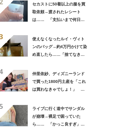
2
こんな姿に……!?」
セカストに50着以上の服を買
取依頼→渡されたレシート
は…… 「支払いまで何日か
待たされた」衝撃的な光景に
3
「この値段はヤバすぎ」
使えなくなったルイ・ヴィト
ンのバッグ→約4万円かけて染
め直したら……「捨てなきゃ
よかった」「そういう使い道
4
もあったのか」
仲里依紗、ディズニーランド
で買った1800円土産を「これ
は買わなきゃでしょ！」
「すっごい上手お買い物」と
5
自画自賛
ライブに行く道中でサンダル
が崩壊→裸足で困っていた
ら…… 「かっこ良すぎ」ま