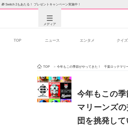
🎁 Switch 2もあたる！ プレゼントキャンペーン実施中！
メディア
TOP
ニュース
エンタメ
クイズ
注目記事を集めた総合ページ
ITの今
TOP
>
今年もこの季節がやってきた！ 千葉ロッテマリ
ビジネスと働き方のヒント
AI活用
今年もこの季
マリーンズの
ITエンジニア向け専門サイト
企業向けI
団を挑発して