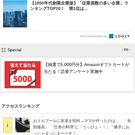
【1850年代創業企業版】「従業員数の多い企業」ラ
ンキングTOP20！ 第1位は...
Recommended by
Special
- PR -
【抽選で5,000円分】Amazonギフトカードが
当たる！読者アンケート実施中
アクセスランキング
おうちプールに友達を招待→ママが作ったのは……「全
1
部最高」 “圧巻の料理”に「うっひょ～！」「勝手にお
っじゃまっしまーーす！」