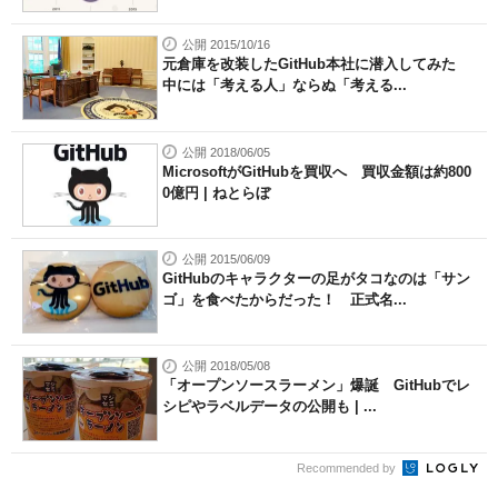
公開 2015/10/16
元倉庫を改装したGitHub本社に潜入してみた
中には「考える人」ならぬ「考える...
公開 2018/06/05
MicrosoftがGitHubを買収へ 買収金額は約800
0億円 | ねとらぼ
公開 2015/06/09
GitHubのキャラクターの足がタコなのは「サン
ゴ」を食べたからだった！ 正式名...
公開 2018/05/08
「オープンソースラーメン」爆誕 GitHubでレ
シピやラベルデータの公開も | ...
Recommended by