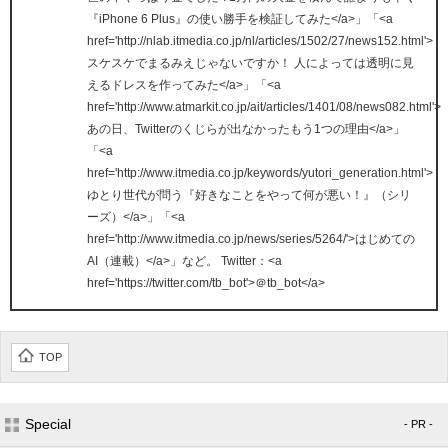
『iPhone 6 Plus』の使い勝手を検証してみた</a>」「<a
href='http://nlab.itmedia.co.jp/nl/articles/1502/27/news152.html'>
スケスケでまるみえじゃないですか！ 人によっては透明に見
えるドレスを作ってみた</a>」「<a
href='http://www.atmarkit.co.jp/ait/articles/1401/08/news082.html'>
あの日、Twitterのくじらが出なかったもう1つの理由</a>」
「<a
href='http://www.itmedia.co.jp/keywords/yutori_generation.html'>
ゆとり世代が問う『好きなことをやって何が悪い！』（シリ
ーズ）</a>」「<a
href='http://www.itmedia.co.jp/news/series/5264/'>はじめての
AI（連載）</a>」など。 Twitter：<a
href='https://twitter.com/tb_bot'>＠tb_bot</a>
TOP
Special
- PR -