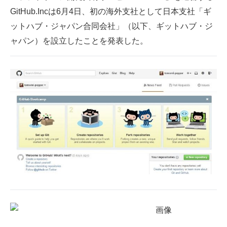
GitHub.Incは6月4日、初の海外支社として日本支社「ギ
ITの今と未来を見通す
ットハブ・ジャパン合同会社」（以下、ギットハブ・ジ
ャパン）を設立したことを発表した。
スマホと通信の最新トレンド
進化するPCとデバイスの未来
好きが集まる 比べて選べる
ビジネスと働き方のヒント
AI活用のいまが分かる
企業ITのトレンドを詳説
経営リーダーのコミュニティ
マーケ×ITの今がよく分かる
ITエンジニア向け専門サイト