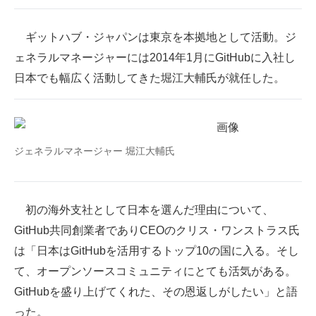
企業向けIT製品の総合サイト
ギットハブ・ジャパンは東京を本拠地として活動。ジ
IT製品の技術・比較・事例
ェネラルマネージャーには2014年1月にGitHubに入社し
日本でも幅広く活動してきた堀江大輔氏が就任した。
製造業のIT導入・活用を支援
モノづくり技術者専門サイト
エレクトロニクス専門サイト
ジェネラルマネージャー 堀江大輔氏
電子設計の基本と応用
エネルギーの専門メディア
初の海外支社として日本を選んだ理由について、
建設×テクノロジーの最前線
GitHub共同創業者でありCEOのクリス・ワンストラス氏
は「日本はGitHubを活用するトップ10の国に入る。そし
ちょっと気になるネットの話題
て、オープンソースコミュニティにとても活気がある。
GitHubを盛り上げてくれた、その恩返しがしたい」と語
った。