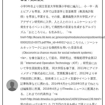
小学3年生より国立音楽大学附属小学校に編入し、小・中・高
とピアノを専攻。大学では音楽学と音楽教育（教員免許取
得）を専攻し卒業する。その後、慶應義塾大学大学院メディ
アデザイン研究科に入学。人と人とのコミュニケーションで
発生するイベントに対して偶然性の音楽を生成するアルゴリ
ズム「おところりん」を生み出し、「<a
href='http://koara.lib.keio.ac.jp/xoonips/modules/xoonips/downl
00002010-0075.pdf?file_id=44931'>おところりん：ソーシャ
ルネットワークにおける偶然性を用いた音楽生成
（Otocororin:a chance music for social network systems）
</a>」を修士論文として提出。同研究は、情報処理学会第12
回「Internet and Operation Technology（IOT）」研究会にお
いて学生奨励賞を受賞。 同大学院を修了後、2011年にアイテ
ィメディア株式会社に入社。営業配属を経て、2012年より＠
IT統括部に所属し、技術者コミュニティ支援やイベント運営、
記事執筆などに携わる。2014年4月から2016年3月までねとら
ぼ編集部に所属。2016年4月よりITmedia ニュースに配属され
る。これまでの代表作は「<a
href='http://nlab.itmedia.co.jp/nl/articles/1409/10/news139.html'>
世の中やっぱり金でした 71万円の大金を積んで誰よりも早く