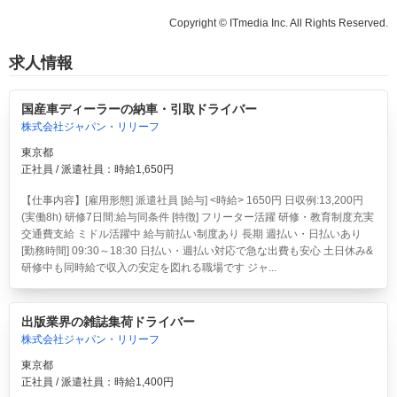
Copyright © ITmedia Inc. All Rights Reserved.
求人情報
国産車ディーラーの納車・引取ドライバー
株式会社ジャパン・リリーフ
東京都
正社員 / 派遣社員：時給1,650円
【仕事内容】[雇用形態] 派遣社員 [給与] <時給> 1650円 日収例:13,200円
(実働8h) 研修7日間:給与同条件 [特徴] フリーター活躍 研修・教育制度充実
交通費支給 ミドル活躍中 給与前払い制度あり 長期 週払い・日払いあり
[勤務時間] 09:30～18:30 日払い・週払い対応で急な出費も安心 土日休み&
研修中も同時給で収入の安定を図れる職場です ジャ...
出版業界の雑誌集荷ドライバー
株式会社ジャパン・リリーフ
東京都
正社員 / 派遣社員：時給1,400円