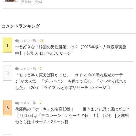
回答数：8093
コメントランキング
コメント数：
21
1
一番好きな「韓国の男性俳優」は？【2026年版・人気投票実施
中】 | 芸能人 ねとらぼリサーチ
コメント数：
7
2
「もっと早く買えば良かった」 カインズの“車内遮光カーテ
ン”が大人気 「プライバシーも保てて安心」「ぐっすり眠れま
した」（2/2） | ライフ ねとらぼリサーチ：2ページ目
コメント数：
7
3
兵庫県の「ケーキ」の名店10選！ 一番うまいと思う店はどこ？
【7月12日は「デコレーションケーキの日」！】（2/4） | 兵庫県
ねとらぼリサーチ：2ページ目