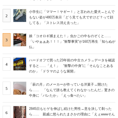
小学生に「ママー！ヤギー！」と言われた愛犬→とんで
2
もない姿が480万表示「どう見ても犬ですけど？って顔
してる」「ストレス消え去った」
娘「コオロギ捕まえた！」虫かごの中をのぞくと……
3
「いやぁぁあ！！！」“衝撃事実”が160万再生「知らぬが
仏」
ハードオフで買った23年前の中古カメラ→データを確認
4
すると……「え！」 “衝撃の中身”に「そんなことある
のか」「ドラマのような展開」
「萩の月」のメーカーが作っている洋菓子→開けた
5
ら…… 「なんで誰も教えてくれなかったんだ」驚きの
中身に「バレたか」「えっ食べたい」
2845日もヒゲを伸ばし続けた男性→意を決して剃った
6
ら…… 親戚に怒られたまさかの理由に「えぇwwwそん