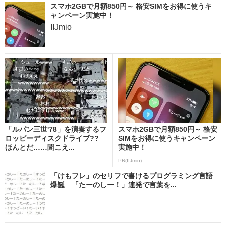
スマホ2GBで月額850円～ 格安SIMをお得に使うキ
ャンペーン実施中！
IIJmio
「ルパン三世'78」を演奏するフ
スマホ2GBで月額850円～ 格安
ロッピーディスクドライブ??
SIMをお得に使うキャンペーン
ほんとだ……聞こえ...
実施中！
PR(IIJmio)
「けもフレ」のセリフで書けるプログラミング言語
爆誕 「たーのしー！」連発で言葉を...