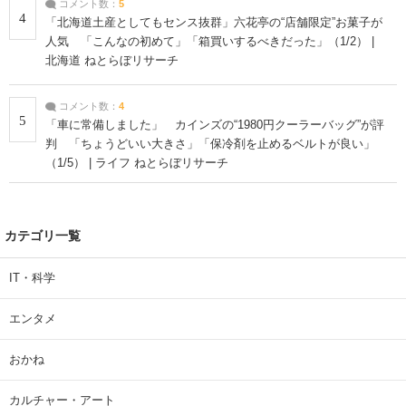
コメント数：
5
4
「北海道土産としてもセンス抜群」六花亭の“店舗限定”お菓子が
人気 「こんなの初めて」「箱買いするべきだった」（1/2） |
北海道 ねとらぼリサーチ
コメント数：
4
5
「車に常備しました」 カインズの“1980円クーラーバッグ”が評
判 「ちょうどいい大きさ」「保冷剤を止めるベルトが良い」
（1/5） | ライフ ねとらぼリサーチ
カテゴリ一覧
IT・科学
エンタメ
おかね
カルチャー・アート