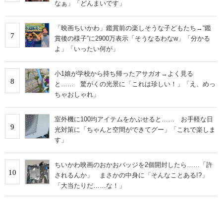
なぁ」「どんまいです」
「映画ちいかわ」鑑賞前の楽しそうな子どもたち→“鑑
7
賞後の様子”に2900万表示「そうなるわなw」「分かる
よ」「いったい何が」
小1娘が学校から持ち帰ったアサガオ→よく見る
8
と…… 驚がくの光景に「これは珍しい！」「え、めっ
ちゃおしゃれ」
室外機に100均アイテムをかぶせると…… お手軽な日
9
光対策に「ちゃんと空間ができてグー」「これで楽しま
す」
ちいかわ映画のおかおバッジを2個開封したら……「許
10
されるんか」 まさかの中身に「そんなことある!?」
「大当たりだ……な！」