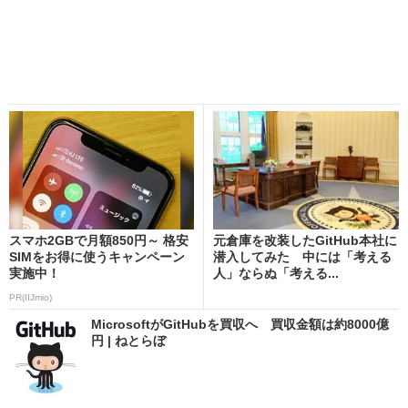
スマホ2GBで月額850円～ 格安
元倉庫を改装したGitHub本社に
SIMをお得に使うキャンペーン
潜入してみた 中には「考える
実施中！
人」ならぬ「考える...
PR(IIJmio)
MicrosoftがGitHubを買収へ 買収金額は約8000億
円 | ねとらぼ