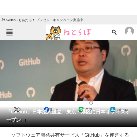
🎁 Switch 2もあたる！ プレゼントキャンペーン実施中！
ねとらぼメニュー
TOP
ニュース
エンタメ
クイズ
グルメ
地域
住まい
教育・育児
動物
リサーチ
2015/06/04 14:18（公開）
X
Share
LINE
hatena
会員記事
「GitHub」日本法人設立 東京・港区に日本オフィスオ
ープン
ついに！！
メディア
ソフトウェア開発共有サービス「GitHub」を運営する
注目記事を集めた総合ページ