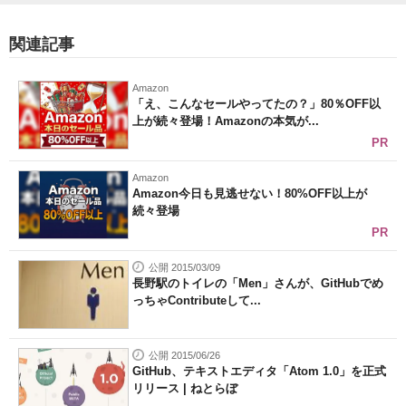
関連記事
Amazon
「え、こんなセールやってたの？」80％OFF以
上が続々登場！Amazonの本気が...
PR
Amazon
Amazon今日も見逃せない！80%OFF以上が
続々登場
PR
公開 2015/03/09
長野駅のトイレの「Men」さんが、GitHubでめ
っちゃContributeして...
公開 2015/06/26
GitHub、テキストエディタ「Atom 1.0」を正式
リリース | ねとらぼ