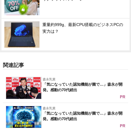
重量約999g、最新CPU搭載のビジネスPCの
実力は？
関連記事
森永乳業
「気になっていた認知機能が菌で…」森永が開
発。感動の70代続出
PR
森永乳業
「気になっていた認知機能が菌で…」森永が開
発。感動の70代続出
PR