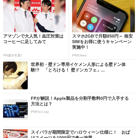
アマゾンで大人気！血圧対策は
スマホ2GBで月額850円～ 格安
コーヒーに足してみて
SIMをお得に使うキャンペーン
実施中！
PR(森永乳業)
PR(IIJmio)
世界初・壁ドン専用イケメン人形による壁ドン体
験!? 「とろける！ 壁ドンカフェ」...
FPが解説！Apple製品を分割手数料0円で入手する
方法とは？
PR(Fav-Log)
スイパラが期間限定でハロウィーン仕様に！ おば
けスイーツを1000円で食べ放題 ...