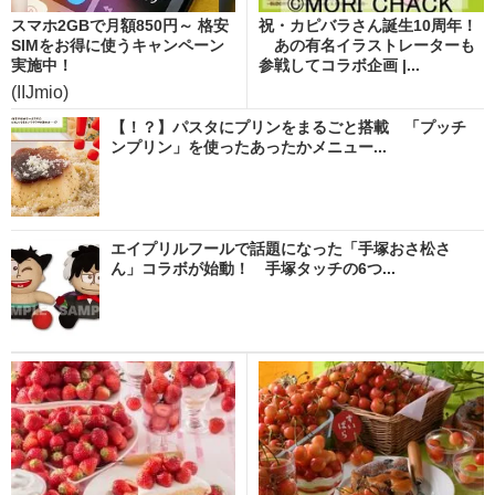
スマホ2GBで月額850円～ 格安
祝・カピバラさん誕生10周年！
SIMをお得に使うキャンペーン
あの有名イラストレーターも
実施中！
参戦してコラボ企画 |...
(IIJmio)
【！？】パスタにプリンをまるごと搭載 「プッチ
ンプリン」を使ったあったかメニュー...
エイプリルフールで話題になった「手塚おさ松さ
ん」コラボが始動！ 手塚タッチの6つ...