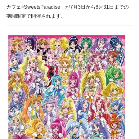
カフェ×SweetsParadise」が7月3日から8月31日までの
ITの今と未来を見通す
期間限定で開催されます。
スマホと通信の最新トレンド
進化するPCとデバイスの未来
好きが集まる 比べて選べる
ビジネスと働き方のヒント
AI活用のいまが分かる
企業ITのトレンドを詳説
経営リーダーのコミュニティ
マーケ×ITの今がよく分かる
ITエンジニア向け専門サイト