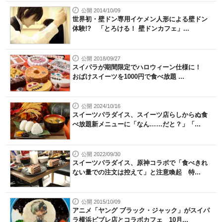
公開 2014/10/09
世界初・壁ドン専用イケメン人形による壁ドン
体験!? 「とろける！ 壁ドンカフェ」...
公開 2018/09/27
スイパラが期間限定でハロウィーン仕様に！
おばけスイーツを1000円で食べ放題 ...
公開 2024/10/16
スイーツパラダイス、スイーツ店らしからぬ食
べ放題新メニューに「なん……だと？」「...
公開 2022/09/30
スイーツパラダイス、原神コラボで「食べきれ
ない量での注文は控えて」と注意喚起 特...
公開 2015/10/09
アニメ「ヤング ブラック・ジャック」がスイパ
ラ横浜ビブレ店とコラボカフェ 10月...