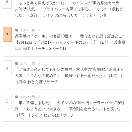
2
「もっと早く買えば良かった」 カインズの“車内遮光カーテ
ン”が大人気 「プライバシーも保てて安心」「ぐっすり眠れま
した」（2/2） | ライフ ねとらぼリサーチ：2ページ目
コメント数：
7
3
兵庫県の「ケーキ」の名店10選！ 一番うまいと思う店はどこ？
【7月12日は「デコレーションケーキの日」！】（2/4） | 兵庫県
ねとらぼリサーチ：2ページ目
コメント数：
5
4
「北海道土産としてもセンス抜群」六花亭の“店舗限定”お菓子が
人気 「こんなの初めて」「箱買いするべきだった」（1/2） |
北海道 ねとらぼリサーチ
コメント数：
4
5
「車に常備しました」 カインズの“1980円クーラーバッグ”が評
判 「ちょうどいい大きさ」「保冷剤を止めるベルトが良い」
（1/5） | ライフ ねとらぼリサーチ