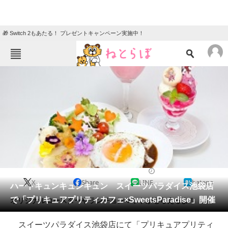
🎁 Switch 2もあたる！ プレゼントキャンペーン実施中！
ねとらぼメニュー
TOP
ニュース
エンタメ
クイズ
グルメ
地域
住まい
教育・育児
動物
リサーチ
2015/06/11 07:00（公開）
X
Share
LINE
hatena
会員記事
ハートキュンキュンキュン スイーツパラダイス池袋店
で「プリキュアプリティカフェ×SweetsParadise」開催
オリジナルコースターやランチョンマットがもらえるよ！
メディア
スイーツパラダイス池袋店にて「プリキュアプリティ
注目記事を集めた総合ページ