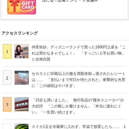
当たる！読者アンケート実施中
アクセスランキング
仲里依紗、ディズニーランドで買った1800円土産を「こ
1
れは買わなきゃでしょ！」 「すっごい上手お買い物」
と自画自賛
セカストに50着以上の服を買取依頼→渡されたレシート
2
は…… 「支払いまで何日か待たされた」衝撃的な光景
に「この値段はヤバすぎ」
「15足も買いました」 無印良品の“撥水スニーカー”が
3
大好評 「この靴しか履けません」「本当に疲れにく
い」「一生買い続けます」
スイカ1玉を冷蔵庫に入れず、常温で放置したら…… 1