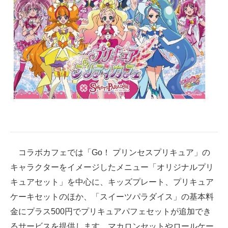
企業向けIT製品の総合サイト
IT製品の技術・比較・事例
製造業のIT導入・活用を支援
モノづくり技術者専門サイト
エレクトロニクス専門サイト
電子設計の基本と応用
エネルギーの専門メディア
コラボカフェでは「Go！ プリンセスプリキュア」の
建設×テクノロジーの最前線
キャラクターをイメージしたメニュー「オリジナルプリ
キュアセット」を中心に、キッズプレート、プリキュア
ちょっと気になるネットの話題
ケーキセットのほか、「スイーツパラダイス」の基本料
金にプラス500円でプリキュアパフェセットが追加でき
るサービスを提供します。マカロンセットやロールケー