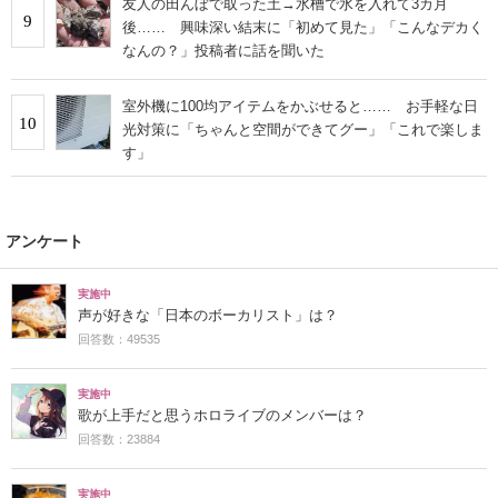
友人の田んぼで取った土→水槽で水を入れて3カ月
9
後…… 興味深い結末に「初めて見た」「こんなデカく
なんの？」投稿者に話を聞いた
室外機に100均アイテムをかぶせると…… お手軽な日
10
光対策に「ちゃんと空間ができてグー」「これで楽しま
す」
アンケート
実施中
声が好きな「日本のボーカリスト」は？
回答数：49535
実施中
歌が上手だと思うホロライブのメンバーは？
回答数：23884
実施中