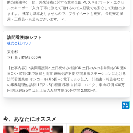
助(診断書等) ・他、外来診療に関する業務全般 PCスキル:ワード・エクセ
ルのキーボード入力 丁寧に教えて頂けるので未経験でも安心して勤務出来
ますよ。 残業も基本ありませんので、プライベートも充実。 長期安定雇
用・正職員へも道もございます。 <...
訪問看護師/シフト
株式会社パソナ
東京都
正社員：時給2,050円
【仕事内容】<訪問看護師> 土日祝休み相談OK 土日のみの非常勤もOK 週4
日OK・時短OKで家庭と両立 運転免許不要 訪問看護ステーションにおける
訪問看護業務 オンコール(月5回～) 電子カルテ記入、計画書・報告書など
の事務処理他 訪問:1日2～5件程度 移動:自転車、バイク、車 年収例:430万
円 臨床経験5年以上 土日のみ非常勤 30分訪問 2,000円/...
今、あなたにオススメ