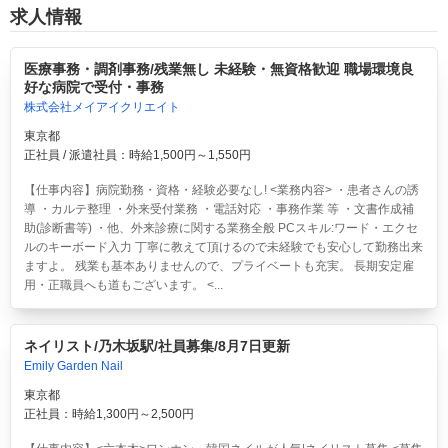
求人情報
医療事務・調剤事務/残業無し 未経験・無資格歓迎 職場環境良
好な病院で受付・事務
株式会社メイアイクリエイト
東京都
正社員 / 派遣社員：時給1,500円～1,550円
【仕事内容】病院勤務・資格・経験必要なし! <業務内容> ・患者さんの誘
導 ・カルテ整理 ・外来受付業務 ・電話対応 ・事務作業 等 ・文書作成補
助(診断書等) ・他、外来診療に関する業務全般 PCスキル:ワード・エクセ
ルのキーボード入力 丁寧に教えて頂けるので未経験でも安心して勤務出来
ますよ。 残業も基本ありませんので、プライベートも充実。 長期安定雇
用・正職員へも道もございます。 <...
ネイリスト/乃木坂駅/社員募集/8月7日更新
Emily Garden Nail
東京都
正社員：時給1,300円～2,500円