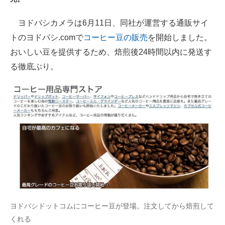
ITの今と未来を見通す
ヨドバシカメラは6月11日、同社が運営する通販サイ
トのヨドバシ.comで
コーヒー豆の販売
を開始しました。
スマホと通信の最新トレンド
おいしい豆を提供するため、焙煎後24時間以内に発送す
進化するPCとデバイスの未来
る徹底ぶり。
好きが集まる 比べて選べる
ビジネスと働き方のヒント
AI活用のいまが分かる
企業ITのトレンドを詳説
経営リーダーのコミュニティ
マーケ×ITの今がよく分かる
ヨドバシドットコムにコーヒー豆が登場。注文してから焙煎して
ITエンジニア向け専門サイト
くれる