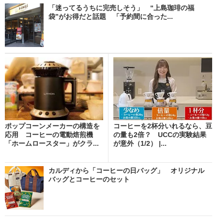
「迷ってるうちに完売しそう」 “上島珈琲の福
袋”がお得だと話題 「予約間に合った...
ポップコーンメーカーの構造を
コーヒーを2杯分いれるなら、豆
応用 コーヒーの電動焙煎機
の量も2倍？ UCCの実験結果
「ホームロースター」がクラ...
が意外（1/2） |...
カルディから「コーヒーの日バッグ」 オリジナル
バッグとコーヒーのセット