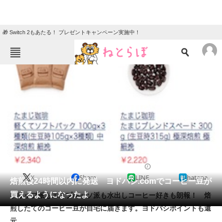
🎁 Switch 2もあたる！ プレゼントキャンペーン実施中！
ねとらぼメニュー
TOP
ニュース
エンタメ
クイズ
グルメ
地域
住まい
教育・育児
動物
リサーチ
2015/06/12 15:45（公開）
X
Share
LINE
hatena
会員記事
焙煎後24時間以内に発送 ヨドバシ.comでコーヒー豆が
買えるようになったよ
ドリップ派もエスプレッソ派も水出しコーヒー好きも朗報！ 焙
メディア
煎したてのコーヒー豆が自宅に届きます。ヨドバシポイントも還
元。
注目記事を集めた総合ページ