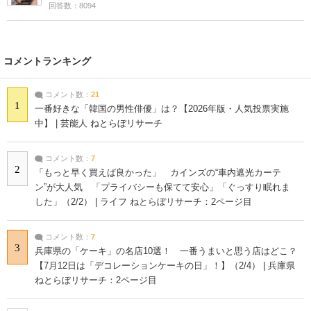
回答数：8094
コメントランキング
コメント数：
21
1
一番好きな「韓国の男性俳優」は？【2026年版・人気投票実施
中】 | 芸能人 ねとらぼリサーチ
コメント数：
7
2
「もっと早く買えば良かった」 カインズの“車内遮光カーテ
ン”が大人気 「プライバシーも保てて安心」「ぐっすり眠れま
した」（2/2） | ライフ ねとらぼリサーチ：2ページ目
コメント数：
7
3
兵庫県の「ケーキ」の名店10選！ 一番うまいと思う店はどこ？
【7月12日は「デコレーションケーキの日」！】（2/4） | 兵庫県
ねとらぼリサーチ：2ページ目