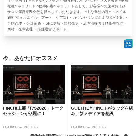
【仕事内容】<六本木>ワンホン・韓国ネイルが人気|ネイリスト募集 <募集
職種> ネイリスト <仕事内容> ネイリストとして、お客様への施術および
サロン運営業務全般を担当していただきます。 <主な業務内容> ・ネイル
施術(ジェルネイル、アート、ケア等) ・カウンセリングおよび接客対応 ・
予約管理 ・会計業務 ・SNS更新・情報発信 ・店内清掃および衛生管理 ・
商材・在庫管理 ・店舗運営サポート...
今、あなたにオススメ
FINCHI主催「IVS2026」トーク
GOETHEとFINCHIがタッグを組
セッションが話題に！
み、新メディアを創設
PR(FINCHI on GOETHE)
PR(FINCHI on GOETHE)
最近は回転寿司にコーヒーが流れてくるんだね 食