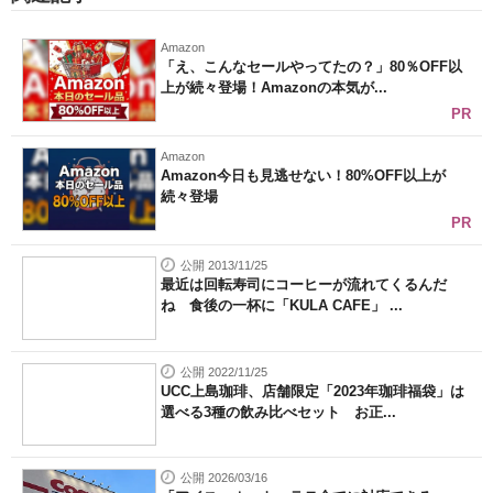
Amazon
「え、こんなセールやってたの？」80％OFF以
上が続々登場！Amazonの本気が...
PR
Amazon
Amazon今日も見逃せない！80%OFF以上が
続々登場
PR
公開 2013/11/25
最近は回転寿司にコーヒーが流れてくるんだ
ね 食後の一杯に「KULA CAFE」 ...
公開 2022/11/25
UCC上島珈琲、店舗限定「2023年珈琲福袋」は
選べる3種の飲み比べセット お正...
公開 2026/03/16