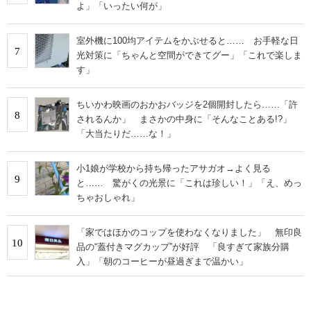
よ」「いったい何が」
室外機に100均アイテムをかぶせると…… お手軽な日
7
光対策に「ちゃんと空間ができてグー」「これで楽しま
す」
ちいかわ映画のおかおバッジを2個開封したら……「許
8
されるんか」 まさかの中身に「そんなことある!?」
「大当たりだ……な！」
小1娘が学校から持ち帰ったアサガオ→よく見る
9
と…… 驚がくの光景に「これは珍しい！」「え、めっ
ちゃおしゃれ」
「家ではほかのコップを使わなくなりました」 無印良
10
品の“蓋付きマグカップ”が好評 「良すぎて家族分購
入」「朝のコーヒーが昼過ぎまで温かい」