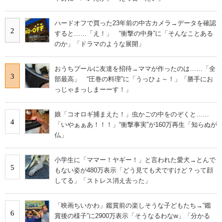
ハードオフで買った23年前の中古カメラ→データを確認
2
すると……「え！」 “衝撃の中身”に「そんなことある
のか」「ドラマのような展開」
おうちプールに友達を招待→ママが作ったのは……「全
3
部最高」 “圧巻の料理”に「うっひょ～！」「勝手にお
っじゃまっしまーーす！」
娘「コオロギ捕まえた！」虫かごの中をのぞくと……
4
「いやぁぁあ！！！」“衝撃事実”が160万再生「知らぬが
仏」
小学生に「ママー！ヤギー！」と言われた愛犬→とんで
5
もない姿が480万表示「どう見ても犬ですけど？って顔
してる」「ストレス消え去った」
「映画ちいかわ」鑑賞前の楽しそうな子どもたち→“鑑
6
賞後の様子”に2900万表示「そうなるわなw」「分かる