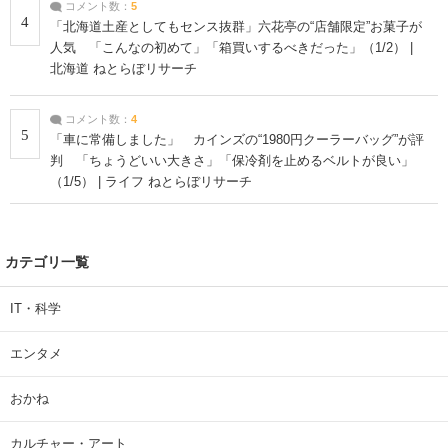
コメント数：
5
4
「北海道土産としてもセンス抜群」六花亭の“店舗限定”お菓子が
人気 「こんなの初めて」「箱買いするべきだった」（1/2） |
北海道 ねとらぼリサーチ
コメント数：
4
5
「車に常備しました」 カインズの“1980円クーラーバッグ”が評
判 「ちょうどいい大きさ」「保冷剤を止めるベルトが良い」
（1/5） | ライフ ねとらぼリサーチ
カテゴリ一覧
IT・科学
エンタメ
おかね
カルチャー・アート