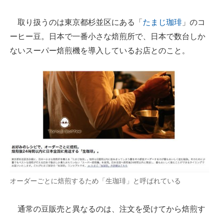
企業向けIT製品の総合サイト
取り扱うのは東京都杉並区にある「
たまじ珈琲
」のコ
IT製品の技術・比較・事例
ーヒー豆。日本で一番小さな焙煎所で、日本で数台しか
ないスーパー焙煎機を導入しているお店とのこと。
製造業のIT導入・活用を支援
モノづくり技術者専門サイト
エレクトロニクス専門サイト
電子設計の基本と応用
エネルギーの専門メディア
建設×テクノロジーの最前線
ちょっと気になるネットの話題
オーダーごとに焙煎するため「生珈琲」と呼ばれている
通常の豆販売と異なるのは、注文を受けてから焙煎す