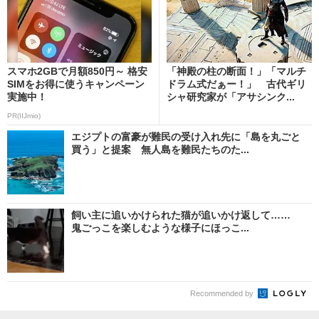
スマホ2GBで月額850円～ 格安
「神殿の柱の断面！」「マルチ
SIMをお得に使うキャンペーン
ドラム式だぁー！」 古代ギリ
実施中！
シャ研究家が「アサシンク...
PR(IIJmio)
エジプトの富豪が難民の受け入れ先に「島を丸ごと
買う」と提案 無人島を難民たちのた...
飼い主に追いかけられた猫が追いかけ返して……
鬼ごっこを楽しむような様子にほっこ...
Recommended by