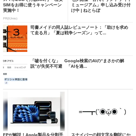
SIMをお得に使うキャンペーン
ミュージアム」申し込み受け付
実施中！
け中 | ねとらぼ
PR(IIJmio)
司書メイドの同人誌レビューノート：「助けを求め
て走る月」「夏は戦争シーズン」って...
「嘘を付くな」 Google検索のAIの“まさかの解
説”が失笑不可避 「AIを過...
FPが解説！Apple製品を分割手
スナイパーの顔文字を翻訳にか