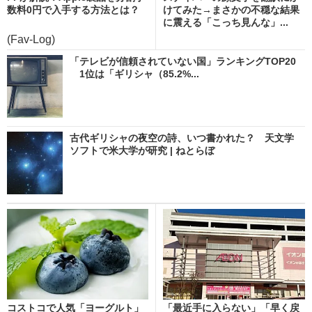
数料0円で入手する方法とは？
けてみた→まさかの不穏な結果
に震える「こっち見んな」...
(Fav-Log)
「テレビが信頼されていない国」ランキングTOP20
1位は「ギリシャ（85.2%...
古代ギリシャの夜空の詩、いつ書かれた？ 天文学
ソフトで米大学が研究 | ねとらぼ
コストコで人気「ヨーグルト」
「最近手に入らない」「早く戻