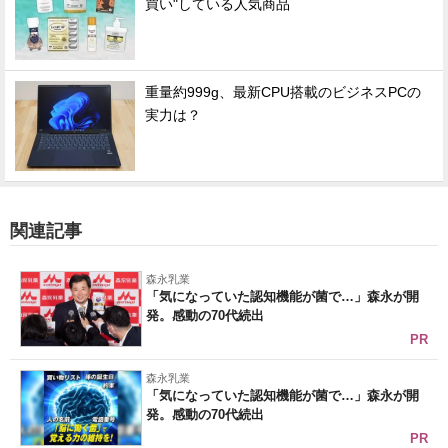
買い"している人気商品
重量約999g、最新CPU搭載のビジネスPCの
実力は？
関連記事
森永乳業
「気になっていた認知機能が菌で…」森永が開
発。感動の70代続出
PR
森永乳業
「気になっていた認知機能が菌で…」森永が開
発。感動の70代続出
PR