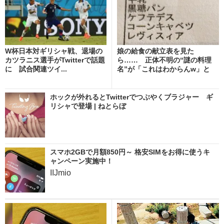
W杯日本対ギリシャ戦、退場の
娘の給食の献立表を見た
カツラニス選手がTwitterで話題
ら…… 正体不明の“謎の料理
に 試合関連ツイ...
名”が「これはわからんw」と
話...
ホックが外れるとTwitterでつぶやくブラジャー ギ
リシャで登場 | ねとらぼ
スマホ2GBで月額850円～ 格安SIMをお得に使うキ
ャンペーン実施中！
IIJmio