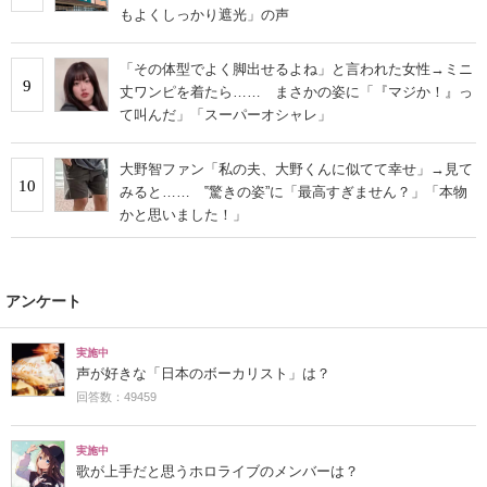
もよくしっかり遮光」の声
「その体型でよく脚出せるよね」と言われた女性→ミニ
9
丈ワンピを着たら…… まさかの姿に「『マジか！』っ
て叫んだ」「スーパーオシャレ」
大野智ファン「私の夫、大野くんに似てて幸せ」→見て
10
みると…… ‟驚きの姿”に「最高すぎません？」「本物
かと思いました！」
アンケート
実施中
声が好きな「日本のボーカリスト」は？
回答数：49459
実施中
歌が上手だと思うホロライブのメンバーは？