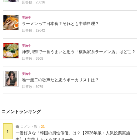
回答数：23836
実施中
ラーメンって日本食？それとも中華料理？
回答数：19642
実施中
神奈川県で一番うまいと思う「横浜家系ラーメン店」はどこ？
回答数：8505
実施中
唯一無二の歌声だと思うボーカリストは？
回答数：8079
コメントランキング
コメント数：
21
1
一番好きな「韓国の男性俳優」は？【2026年版・人気投票実施
中】 | 芸能人 ねとらぼリサーチ