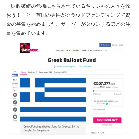
財政破綻の危機にさらされているギリシャの人々を救
ITの今と未来を見通す
おう！ と、英国の男性がクラウドファンディングで資
金の募集を始めました。サーバーがダウンするほどの注
スマホと通信の最新トレンド
目を集めています。
進化するPCとデバイスの未来
好きが集まる 比べて選べる
ビジネスと働き方のヒント
AI活用のいまが分かる
企業ITのトレンドを詳説
経営リーダーのコミュニティ
マーケ×ITの今がよく分かる
ITエンジニア向け専門サイト