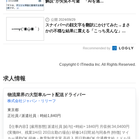
解説”が失笑不可避 「AIを過...
公開 2024/09/29
スナイパーの顔文字を翻訳にかけてみた→まさ
かの不穏な結果に震える「こっち見んな」...
Recommended by
Copyright © ITmedia Inc. All Rights Reserved.
求人情報
物流業界の大型車ルート配送ドライバー
株式会社ジャパン・リリーフ
東京都
正社員 / 派遣社員：時給1,840円
【仕事内容】[雇用形態] 派遣社員 [給与] <時給> 1840円 月収例:34,0400円
(実働8H、残業1H/日 20日出勤の場合) 研修14日間:給与同条件 [特徴] マイ
カー通勤OK 研修・教育制度充実 高収入 即日勤務OK 交通費支給 ミドル活