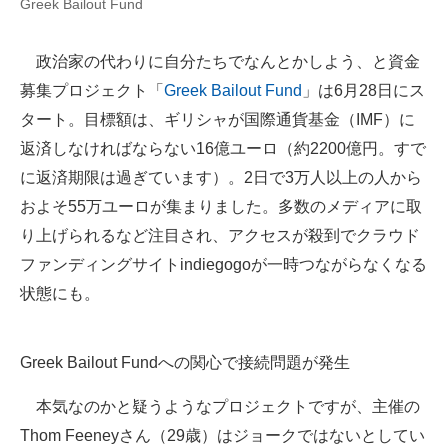
Greek Bailout Fund
企業向けIT製品の総合サイト
政治家の代わりに自分たちでなんとかしよう、と資金
IT製品の技術・比較・事例
募集プロジェクト「
Greek Bailout Fund
」は6月28日にス
製造業のIT導入・活用を支援
タート。目標額は、ギリシャが国際通貨基金（IMF）に
返済しなければならない16億ユーロ（約2200億円。すで
モノづくり技術者専門サイト
に返済期限は過ぎています）。2日で3万人以上の人から
エレクトロニクス専門サイト
およそ55万ユーロが集まりました。多数のメディアに取
り上げられるなど注目され、アクセスが殺到でクラウド
電子設計の基本と応用
ファンディングサイトindiegogoが一時つながらなくなる
エネルギーの専門メディア
状態にも。
建設×テクノロジーの最前線
Greek Bailout Fundへの関心で接続問題が発生
ちょっと気になるネットの話題
本気なのかと疑うようなプロジェクトですが、主催の
Thom Feeneyさん（29歳）はジョークではないとしてい