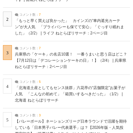
コメント数：
7
2
「もっと早く買えば良かった」 カインズの“車内遮光カーテ
ン”が大人気 「プライバシーも保てて安心」「ぐっすり眠れま
した」（2/2） | ライフ ねとらぼリサーチ：2ページ目
コメント数：
7
3
兵庫県の「ケーキ」の名店10選！ 一番うまいと思う店はどこ？
【7月12日は「デコレーションケーキの日」！】（2/4） | 兵庫県
ねとらぼリサーチ：2ページ目
コメント数：
5
4
「北海道土産としてもセンス抜群」六花亭の“店舗限定”お菓子が
人気 「こんなの初めて」「箱買いするべきだった」（1/2） |
北海道 ねとらぼリサーチ
コメント数：
3
5
【バレーボール】ネーションズリーグ日本ラウンドで活躍を期待
している「日本男子バレー代表選手」は？【2026年版・人気投