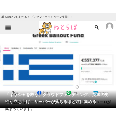
🎁 Switch 2もあたる！ プレゼントキャンペーン実施中！
ねとらぼメニュー
TOP
ニュース
エンタメ
クイズ
グルメ
地域
住まい
教育・育児
動物
リサーチ
2015/07/01 15:47（公開）
X
Share
LINE
hatena
会員記事
「ギリシャを救う」クラウドファンディング、英国の男
性が立ち上げ サーバーが落ちるほど注目集める
目標額は16億ユーロ（約2200億円）。2日でおよそ55万ユーロが
メディア
集まっています。
注目記事を集めた総合ページ