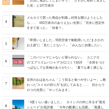
「お店に電話してしまいそう」「さすがに初めて見まし
た笑」と107万表示
メルカリで買った商品が到着→封筒を開けようとした
4
ら…… 650万表示のありえない光景に「完全に想定外
すぎて笑った」「何者？」
「即買いしました」羽田空港で衝動買いした“まさかの
5
お土産”に「見たことない！」「みんなに自慢したい」
「このパジャマじゃないと寝られない」 ユニクロ
6
の“エアリズムパジャマ”が口コミで好評 「冷房をつけ
っぱなしでも長袖がありがたい」「夏でも暑く感じな
い」
近所のおばあちゃん「こう切ると食べやすいよ〜」→教
7
わった“スイカの切り方”を試してみると…… 目からウ
ロコの光景に「やってみます」
「4度くらい違いました」 カインズの外に吊るす“遮光
8
シェード”が高評価 「今年の酷暑にも活躍」「風通し