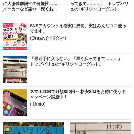
に大腸菌群陽性の可能性……
ってきて………」 トップバリ
メーカーなど謝罪「深くお...
ュの“ギリシャヨーグルト...
SNSアカウントを着実に成長。実はみんなココ使っ
てます。
(Dreaw合同会社)
「最近手に入らない」「早く戻ってきて………」
トップバリュの“ギリシャヨーグルト...
スマホ2GBで月額850円～ 格安SIMをお得に使うキ
ャンペーン実施中！
(IIJmio)