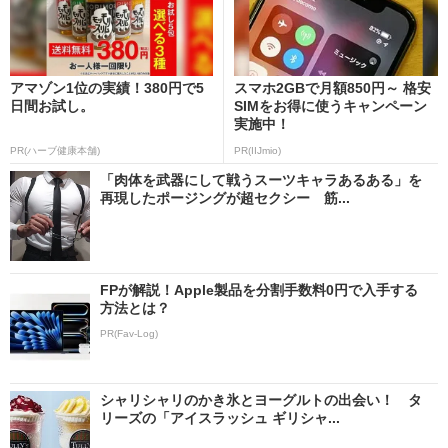
アマゾン1位の実績！380円で5
スマホ2GBで月額850円～ 格安
日間お試し。
SIMをお得に使うキャンペーン
実施中！
PR(ハーブ健康本舗)
PR(IIJmio)
「肉体を武器にして戦うスーツキャラあるある」を
再現したポージングが超セクシー 筋...
FPが解説！Apple製品を分割手数料0円で入手する
方法とは？
PR(Fav-Log)
シャリシャリのかき氷とヨーグルトの出会い！ タ
リーズの「アイスラッシュ ギリシャ...