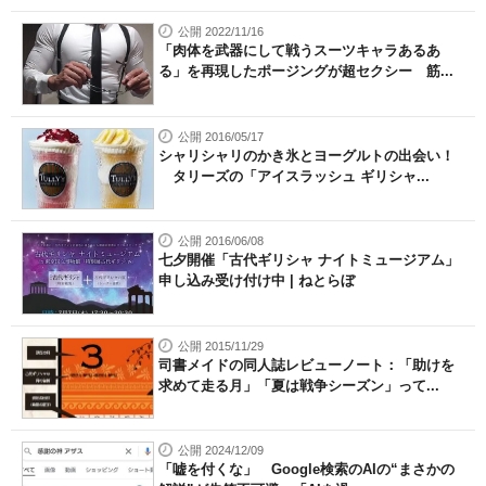
公開 2022/11/16
「肉体を武器にして戦うスーツキャラあるあ
る」を再現したポージングが超セクシー 筋...
公開 2016/05/17
シャリシャリのかき氷とヨーグルトの出会い！
タリーズの「アイスラッシュ ギリシャ...
公開 2016/06/08
七夕開催「古代ギリシャ ナイトミュージアム」
申し込み受け付け中 | ねとらぼ
公開 2015/11/29
司書メイドの同人誌レビューノート：「助けを
求めて走る月」「夏は戦争シーズン」って...
公開 2024/12/09
「嘘を付くな」 Google検索のAIの“まさかの