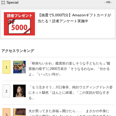
Special
- PR -
【抽選で5,000円分】Amazonギフトカードが
当たる！読者アンケート実施中
アクセスランキング
「映画ちいかわ」鑑賞前の楽しそうな子どもたち→“鑑
1
賞後の様子”に2900万表示「そうなるわなw」「分かる
よ」「いったい何が」
「もう泣きそう」川口春奈、純白ウエディングドレス姿
2
にネット騒然「ほんとに綺麗」「この笑顔が切なすぎ
る」
夫が買ってきた赤福→開けたら…… まさかの中身に
3