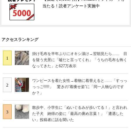
当たる！読者アンケート実施中
アクセスランキング
掛け毛布を半年ぶりにオキシ漬け→翌朝見たら…… 目
1
を疑う光景に「嘘だと言ってくれ」「うちの毛布も怖く
なってきた」と627万表示
ワンピースを着た女性→着物に着替えると……「すっっ
2
っっご!!!!!」 驚きの“着痩せ姿”に「同一人物なのです
か？」
散歩中、小学生に「ぬいぐるみが歩いてる！」と言われ
3
た子犬 納得の姿に「最高の褒め言葉！」「遭遇した
い」投稿者に話を聞いた