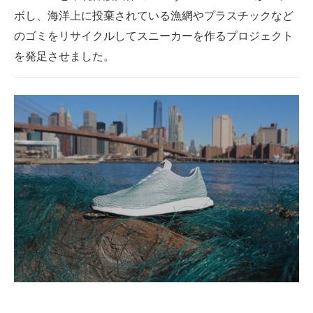
ボし、海洋上に投棄されている漁網やプラスチックなど
ITの今と未来を見通す
のゴミをリサイクルしてスニーカーを作るプロジェクト
を発足させました。
スマホと通信の最新トレンド
進化するPCとデバイスの未来
好きが集まる 比べて選べる
ビジネスと働き方のヒント
AI活用のいまが分かる
企業ITのトレンドを詳説
経営リーダーのコミュニティ
マーケ×ITの今がよく分かる
ITエンジニア向け専門サイト