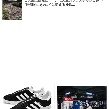
この差は歴然だ！ 川に大量のプラスチックごみ →
“圧倒的にきれい”に変える掃除...