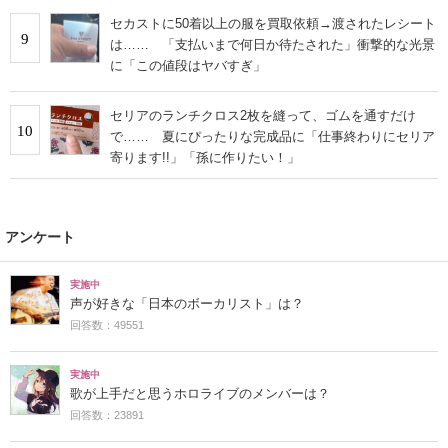
セカストに50着以上の服を買取依頼→渡されたレシート
9
は…… 「支払いまで何日か待たされた」衝撃的な光景
に「この値段はヤバすぎ」
セリアのランチクロス2枚を縫って、ゴムを通すだけ
10
で…… 夏にぴったりな完成品に「仕事終わりにセリア
寄ります!!」「孫に作りたい！」
アンケート
実施中
声が好きな「日本のボーカリスト」は？
回答数：49551
実施中
歌が上手だと思うホロライブのメンバーは？
回答数：23891