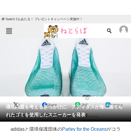
🎁 Switch 2もあたる！ プレゼントキャンペーン実施中！
ねとらぼメニュー
TOP
ニュース
エンタメ
クイズ
グルメ
地域
住まい
教育・育児
動物
リサーチ
2015/07/13 11:20（公開）
X
Share
LINE
hatena
会員記事
環境問題を考えるきっかけに アディダスが海に捨てら
れたゴミを使用したスニーカーを発表
海を思わせる美しいブルーグリーンの素材は……。
メディア
adidasと環境保護団体の
Parley for the Oceans
がコラ
注目記事を集めた総合ページ