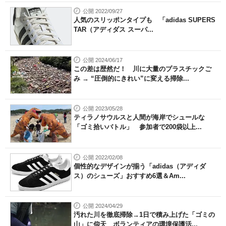
公開 2022/09/27
人気のスリッポンタイプも 「adidas SUPERS
TAR（アディダス スーパ...
公開 2024/06/17
この差は歴然だ！ 川に大量のプラスチックご
み → “圧倒的にきれい”に変える掃除...
公開 2023/05/28
ティラノサウルスと人間が海岸でシュールな
「ゴミ拾いバトル」 参加者で200袋以上...
公開 2022/02/08
個性的なデザインが揃う「adidas（アディダ
ス）のシューズ」おすすめ6選＆Am...
公開 2024/04/29
汚れた川を徹底掃除→1日で積み上げた「ゴミの
山」に仰天 ボランティアの環境保護活...