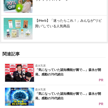
【iHerb】「迷ったらこれ！」みんなが"リピ
買い"している人気商品
関連記事
森永乳業
「気になっていた認知機能が菌で…」森永が開
発。感動の70代続出
PR
森永乳業
「気になっていた認知機能が菌で…」森永が開
発。感動の70代続出
PR