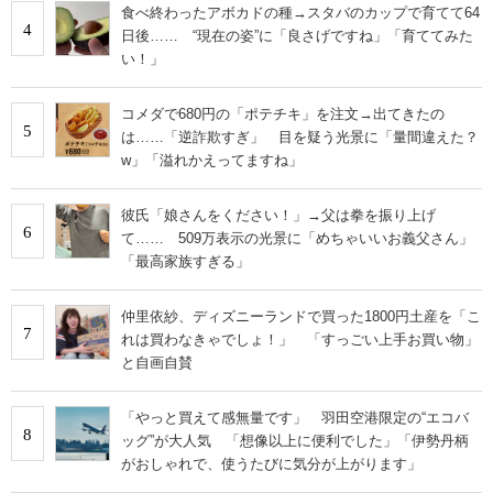
食べ終わったアボカドの種→スタバのカップで育てて64
4
日後…… “現在の姿”に「良さげですね」「育ててみた
い！」
コメダで680円の「ポテチキ」を注文→出てきたの
5
は……「逆詐欺すぎ」 目を疑う光景に「量間違えた？
w」「溢れかえってますね」
彼氏「娘さんをください！」→父は拳を振り上げ
6
て…… 509万表示の光景に「めちゃいいお義父さん」
「最高家族すぎる」
仲里依紗、ディズニーランドで買った1800円土産を「こ
7
れは買わなきゃでしょ！」 「すっごい上手お買い物」
と自画自賛
「やっと買えて感無量です」 羽田空港限定の“エコバ
8
ッグ”が大人気 「想像以上に便利でした」「伊勢丹柄
がおしゃれで、使うたびに気分が上がります」