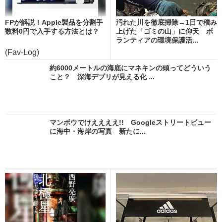
FPが解説！Apple製品を分割手
汚れた川を徹底掃除→1日で積み
数料0円で入手する方法とは？
上げた「ゴミの山」に仰天 ボ
ランティアの環境保護活...
(Fav-Log)
約6000メートルの海底にマネキンの頭ってどういう
こと？ 深海デブリが見える化 ...
マンボウでけええええ!! Googleストリートビュー
に海中・海岸の写真 新たに...