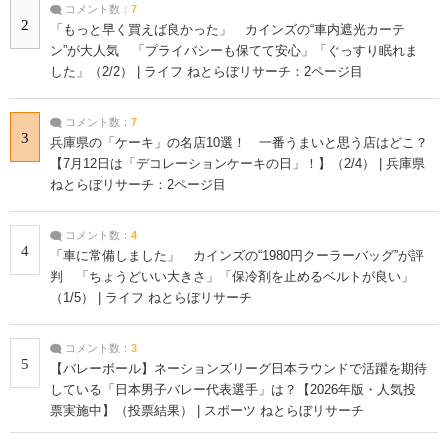
コメント数：
7
2
「もっと早く買えば良かった」 カインズの“車内遮光カーテ
ン”が大人気 「プライバシーも保てて安心」「ぐっすり眠れま
した」（2/2） | ライフ ねとらぼリサーチ：2ページ目
コメント数：
7
3
兵庫県の「ケーキ」の名店10選！ 一番うまいと思う店はどこ？
【7月12日は「デコレーションケーキの日」！】（2/4） | 兵庫県
ねとらぼリサーチ：2ページ目
コメント数：
4
4
「車に常備しました」 カインズの“1980円クーラーバッグ”が評
判 「ちょうどいい大きさ」「保冷剤を止めるベルトが良い」
（1/5） | ライフ ねとらぼリサーチ
コメント数：
3
5
【バレーボール】ネーションズリーグ日本ラウンドで活躍を期待
している「日本男子バレー代表選手」は？【2026年版・人気投
票実施中】（投票結果） | スポーツ ねとらぼリサーチ