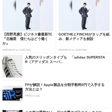
【西野亮廣】ビジネス書最新刊
GOETHEとFINCHIがタッグを組
『北極星 僕たちはどう働く
み、新メディアを創設
か』
PR(FINCHI on GOETHE)
PR(FINCHI on GOETHE)
人気のスリッポンタイプも 「adidas SUPERSTA
R（アディダス スーパ...
FPが解説！Apple製品を分割手数料0円で入手する
方法とは？
PR(Fav-Log)