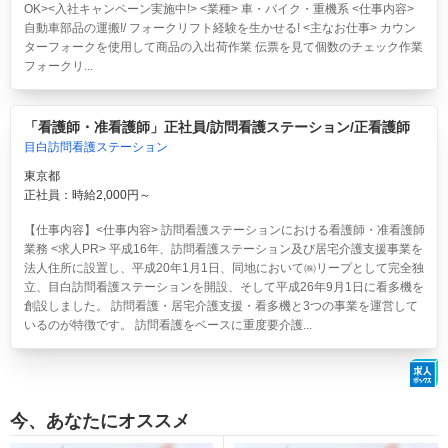
OK><入社キャンペーン実施中!> <業種> 車・バイク・重機系 <仕事内容>
自動車部品の運搬!/ フォークリフト経験を生かせる! <主なお仕事> カウン
ターフォークを使用して商品の入出荷作業 伝票を見て個数のチェック作業
フォークリ...
「看護師・准看護師」正社員/訪問看護ステーション/正看護師
目白訪問看護ステーション
東京都
正社員：時給2,000円～
【仕事内容】<仕事内容> 訪問看護ステーションにおける看護師・准看護師
業務 <求人PR> 平成16年、訪問看護ステーション及び居宅介護支援事業を
法人住所に設置し、平成20年1月1日、同地において㈱リープとして完全独
立、目白訪問看護ステーションを開設、そして平成26年9月1日に看多機を
創設しました。 訪問看護・居宅介護支援・看多機と3つの事業を運営して
いるのが特徴です。 訪問看護をベースに重度要介護...
今、あなたにオススメ