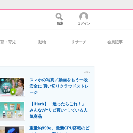
検索
ログイン
教育・育児
動物
リサーチ
会員記事
バイスの未来
好きが集まる 比べて選べる
- PR -
スマホの写真／動画をもう一段
コミュニティ
マーケ×ITの今がよく分かる
安全に 買い切りクラウドストレ
ージ
【iHerb】「迷ったらこれ！」
・活用を支援
みんなが"リピ買い"している人
気商品
重量約999g、最新CPU搭載のビ