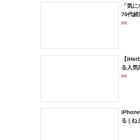
「気に
70代続
PR
【iH
る人気
PR
iPh
る | 