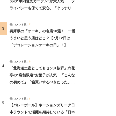
ズの“車内遮光カーテン”が大人気 「プ
ライバシーも保てて安心」「ぐっすり眠
れました」（2/2） | ライフ ねとらぼリ
サーチ：2ページ目
コメント数：
7
3
兵庫県の「ケーキ」の名店10選！ 一番
うまいと思う店はどこ？【7月12日は
「デコレーションケーキの日」！】
（2/4） | 兵庫県 ねとらぼリサーチ：2ペ
ージ目
コメント数：
5
4
「北海道土産としてもセンス抜群」六花
亭の“店舗限定”お菓子が人気 「こんな
の初めて」「箱買いするべきだった」
（1/2） | 北海道 ねとらぼリサーチ
コメント数：
3
5
【バレーボール】ネーションズリーグ日
本ラウンドで活躍を期待している「日本