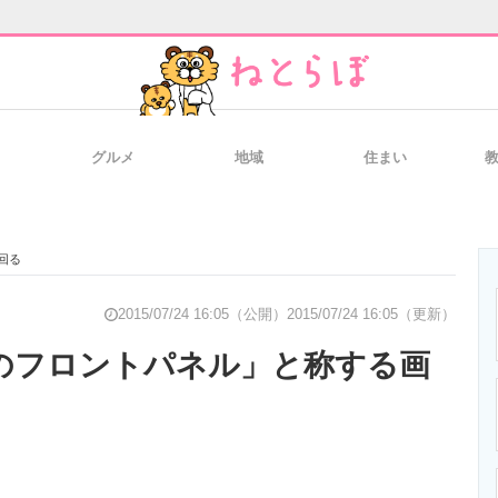
グルメ
地域
住まい
と未来を見通す
スマホと通信の最新トレンド
進化するPCとデ
出回る
のいまが分かる
企業ITのトレンドを詳説
経営リーダーの
2015/07/24 16:05（公開）
2015/07/24 16:05（更新）
 6sのフロントパネル」と称する画
T製品の総合サイト
IT製品の技術・比較・事例
製造業のIT導入