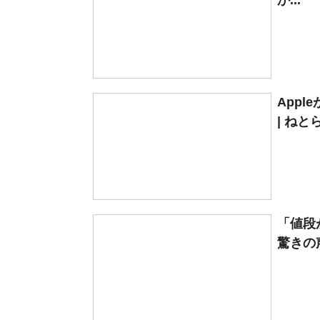
か...
Appl
| ねと
「値段
驚きの