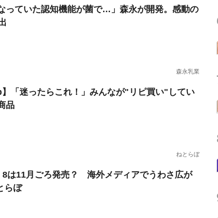
なっていた認知機能が菌で…」森永が開発。感動の
出
森永乳業
erb】「迷ったらこれ！」みんなが"リピ買い"してい
商品
ねとらぼ
one 8は11月ごろ発売？ 海外メディアでうわさ広が
ねとらぼ