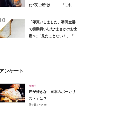
た“夜ご飯”は…… 「これぞ
手料理」「こんな女性になり
10
たい！」
「即買いしました」羽田空港
で衝動買いした“まさかのお土
産”に「見たことない！」「み
んなに自慢したい」
アンケート
実施中
声が好きな「日本のボーカリ
スト」は？
回答数：49448