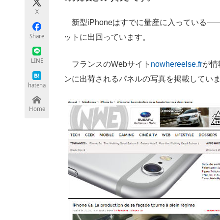
モノづくり技術者専門サイト
エレクトロ
X
新型iPhoneはすでに量産に入っている――
Share
ットに出回っています。
ちょっと気になるネットの話題
LINE
フランスのWebサイト
nowhereelse.fr
が情
ンに出荷されるパネルの写真を掲載してい
hatena
Home