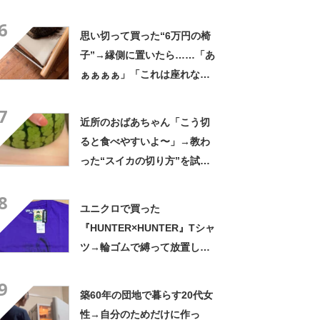
の姿に「『マジか！』って叫
6
んだ」「スーパーオシャレ」
思い切って買った“6万円の椅
子”→縁側に置いたら……「あ
ぁぁぁぁ」「これは座れな
い」「諦めてください」
7
近所のおばあちゃん「こう切
ると食べやすいよ〜」→教わ
った“スイカの切り方”を試し
てみると…… 目からウロコ
8
の光景に「やってみます」
ユニクロで買った
『HUNTER×HUNTER』Tシャ
ツ→輪ゴムで縛って放置した
ら…… まさかの光景に「す
9
すすすすごすぎる!!!」「ハイ
築60年の団地で暮らす20代女
ター買ってきます」
性→自分のためだけに作っ