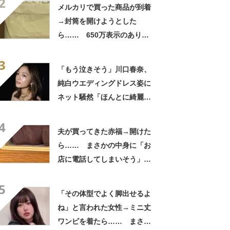
2
「いったい何が」
メルカリで買った商品が到着
→封筒を開けようとした
ら…… 650万表示のありえ
ない光景に「完全に想定外す
3
ぎて笑った」「何者？」
「もう泣きそう」川口春奈、
純白ウエディングドレス姿に
ネット騒然「ほんとに綺麗」
「この笑顔が切なすぎる」
4
夫が買ってきた赤福→開けた
ら…… まさかの中身に「お
店に電話してしまいそう」
「さすがに初めて見ました
5
笑」と107万表示
「その体型でよく脚出せるよ
ね」と言われた女性→ミニ丈
ワンピを着たら…… まさか