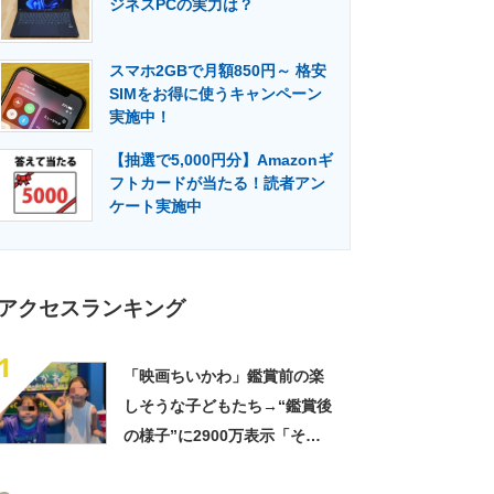
ジネスPCの実力は？
門メディア
建設×テクノロジーの最前線
スマホ2GBで月額850円～ 格安
SIMをお得に使うキャンペーン
実施中！
【抽選で5,000円分】Amazonギ
フトカードが当たる！読者アン
ケート実施中
アクセスランキング
1
「映画ちいかわ」鑑賞前の楽
しそうな子どもたち→“鑑賞後
の様子”に2900万表示「そう
なるわなw」「分かるよ」