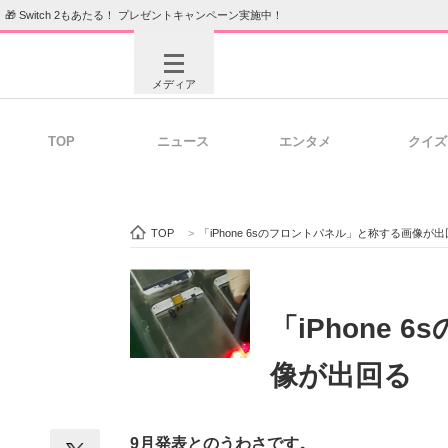
🎁 Switch 2もあたる！ プレゼントキャンペーン実施中！
メディア
TOP
ニュース
エンタメ
クイズ
注目記事を集めた総合ページ
ITの今
TOP
>
「iPhone 6sのフロントパネル」と称する画像が
ビジネスと働き方のヒント
AI活用
「iPhone
像が出回る
ITエンジニア向け専門サイト
企業向けI
9月発表とのうわさです。