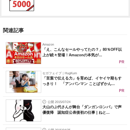
関連記事
Amazon
「え、こんなセールやってたの？」80％OFF以
上が続々登場！Amazonの本気が...
PR
セガフェイブ｜HugKum
「言葉で伝える力」を育めば、イヤイヤ期もす
っきり！ 「アンパンマン ことばずかん...
PR
公開 2015/07/24
大山のぶ代さんが舞台「ダンガンロンパ」で声
優復帰 認知症公表後初の仕事 | ねと...
公開 2015/04/25