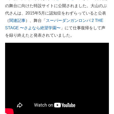
の舞台に向けた特設サイトに公開されました。大山のぶ
ITの今と未来を見通す
代さんは、2015年5月に認知症をわずらっていると公表
（
関連記事
）、舞台「
スーパーダンガンロンパ 2 THE
スマホと通信の最新トレンド
STAGE 〜さよなら絶望学園〜
」にて仕事復帰をして声
進化するPCとデバイスの未来
を録り終えたと発表されていました。
好きが集まる 比べて選べる
ビジネスと働き方のヒント
AI活用のいまが分かる
企業ITのトレンドを詳説
経営リーダーのコミュニティ
マーケ×ITの今がよく分かる
ITエンジニア向け専門サイト