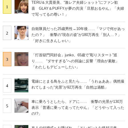
TERU＆大貫亜美、“激レア夫婦ショット”にファン歓
1
喜 GLAY＆PUFFYが夢の共演「旦那おるやん」「夫婦
で写ってるの尊い！」
自衛隊員だった25歳男性→10年後……「マジで何があっ
2
たの？」 衝撃の“現在の姿”が180万再生「別人…？」
「好きに生きんしゃい」
「打首獄門同好会」junko、65歳で“彫りスタート”巡
3
り…… “ダサすぎる”への持論に反響「理由が素敵」
「わたしもデビューしたい」
電線にとまる鳥をふと見たら……「うわぁああ」偶然撮
4
れてしまった“光景”が92万再生「自然は過酷」
車に乗ろうとしたら、ドアに…… 衝撃の光景が130万
5
表示「普通に乗って走ってたやん」「どうやって入った
の!?」
友人の結婚式へお呼ばれ→「エレガントな格好で来