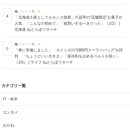
コメント数：
5
4
「北海道土産としてもセンス抜群」六花亭の“店舗限定”お菓子が
人気 「こんなの初めて」「箱買いするべきだった」（1/2） |
北海道 ねとらぼリサーチ
コメント数：
4
5
「車に常備しました」 カインズの“1980円クーラーバッグ”が評
判 「ちょうどいい大きさ」「保冷剤を止めるベルトが良い」
（1/5） | ライフ ねとらぼリサーチ
カテゴリ一覧
IT・科学
エンタメ
おかね