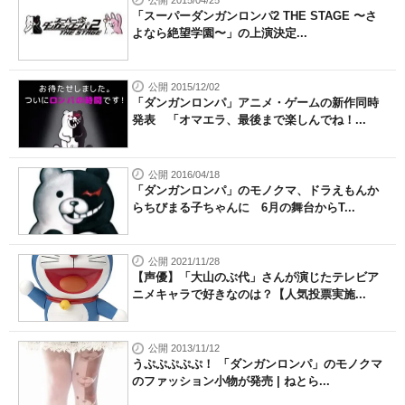
「スーパーダンガンロンパ2 THE STAGE 〜さ
よなら絶望学園〜」の上演決定...
公開 2015/12/02
「ダンガンロンパ」アニメ・ゲームの新作同時
発表 「オマエラ、最後まで楽しんでね！...
公開 2016/04/18
「ダンガンロンパ」のモノクマ、ドラえもんか
らちびまる子ちゃんに 6月の舞台からT...
公開 2021/11/28
【声優】「大山のぶ代」さんが演じたテレビア
ニメキャラで好きなのは？【人気投票実施...
公開 2013/11/12
うぷぷぷぷぷ！ 「ダンガンロンパ」のモノクマ
のファッション小物が発売 | ねとら...