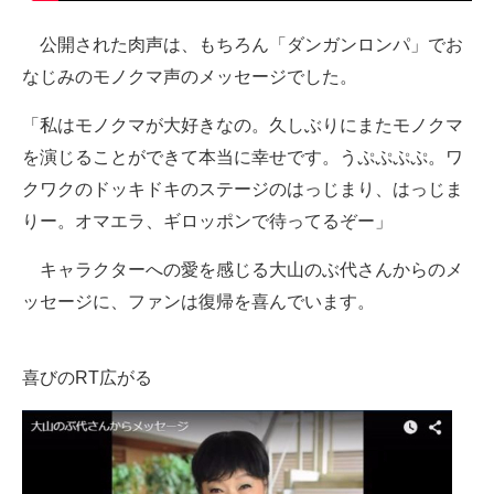
企業向けIT製品の総合サイト
公開された肉声は、もちろん「ダンガンロンパ」でお
IT製品の技術・比較・事例
なじみのモノクマ声のメッセージでした。
製造業のIT導入・活用を支援
「私はモノクマが大好きなの。久しぶりにまたモノクマ
を演じることができて本当に幸せです。うぷぷぷぷ。ワ
モノづくり技術者専門サイト
クワクのドッキドキのステージのはっじまり、はっじま
エレクトロニクス専門サイト
りー。オマエラ、ギロッポンで待ってるぞー」
電子設計の基本と応用
キャラクターへの愛を感じる大山のぶ代さんからのメ
ッセージに、ファンは復帰を喜んでいます。
エネルギーの専門メディア
建設×テクノロジーの最前線
喜びのRT広がる
ちょっと気になるネットの話題