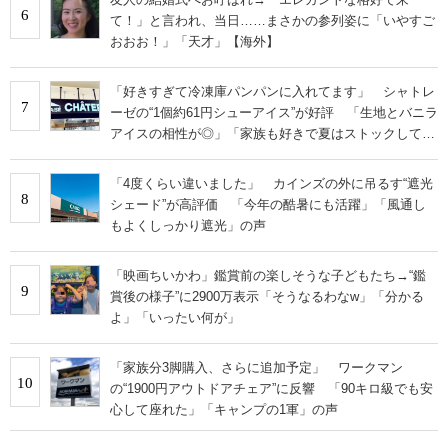
6
て！」と言われ、当日……まさかの参列姿に「いやすご
おおお！」「天才」【海外】
「好きすぎて冷凍庫パンパンに入れてます」 シャトレ
7
ーゼの“1個約61円シューアイス”が好評 「生地とバニラ
アイスの相性が◎」「家族も好きで夏はストックして
る」
「4度くらい違いました」 カインズの外に吊るす“遮光
8
シェード”が高評価 「今年の酷暑にも活躍」「風通し
もよくしっかり遮光」の声
「映画ちいかわ」鑑賞前の楽しそうな子どもたち→“鑑
9
賞後の様子”に2900万表示「そうなるわなw」「分かる
よ」「いったい何が」
「家族分3脚購入、さらに追加予定」 ワークマン
10
の“1900円アウトドアチェア”に反響 「90キロ級でも安
心して座れた」「キャンプの1軍」の声