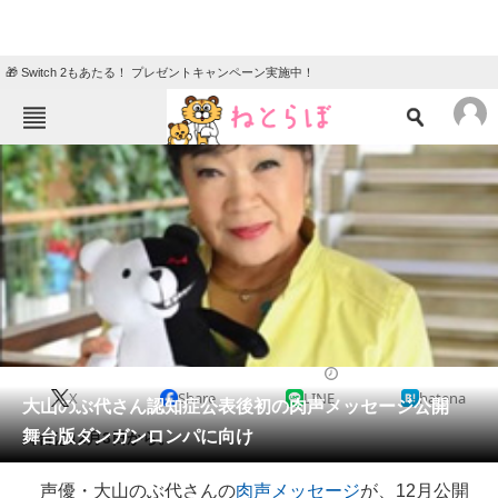
🎁 Switch 2もあたる！ プレゼントキャンペーン実施中！
ねとらぼメニュー
TOP
ニュース
エンタメ
クイズ
グルメ
地域
住まい
教育・育児
動物
リサーチ
2015/07/29 15:15（公開）
X
Share
LINE
hatena
会員記事
大山のぶ代さん認知症公表後初の肉声メッセージ公開
舞台版ダンガンロンパに向け
舞台は12月3日から。
メディア
声優・大山のぶ代さんの
肉声メッセージ
が、12月公開
注目記事を集めた総合ページ