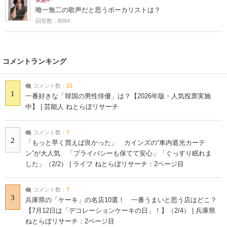
実施中
唯一無二の歌声だと思うボーカリストは？
回答数：8084
コメントランキング
コメント数：
21
1
一番好きな「韓国の男性俳優」は？【2026年版・人気投票実施
中】 | 芸能人 ねとらぼリサーチ
コメント数：
7
2
「もっと早く買えば良かった」 カインズの“車内遮光カーテ
ン”が大人気 「プライバシーも保てて安心」「ぐっすり眠れま
した」（2/2） | ライフ ねとらぼリサーチ：2ページ目
コメント数：
7
3
兵庫県の「ケーキ」の名店10選！ 一番うまいと思う店はどこ？
【7月12日は「デコレーションケーキの日」！】（2/4） | 兵庫県
ねとらぼリサーチ：2ページ目