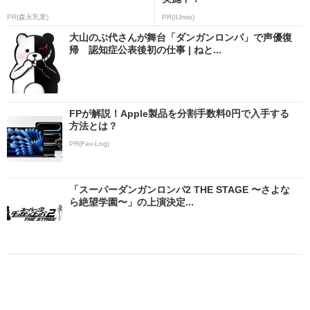
PR(森永乳業)
PR(IIJmio)
大山のぶ代さんが舞台「ダンガンロンパ」で声優復
帰 認知症公表後初の仕事 | ねと...
FPが解説！Apple製品を分割手数料0円で入手する
方法とは？
PR(Fav-Log)
「スーパーダンガンロンパ2 THE STAGE 〜さよな
ら絶望学園〜」の上演決定...