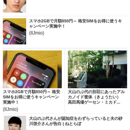
スマホ2GBで月額850円～ 格安SIMをお得に使うキ
ャンペーン実施中！
(IIJmio)
スマホ2GBで月額850円～ 格安
大山のぶ代の別荘にあったアル
SIMをお得に使うキャンペーン
カノイド筐体（きょうたい）
実施中！
高田馬場ゲーセン・ミカド...
(IIJmio)
大山のぶ代さんが認知症をわずらっていると夫の砂
川啓介さんが告白 | ねとらぼ