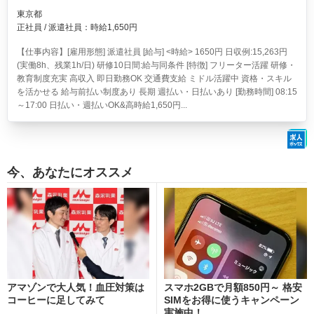
東京都
正社員 / 派遣社員：時給1,650円
【仕事内容】[雇用形態] 派遣社員 [給与] <時給> 1650円 日収例:15,263円
(実働8h、残業1h/日) 研修10日間:給与同条件 [特徴] フリーター活躍 研修・
教育制度充実 高収入 即日勤務OK 交通費支給 ミドル活躍中 資格・スキル
を活かせる 給与前払い制度あり 長期 週払い・日払いあり [勤務時間] 08:15
～17:00 日払い・週払いOK&高時給1,650円...
今、あなたにオススメ
アマゾンで大人気！血圧対策は
スマホ2GBで月額850円～ 格安
コーヒーに足してみて
SIMをお得に使うキャンペーン
実施中！