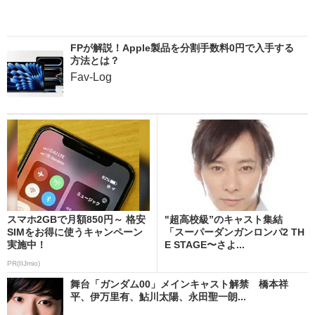
FPが解説！Apple製品を分割手数料0円で入手する
方法とは？
Fav-Log
スマホ2GBで月額850円～ 格安
"超高校級”のキャスト集結
SIMをお得に使うキャンペーン
「スーパーダンガンロンパ2 TH
実施中！
E STAGE〜さよ...
PR(IIJmio)
舞台「ガンダム00」メインキャスト解禁 橋本祥
平、伊万里有、鮎川太陽、永田聖一朗...