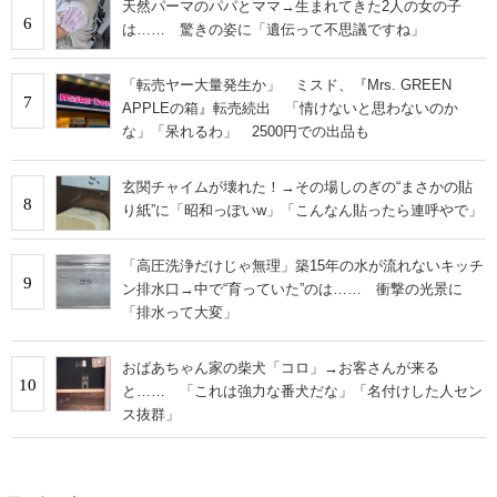
天然パーマのパパとママ→生まれてきた2人の女の子
6
は…… 驚きの姿に「遺伝って不思議ですね」
「転売ヤー大量発生か」 ミスド、『Mrs. GREEN
7
APPLEの箱』転売続出 「情けないと思わないのか
な」「呆れるわ」 2500円での出品も
玄関チャイムが壊れた！→その場しのぎの“まさかの貼
8
り紙”に「昭和っぽいw」「こんなん貼ったら連呼やで」
「高圧洗浄だけじゃ無理」築15年の水が流れないキッチ
9
ン排水口→中で“育っていた”のは…… 衝撃の光景に
「排水って大変」
おばあちゃん家の柴犬「コロ」→お客さんが来る
10
と…… 「これは強力な番犬だな」「名付けした人セン
ス抜群」