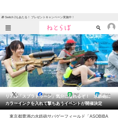
🎁 Switch 2もあたる！ プレゼントキャンペーン実施中！
ねとらぼメニュー
TOP
ニュース
エンタメ
クイズ
グルメ
地域
住まい
教育・育児
動物
リサーチ
2015/08/11 17:26（公開）
X
Share
LINE
hatena
会員記事
リアル「スプラトゥーン」気分になれるぞ！ 水鉄砲に
カラーインクを入れて撃ちあうイベントが開催決定
フィールドではなく、相手のTシャツを染めます。
メディア
東京都豊洲の水鉄砲サバゲーフィールド「ASOBIBA
注目記事を集めた総合ページ