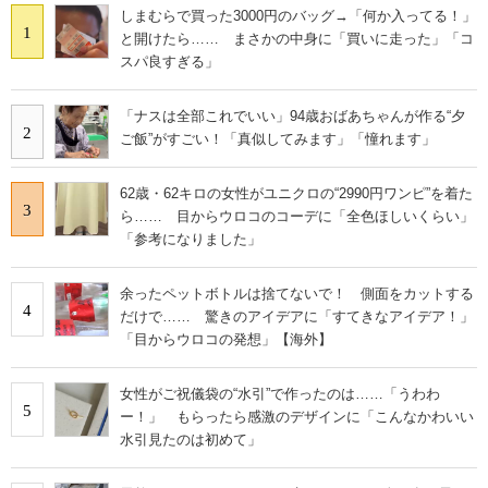
しまむらで買った3000円のバッグ→「何か入ってる！」
1
と開けたら…… まさかの中身に「買いに走った」「コ
スパ良すぎる」
「ナスは全部これでいい」94歳おばあちゃんが作る“夕
2
ご飯”がすごい！「真似してみます」「憧れます」
62歳・62キロの女性がユニクロの“2990円ワンピ”を着た
3
ら…… 目からウロコのコーデに「全色ほしいくらい」
「参考になりました」
余ったペットボトルは捨てないで！ 側面をカットする
4
だけで…… 驚きのアイデアに「すてきなアイデア！」
「目からウロコの発想」【海外】
女性がご祝儀袋の“水引”で作ったのは……「うわわ
5
ー！」 もらったら感激のデザインに「こんなかわいい
水引見たのは初めて」