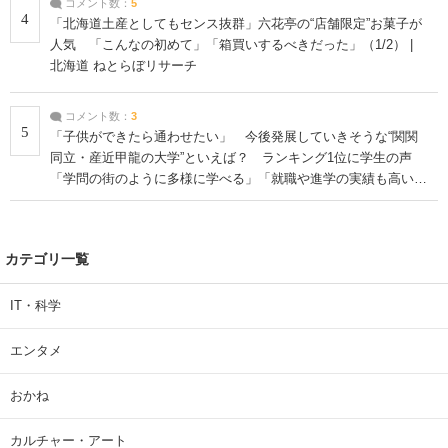
コメント数：
5
4
「北海道土産としてもセンス抜群」六花亭の“店舗限定”お菓子が
人気 「こんなの初めて」「箱買いするべきだった」（1/2） |
北海道 ねとらぼリサーチ
コメント数：
3
5
「子供ができたら通わせたい」 今後発展していきそうな“関関
同立・産近甲龍の大学”といえば？ ランキング1位に学生の声
「学問の街のように多様に学べる」「就職や進学の実績も高い」
| 大学 ねとらぼリサーチ
カテゴリ一覧
IT・科学
エンタメ
おかね
カルチャー・アート