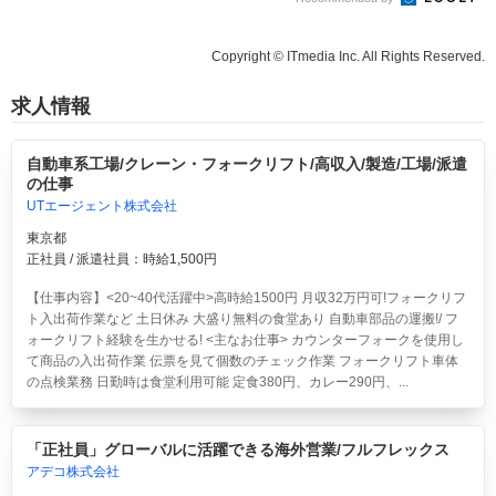
Copyright © ITmedia Inc. All Rights Reserved.
求人情報
自動車系工場/クレーン・フォークリフト/高収入/製造/工場/派遣
の仕事
UTエージェント株式会社
東京都
正社員 / 派遣社員：時給1,500円
【仕事内容】<20~40代活躍中>高時給1500円 月収32万円可!フォークリフ
ト入出荷作業など 土日休み 大盛り無料の食堂あり
自動車部品の運搬!/ フ
ォークリフト経験を生かせる! <主なお仕事> カウンターフォークを使用し
て商品の入出荷作業 伝票を見て個数のチェック作業 フォークリフト車体
の点検業務 日勤時は食堂利用可能 定食380円、カレー290円、...
「正社員」グローバルに活躍できる海外営業/フルフレックス
アデコ株式会社