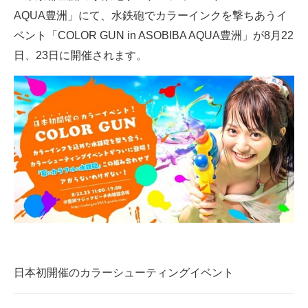
AQUA豊洲」にて、水鉄砲でカラーインクを撃ちあうイ
ITの今と未来を見通す
ベント「COLOR GUN in ASOBIBA AQUA豊洲」が8月22
日、23日に開催されます。
スマホと通信の最新トレンド
進化するPCとデバイスの未来
好きが集まる 比べて選べる
ビジネスと働き方のヒント
AI活用のいまが分かる
企業ITのトレンドを詳説
経営リーダーのコミュニティ
マーケ×ITの今がよく分かる
日本初開催のカラーシューティングイベント
ITエンジニア向け専門サイト