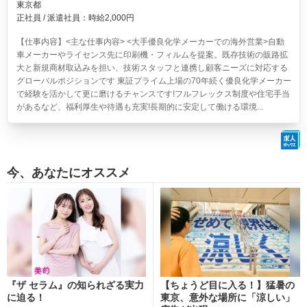
東京都
正社員 / 派遣社員：時給2,000円
【仕事内容】<主な仕事内容> <大手優良化学メーカーでの海外営業>自動
車メーカーやライセンス先に印刷機・フィルムを提案。既存技術の販路拡
大と新規商材取込みを担い、技術スタッフと連携し顧客ニーズに対応する
グローバルポジションです 東証プライム上場の70年続く優良化学メーカー
で経験を活かして更に磨けるチャンスです!フルフレックス制度や住宅手当
があるなど、福利厚生や待遇も充実!長期的に安定して働ける環境...
今、あなたにオススメ
『ザ セラム』の知られざる実力
【ちょうど目に入る！】猛暑の
に迫る！
東京、意外な場所に「涼しい」