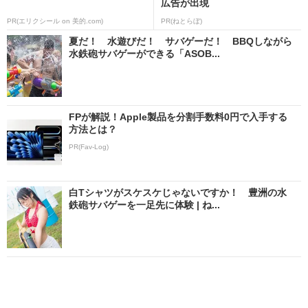
広告が出現
PR(エリクシール on 美的.com)
PR(ねとらぼ)
夏だ！ 水遊びだ！ サバゲーだ！ BBQしながら
水鉄砲サバゲーができる「ASOB...
FPが解説！Apple製品を分割手数料0円で入手する
方法とは？
PR(Fav-Log)
白Tシャツがスケスケじゃないですか！ 豊洲の水
鉄砲サバゲーを一足先に体験 | ね...