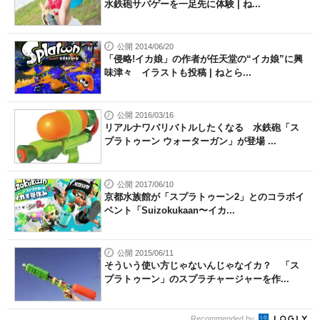
水鉄砲サバゲーを一足先に体験 | ね...
公開 2014/06/20
「侵略!イカ娘」の作者が任天堂の“イカ娘”に興
味津々 イラストも投稿 | ねとら...
公開 2016/03/16
リアルナワバリバトルしたくなる 水鉄砲「ス
プラトゥーン ウォーターガン」が登場 ...
公開 2017/06/10
京都水族館が「スプラトゥーン2」とのコラボイ
ベント「Suizokukaan〜イカ...
公開 2015/06/11
そういう使い方じゃないんじゃなイカ？ 「ス
プラトゥーン」のスプラチャージャーを作...
Recommended by