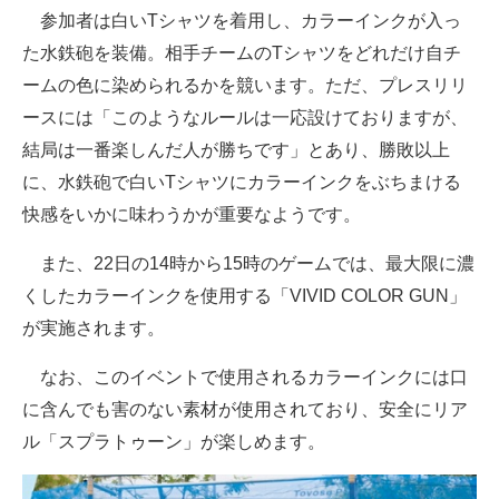
参加者は白いTシャツを着用し、カラーインクが入っ
企業向けIT製品の総合サイト
た水鉄砲を装備。相手チームのTシャツをどれだけ自チ
IT製品の技術・比較・事例
ームの色に染められるかを競います。ただ、プレスリリ
ースには「このようなルールは一応設けておりますが、
製造業のIT導入・活用を支援
結局は一番楽しんだ人が勝ちです」とあり、勝敗以上
モノづくり技術者専門サイト
に、水鉄砲で白いTシャツにカラーインクをぶちまける
快感をいかに味わうかが重要なようです。
エレクトロニクス専門サイト
また、22日の14時から15時のゲームでは、最大限に濃
電子設計の基本と応用
くしたカラーインクを使用する「VIVID COLOR GUN」
エネルギーの専門メディア
が実施されます。
建設×テクノロジーの最前線
なお、このイベントで使用されるカラーインクには口
に含んでも害のない素材が使用されており、安全にリア
ちょっと気になるネットの話題
ル「スプラトゥーン」が楽しめます。