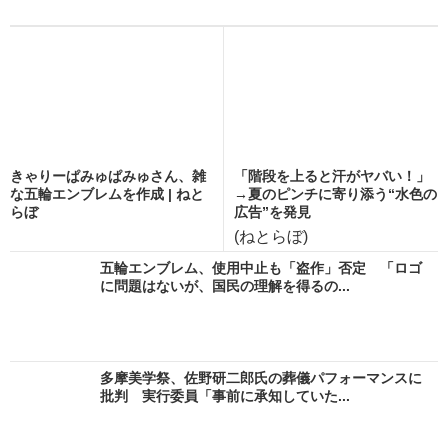
きゃりーぱみゅぱみゅさん、雑
「階段を上ると汗がヤバい！」
な五輪エンブレムを作成 | ねと
→夏のピンチに寄り添う“水色の
らぼ
広告”を発見
(ねとらぼ)
五輪エンブレム、使用中止も「盗作」否定 「ロゴ
に問題はないが、国民の理解を得るの...
多摩美学祭、佐野研二郎氏の葬儀パフォーマンスに
批判 実行委員「事前に承知していた...