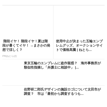
階段イヤ！ 階段イヤ！夏は階
使用中止が決まった五輪エンブ
段が暑くてイヤ！ →まさかの発
レムグッズ、オークションサイ
想で涼しく？
トで価格高騰 | ねとら...
PR(ねとらぼ)
東京五輪のエンブレムに盗作疑惑？ 海外事務所が
類似性指摘し「弁護士に相談中」 |...
佐野研二郎氏デザインの施設ロゴについて太田市が
調査？ 市は「最初から調査するつも...