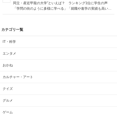
同立・産近甲龍の大学”といえば？ ランキング1位に学生の声
「学問の街のように多様に学べる」「就職や進学の実績も高い」
| 大学 ねとらぼリサーチ
カテゴリ一覧
IT・科学
エンタメ
おかね
カルチャー・アート
クイズ
グルメ
ゲーム