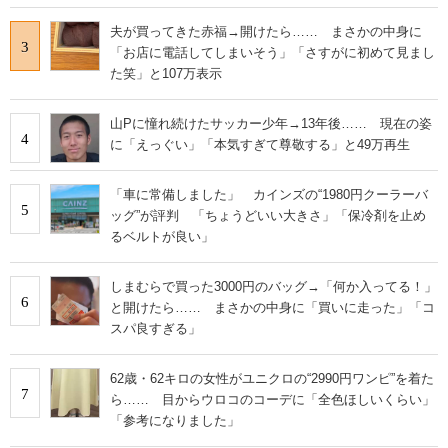
夫が買ってきた赤福→開けたら…… まさかの中身に
3
「お店に電話してしまいそう」「さすがに初めて見まし
た笑」と107万表示
山Pに憧れ続けたサッカー少年→13年後…… 現在の姿
4
に「えっぐい」「本気すぎて尊敬する」と49万再生
「車に常備しました」 カインズの“1980円クーラーバ
5
ッグ”が評判 「ちょうどいい大きさ」「保冷剤を止め
るベルトが良い」
しまむらで買った3000円のバッグ→「何か入ってる！」
6
と開けたら…… まさかの中身に「買いに走った」「コ
スパ良すぎる」
62歳・62キロの女性がユニクロの“2990円ワンピ”を着た
7
ら…… 目からウロコのコーデに「全色ほしいくらい」
「参考になりました」