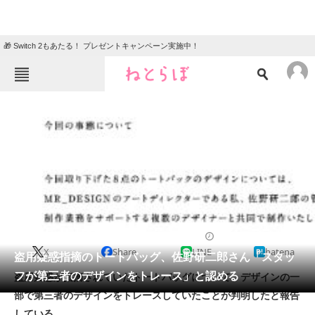
🎁 Switch 2もあたる！ プレゼントキャンペーン実施中！
ねとらぼメニュー
TOP
ニュース
エンタメ
クイズ
グルメ
地域
住まい
教育・育児
動物
リサーチ
2015/08/15 01:24（公開）
X
Share
LINE
hatena
会員記事
盗用疑惑指摘のトートバッグ、佐野研二郎さん「スタッ
フが第三者のデザインをトレース」と認める
盗用疑惑が指摘されていたトートバッグについて、デザインの一
メディア
部で第三者のデザインをトレースしていたことが判明したと報告
している。
注目記事を集めた総合ページ