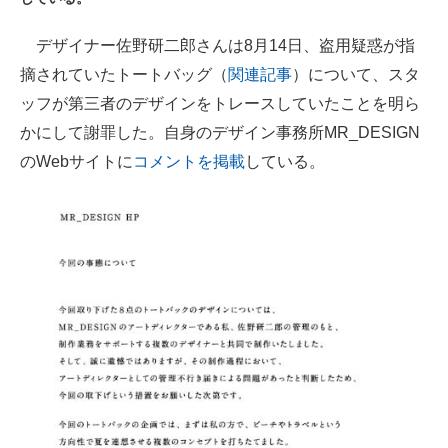
ITの今と未来を見通す
デザイナー佐野研二郎さんは8月14日、盗用疑惑が指
摘されていたトートバッグ（
関連記事
）について、スタ
スマホと通信の最新トレンド
ッフが第三者のデザインをトレースしていたことを明ら
進化するPCとデバイスの未来
かにして謝罪した。自身のデザイン事務所MR_DESIGN
のWebサイトに
コメントを掲載
している。
好きが集まる 比べて選べる
ビジネスと働き方のヒント
AI活用のいまが分かる
企業ITのトレンドを詳説
経営リーダーのコミュニティ
マーケ×ITの今がよく分かる
ITエンジニア向け専門サイト