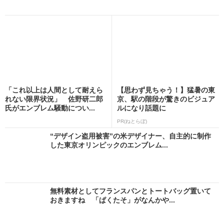
「これ以上は人間として耐えら
【思わず見ちゃう！】猛暑の東
れない限界状況」 佐野研二郎
京、駅の階段が驚きのビジュア
氏がエンブレム騒動につい...
ルになり話題に
PR(ねとらぼ)
“デザイン盗用被害”の米デザイナー、自主的に制作
した東京オリンピックのエンブレム...
無料素材としてフランスパンとトートバッグ置いて
おきますね 「ぱくたそ」がなんかや...