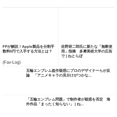
FPが解説！Apple製品を分割手
佐野研二郎氏に新たな「無断使
数料0円で入手する方法とは？
用」指摘 多摩美術大学の広告
で | ねとらぼ
(Fav-Log)
五輪エンブレム盗作疑惑にプロのデザイナーらが反
論 「アニメキャラの見分けがつかな...
「五輪エンブレム問題」で制作者が疑惑を否定 海
外作品「まったく知らない」 | ね...