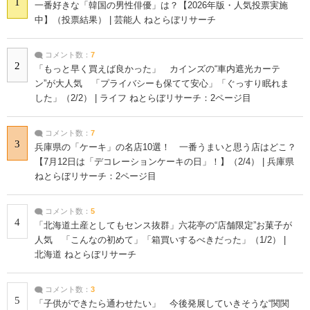
1
一番好きな「韓国の男性俳優」は？【2026年版・人気投票実施
中】（投票結果） | 芸能人 ねとらぼリサーチ
コメント数：
7
2
「もっと早く買えば良かった」 カインズの“車内遮光カーテ
ン”が大人気 「プライバシーも保てて安心」「ぐっすり眠れま
した」（2/2） | ライフ ねとらぼリサーチ：2ページ目
コメント数：
7
3
兵庫県の「ケーキ」の名店10選！ 一番うまいと思う店はどこ？
【7月12日は「デコレーションケーキの日」！】（2/4） | 兵庫県
ねとらぼリサーチ：2ページ目
コメント数：
5
4
「北海道土産としてもセンス抜群」六花亭の“店舗限定”お菓子が
人気 「こんなの初めて」「箱買いするべきだった」（1/2） |
北海道 ねとらぼリサーチ
コメント数：
3
5
「子供ができたら通わせたい」 今後発展していきそうな“関関