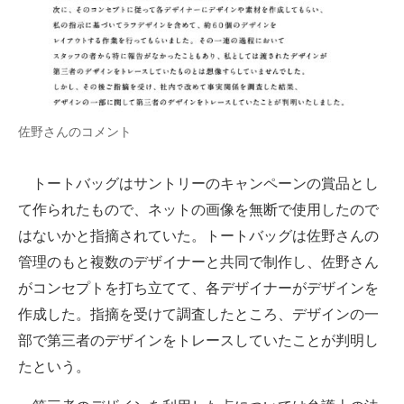
企業向けIT製品の総合サイト
IT製品の技術・比較・事例
製造業のIT導入・活用を支援
佐野さんのコメント
モノづくり技術者専門サイト
エレクトロニクス専門サイト
トートバッグはサントリーのキャンペーンの賞品とし
て作られたもので、ネットの画像を無断で使用したので
電子設計の基本と応用
はないかと指摘されていた。トートバッグは佐野さんの
エネルギーの専門メディア
管理のもと複数のデザイナーと共同で制作し、佐野さん
がコンセプトを打ち立てて、各デザイナーがデザインを
建設×テクノロジーの最前線
作成した。指摘を受けて調査したところ、デザインの一
ちょっと気になるネットの話題
部で第三者のデザインをトレースしていたことが判明し
たという。