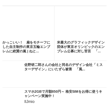
かっこいい！ 扇をモチーフに
米最大のグラフィックデザイン
した自主制作の東京五輪エンブ
団体が東京オリンピックのエン
レムに絶賛の嵐 | ねと...
ブレム公募に対し苦言 「...
佐野研二郎さんの会社と同名のデザイン会社「ミス
ターデザイン」にいたずら被害 「風...
スマホ2GBで月額850円～ 格安SIMをお得に使うキ
ャンペーン実施中！
IIJmio