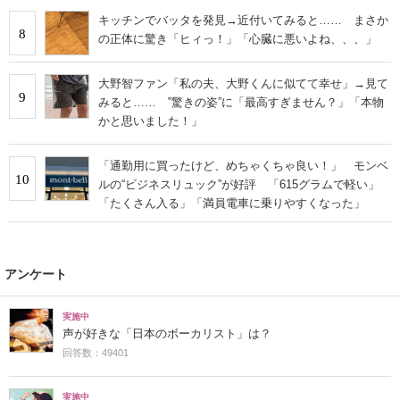
キッチンでバッタを発見→近付いてみると…… まさか
8
の正体に驚き「ヒィっ！」「心臓に悪いよね、、、」
大野智ファン「私の夫、大野くんに似てて幸せ」→見て
9
みると…… ‟驚きの姿”に「最高すぎません？」「本物
かと思いました！」
「通勤用に買ったけど、めちゃくちゃ良い！」 モンベ
10
ルの“ビジネスリュック”が好評 「615グラムで軽い」
「たくさん入る」「満員電車に乗りやすくなった」
アンケート
実施中
声が好きな「日本のボーカリスト」は？
回答数：49401
実施中