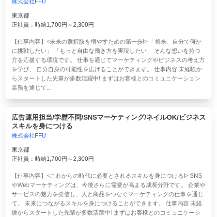
株式会社FFU
東京都
正社員：時給1,700円～2,300円
【仕事内容】<未来の選択肢を増やすための第一歩!> 「将来、自分で何か
に挑戦したい」 「もっと自由な働き方を実現したい」 そんな想いを持つ
方を応援する環境です。 仕事を通じてマーケティングやビジネスの考え方
を学び、 自分自身の可能性を広げることができます。 仕事内容 未経験か
らスタートした先輩が多数活躍中! まずはお客様とのコミュニケーション
業務を通じて...
広告運用担当/学歴不問/SNSマーケティング/ネイルOK/ビジネス
スキルを身につける
株式会社FFU
東京都
正社員：時給1,700円～2,300円
【仕事内容】<これからの時代に必要とされるスキルを身につける!> SNS
やWebマーケティングは、今後さらに需要が高まる成長分野です。 企業や
サービスの魅力を発信し、人と商品をつなぐマーケティングの仕事を通じ
て、 未来につながるスキルを身につけることができます。 仕事内容 未経
験からスタートした先輩が多数活躍中! まずはお客様とのコミュニケーシ