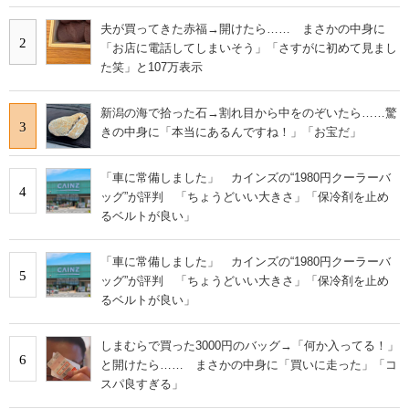
夫が買ってきた赤福→開けたら…… まさかの中身に
2
「お店に電話してしまいそう」「さすがに初めて見まし
た笑」と107万表示
新潟の海で拾った石→割れ目から中をのぞいたら……驚
3
きの中身に「本当にあるんですね！」「お宝だ」
「車に常備しました」 カインズの“1980円クーラーバ
4
ッグ”が評判 「ちょうどいい大きさ」「保冷剤を止め
るベルトが良い」
「車に常備しました」 カインズの“1980円クーラーバ
5
ッグ”が評判 「ちょうどいい大きさ」「保冷剤を止め
るベルトが良い」
しまむらで買った3000円のバッグ→「何か入ってる！」
6
と開けたら…… まさかの中身に「買いに走った」「コ
スパ良すぎる」