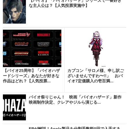
【バイオ】「バイオハザード」シリーズで一番好き
な主人公は？【人気投票実施中】
【バイオ25周年】「バイオハザ
カプコン「サロメ様、申し訳ご
ードシリーズ」あなたが好きな
ざいませんですわ〜!!」 おバ
作品はどれ？【人気投票...
イオ7定価購入の壱百満...
バイオ祭りじゃん！ 映画「バイオハザード」新作
映画制作決定、クレアやジルら演じる...
FPが解説！Apple製品を分割手数料0円で入手する