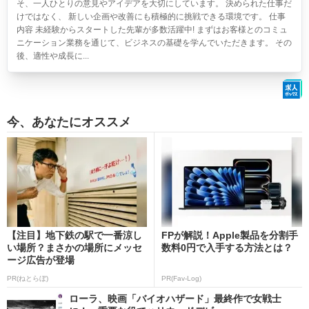
そ、一人ひとりの意見やアイデアを大切にしています。 決められた仕事だ
けではなく、 新しい企画や改善にも積極的に挑戦できる環境です。 仕事
内容 未経験からスタートした先輩が多数活躍中! まずはお客様とのコミュ
ニケーション業務を通じて、ビジネスの基礎を学んでいただきます。 その
後、適性や成長に...
今、あなたにオススメ
【注目】地下鉄の駅で一番涼し
FPが解説！Apple製品を分割手
い場所？まさかの場所にメッセ
数料0円で入手する方法とは？
ージ広告が登場
PR(ねとらぼ)
PR(Fav-Log)
ローラ、映画「バイオハザード」最終作で女戦士