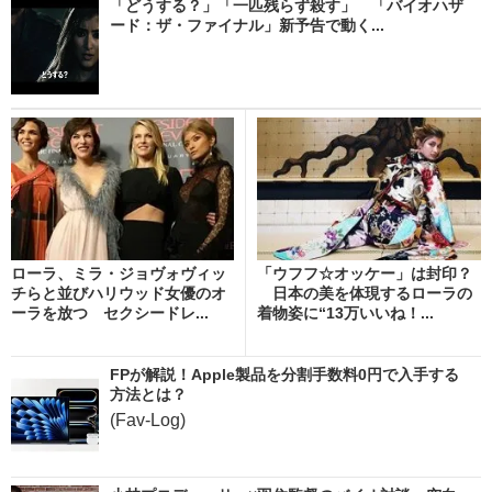
「どうする？」「一匹残らず殺す」 「バイオハザ
ード：ザ・ファイナル」新予告で動く...
ローラ、ミラ・ジョヴォヴィッ
「ウフフ☆オッケー」は封印？
チらと並びハリウッド女優のオ
日本の美を体現するローラの
ーラを放つ セクシードレ...
着物姿に“13万いいね！...
FPが解説！Apple製品を分割手数料0円で入手する
方法とは？
(Fav-Log)