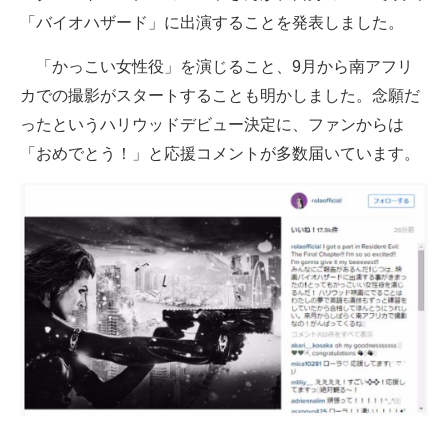
「バイオハザード」に出演することを発表しました。
ITの今と未来を見通す
「かっこい女性役」を演じること、9月から南アフリ
スマホと通信の最新トレンド
カでの撮影がスタートすることも明かしました。念願だ
ったというハリウッドデビュー決定に、ファンからは
進化するPCとデバイスの未来
「おめでとう！」と応援コメントが多数届いています。
好きが集まる 比べて選べる
ビジネスと働き方のヒント
AI活用のいまが分かる
企業ITのトレンドを詳説
経営リーダーのコミュニティ
マーケ×ITの今がよく分かる
ITエンジニア向け専門サイト