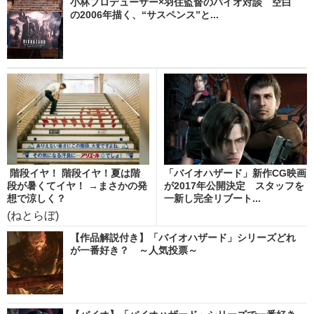
小林プロデューサー×羽住監督のバイオ対談 空白
の2006年描く、“サスペンス”と...
階段イヤ！ 階段イヤ！夏は階
「バイオハザード」新作CG映画
段が暑くてイヤ！ →まさかの発
が2017年公開決定 スタッフを
想で涼しく？
一新し完全リブート...
(ねとらぼ)
【作品解説付き】「バイオハザード」シリーズどれ
が一番好き？ ～人気投票～