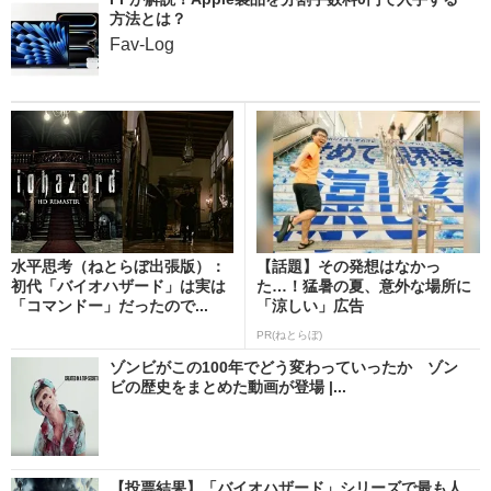
方法とは？
Fav-Log
水平思考（ねとらぼ出張版）：
【話題】その発想はなかっ
初代「バイオハザード」は実は
た…！猛暑の夏、意外な場所に
「コマンドー」だったので...
「涼しい」広告
PR(ねとらぼ)
ゾンビがこの100年でどう変わっていったか ゾン
ビの歴史をまとめた動画が登場 |...
【投票結果】「バイオハザード」シリーズで最も人