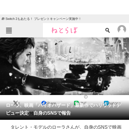
🎁 Switch 2もあたる！ プレゼントキャンペーン実施中！
ねとらぼメニュー
TOP
ニュース
エンタメ
クイズ
グルメ
地域
住まい
教育・育児
動物
リサーチ
2015/08/21 18:10（公開）
X
Share
LINE
hatena
会員記事
ローラ、映画「バイオハザード」最新作でハリウッドデ
ビュー決定 自身のSNSで報告
かっこいい女性役？
メディア
タレント・モデルのローラさんが、自身のSNSで映画
注目記事を集めた総合ページ