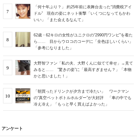
「何十年ぶり？」 約25年前に表舞台去った“消費税アイ
7
ドル” 現在の姿にネット衝撃「いくつになってもかわ
いい」「また会えるなんて」
62歳・62キロの女性がユニクロの“2990円ワンピ”を着た
8
ら…… 目からウロコのコーデに「全色ほしいくらい」
「参考になりました」
大野智ファン「私の夫、大野くんに似てて幸せ」→見て
9
みると…… ‟驚きの姿”に「最高すぎません？」「本物
かと思いました！」
「朝買ったドリンクが夕方まで冷たい」 ワークマン
10
の“真空ペットボトルホルダー”が大好評 「車の中でも
冷え冷え」「もっと早く買えばよかった」
アンケート