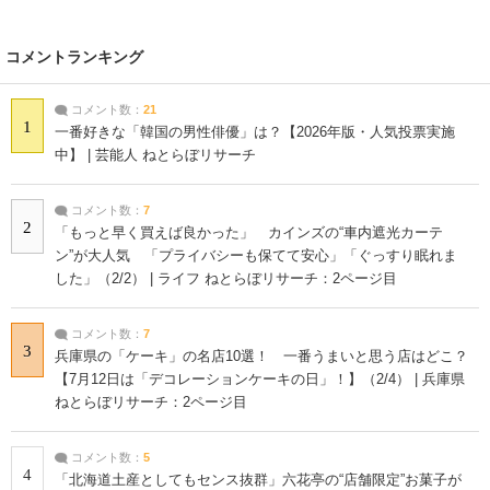
コメントランキング
コメント数：
21
1
一番好きな「韓国の男性俳優」は？【2026年版・人気投票実施
中】 | 芸能人 ねとらぼリサーチ
コメント数：
7
2
「もっと早く買えば良かった」 カインズの“車内遮光カーテ
ン”が大人気 「プライバシーも保てて安心」「ぐっすり眠れま
した」（2/2） | ライフ ねとらぼリサーチ：2ページ目
コメント数：
7
3
兵庫県の「ケーキ」の名店10選！ 一番うまいと思う店はどこ？
【7月12日は「デコレーションケーキの日」！】（2/4） | 兵庫県
ねとらぼリサーチ：2ページ目
コメント数：
5
4
「北海道土産としてもセンス抜群」六花亭の“店舗限定”お菓子が