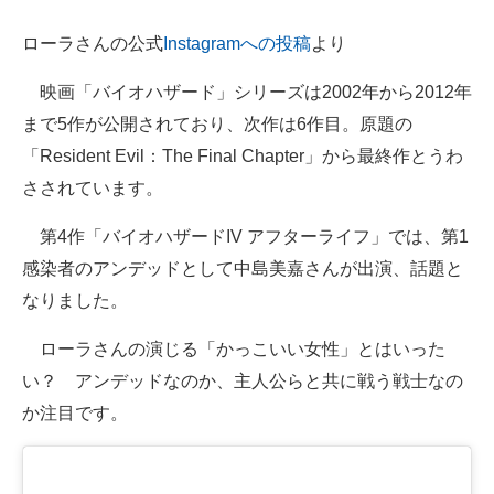
企業向けIT製品の総合サイト
ローラさんの公式
Instagramへの投稿
より
IT製品の技術・比較・事例
映画「バイオハザード」シリーズは2002年から2012年
製造業のIT導入・活用を支援
まで5作が公開されており、次作は6作目。原題の
「Resident Evil：The Final Chapter」から最終作とうわ
モノづくり技術者専門サイト
さされています。
エレクトロニクス専門サイト
第4作「バイオハザードIV アフターライフ」では、第1
電子設計の基本と応用
感染者のアンデッドとして中島美嘉さんが出演、話題と
なりました。
エネルギーの専門メディア
ローラさんの演じる「かっこいい女性」とはいった
建設×テクノロジーの最前線
い？ アンデッドなのか、主人公らと共に戦う戦士なの
ちょっと気になるネットの話題
か注目です。