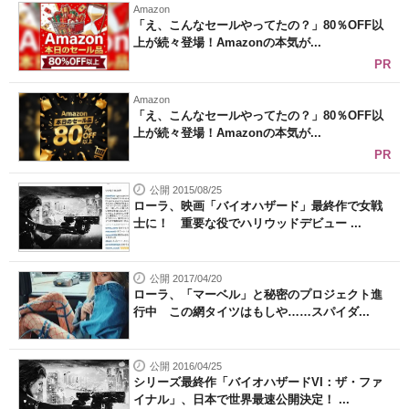
Amazon
「え、こんなセールやってたの？」80％OFF以
上が続々登場！Amazonの本気が...
PR
Amazon
「え、こんなセールやってたの？」80％OFF以
上が続々登場！Amazonの本気が...
PR
公開 2015/08/25
ローラ、映画「バイオハザード」最終作で女戦
士に！ 重要な役でハリウッドデビュー ...
公開 2017/04/20
ローラ、「マーベル」と秘密のプロジェクト進
行中 この網タイツはもしや……スパイダ...
公開 2016/04/25
シリーズ最終作「バイオハザードVI：ザ・ファ
イナル」、日本で世界最速公開決定！ ...