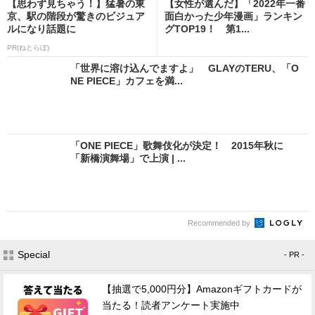
【思わず見ちゃう！】猛暑の東
【女性が選んだ】「2022年一番
京、駅の階段が驚きのビジュア
面白かった少年漫画」ランキン
ルになり話題に
グTOP19！ 第1...
PR(ねとらぼ)
「世界に溶け込んでますよ」 GLAYのTERU、「O
NE PIECE」カフェを満...
「ONE PIECE」歌舞伎化が決定！ 2015年秋に
「新橋演舞場」で上演 | ...
Recommended by
Special
- PR -
【抽選で5,000円分】Amazonギフトカードが
当たる！読者アンケート実施中