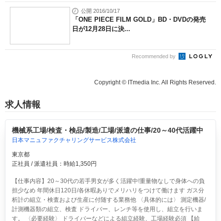
公開 2016/10/17
「ONE PIECE FILM GOLD」BD・DVDの発売
日が12月28日に決...
Recommended by
Copyright © ITmedia Inc. All Rights Reserved.
求人情報
機械系工場/検査・検品/製造/工場/派遣の仕事/20～40代活躍中
日本マニュファクチャリングサービス株式会社
東京都
正社員 / 派遣社員：時給1,350円
【仕事内容】20～30代の若手男女が多く活躍中!重量物なしで身体への負
担少なめ 年間休日120日/各休暇ありでメリハリをつけて働けます ガス分
析計の組立・検査および生産に付随する業務他 〈具体的には〉 測定機器/
計測機器類の組立、検査 ドライバー、レンチ等を使用し、組立を行いま
す。 〈必要経験〉 ドライバーなどによる組立経験、工場経験必須 【給