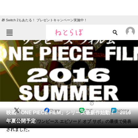
🎁 Switch 2もあたる！ プレゼントキャンペーン実施中！
ねとらぼメニュー
TOP
ニュース
エンタメ
クイズ
グルメ
地域
住まい
教育・育児
動物
リサーチ
2015/08/23 01:00（公開）
X
Share
LINE
hatena
会員記事
映画「ONE PIECE FILM」シリーズ最新作始動！ 2016
年夏公開予定
22日放送の「「ワンピース エピソード オブ サボ」の最後で発表
メディア
されました。
注目記事を集めた総合ページ