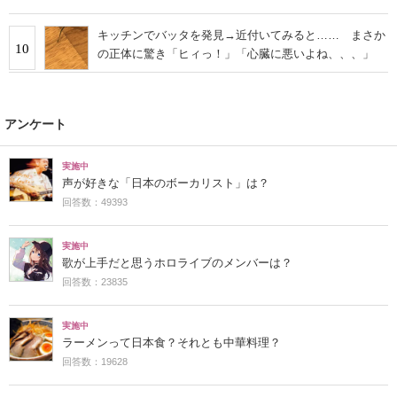
キッチンでバッタを発見→近付いてみると…… まさか
10
の正体に驚き「ヒィっ！」「心臓に悪いよね、、、」
アンケート
実施中
声が好きな「日本のボーカリスト」は？
回答数：49393
実施中
歌が上手だと思うホロライブのメンバーは？
回答数：23835
実施中
ラーメンって日本食？それとも中華料理？
回答数：19628