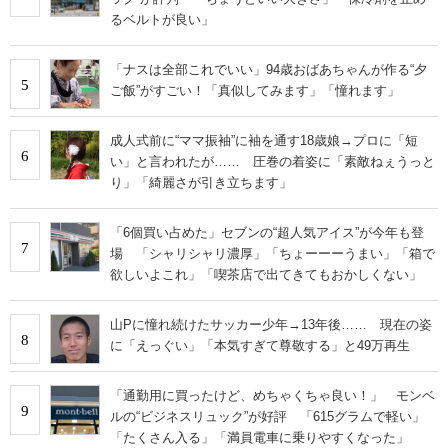
るベルトが良い」
「ナスは全部これでいい」94歳おばあちゃんが作る“夕
5
ご飯”がすごい！「真似してみます」「憧れます」
成人式前に“ママ振袖”に袖を通す18歳娘→プロに「短
6
い」と言われたが…… 圧巻の着姿に「素敵ねぇうっと
り」「綺麗さが引き立ちます」
「6個買い占めた」セブンの“超人気アイス”が今年も登
7
場 「シャリシャリ濃厚」「ちょーーーうまい」「箱で
欲しいよこれ」「喫茶店で出てきてもおかしくない」
山Pに憧れ続けたサッカー少年→13年後…… 現在の姿
8
に「えっぐい」「本気すぎて尊敬する」と49万再生
「通勤用に買ったけど、めちゃくちゃ良い！」 モンベ
9
ルの“ビジネスリュック”が好評 「615グラムで軽い」
「たくさん入る」「満員電車に乗りやすくなった」