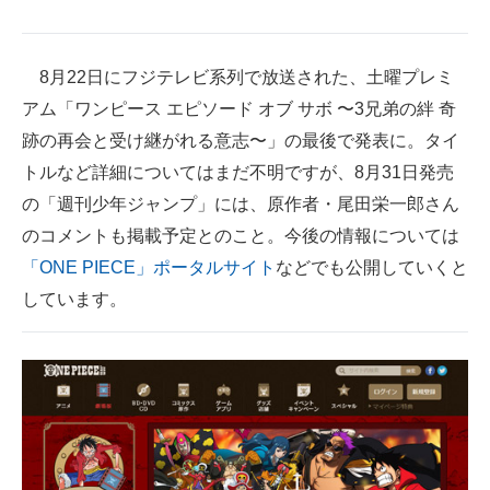
企業向けIT製品の総合サイト
IT製品の技術・比較・事例
8月22日にフジテレビ系列で放送された、土曜プレミ
アム「ワンピース エピソード オブ サボ 〜3兄弟の絆 奇
製造業のIT導入・活用を支援
跡の再会と受け継がれる意志〜」の最後で発表に。タイ
モノづくり技術者専門サイト
トルなど詳細についてはまだ不明ですが、8月31日発売
の「週刊少年ジャンプ」には、原作者・尾田栄一郎さん
エレクトロニクス専門サイト
のコメントも掲載予定とのこと。今後の情報については
電子設計の基本と応用
「ONE PIECE」ポータルサイト
などでも公開していくと
しています。
エネルギーの専門メディア
建設×テクノロジーの最前線
ちょっと気になるネットの話題