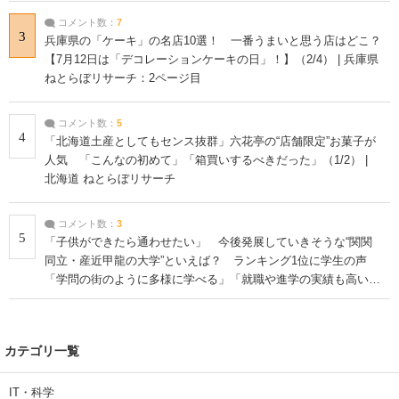
コメント数：
7
3
兵庫県の「ケーキ」の名店10選！ 一番うまいと思う店はどこ？
【7月12日は「デコレーションケーキの日」！】（2/4） | 兵庫県
ねとらぼリサーチ：2ページ目
コメント数：
5
4
「北海道土産としてもセンス抜群」六花亭の“店舗限定”お菓子が
人気 「こんなの初めて」「箱買いするべきだった」（1/2） |
北海道 ねとらぼリサーチ
コメント数：
3
5
「子供ができたら通わせたい」 今後発展していきそうな“関関
同立・産近甲龍の大学”といえば？ ランキング1位に学生の声
「学問の街のように多様に学べる」「就職や進学の実績も高い」
| 大学 ねとらぼリサーチ
カテゴリ一覧
IT・科学