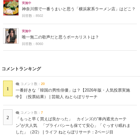
実施中
神奈川県で一番うまいと思う「横浜家系ラーメン店」はどこ？
回答数：8502
実施中
唯一無二の歌声だと思うボーカリストは？
回答数：8060
コメントランキング
コメント数：
20
1
一番好きな「韓国の男性俳優」は？【2026年版・人気投票実施
中】（投票結果） | 芸能人 ねとらぼリサーチ
コメント数：
7
2
「もっと早く買えば良かった」 カインズの“車内遮光カーテ
ン”が大人気 「プライバシーも保てて安心」「ぐっすり眠れま
した」（2/2） | ライフ ねとらぼリサーチ：2ページ目