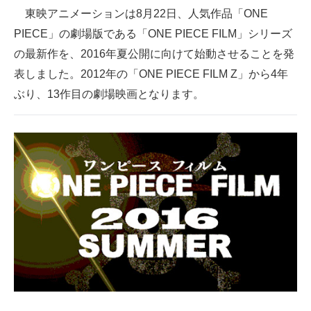
東映アニメーションは8月22日、人気作品「ONE
ITの今と未来を見通す
PIECE」の劇場版である「ONE PIECE FILM」シリーズ
の最新作を、2016年夏公開に向けて始動させることを発
スマホと通信の最新トレンド
表しました。2012年の「ONE PIECE FILM Z」から4年
進化するPCとデバイスの未来
ぶり、13作目の劇場映画となります。
好きが集まる 比べて選べる
ビジネスと働き方のヒント
AI活用のいまが分かる
企業ITのトレンドを詳説
経営リーダーのコミュニティ
マーケ×ITの今がよく分かる
ITエンジニア向け専門サイト