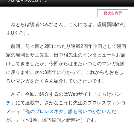
ITの今と未来を見通す
目次を表示
ねとらぼ読者のみなさん、こんにちは。虚構新聞の社
スマホと通信の最新トレンド
主UKです。
進化するPCとデバイスの未来
前回、前々回と2回にわたり連載2周年企画として漫画
好きが集まる 比べて選べる
家の岩岡ヒサエ先生、田中相先生のインタビューをお届
けしてきましたが、今回からはまたいつものマンガ紹介
ビジネスと働き方のヒント
に戻ります。次の3周年に向かって、これからもおもし
AI活用のいまが分かる
ろいマンガをたくさん紹介していきたいです。
企業ITのトレンドを詳説
さて、今回ご紹介するのはWebサイト「
くらげバン
チ
」にて連載中、さかなこうじ先生のプロレスファンコ
経営リーダーのコミュニティ
メディ「
俺のプロレスネタ、誰も食いつかないんだ
マーケ×ITの今がよく分かる
が。
」（〜1巻、以下続刊／新潮社）です。
ITエンジニア向け専門サイト