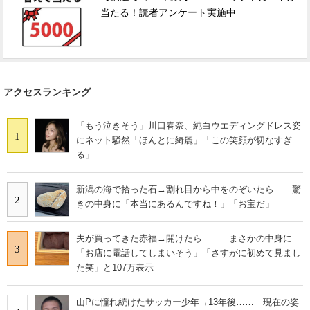
当たる！読者アンケート実施中
アクセスランキング
「もう泣きそう」川口春奈、純白ウエディングドレス姿
1
にネット騒然「ほんとに綺麗」「この笑顔が切なすぎ
る」
新潟の海で拾った石→割れ目から中をのぞいたら……驚
2
きの中身に「本当にあるんですね！」「お宝だ」
夫が買ってきた赤福→開けたら…… まさかの中身に
3
「お店に電話してしまいそう」「さすがに初めて見まし
た笑」と107万表示
山Pに憧れ続けたサッカー少年→13年後…… 現在の姿