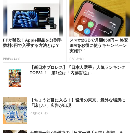
FPが解説！Apple製品を分割手
スマホ2GBで月額850円～ 格安
数料0円で入手する方法とは？
SIMをお得に使うキャンペーン
実施中！
PR(Fav-Log)
PR(IIJmio)
【新日本プロレス】「日本人選手」人気ランキング
TOP31！ 第1位は「内藤哲也」...
【ちょうど目に入る！】猛暑の東京、意外な場所に
「涼しい」広告が出現
PR(ねとらぼ)
天龍源一郎×長州力の「日本一滑舌が悪い対談」を