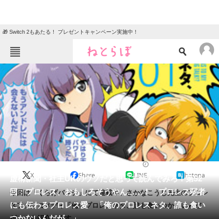
🎁 Switch 2もあたる！ プレゼントキャンペーン実施中！
ねとらぼメニュー
TOP
ニュース
エンタメ
クイズ
グルメ
地域
住まい
教育・育児
動物
リサーチ
2015/08/24 10:00（公開）
X
Share
LINE
hatena
会員記事
虚構新聞・社主UKのウソだと思って読んでみろ！第52
回：プロレス、おもしろそうやん……！ プロレス弱者
今回は「くらげバンチ」にて連載中、さかなこうじ先生のプロレ
メディア
にも伝わるプロレス愛 「俺のプロレスネタ、誰も食い
スファンコメディ「俺のプロレスネタ、誰も食いつかないんだ
つかないんだが。」
が。」を紹介します。
注目記事を集めた総合ページ