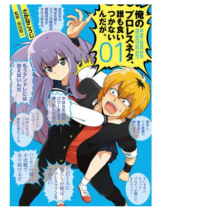
企業向けIT製品の総合サイト
IT製品の技術・比較・事例
製造業のIT導入・活用を支援
モノづくり技術者専門サイト
エレクトロニクス専門サイト
電子設計の基本と応用
エネルギーの専門メディア
建設×テクノロジーの最前線
ちょっと気になるネットの話題