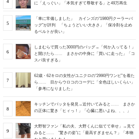
4
に「えっぐい」「本気すぎて尊敬する」と49万再生
「車に常備しました」 カインズの“1980円クーラーバ
5
ッグ”が評判 「ちょうどいい大きさ」「保冷剤を止め
るベルトが良い」
しまむらで買った3000円のバッグ→「何か入ってる！」
6
と開けたら…… まさかの中身に「買いに走った」「コ
スパ良すぎる」
62歳・62キロの女性がユニクロの“2990円ワンピ”を着た
7
ら…… 目からウロコのコーデに「全色ほしいくらい」
「参考になりました」
キッチンでバッタを発見→近付いてみると…… まさか
8
の正体に驚き「ヒィっ！」「心臓に悪いよね、、、」
大野智ファン「私の夫、大野くんに似てて幸せ」→見て
9
みると…… ‟驚きの姿”に「最高すぎません？」「本物