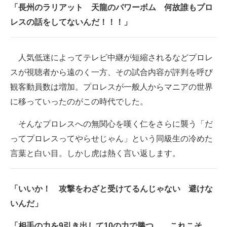
「長州のラリアット 天龍のパワーボム 何故誰もプロ
レスの話をしてないんだ！！！」
人気低迷によってテレビ中継が短縮されるなどプロレ
スが視聴者から遠のく一方、その試合内容が評判を呼び
観客動員数は増加。プロレスが一般人からマニアの世界
に移っていったのがこの時代でした。
そんなプロレスへの無関心を嘆く仁をさらに襲う「だ
ってプロレスってやらせじゃん」という同級生の冷めた
言葉と白い目。しかし虎は熱く言い返します。
「いいか！ 攻撃をわざと受けてるんじゃない 避けな
いんだ」
「相手の力を9引き出して10の力で勝つ… これこそ