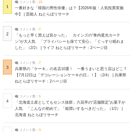
コメント数：
21
1
一番好きな「韓国の男性俳優」は？【2026年版・人気投票実施
中】 | 芸能人 ねとらぼリサーチ
コメント数：
7
2
「もっと早く買えば良かった」 カインズの“車内遮光カーテ
ン”が大人気 「プライバシーも保てて安心」「ぐっすり眠れま
した」（2/2） | ライフ ねとらぼリサーチ：2ページ目
コメント数：
7
3
兵庫県の「ケーキ」の名店10選！ 一番うまいと思う店はどこ？
【7月12日は「デコレーションケーキの日」！】（2/4） | 兵庫県
ねとらぼリサーチ：2ページ目
コメント数：
5
4
「北海道土産としてもセンス抜群」六花亭の“店舗限定”お菓子が
人気 「こんなの初めて」「箱買いするべきだった」（1/2） |
北海道 ねとらぼリサーチ
コメント数：
3