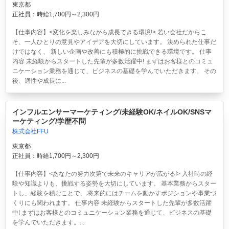
東京都
正社員：時給1,700円～2,300円
【仕事内容】<変化を楽しみながら成長できる環境!> 若い会社だからこ
そ、一人ひとりの意見やアイデアを大切にしています。 決められた仕事だ
けではなく、 新しい企画や改善にも積極的に挑戦できる環境です。 仕事
内容 未経験からスタートした先輩が多数活躍中! まずはお客様とのコミュ
ニケーション業務を通じて、ビジネスの基礎を学んでいただきます。 その
後、適性や成長に...
インフルエンサーマーケティング/未経験OK/ネイルOK/SNSマ
ーケティング/学歴不問
株式会社FFU
東京都
正社員：時給1,700円～2,300円
【仕事内容】<あなたの努力次第で未来のキャリアが広がる!> 入社時の経
験や知識よりも、挑戦する姿勢を大切にしています。 基本業務からスター
トし、経験を積むことで、 将来的にはチームを動かすポジションや事業づ
くりにも関われます。 仕事内容 未経験からスタートした先輩が多数活躍
中! まずはお客様とのコミュニケーション業務を通じて、ビジネスの基礎
を学んでいただきます。...