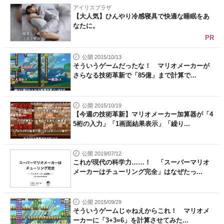
アイリスプラザ
【大人気】ひんやり冷感寝具で快適な睡眠をあ
なたに。
PR
公開 2015/10/13
そういうゲームだったな！ マリオメーカーが
さらなる技術革新で「85億」まで計算で...
公開 2015/10/19
【今週の技術革新】マリオメーカー加算器が「4
5桁の入力」「1画面結果表示」「繰り...
公開 2019/07/12
これが現代の科学力……！ 「スーパーマリオ
メーカーはチューリング完全」はなぜたっ...
公開 2015/09/29
そういうゲームじゃねえからこれ！ マリオメ
ーカーに「3+3=6」を計算させてみた...