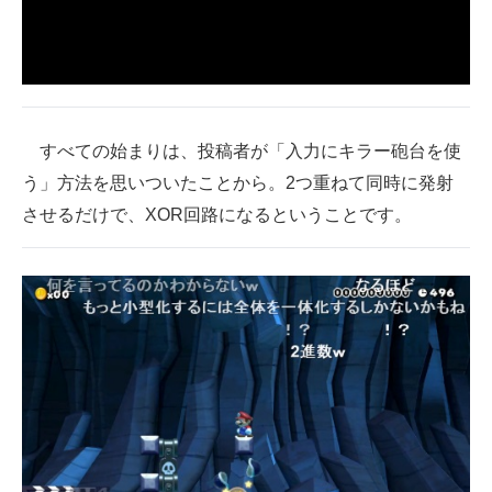
企業向けIT製品の総合サイト
IT製品の技術・比較・事例
製造業のIT導入・活用を支援
すべての始まりは、投稿者が「入力にキラー砲台を使
モノづくり技術者専門サイト
う」方法を思いついたことから。2つ重ねて同時に発射
させるだけで、XOR回路になるということです。
エレクトロニクス専門サイト
電子設計の基本と応用
エネルギーの専門メディア
建設×テクノロジーの最前線
ちょっと気になるネットの話題