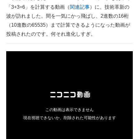
「3+3=6」を計算する動画（
関連記事
）に、技術革新の
ITの今と未来を見通す
波が訪れました。間を一気にかっ飛ばし、2進数の16桁
（10進数の65535）まで計算できるようになった動画が
スマホと通信の最新トレンド
投稿されたのです。何それ進化しすぎ。
進化するPCとデバイスの未来
好きが集まる 比べて選べる
ビジネスと働き方のヒント
AI活用のいまが分かる
企業ITのトレンドを詳説
経営リーダーのコミュニティ
マーケ×ITの今がよく分かる
ITエンジニア向け専門サイト