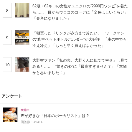
62歳・62キロの女性がユニクロの“2990円ワンピ”を着た
8
ら…… 目からウロコのコーデに「全色ほしいくらい」
「参考になりました」
「朝買ったドリンクが夕方まで冷たい」 ワークマン
9
の“真空ペットボトルホルダー”が大好評 「車の中でも
冷え冷え」「もっと早く買えばよかった」
大野智ファン「私の夫、大野くんに似てて幸せ」→見て
10
みると…… ‟驚きの姿”に「最高すぎません？」「本物
かと思いました！」
アンケート
実施中
声が好きな「日本のボーカリスト」は？
回答数：49414