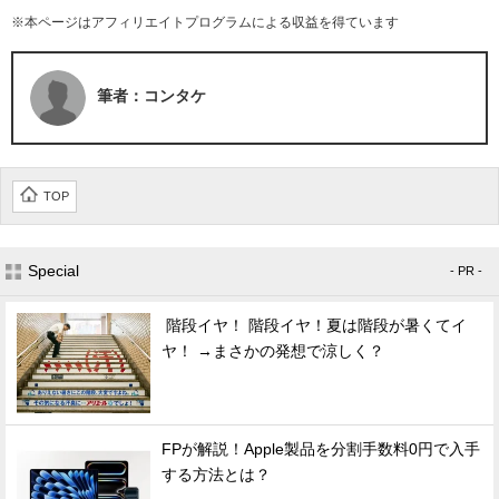
※本ページはアフィリエイトプログラムによる収益を得ています
筆者：コンタケ
TOP
Special
- PR -
階段イヤ！ 階段イヤ！夏は階段が暑くてイ
ヤ！ →まさかの発想で涼しく？
FPが解説！Apple製品を分割手数料0円で入手
する方法とは？