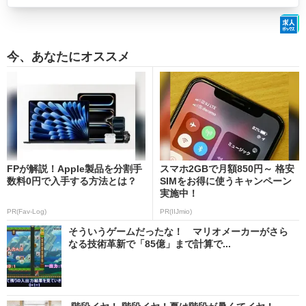
今、あなたにオススメ
FPが解説！Apple製品を分割手
スマホ2GBで月額850円～ 格安
数料0円で入手する方法とは？
SIMをお得に使うキャンペーン
実施中！
PR(Fav-Log)
PR(IIJmio)
そういうゲームだったな！ マリオメーカーがさら
なる技術革新で「85億」まで計算で...