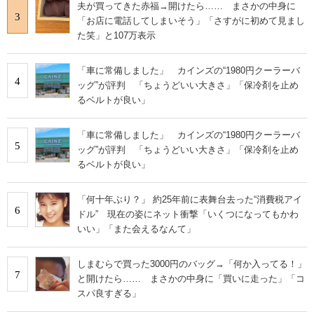
夫が買ってきた赤福→開けたら…… まさかの中身に
3
「お店に電話してしまいそう」「さすがに初めて見まし
た笑」と107万表示
「車に常備しました」 カインズの“1980円クーラーバ
4
ッグ”が評判 「ちょうどいい大きさ」「保冷剤を止め
るベルトが良い」
「車に常備しました」 カインズの“1980円クーラーバ
5
ッグ”が評判 「ちょうどいい大きさ」「保冷剤を止め
るベルトが良い」
「何十年ぶり？」 約25年前に表舞台去った“消費税アイ
6
ドル” 現在の姿にネット衝撃「いくつになってもかわ
いい」「また会えるなんて」
しまむらで買った3000円のバッグ→「何か入ってる！」
7
と開けたら…… まさかの中身に「買いに走った」「コ
スパ良すぎる」