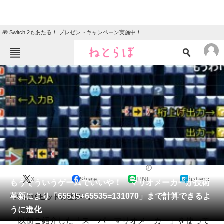
🎁 Switch 2もあたる！ プレゼントキャンペーン実施中！
ねとらぼメニュー
TOP
ニュース
エンタメ
クイズ
グルメ
地域
住まい
教育・育児
動物
リサーチ
2015/10/05 12:58（公開）
X
Share
LINE
hatena
会員記事
もうそういうゲームでいいや！ マリオメーカーが技術
革新により「65535+65535=131070」まで計算できるよ
ついに16ビットの世界へ。
メディア
うに進化
以前ご紹介した「スーパーマリオメーカー」を使って
注目記事を集めた総合ページ